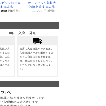
ンピック競技大
オリンピック競技大
水泳 完未品
会/陸上競技 完未品
1,000
円(税別)
11,000
円(税別)
入金・発送
支払い方
当店で入金確認ができ次第、
きました
入金確認メールを配信すると
上、ご注
ともに商品の発送準備を進
みくださ
め、発送が完了しましたら、
認メール
メールでお知らせいたしま
。
す。
について
利尊重と法令遵守を約束致します。
は下記理由のみ対応致します。
② 当店手違い ③ 偽物