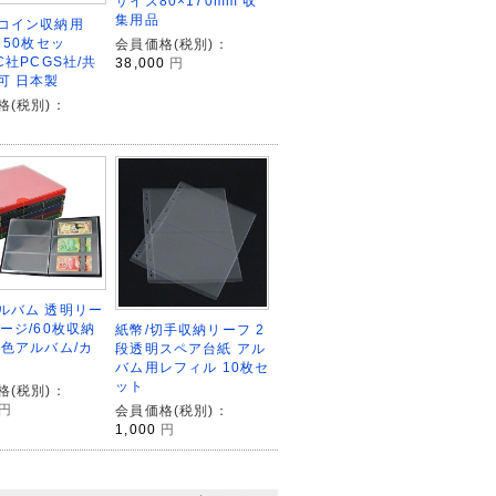
サイズ80×170mm 収
集用品
コイン収納用
 50枚セッ
会員価格(税別)：
C社PCGS社/共
38,000
円
可 日本製
格(税別)：
ルバム 透明リー
ページ/60枚収納
紙幣/切手収納リーフ 2
褐色アルバム/カ
段透明スペア台紙 アル
バム用レフィル 10枚セ
ット
格(税別)：
円
会員価格(税別)：
1,000
円