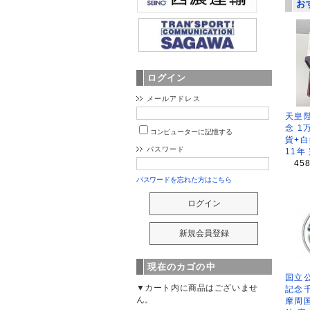
お
ログイン
メールアドレス
天皇
念 1
コンピューターに記憶する
貨+白
パスワード
11年
45
パスワードを忘れた方はこちら
現在のカゴの中
国立公
▼カート内に商品はございませ
記念
ん。
摩周