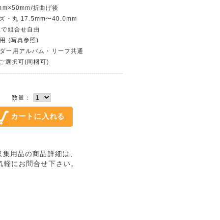
0mm×50mm/折曲げ後
ズ・丸 17.5mm〜40.0mm
単位で組合せ自由
用 (写真参照)
ホルダー用アルバム・リーフ共通
〜ご選択可(同梱可)
数量：
し/収集用品の商品詳細は、
気軽にお問合せ下さい。