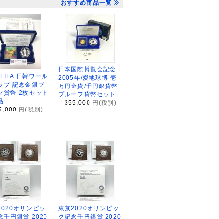
おすすめ商品一覧
日本国際博覧会記念
2FIFA 日韓ワール
2005年/愛地球博 壱
ップ 記念金銀プ
万円金貨/千円銀貨幣
フ貨幣 2枚セット
プルーフ貨幣セット
品
355,000
円(税別)
5,000
円(税別)
2020オリンピッ
東京2020オリンピッ
念千円銀貨 2020
ク記念千円銀貨 2020