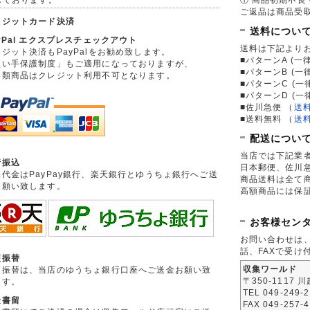
ご返品は商品受取
レジットカード決済
送料につい
yPal エクスプレスチェックアウト
送料は下記より
ジット決済もPayPalをお勧め致します。
■パターンA (一律
買い手保護制度」もご適用になっておりますが、
■パターンB (一
券類商品はクレジット利用不可となります。
■パターンC (一
■パターンD (一
■佐川急便
（
送
■送料無料
（
送
配送につい
当店では下記業
行振込
日本郵便、佐川
品代金はPayPay銀行、楽天銀行とゆうちょ銀行へご送
商品送料は全て
お願い致します。
高額商品には保
お客様セン
お問い合わせは
話、FAXで受け
便振替
収集ワールド
便振替は、当店のゆうちょ銀行口座へご送金お願い致
〒350-1117 
ます。
TEL 049-249-
金書留
FAX 049-257-