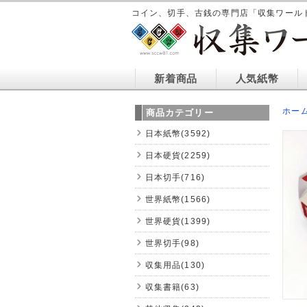
コイン、切手、古銭の専門店「収集ワール
新着商品
人気紙幣
ホー
商品カテゴリー
日本紙幣(3592)
日本硬貨(2259)
日本切手(716)
世界紙幣(1566)
世界硬貨(1399)
世界切手(98)
収集用品(130)
収集書籍(63)