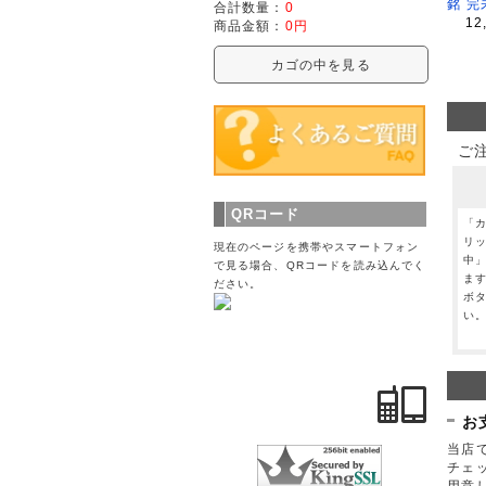
銘 完
合計数量：
0
12
商品金額：
0円
カゴの中を見る
ご
QRコード
「
リ
現在のページを携帯やスマートフォン
中
で見る場合、QRコードを読み込んでく
ま
ださい。
ボ
い
お
当店で
チェ
用意