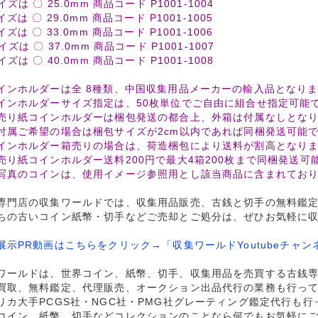
イズは 〇 25.0mm 商品コード P1001-1004
イズは 〇 29.0mm 商品コード P1001-1005
イズは 〇 33.0mm 商品コード P1001-1006
イズは 〇 37.0mm 商品コード P1001-1007
イズは 〇 40.0mm 商品コード P1001-1008
インホルダーは全 8種類、中国収集用品メーカーの輸入品となり
インホルダーサイズ指定は、50枚単位でご自由に組合せ指定可能
売り紙コインホルダーは梱包発送の都合上、外箱は付属なしとな
付属ご希望の場合は梱包サイズが2cm以内であれば同梱発送可能
インホルダー箱売りの場合は、荷造梱包により送料が割高となり
売り紙コインホルダー送料200円で最大4箱200枚まで同梱発送可
写真のコインは、使用イメージ参照用とし該当商品に含まれてお
専門店の収集ワールドでは、収集用品販売、古銭と切手の無料鑑
ちの古いコイン紙幣・切手などご売却とご処分は、ぜひお気軽に
展示PR動画はこちらをクリック→「収集ワールドYoutubeチャン
ワールドは、世界コイン、紙幣、切手、収集用品を売買する古銭
買取、無料鑑定、代理販売、オークション出品代行の業務も行っ
リカ大手PCGS社・NGC社・PMG社グレーティング鑑定代行も
コイン、紙幣、切手などコレクションのことなら何でもお気軽に