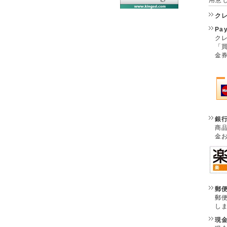
ク
Pa
クレ
「
金
銀
商
金
郵
郵
し
現