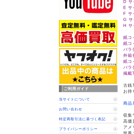
D サ
E サ
F サ
G サ
H サ
紙コ
紙コ
バラ
外箱
紙コ
バラ
掲載
古銭
ご利用ガイド
お持
当サイトについて
商品
お問い合わせ
収集
特定商取引法に基づく表記
高価
アメ
プライバシーポリシー
世界