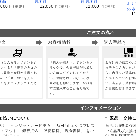
未品
完未品
銘 完未品
オリ
,000
円(税別)
12,000
円(税別)
12,000
円(税別)
会/
1
ご注文の流れ
注文
お客様情報
購入手続き
カゴに入れる」ボタンをク
「購入手続きへ」ボタンをク
お届け先の指定やお
ックすると「現在のカゴの
リック後、会員登録がお済み
法等をご入力いただ
」に数量と金額が表示され
の方はログインしてくださ
ら、内容をご確認の
すので「カゴの中を見る」
い。登録されていない方は、
文完了ページへお進
タンをクリックしてくださ
登録をお願いします。登録せ
い。当店より受付確
。
ずに購入することも可能で
が自動配信されます
す。
インフォメーション
支払いについて
返品・交換
は、 クレジットカード決済、 PayPal エクスプレス
当店は消費者権
ックアウト、 銀行振込、 郵便振替、 現金書留、 をご
ご返品及び交換
しております。
① 商品初期不良 