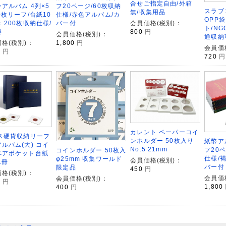
合せご指定自由/外箱
フ20ページ/60枚収納
アルバム 4列×5
スラブ
無/収集用品
仕様/赤色アルバム/カ
0枚リーフ/台紙10
OPP袋
バー付
会員価格(税別)：
 200枚収納仕様/
ト/NG
800
円
製
会員価格(税別)：
通収納
1,800
円
格(税別)：
会員価
0
円
720
円
カレント ペーパーコイ
マス硬貨収納リーフ
ンホルダー 50枚入り
紙幣ア
ルバム(大) コイ
No.5 21mm
フ20
コインホルダー 50枚入
ペアポケット台紙
仕様/
φ25mm 収集ワールド
会員価格(税別)：
1冊
バー付
限定品
450
円
格(税別)：
会員価
会員価格(税別)：
0
円
1,800
400
円