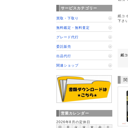
サービスカテゴリー
紙コイ
買取・下取り
下さ
無料鑑定・無料査定
グレード代行
委託販売
紙コ
出品代行
関連ショップ
関
営業カレンダー
2026年8月の定休日
日
月
火
水
木
金
土