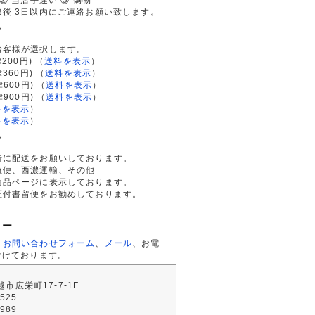
後 3日以内にご連絡お願い致します。
て
お客様が選択します。
200円)
（
送料を表示
）
律360円)
（
送料を表示
）
律600円)
（
送料を表示
）
律900円)
（
送料を表示
）
料を表示
）
料を表示
）
て
者に配送をお願いしております。
急便、西濃運輸、その他
商品ページに表示しております。
証付書留便をお勧めしております。
ター
、
お問い合わせフォーム
、
メール
、お電
付けております。
川越市広栄町17-7-1F
2525
4989