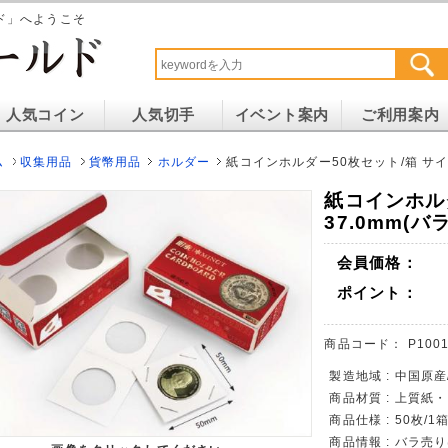
ド」へようこそ
人気コイン
人気切手
イベント案内
ご利用案内
ム
収集用品
貨幣用品
ホルダー
紙コインホルダー50枚セット/箱 サイズ
紙コインホル
37.0mm(
会員価格：
ポイント：
商品コード：
P1001
製造地域 : 中国原産
商品材質 : 上質紙
商品仕様 : 50枚/1
商品情報 : バラ売