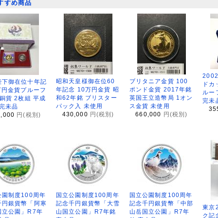
すすめ商品
200
昭和天皇様御在位60
ブリタニア金貨 100
陛下御在位十年記
ドカ
年記念 10万円金貨 昭
ポンド金貨 2017年銘
万円金貨プルーフ
ルー
和62年銘 ブリスター
英国王立造幣局 1オン
銅貨 2枚組 平成
完未
パック入 未使用
ス金貨 未使用
 完未品
35
430,000
円(税別)
660,000
円(税別)
8,000
円(税別)
園制度100周年
国立公園制度100周年
国立公園制度100周年
千円銀貨幣「阿寒
記念千円銀貨幣「大雪
記念千円銀貨幣「中部
東京
国立公園」R7年
山国立公園」R7年銘
山岳国立公園」R7年
ク記