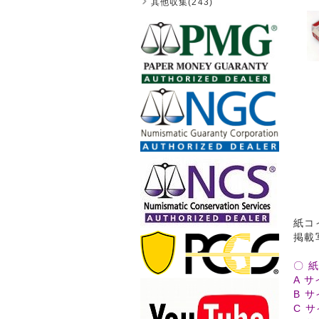
其他収集(243)
紙コ
掲載
〇 
A サ
B サ
C サ