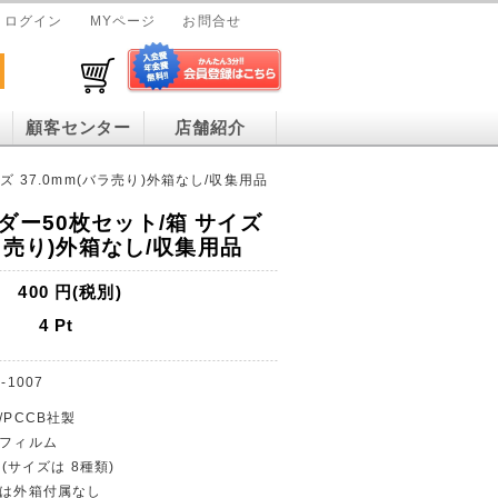
ログイン
MYページ
お問合せ
顧客センター
店舗紹介
 37.0mm(バラ売り)外箱なし/収集用品
ダー50枚セット/箱 サイズ
バラ売り)外箱なし/収集用品
400
円(税別)
4
Pt
-1007
/PCCB社製
・フィルム
箱(サイズは 8種類)
りは外箱付属なし