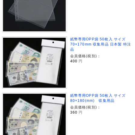
紙幣専用OPP袋 50枚入 サイズ
70×170mm 収集用品 日本製 特注
品
会員価格(税別)：
400
円
紙幣専用OPP袋 50枚入 サイズ
80×180(mm) 収集用品
会員価格(税別)：
360
円