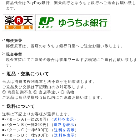
商品代金はPayPay銀行、楽天銀行とゆうちょ銀行へご送金お願い致し
ます。
郵便振替
郵便振替は、当店のゆうちょ銀行口座へご送金お願い致します。
現金書留
現金書留にてご決済の場合は収集ワールド店頭宛にご送付お願い致しま
す。
返品・交換について
当店は消費者権利尊重と法令遵守を約束致します。
ご返品及び交換は下記理由のみ対応致します。
① 商品初期不良 ② 当店手違い ③ 偽物
ご返品は商品受取後 3日以内にご連絡お願い致します。
送料について
送料は下記よりお客様が選択します。
■パターンA (一律200円)
（
送料を表示
）
■パターンB (一律360円)
（
送料を表示
）
■パターンC (一律600円)
（
送料を表示
）
■パターンD (一律900円)
（
送料を表示
）