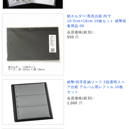
紙ホルダー/黒色台紙 内寸
10.5cm×18cm 10枚セット 紙幣収
集用品-06
会員価格(税別)：
550
円
紙幣/切手収納リーフ 3段透明スペ
ア台紙 アルバム用レフィル 10枚
セット
会員価格(税別)：
1,000
円