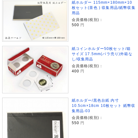
紙ホルダー 115mm×180mm×10
枚セット(茶色 ) 収集用品/紙幣収集
用品
会員価格(税別)：
500
円
紙コインホルダー50枚セット/箱
サイズ 17.5mm(バラ売り)外箱な
し/収集用品
会員価格(税別)：
400
円
紙ホルダー/黒色台紙 内寸
10.5cm×18cm 10枚セット 紙幣収
集用品-03
会員価格(税別)：
550
円