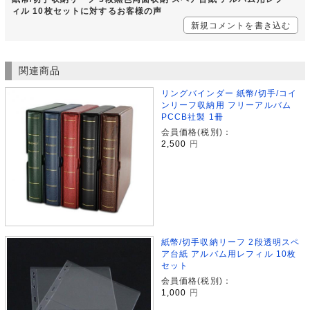
ィル 10枚セットに対するお客様の声
新規コメントを書き込む
関連商品
リングバインダー 紙幣/切手/コイ
ンリーフ収納用 フリーアルバム
PCCB社製 1冊
会員価格(税別)：
2,500
円
紙幣/切手収納リーフ 2段透明スペ
ア台紙 アルバム用レフィル 10枚
セット
会員価格(税別)：
1,000
円