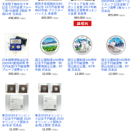
2002FIFA 日韓ワール
昭和天皇様御在位60
ブリタニア金貨 100
天皇陛下御在位十年
ドカップ 記念金銀プ
年記念 10万円金貨 昭
ポンド金貨 2017年銘
記念 1万円金貨プルー
ルーフ貨幣 2枚セット
和62年銘 ブリスター
英国王立造幣局 1オン
フ貨+白銅貨 2枚組 平
完未品
パック入 未使用
ス金貨 未使用
成11年 完未品
355,000
円(税別)
430,000
660,000
458,000
円(税別)
円(税別)
円(税別)
日本国際博覧会記念
国立公園制度100周年
国立公園制度100周年
国立公園制度100周年
2005年/愛地球博 壱
記念千円銀貨幣「阿
記念千円銀貨幣「大
記念千円銀貨幣「中
万円金貨/千円銀貨幣
寒摩周国立公園」R7
雪山国立公園」R7年
部山岳国立公園」R7
プルーフ貨幣セット
年銘 完未品
銘 完未品
年銘 完未品
355,000
12,000
12,000
12,000
円(税別)
円(税別)
円(税別)
円(税別)
東京2020オリンピッ
東京2020オリンピッ
ク記念千円銀貨 2020
ク記念千円銀貨 2020
オリンピック競技大
オリンピック競技大
会/水泳 完未品
会/陸上競技 完未品
11,000
11,000
円(税別)
円(税別)