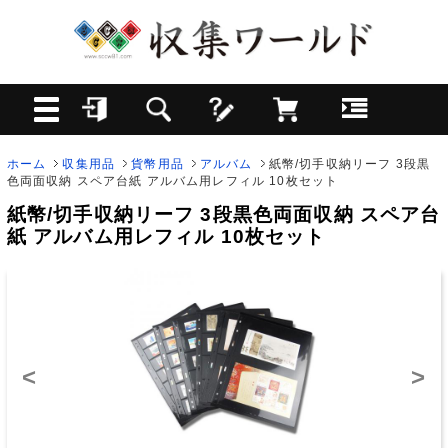
ホーム
収集用品
貨幣用品
アルバム
紙幣/切手収納リーフ 3段黒
色両面収納 スペア台紙 アルバム用レフィル 10枚セット
紙幣/切手収納リーフ 3段黒色両面収納 スペア台
紙 アルバム用レフィル 10枚セット
<
>