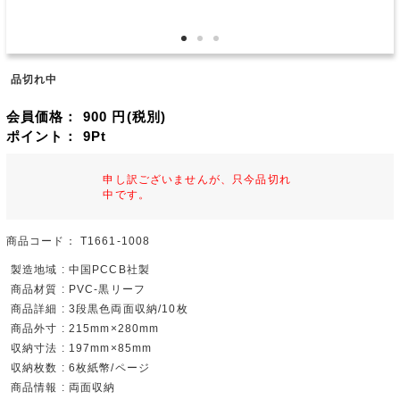
品切れ中
会員価格：
900
円(税別)
ポイント：
9
Pt
申し訳ございませんが、只今品切れ
中です。
商品コード：
T1661-1008
製造地域 : 中国PCCB社製
商品材質 : PVC-黒リーフ
商品詳細 : 3段黒色両面収納/10枚
商品外寸 : 215mm×280mm
収納寸法 : 197mm×85mm
収納枚数 : 6枚紙幣/ページ
商品情報 : 両面収納