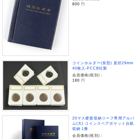
800
円
コインホルダー(長型) 直径29mm
40枚入-PCCB社製
会員価格(税別)：
180
円
20マス硬貨収納リーフ専用アルバ
ム(大) コインスペアポケット台紙
収納 1冊
会員価格(税別)：