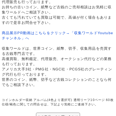
代理販売も行っております。
お持ちの古いコイン、紙幣など古銭のご売却相談はお気軽に収
集ワールドへご相談下さい。
古くても汚れていても買取は可能で、高値が付く場合もありま
すので是非お問合せ下さい。
商品展示PR動画はこちらをクリック→「収集ワールドYoutube
チャンネル」へ
収集ワールドは、世界コイン、紙幣、切手、収集用品を売買す
る古銭専門店です。
高価買取、無料鑑定、代理販売、オークション代行などの業務
も行っております。
アメリカ大手3社・PMG社・NGC社・PCGS社のグレーティン
グ代行も行っております。
世界のコイン、紙幣、切手など古銭コレクションのことなら何
でもご相談下さい。
コインホルダー収納 アルバム(4色より選択可) 透明リーフ10ページ 60枚
仕様/褐色に関しての問合せは、下記より気軽にご連絡下さい。