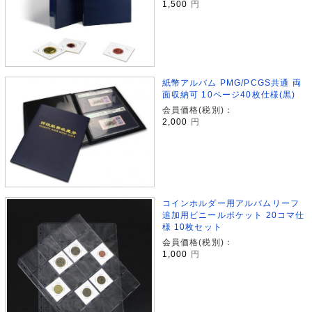
1,500
円
紙幣アルバム PMG/PCGS共通 両
面収納可 10ページ40枚仕様(黒)
会員価格(税別)：
2,000
円
コインホルダー用アルバムリーフ
追加用ビニールポケット 20コマ仕
様 10枚セット
会員価格(税別)：
1,000
円