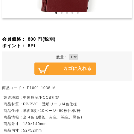
会員価格：
800
円(税別)
ポイント：
8
Pt
数量：
商品コード：
P1001-1038-M
製造地域 : 中国原産/PCCB社製
商品材質 : PP/PVC・透明リーフ/4色仕様
商品仕様 : 単面6枚×10ページ=60枚仕様/冊
商品情報 : 全 4色 (紺色、赤色、褐色、黒色)
商品外寸 : 180×140mm
商品内寸 : 52×52mm