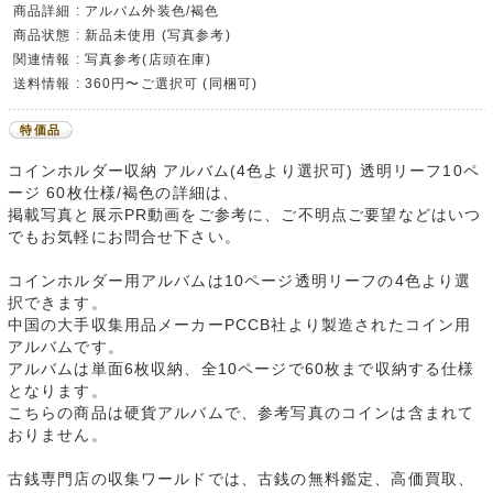
商品詳細 : アルバム外装色/褐色
商品状態 : 新品未使用 (写真参考)
関連情報 : 写真参考(店頭在庫)
送料情報 : 360円〜ご選択可 (同梱可)
特価品
コインホルダー収納 アルバム(4色より選択可) 透明リーフ10ペ
ージ 60枚仕様/褐色の詳細は、
掲載写真と展示PR動画をご参考に、ご不明点ご要望などはいつ
でもお気軽にお問合せ下さい。
コインホルダー用アルバムは10ページ透明リーフの4色より選
択できます。
中国の大手収集用品メーカーPCCB社より製造されたコイン用
アルバムです。
アルバムは単面6枚収納、全10ページで60枚まで収納する仕様
となります。
こちらの商品は硬貨アルバムで、参考写真のコインは含まれて
おりません。
古銭専門店の収集ワールドでは、古銭の無料鑑定、高価買取、