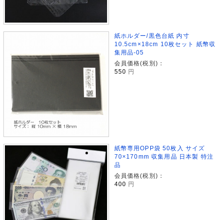
紙ホルダー/黒色台紙 内寸
10.5cm×18cm 10枚セット 紙幣収
集用品-05
会員価格(税別)：
550
円
紙幣専用OPP袋 50枚入 サイズ
70×170mm 収集用品 日本製 特注
品
会員価格(税別)：
400
円