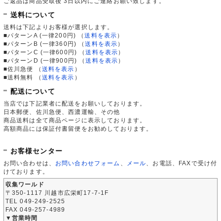
ご返品は商品受取後 3日以内にご連絡お願い致します。
送料について
送料は下記よりお客様が選択します。
■パターンA (一律200円)
（
送料を表示
）
■パターンB (一律360円)
（
送料を表示
）
■パターンC (一律600円)
（
送料を表示
）
■パターンD (一律900円)
（
送料を表示
）
■佐川急便
（
送料を表示
）
■送料無料
（
送料を表示
）
配送について
当店では下記業者に配送をお願いしております。
日本郵便、佐川急便、西濃運輸、その他
商品送料は全て商品ページに表示しております。
高額商品には保証付書留便をお勧めしております。
お客様センター
お問い合わせは、
お問い合わせフォーム
、
メール
、お電話、FAXで受け付
けております。
収集ワールド
〒350-1117 川越市広栄町17-7-1F
TEL 049-249-2525
FAX 049-257-4989
▼営業時間