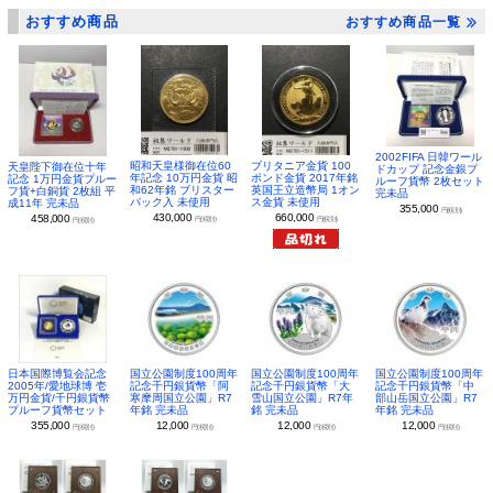
おすすめ商品
おすすめ商品一覧
2002FIFA 日韓ワール
昭和天皇様御在位60
ブリタニア金貨 100
天皇陛下御在位十年
ドカップ 記念金銀プ
年記念 10万円金貨 昭
ポンド金貨 2017年銘
記念 1万円金貨プルー
ルーフ貨幣 2枚セット
和62年銘 ブリスター
英国王立造幣局 1オン
フ貨+白銅貨 2枚組 平
完未品
パック入 未使用
ス金貨 未使用
成11年 完未品
355,000
円(税別)
430,000
660,000
458,000
円(税別)
円(税別)
円(税別)
日本国際博覧会記念
国立公園制度100周年
国立公園制度100周年
国立公園制度100周年
2005年/愛地球博 壱
記念千円銀貨幣「阿
記念千円銀貨幣「大
記念千円銀貨幣「中
万円金貨/千円銀貨幣
寒摩周国立公園」R7
雪山国立公園」R7年
部山岳国立公園」R7
プルーフ貨幣セット
年銘 完未品
銘 完未品
年銘 完未品
355,000
12,000
12,000
12,000
円(税別)
円(税別)
円(税別)
円(税別)