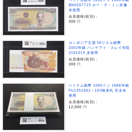
BN0297715 ホー・チ・ミン肖像
未使用
会員価格(税別)：
300
円
カンボジア王国 50リエル紙幣
2002年銘 バンテアイ・スレイ寺院
3191015 未使用
会員価格(税別)：
300
円
ベトナム紙幣 1000ドン 1988年銘
FU1352801～100枚束札 完全未
使用
会員価格(税別)：
12,000
円