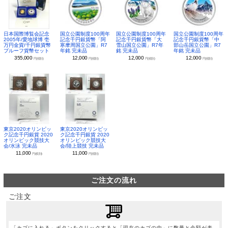
日本国際博覧会記念
国立公園制度100周年
国立公園制度100周年
国立公園制度100周年
2005年/愛地球博 壱
記念千円銀貨幣「阿
記念千円銀貨幣「大
記念千円銀貨幣「中
万円金貨/千円銀貨幣
寒摩周国立公園」R7
雪山国立公園」R7年
部山岳国立公園」R7
プルーフ貨幣セット
年銘 完未品
銘 完未品
年銘 完未品
355,000
12,000
12,000
12,000
円(税別)
円(税別)
円(税別)
円(税別)
東京2020オリンピッ
東京2020オリンピッ
ク記念千円銀貨 2020
ク記念千円銀貨 2020
オリンピック競技大
オリンピック競技大
会/水泳 完未品
会/陸上競技 完未品
11,000
11,000
円(税別)
円(税別)
ご注文の流れ
ご注文
「カゴに入れる」ボタンをクリックすると「現在のカゴの中」に数量と金額が表