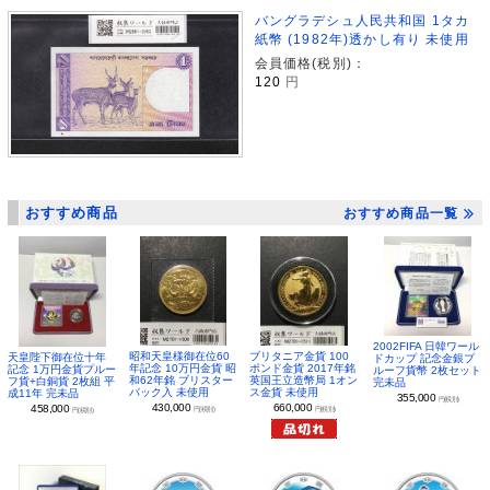
バングラデシュ人民共和国 1タカ
紙幣 (1982年)透かし有り 未使用
会員価格(税別)：
120
円
おすすめ商品
おすすめ商品一覧
2002FIFA 日韓ワール
昭和天皇様御在位60
ブリタニア金貨 100
天皇陛下御在位十年
ドカップ 記念金銀プ
年記念 10万円金貨 昭
ポンド金貨 2017年銘
記念 1万円金貨プルー
ルーフ貨幣 2枚セット
和62年銘 ブリスター
英国王立造幣局 1オン
フ貨+白銅貨 2枚組 平
完未品
パック入 未使用
ス金貨 未使用
成11年 完未品
355,000
円(税別)
430,000
660,000
458,000
円(税別)
円(税別)
円(税別)