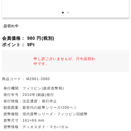
品切れ中
会員価格：
980
円(税別)
ポイント：
9
Pt
申し訳ございませんが、只今品切れ
中です。
商品コード：
M2961-3980
発行機関 : フィリピン(政府造幣局)
発行年号 : 2010年(銘版)発行
発行情報 : 法定通貨・発行停止
額面図案 : 新世代の紙幣シリーズ/200ペソ
貨幣種類 : 現代貨幣シリーズ・フィリピン旧紙幣
貨幣尺寸 : 161×66 mm
貨幣情報 : ディオスダド・マカパガル