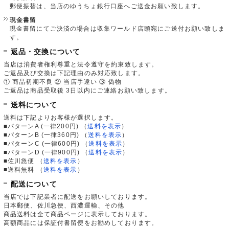
郵便振替は、当店のゆうちょ銀行口座へご送金お願い致します。
現金書留
現金書留にてご決済の場合は収集ワールド店頭宛にご送付お願い致しま
す。
返品・交換について
当店は消費者権利尊重と法令遵守を約束致します。
ご返品及び交換は下記理由のみ対応致します。
① 商品初期不良 ② 当店手違い ③ 偽物
ご返品は商品受取後 3日以内にご連絡お願い致します。
送料について
送料は下記よりお客様が選択します。
■パターンA (一律200円)
（
送料を表示
）
■パターンB (一律360円)
（
送料を表示
）
■パターンC (一律600円)
（
送料を表示
）
■パターンD (一律900円)
（
送料を表示
）
■佐川急便
（
送料を表示
）
■送料無料
（
送料を表示
）
配送について
当店では下記業者に配送をお願いしております。
日本郵便、佐川急便、西濃運輸、その他
商品送料は全て商品ページに表示しております。
高額商品には保証付書留便をお勧めしております。