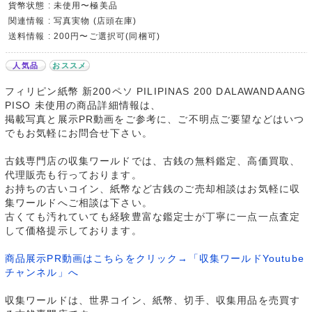
貨幣状態 : 未使用〜極美品
関連情報 : 写真実物 (店頭在庫)
送料情報 : 200円〜ご選択可(同梱可)
人気品
おススメ
フィリピン紙幣 新200ペソ PILIPINAS 200 DALAWANDAANG
PISO 未使用の商品詳細情報は、
掲載写真と展示PR動画をご参考に、ご不明点ご要望などはいつ
でもお気軽にお問合せ下さい。
古銭専門店の収集ワールドでは、古銭の無料鑑定、高価買取、
代理販売も行っております。
お持ちの古いコイン、紙幣など古銭のご売却相談はお気軽に収
集ワールドへご相談は下さい。
古くても汚れていても経験豊富な鑑定士が丁寧に一点一点査定
して価格提示しております。
商品展示PR動画はこちらをクリック→「収集ワールドYoutube
チャンネル」へ
収集ワールドは、世界コイン、紙幣、切手、収集用品を売買す