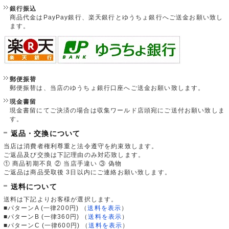
銀行振込
商品代金はPayPay銀行、楽天銀行とゆうちょ銀行へご送金お願い致し
ます。
郵便振替
郵便振替は、当店のゆうちょ銀行口座へご送金お願い致します。
現金書留
現金書留にてご決済の場合は収集ワールド店頭宛にご送付お願い致しま
す。
返品・交換について
当店は消費者権利尊重と法令遵守を約束致します。
ご返品及び交換は下記理由のみ対応致します。
① 商品初期不良 ② 当店手違い ③ 偽物
ご返品は商品受取後 3日以内にご連絡お願い致します。
送料について
送料は下記よりお客様が選択します。
■パターンA (一律200円)
（
送料を表示
）
■パターンB (一律360円)
（
送料を表示
）
■パターンC (一律600円)
（
送料を表示
）