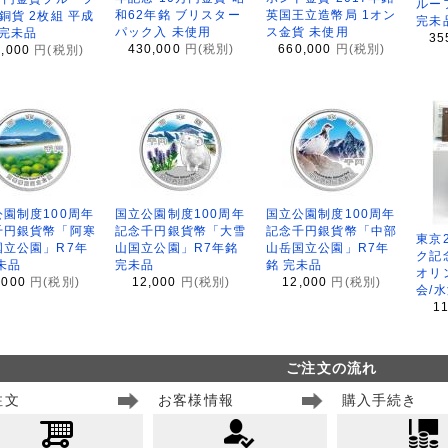
ルー
和62年銘 ブリスター
英国王立造幣局 1オン
銅貨 2枚組 平成
完未
パック入 未使用
ス金貨 未使用
 完未品
35
430,000
円(税別)
660,000
円(税別)
8,000
円(税別)
園制度100周年
国立公園制度100周年
国立公園制度100周年
千円銀貨幣「阿寒
記念千円銀貨幣「大雪
記念千円銀貨幣「中部
東京
国立公園」R7年
山国立公園」R7年銘
山岳国立公園」R7年
ク記
未品
完未品
銘 完未品
オリ
,000
円(税別)
12,000
円(税別)
12,000
円(税別)
会/
1
ご注文の流れ
注文
お客様情報
購入手続き