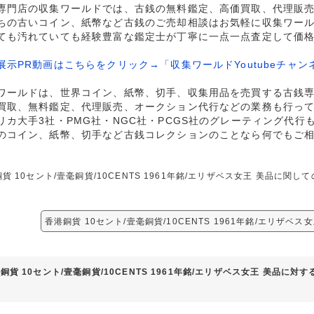
専門店の収集ワールドでは、古銭の無料鑑定、高価買取、代理販
ちの古いコイン、紙幣など古銭のご売却相談はお気軽に収集ワー
ても汚れていても経験豊富な鑑定士が丁寧に一点一点査定して価
展示PR動画はこちらをクリック→「収集ワールドYoutubeチャン
ワールドは、世界コイン、紙幣、切手、収集用品を売買する古銭
買取、無料鑑定、代理販売、オークション代行などの業務も行っ
リカ大手3社・PMG社・NGC社・PCGS社のグレーティング代行
のコイン、紙幣、切手など古銭コレクションのことなら何でもご
貨 10セント/壹毫銅貨/10CENTS 1961年銘/エリザベス女王 美品に
香港銅貨 10セント/壹毫銅貨/10CENTS 1961年銘/エリザベ
銅貨 10セント/壹毫銅貨/10CENTS 1961年銘/エリザベス女王 美品に対