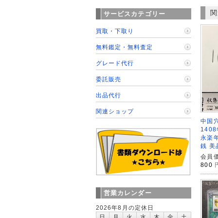
関
サービスカテゴリー
買取・下取り
無料鑑定・無料査定
グレード代行
委託販売
出品代行
関連ショップ
中国
140
永楽年
銭 美
会員価
800
営業カレンダー
2026年8月の定休日
日
月
火
水
木
金
土