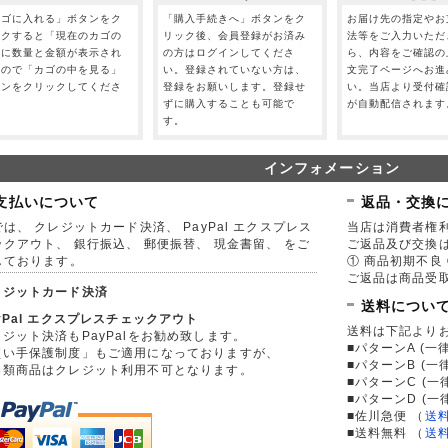
カゴに入れる」ボタンをク
「購入手続きへ」ボタンをク
お届け先の指定やお
ックすると「現在のカゴの
リック後、会員登録がお済み
法等をご入力いただ
」に数量と金額が表示され
の方はログインしてくださ
ら、内容をご確認の
すので「カゴの中を見る」
い。登録されていない方は、
文完了ページへお進
タンをクリックしてくださ
登録をお願いします。登録せ
い。当店より受付確
。
ずに購入することも可能で
が自動配信されます
す。
インフォメーション
支払いについて
返品・交換
は、 クレジットカード決済、 PayPal エクスプレス
当店は消費者権
ックアウト、 銀行振込、 郵便振替、 現金書留、 をご
ご返品及び交換
しております。
① 商品初期不良 
ご返品は商品受取
レジットカード決済
送料につい
yPal エクスプレスチェックアウト
送料は下記より
ジット決済もPayPalをお勧め致します。
■パターンA (一律
買い手保護制度」もご適用になっておりますが、
■パターンB (一
券類商品はクレジット利用不可となります。
■パターンC (一
■パターンD (一
■佐川急便
（
送
■送料無料
（
送