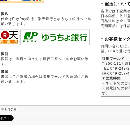
配送につい
当店では下記業
行振込
日本郵便、佐川
品代金はPayPay銀行、楽天銀行とゆうちょ銀行へご送
商品送料は全て
お願い致します。
高額商品には保
お客様セン
お問い合わせは
話、FAXで受け
便振替
収集ワールド
便振替は、当店のゆうちょ銀行口座へご送金お願い致
〒350-1117 
ます。
TEL 049-249-
金書留
FAX 049-257-
金書留にてご決済の場合は収集ワールド店頭宛にご送
▼営業時間
お願い致します。
・ネットでのご
・お電話でのお問
す。
6年8月7日