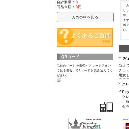
合計数量：
0
「
商品金額：
0円
リ
中
カゴの中を見る
ま
ボ
い
QRコード
お
当店で
現在のページを携帯やスマートフォン
チェ
で見る場合、QRコードを読み込んでく
用意
ださい。
ク
Pa
クレ
「
金