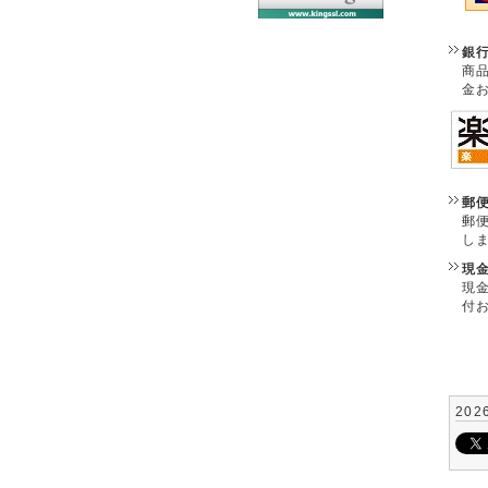
銀
商
金
郵
郵
し
現
現
付
202