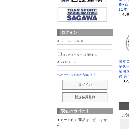
貨+白
11年
45
ログイン
メールアドレス
コンピューターに記憶する
国立公
パスワード
記念
摩周
パスワードを忘れた方はこちら
銘 完
12
現在のカゴの中
ご
▼カート内に商品はございませ
ん。