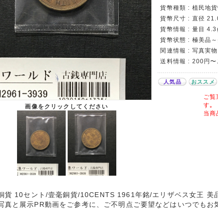
貨幣種類 : 植民地
貨幣尺寸 : 直径 21.
貨幣情報 : 量目 4
貨幣状態 : 極美品
関連情報 : 写真実物
送料情報 : 200円
人気品
おススメ
ご覧
す｡
画像をクリックしてください
当商
銅貨 10セント/壹毫銅貨/10CENTS 1961年銘/エリザベス女王
写真と展示PR動画をご参考に、ご不明点ご要望などはいつでもお