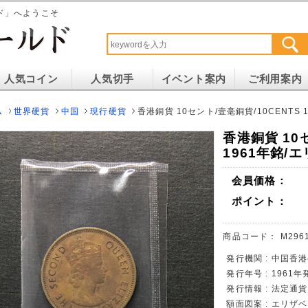
ド」へようこそ
人気コイン
人気切手
イベント案内
ご利用案内
ム
世界硬貨
中国
現行硬貨
香港銅貨 10セント/壹毫銅貨/10CENTS
香港銅貨 10
1961年銘/
会員価格：
ポイント：
商品コード：
M296
発行機関 : 中国香港
発行年号 : 1961年
発行情報 : 法定通
額面図案 : エリザベ