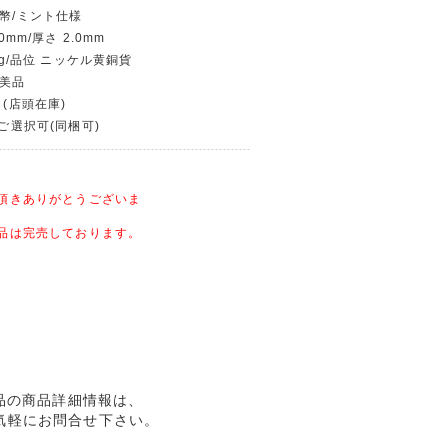
貨幣/ミント仕様
0mm/厚さ 2.0mm
.3g/品位 ニッケル黄銅貨
～美品
 (店頭在庫)
〜ご選択可(同梱可)
頂きありがとうございま
品は完売しております。
 美品の商品詳細情報は、
気軽にお問合せ下さい。