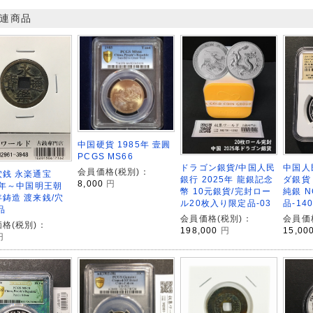
連商品
中国硬貨 1985年 壹圓
PCGS MS66
ドラゴン銀貨/中国人民
中国人
会員価格(税別)：
穴銭 永楽通宝
銀行 2025年 龍銀記念
ダ銀貨 
8,000
円
8年～中国明王朝
幣 10元銀貨/完封ロー
純銀 N
鋳造 渡来銭/穴
ル20枚入り限定品-03
品-140
品
会員価格(税別)：
会員価
格(税別)：
198,000
円
15,00
円