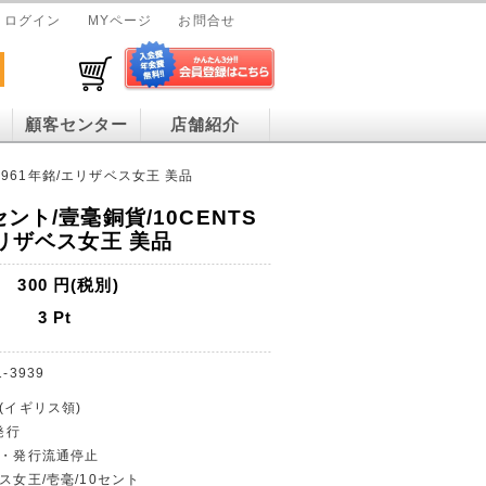
ログイン
MYページ
お問合せ
顧客センター
店舗紹介
 1961年銘/エリザベス女王 美品
セント/壹毫銅貨/10CENTS
エリザベス女王 美品
300
円(税別)
3
Pt
1-3939
(イギリス領)
発行
貨・発行流通停止
ス女王/壱毫/10セント