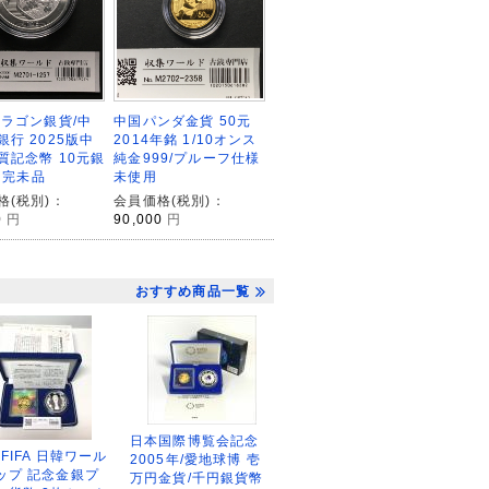
中国パンダ金貨 50元
ドラゴン銀貨/中
2014年銘 1/10オンス
銀行 2025版中
純金999/プルーフ仕様
質記念幣 10元銀
未使用
z 完未品
会員価格(税別)：
格(税別)：
90,000
円
0
円
おすすめ商品一覧
日本国際博覧会記念
2FIFA 日韓ワール
2005年/愛地球博 壱
ップ 記念金銀プ
万円金貨/千円銀貨幣