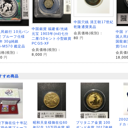
中国穴銭 清王朝17世紀
乾隆通寶美品
中国銀貨 福建省/光緒
民銀行 10元パン
中国 
会員価格(税別)：
元宝 1903年(nd)七分
貨 プルーフ仕様
国人民
80
円
二厘/10セント小型銀貨
6年 30g純銀
国龍銀
PCGS-XF
S-MS70 鑑定品
貨/1o
会員価格(税別)：
格(税別)：
会員価
8,000
円
00
円
18,00
すすめ商品
200
昭和天皇様御在位60
ブリタニア金貨 100
陛下御在位十年記
ドカ
年記念 10万円金貨 昭
ポンド金貨 2017年銘
万円金貨プルーフ