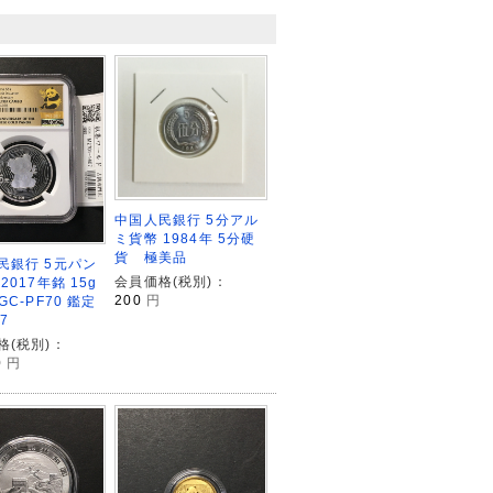
中国人民銀行 5分アル
ミ貨幣 1984年 5分硬
貨 極美品
民銀行 5元パン
会員価格(税別)：
2017年銘 15g
200
円
GC-PF70 鑑定
7
格(税別)：
0
円