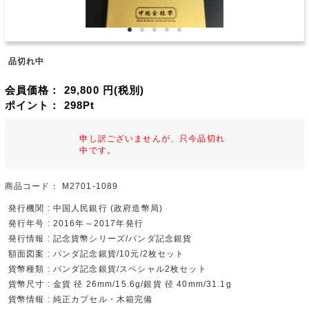
品切れ中
会員価格：
29,800
円(税別)
ポイント：
298
Pt
申し訳ございませんが、只今品切れ
中です。
商品コード：
M2701-1089
発行機関 : 中国人民銀行 (政府造幣局)
発行年号 : 2016年～2017年発行
発行情報 : 記念貨幣シリーズ/パンダ記念銀貨
額面図案 : パンダ記念銀貨/10元/2枚セット
貨幣種類 : パンダ記念銀貨/スペシャル2枚セット
貨幣尺寸 : 金貨 径 26mm/15.6g/銀貨 径 40mm/31.1g
貨幣情報 : 純正カプセル・木箱完備