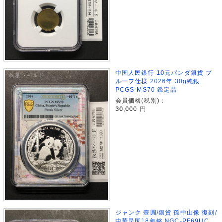
中国人民銀行 10元パンダ銀貨 プ
ルーフ仕様 2026年 30g純銀
PCGS-MS70 鑑定品
会員価格(税別)：
30,000
円
ジャンク 壹圓/銀貨 孫中山像 復刻/
中華民国18年銘 NGC-PF69UC