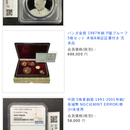
パンダ金貨 1987年銘 P版プルーフ
5枚セット 木箱&保証証書付き 完
未品
会員価格(税別)：
698,000
円
中国 5角黄銅貨 1991-2001年銘/
長城幣 NGC社MINT ERROR/希
少/未使用
会員価格(税別)：
58,000
円