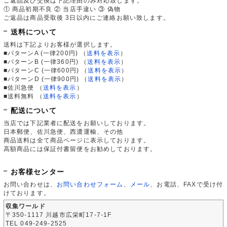
ご返品及び交換は下記理由のみ対応致します。
① 商品初期不良 ② 当店手違い ③ 偽物
ご返品は商品受取後 3日以内にご連絡お願い致します。
送料について
送料は下記よりお客様が選択します。
■パターンA (一律200円)
（
送料を表示
）
■パターンB (一律360円)
（
送料を表示
）
■パターンC (一律600円)
（
送料を表示
）
■パターンD (一律900円)
（
送料を表示
）
■佐川急便
（
送料を表示
）
■送料無料
（
送料を表示
）
配送について
当店では下記業者に配送をお願いしております。
日本郵便、佐川急便、西濃運輸、その他
商品送料は全て商品ページに表示しております。
高額商品には保証付書留便をお勧めしております。
お客様センター
お問い合わせは、
お問い合わせフォーム
、
メール
、お電話、FAXで受け付
けております。
収集ワールド
〒350-1117 川越市広栄町17-7-1F
TEL 049-249-2525