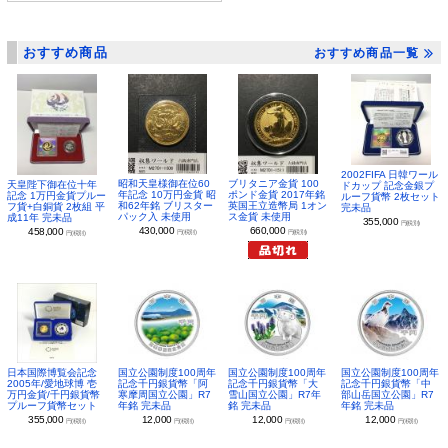
おすすめ商品
おすすめ商品一覧
2002FIFA 日韓ワール
昭和天皇様御在位60
ブリタニア金貨 100
天皇陛下御在位十年
ドカップ 記念金銀プ
年記念 10万円金貨 昭
ポンド金貨 2017年銘
記念 1万円金貨プルー
ルーフ貨幣 2枚セット
和62年銘 ブリスター
英国王立造幣局 1オン
フ貨+白銅貨 2枚組 平
完未品
パック入 未使用
ス金貨 未使用
成11年 完未品
355,000
円(税別)
430,000
660,000
458,000
円(税別)
円(税別)
円(税別)
日本国際博覧会記念
国立公園制度100周年
国立公園制度100周年
国立公園制度100周年
2005年/愛地球博 壱
記念千円銀貨幣「阿
記念千円銀貨幣「大
記念千円銀貨幣「中
万円金貨/千円銀貨幣
寒摩周国立公園」R7
雪山国立公園」R7年
部山岳国立公園」R7
プルーフ貨幣セット
年銘 完未品
銘 完未品
年銘 完未品
355,000
12,000
12,000
12,000
円(税別)
円(税別)
円(税別)
円(税別)