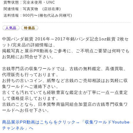
貨幣状態 : 完全未使用・UNC
関連情報 : 写真実物 (店頭在庫)
送料情報 : 900円〜(梱包代込み同梱可)
人気品
特価品
中国パンダ銀貨 2016年～2017年銘/パンダ記念1oz銀貨 2枚セ
ット/完未品の詳細情報は、
掲載写真と展示PR動画をご参考に、ご不明点ご要望は何時でも
お気軽にお問合せ下さい。
古銭専門店の収集ワールドでは、古銭の無料鑑定、高価買取、
代理販売も行っております。
お持ちの古いコイン、紙幣など古銭のご売却相談はお気軽に収
集ワールドへご連絡下さい。
古くても汚れていても経験豊富な鑑定士が丁寧に一点一点査定
して価格提示しております。
古銭のことなら、日本貨幣商協同組合加盟店の古銭専門収集ワ
ールドへお任せ下さい。
商品展示PR動画はこちらをクリック→「収集ワールドYoutube
チャンネル」へ