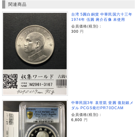
関連商品
台湾 5圓白銅貨 中華民国六十三年
1974年 伍圓 蔣介石像 未使用
会員価格(税別)：
300
円
中華民国3年 袁世凱 壹圓 復刻銀メ
ダル PCGS発行PR70DCAM
会員価格(税別)：
6,800
円