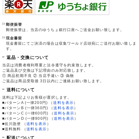
郵便振替
郵便振替は、当店のゆうちょ銀行口座へご送金お願い致します。
現金書留
現金書留にてご決済の場合は収集ワールド店頭宛にご送付お願い致しま
す。
返品・交換について
当店は消費者権利尊重と法令遵守を約束致します。
ご返品及び交換は下記理由のみ対応致します。
① 商品初期不良 ② 当店手違い ③ 偽物
ご返品は商品受取後 3日以内にご連絡お願い致します。
送料について
送料は下記よりお客様が選択します。
■パターンA (一律200円)
（
送料を表示
）
■パターンB (一律360円)
（
送料を表示
）
■パターンC (一律600円)
（
送料を表示
）
■パターンD (一律900円)
（
送料を表示
）
■佐川急便
（
送料を表示
）
■送料無料
（
送料を表示
）
配送について