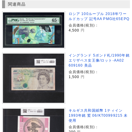
関連商品
ロシア 100ルーブル 2018年ワー
ルドカップ 記号AA PMG社65EPQ
会員価格(税別)：
4,500
円
イングランド 5ポンド札/1990年銘
エリザベス女王像/ロット-AA02
609160 美品
会員価格(税別)：
1,500
円
キルギス共和国紙幣 1ティイン
1993年銘 鷲 06/KT00999215 未
使用
会員価格(税別)：
200
円