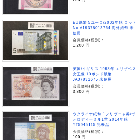
EU紙幣 5ユーロ/2002年銘 ロット
No.V19378013764 海外紙幣 未
使用
会員価格(税別)：
1,200
円
英国/イギリス 1993年 エリザベス
女王像 10ポンド紙幣
JA37832675 未使用
会員価格(税別)：
3,800
円
ウクライナ紙幣 1フリヴニャ券/ヴ
ォロディーミル1世 2014年銘
YT5945115 完未品
会員価格(税別)：
100
円