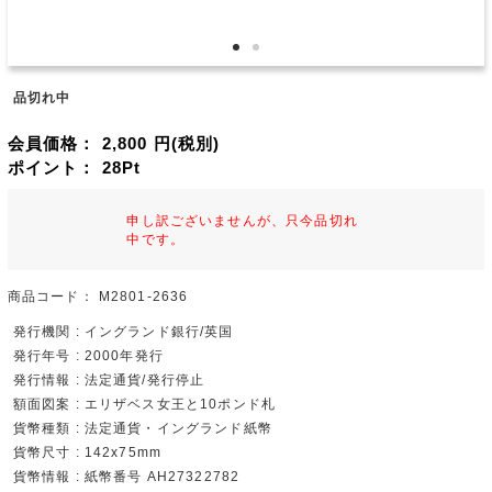
品切れ中
会員価格：
2,800
円(税別)
ポイント：
28
Pt
申し訳ございませんが、只今品切れ
中です。
商品コード：
M2801-2636
発行機関 : イングランド銀行/英国
発行年号 : 2000年発行
発行情報 : 法定通貨/発行停止
額面図案 : エリザベス女王と10ポンド札
貨幣種類 : 法定通貨・イングランド紙幣
貨幣尺寸 : 142x75mm
貨幣情報 : 紙幣番号 AH27322782