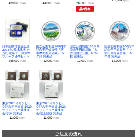
355,000
円(税別)
430,000
660,000
458,000
円(税別)
円(税別)
円(税別)
日本国際博覧会記念
国立公園制度100周年
国立公園制度100周年
国立公園制度100周年
2005年/愛地球博 壱
記念千円銀貨幣「阿
記念千円銀貨幣「大
記念千円銀貨幣「中
万円金貨/千円銀貨幣
寒摩周国立公園」R7
雪山国立公園」R7年
部山岳国立公園」R7
プルーフ貨幣セット
年銘 完未品
銘 完未品
年銘 完未品
355,000
12,000
12,000
12,000
円(税別)
円(税別)
円(税別)
円(税別)
東京2020オリンピッ
東京2020オリンピッ
ク記念千円銀貨 2020
ク記念千円銀貨 2020
オリンピック競技大
オリンピック競技大
会/水泳 完未品
会/陸上競技 完未品
11,000
11,000
円(税別)
円(税別)
ご注文の流れ