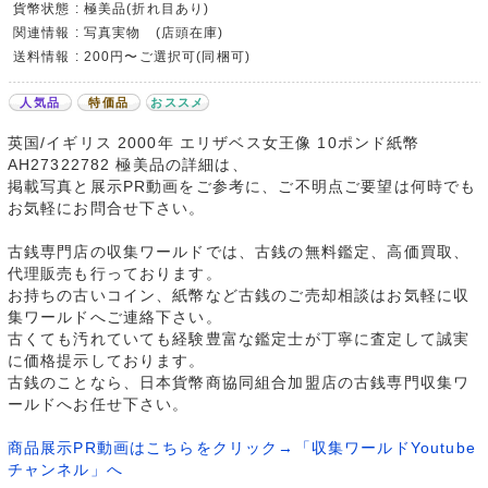
貨幣状態 : 極美品(折れ目あり)
関連情報 : 写真実物 (店頭在庫)
送料情報 : 200円〜ご選択可(同梱可)
人気品
特価品
おススメ
英国/イギリス 2000年 エリザベス女王像 10ポンド紙幣
AH27322782 極美品の詳細は、
掲載写真と展示PR動画をご参考に、ご不明点ご要望は何時でも
お気軽にお問合せ下さい。
古銭専門店の収集ワールドでは、古銭の無料鑑定、高価買取、
代理販売も行っております。
お持ちの古いコイン、紙幣など古銭のご売却相談はお気軽に収
集ワールドへご連絡下さい。
古くても汚れていても経験豊富な鑑定士が丁寧に査定して誠実
に価格提示しております。
古銭のことなら、日本貨幣商協同組合加盟店の古銭専門収集ワ
ールドへお任せ下さい。
商品展示PR動画はこちらをクリック→「収集ワールドYoutube
チャンネル」へ