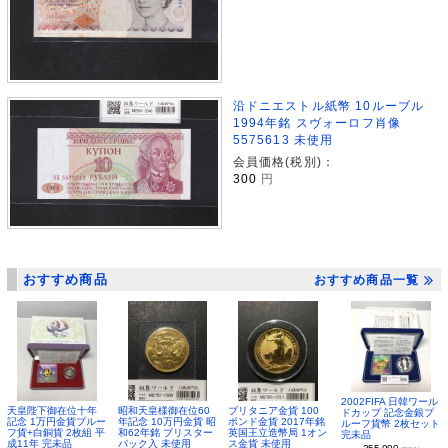
沿ドニエストル紙幣 10ルーブル
1994年銘 スヴォーロフ肖像
5575613 未使用
会員価格(税別)：
300
円
おすすめ商品
おすすめ商品一覧
2002FIFA 日韓ワール
昭和天皇様御在位60
ブリタニア金貨 100
天皇陛下御在位十年
ドカップ 記念金銀プ
年記念 10万円金貨 昭
ポンド金貨 2017年銘
記念 1万円金貨プルー
ルーフ貨幣 2枚セット
和62年銘 ブリスター
英国王立造幣局 1オン
フ貨+白銅貨 2枚組 平
完未品
パック入 未使用
ス金貨 未使用
成11年 完未品