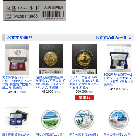
おすすめ商品
おすすめ商品一覧
2002FIFA 日韓ワール
昭和天皇様御在位60
ブリタニア金貨 100
天皇陛下御在位十年
ドカップ 記念金銀プ
年記念 10万円金貨 昭
ポンド金貨 2017年銘
記念 1万円金貨プルー
ルーフ貨幣 2枚セット
和62年銘 ブリスター
英国王立造幣局 1オン
フ貨+白銅貨 2枚組 平
完未品
パック入 未使用
ス金貨 未使用
成11年 完未品
355,000
円(税別)
430,000
660,000
458,000
円(税別)
円(税別)
円(税別)
日本国際博覧会記念
国立公園制度100周年
国立公園制度100周年
国立公園制度100周年