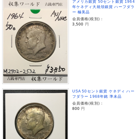
アメリカ銀貨 50セント銀貨 1964
年ケネディ大統領銀貨 ハーフダラ
ー 極美品
会員価格(税別)：
3,500
円
USA 50セント銀貨 ケネディ ハー
フダラー 1968年銘 準未品
会員価格(税別)：
800
円