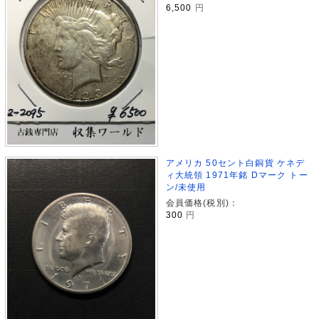
6,500
円
アメリカ 50セント白銅貨 ケネデ
ィ大統領 1971年銘 Dマーク トー
ン/未使用
会員価格(税別)：
300
円