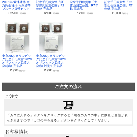
2005年/愛地球博 壱
記念千円銀貨幣「阿
記念千円銀貨幣「大
記念千円銀貨幣「中
万円金貨/千円銀貨幣
寒摩周国立公園」R7
雪山国立公園」R7年
部山岳国立公園」R7
プルーフ貨幣セット
年銘 完未品
銘 完未品
年銘 完未品
355,000
12,000
12,000
12,000
円(税別)
円(税別)
円(税別)
円(税別)
東京2020オリンピッ
東京2020オリンピッ
ク記念千円銀貨 2020
ク記念千円銀貨 2020
オリンピック競技大
オリンピック競技大
会/水泳 完未品
会/陸上競技 完未品
11,000
11,000
円(税別)
円(税別)
ご注文の流れ
ご注文
「カゴに入れる」ボタンをクリックすると「現在のカゴの中」に数量と金額が表
示されますので「カゴの中を見る」ボタンをクリックしてください。
お客様情報