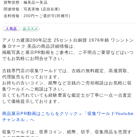
貨幣状態 : 極美品〜美品
関連情報 : 写真実物 (店頭在庫)
送料情報 : 200円〜ご選択可(同梱可)
人気品
おススメ
アメリカ建国200年記念 25セント白銅貨 1976年銘 ワシントン
像 Dマーク 美品の商品詳細情報は、
掲載写真と展示PR動画をご参考に、ご不明点ご要望などはいつ
でもお気軽にお問合せ下さい。
古銭専門店の収集ワールドでは、古銭の無料鑑定、高価買取、
代理販売も行っております。
お持ちの古いコイン、紙幣など古銭のご売却相談はお気軽に収
集ワールドへご相談は下さい。
古くても汚れていても経験豊富な鑑定士が丁寧に一点一点査定
して価格提示しております。
商品展示PR動画はこちらをクリック→「収集ワールドYoutube
チャンネル」へ
収集ワールドは、世界コイン、紙幣、切手、収集用品を売買す