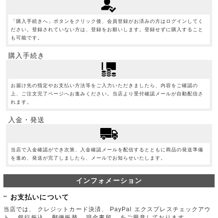
「購入手続きへ」ボタンをクリック後、会員登録がお済みの方はログインしてく
ださい。登録されていない方は、登録をお願いします。登録せずに購入すること
も可能です。
購入手続き
お届け先の指定やお支払い方法等をご入力いただきましたら、内容をご確認の
上、ご注文完了ページへお進みください。当店より受付確認メールが自動配信さ
れます。
入金・発送
当店で入金確認ができ次第、入金確認メールを配信するとともに商品の発送準備
を進め、発送が完了しましたら、メールでお知らせいたします。
インフォメーション
お支払いについて
当店では、 クレジットカード決済、 PayPal エクスプレスチェックアウ
ト、 銀行振込、 郵便振替、 現金書留、 をご用意しております。