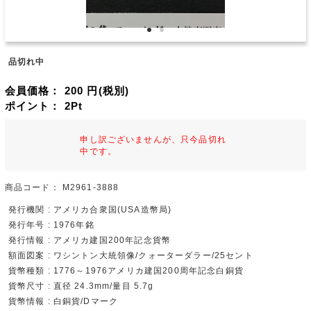
品切れ中
会員価格：
200
円(税別)
ポイント：
2
Pt
申し訳ございませんが、只今品切れ
中です。
商品コード：
M2961-3888
発行機関 : アメリカ合衆国(USA造幣局)
発行年号 : 1976年銘
発行情報 : アメリカ建国200年記念貨幣
額面図案 : ワシントン大統領像/クォーターダラー/25セント
貨幣種類 : 1776～1976アメリカ建国200周年記念白銅貨
貨幣尺寸 : 直径 24.3mm/量目 5.7g
貨幣情報 : 白銅貨/Dマーク