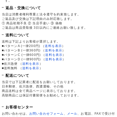
す。
返品・交換について
当店は消費者権利尊重と法令遵守を約束致します。
ご返品及び交換は下記理由のみ対応致します。
① 商品初期不良 ② 当店手違い ③ 偽物
ご返品は商品受取後 3日以内にご連絡お願い致します。
送料について
送料は下記よりお客様が選択します。
■パターンA (一律200円)
（
送料を表示
）
■パターンB (一律360円)
（
送料を表示
）
■パターンC (一律600円)
（
送料を表示
）
■パターンD (一律900円)
（
送料を表示
）
■佐川急便
（
送料を表示
）
■送料無料
（
送料を表示
）
配送について
当店では下記業者に配送をお願いしております。
日本郵便、佐川急便、西濃運輸、その他
商品送料は全て商品ページに表示しております。
高額商品には保証付書留便をお勧めしております。
お客様センター
お問い合わせは、
お問い合わせフォーム
、
メール
、お電話、FAXで受け付