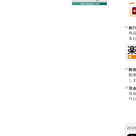
銀
商
金
郵
郵
し
現
現
付
202