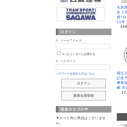
天皇
念 1
貨+白
11年
45
ログイン
メールアドレス
コンピューターに記憶する
パスワード
国立公
パスワードを忘れた方はこちら
記念
摩周
銘 完
12
現在のカゴの中
▼カート内に商品はございませ
ん。
ご