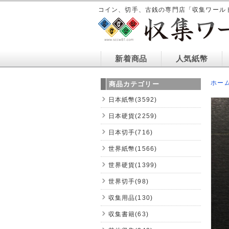
コイン、切手、古銭の専門店「収集ワール
新着商品
人気紙幣
ホー
商品カテゴリー
日本紙幣(3592)
日本硬貨(2259)
日本切手(716)
世界紙幣(1566)
世界硬貨(1399)
世界切手(98)
収集用品(130)
収集書籍(63)