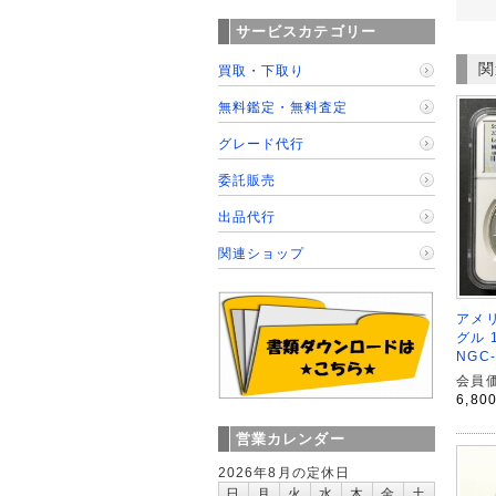
サービスカテゴリー
関
買取・下取り
無料鑑定・無料査定
グレード代行
委託販売
出品代行
関連ショップ
アメリ
グル 
NGC
会員価
6,80
営業カレンダー
2026年8月の定休日
日
月
火
水
木
金
土