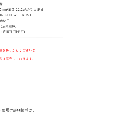
仕様
.0mm/量目 11.2g/品位 白銅貨
N GOD WE TRUST
〜未使用
 (店頭在庫)
〜ご選択可(同梱可)
頂きありがとうございま
品は完売しております。
ン/未使用の詳細情報は、