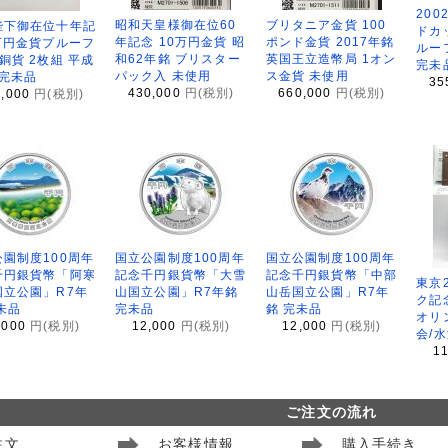
200
昭和天皇様御在位60
ブリタニア金貨 100
陛下御在位十年記
ドカ
年記念 10万円金貨 昭
ポンド金貨 2017年銘
万円金貨プルーフ
ルー
和62年銘 ブリスター
英国王立造幣局 1オン
銅貨 2枚組 平成
完未
パック入 未使用
ス金貨 未使用
 完未品
35
430,000
円(税別)
660,000
円(税別)
8,000
円(税別)
園制度100周年
国立公園制度100周年
国立公園制度100周年
千円銀貨幣「阿寒
記念千円銀貨幣「大雪
記念千円銀貨幣「中部
東京
国立公園」R7年
山国立公園」R7年銘
山岳国立公園」R7年
ク記
未品
完未品
銘 完未品
オリ
,000
円(税別)
12,000
円(税別)
12,000
円(税別)
会/
1
ご注文の流れ
注文
お客様情報
購入手続き