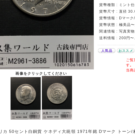
貨幣種類 : ミント
貨幣尺寸 : 直径 30
貨幣情報 : Dマーク/I
貨幣状態 : 極美品
関連情報 : 写真実物
送料情報 : 200円
人気品
おススメ
ご覧
す｡
当商
画像をクリックしてください
リカ 50セント白銅貨 ケネディ大統領 1971年銘 Dマーク トー