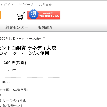
ログイン
MYページ
お問合せ
顧客センター
店舗紹介
971年銘 Dマーク トーン/未使用
0セント白銅貨 ケネディ大統
銘 Dマーク トーン/未使用
300
円(税別)
3
Pt
1-3886
合衆国(USA造幣局)
銘
幣シリーズ/発行停止
ィ大統領/50セント