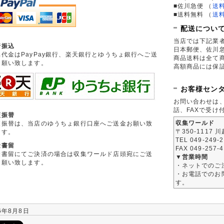
■佐川急便
（
送
■送料無料
（
送
配送につい
当店では下記業
行振込
日本郵便、佐川
品代金はPayPay銀行、楽天銀行とゆうちょ銀行へご送
商品送料は全て
お願い致します。
高額商品には保
お客様セン
お問い合わせは
話、FAXで受け
便振替
収集ワールド
便振替は、当店のゆうちょ銀行口座へご送金お願い致
〒350-1117 
ます。
TEL 049-249-
金書留
FAX 049-257-
金書留にてご決済の場合は収集ワールド店頭宛にご送
▼営業時間
お願い致します。
・ネットでのご
・お電話でのお問
す。
6年8月8日