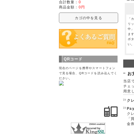
合計数量：
0
商品金額：
0円
カゴの中を見る
「
リ
中
ま
ボ
い
QRコード
現在のページを携帯やスマートフォン
お
で見る場合、QRコードを読み込んでく
ださい。
当店で
チェ
用意
ク
Pa
クレ
「
金