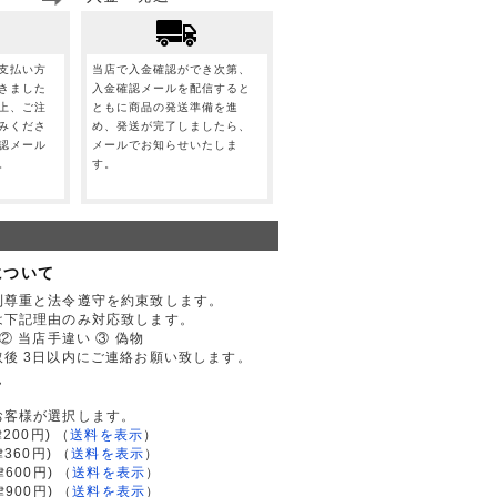
支払い方
当店で入金確認ができ次第、
きました
入金確認メールを配信すると
上、ご注
ともに商品の発送準備を進
みくださ
め、発送が完了しましたら、
認メール
メールでお知らせいたしま
。
す。
について
利尊重と法令遵守を約束致します。
は下記理由のみ対応致します。
② 当店手違い ③ 偽物
後 3日以内にご連絡お願い致します。
て
お客様が選択します。
200円)
（
送料を表示
）
律360円)
（
送料を表示
）
律600円)
（
送料を表示
）
律900円)
（
送料を表示
）