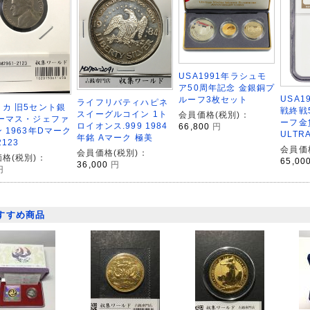
USA1991年ラシュモ
ア50周年記念 金銀銅プ
USA1
ルーフ3枚セット
ライフリバティハピネ
カ 旧5セント銀
戦終戦
スイーグルコイン 1ト
会員価格(税別)：
トーマス・ジェファ
ーフ金貨
ロイオンス.999 1984
66,800
円
 1963年Dマーク
ULTR
年銘 Aマーク 極美
2123
会員価
会員価格(税別)：
格(税別)：
65,00
36,000
円
円
すすめ商品