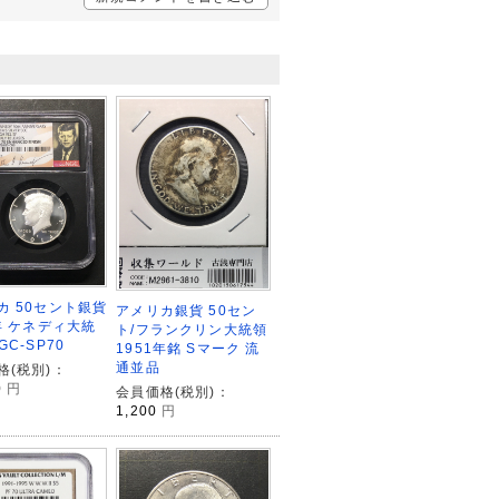
カ 50セント銀貨
アメリカ銀貨 50セン
4年 ケネディ大統
ト/フランクリン大統領
GC-SP70
1951年銘 Sマーク 流
通並品
格(税別)：
0
円
会員価格(税別)：
1,200
円