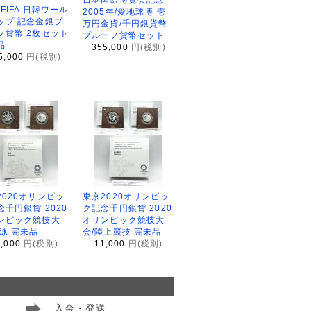
2FIFA 日韓ワール
2005年/愛地球博 壱
ップ 記念金銀プ
万円金貨/千円銀貨幣
フ貨幣 2枚セット
プルーフ貨幣セット
品
355,000
円(税別)
5,000
円(税別)
2020オリンピッ
東京2020オリンピッ
念千円銀貨 2020
ク記念千円銀貨 2020
ンピック競技大
オリンピック競技大
水泳 完未品
会/陸上競技 完未品
1,000
円(税別)
11,000
円(税別)
入金・発送