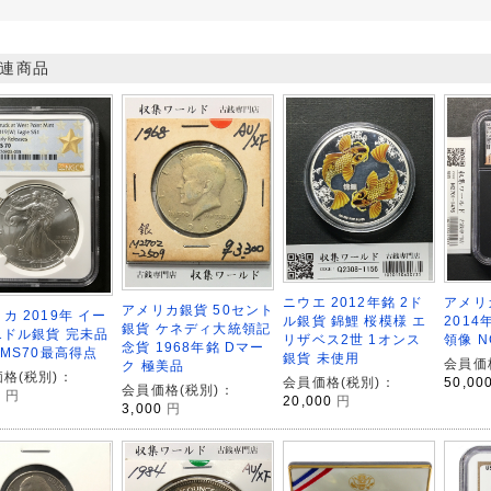
連商品
ニウエ 2012年銘 2ド
アメリ
アメリカ銀貨 50セント
カ 2019年 イー
ル銀貨 錦鯉 桜模様 エ
201
銀貨 ケネディ大統領記
1ドル銀貨 完未品
リザベス2世 1オンス
領像 N
念貨 1968年銘 Dマー
-MS70最高得点
銀貨 未使用
会員価
ク 極美品
格(税別)：
会員価格(税別)：
50,00
会員価格(税別)：
0
円
20,000
円
3,000
円