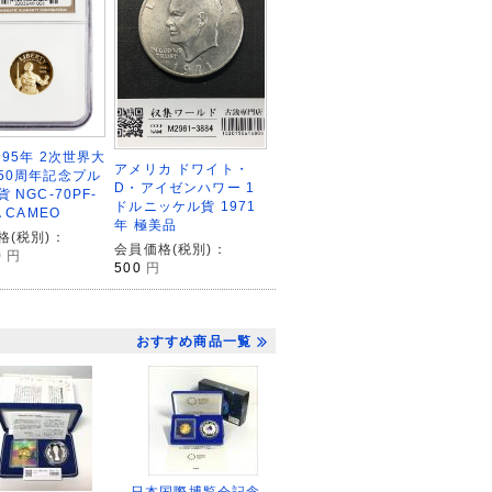
995年 2次世界大
アメリカ ドワイト・
50周年記念プル
D・アイゼンハワー 1
 NGC-70PF-
ドルニッケル貨 1971
A CAMEO
年 極美品
格(税別)：
会員価格(税別)：
0
円
500
円
おすすめ商品一覧
日本国際博覧会記念