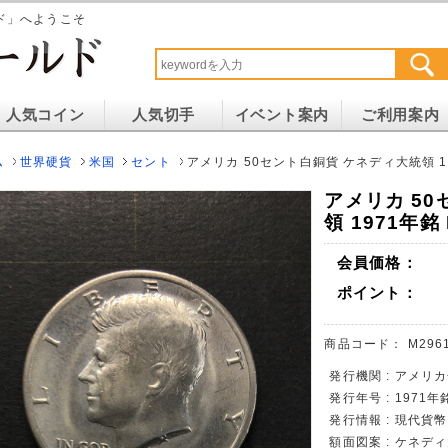
ド」へようこそ
人気コイン
人気切手
イベント案内
ご利用案内
ム
世界硬貨
米国
セント
アメリカ 50セント白銅貨 ケネディ大統領 1
アメリカ 5
領 1971年
会員価格：
ポイント：
商品コード：
M296
発行機関 : アメリカ
発行年号 : 1971年
発行情報 : 現代貨
額面図案 : ケネデ