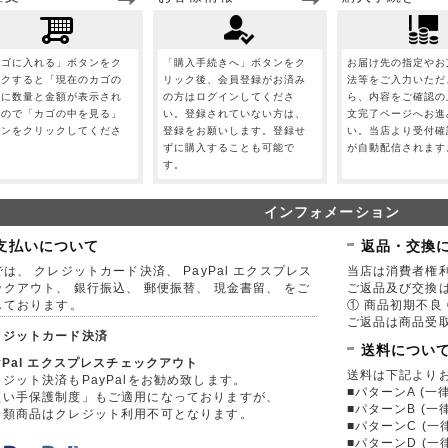
カゴに入れる」ボタンをク
「購入手続きへ」ボタンをク
お届け先の指定やお
ックすると「現在のカゴの
リック後、会員登録がお済み
法等をご入力いただ
」に数量と金額が表示され
の方はログインしてくださ
ら、内容をご確認の
すので「カゴの中を見る」
い。登録されていない方は、
文完了ページへお進
タンをクリックしてくださ
登録をお願いします。登録せ
い。当店より受付確
。
ずに購入することも可能で
が自動配信されます
す。
インフォメーション
支払いについて
返品・交換
は、 クレジットカード決済、 PayPal エクスプレス
当店は消費者権
ックアウト、 銀行振込、 郵便振替、 現金書留、 をご
ご返品及び交換
しております。
① 商品初期不良 
ご返品は商品受取
レジットカード決済
送料につい
yPal エクスプレスチェックアウト
送料は下記より
ジット決済もPayPalをお勧め致します。
■パターンA (一律
買い手保護制度」もご適用になっておりますが、
■パターンB (一
券類商品はクレジット利用不可となります。
■パターンC (一
■パターンD (一