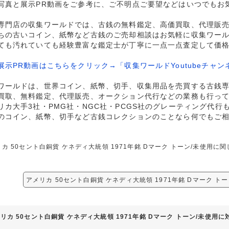
写真と展示PR動画をご参考に、ご不明点ご要望などはいつでもお
専門店の収集ワールドでは、古銭の無料鑑定、高価買取、代理販
ちの古いコイン、紙幣など古銭のご売却相談はお気軽に収集ワー
ても汚れていても経験豊富な鑑定士が丁寧に一点一点査定して価
展示PR動画はこちらをクリック→「収集ワールドYoutubeチャン
ワールドは、世界コイン、紙幣、切手、収集用品を売買する古銭
買取、無料鑑定、代理販売、オークション代行などの業務も行っ
リカ大手3社・PMG社・NGC社・PCGS社のグレーティング代行
のコイン、紙幣、切手など古銭コレクションのことなら何でもご
カ 50セント白銅貨 ケネディ大統領 1971年銘 Dマーク トーン/未使用
。
アメリカ 50セント白銅貨 ケネディ大統領 1971年銘 Dマーク ト
リカ 50セント白銅貨 ケネディ大統領 1971年銘 Dマーク トーン/未使用