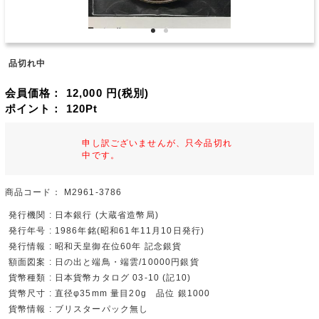
品切れ中
会員価格：
12,000
円(税別)
ポイント：
120
Pt
申し訳ございませんが、只今品切れ
中です。
商品コード：
M2961-3786
発行機関 : 日本銀行 (大蔵省造幣局)
発行年号 : 1986年銘(昭和61年11月10日発行)
発行情報 : 昭和天皇御在位60年 記念銀貨
額面図案 : 日の出と端鳥・端雲/10000円銀貨
貨幣種類 : 日本貨幣カタログ 03-10 (記10)
貨幣尺寸 : 直径φ35mm 量目20g 品位 銀1000
貨幣情報 : ブリスターパック無し