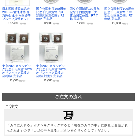
日本国際博覧会記念
国立公園制度100周年
国立公園制度100周年
国立公園制度100周年
2005年/愛地球博 壱
記念千円銀貨幣「阿
記念千円銀貨幣「大
記念千円銀貨幣「中
万円金貨/千円銀貨幣
寒摩周国立公園」R7
雪山国立公園」R7年
部山岳国立公園」R7
プルーフ貨幣セット
年銘 完未品
銘 完未品
年銘 完未品
355,000
12,000
12,000
12,000
円(税別)
円(税別)
円(税別)
円(税別)
東京2020オリンピッ
東京2020オリンピッ
ク記念千円銀貨 2020
ク記念千円銀貨 2020
オリンピック競技大
オリンピック競技大
会/水泳 完未品
会/陸上競技 完未品
11,000
11,000
円(税別)
円(税別)
ご注文の流れ
ご注文
「カゴに入れる」ボタンをクリックすると「現在のカゴの中」に数量と金額が表
示されますので「カゴの中を見る」ボタンをクリックしてください。