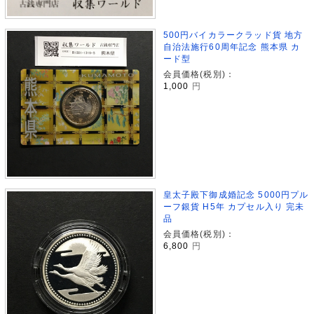
500円バイカラークラッド貨 地方
自治法施行60周年記念 熊本県 カ
ード型
会員価格(税別)：
1,000
円
皇太子殿下御成婚記念 5000円プル
ーフ銀貨 H5年 カプセル入り 完未
品
会員価格(税別)：
6,800
円