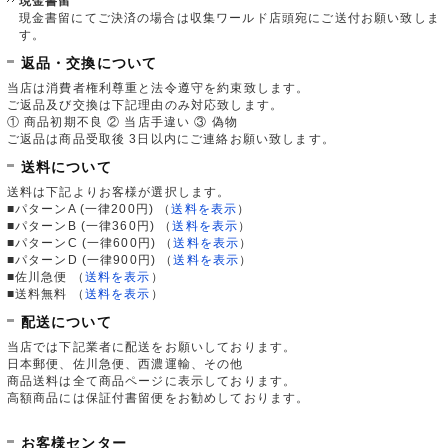
現金書留
現金書留にてご決済の場合は収集ワールド店頭宛にご送付お願い致しま
す。
返品・交換について
当店は消費者権利尊重と法令遵守を約束致します。
ご返品及び交換は下記理由のみ対応致します。
① 商品初期不良 ② 当店手違い ③ 偽物
ご返品は商品受取後 3日以内にご連絡お願い致します。
送料について
送料は下記よりお客様が選択します。
■パターンA (一律200円)
（
送料を表示
）
■パターンB (一律360円)
（
送料を表示
）
■パターンC (一律600円)
（
送料を表示
）
■パターンD (一律900円)
（
送料を表示
）
■佐川急便
（
送料を表示
）
■送料無料
（
送料を表示
）
配送について
当店では下記業者に配送をお願いしております。
日本郵便、佐川急便、西濃運輸、その他
商品送料は全て商品ページに表示しております。
高額商品には保証付書留便をお勧めしております。
お客様センター