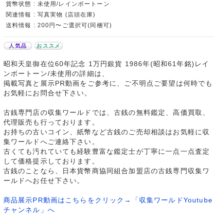
貨幣状態 : 未使用/レインボートーン
関連情報 : 写真実物 (店頭在庫)
送料情報 : 200円〜ご選択可(同梱可)
人気品
おススメ
昭和天皇御在位60年記念 1万円銀貨 1986年(昭和61年銘)レイ
ンボートーン/未使用の詳細は、
掲載写真と展示PR動画をご参考に、ご不明点ご要望は何時でも
お気軽にお問合せ下さい。
古銭専門店の収集ワールドでは、古銭の無料鑑定、高価買取、
代理販売も行っております。
お持ちの古いコイン、紙幣など古銭のご売却相談はお気軽に収
集ワールドへご連絡下さい。
古くても汚れていても経験豊富な鑑定士が丁寧に一点一点査定
して価格提示しております。
古銭のことなら、日本貨幣商協同組合加盟店の古銭専門収集ワ
ールドへお任せ下さい。
商品展示PR動画はこちらをクリック→「収集ワールドYoutube
チャンネル」へ