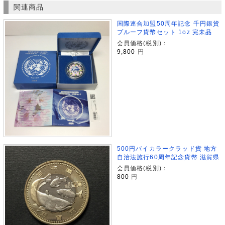
関連商品
国際連合加盟50周年記念 千円銀貨
プルーフ貨幣セット 1oz 完未品
会員価格(税別)：
9,800
円
500円バイカラークラッド貨 地方
自治法施行60周年記念貨幣 滋賀県
会員価格(税別)：
800
円