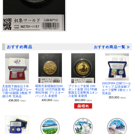
おすすめ商品
おすすめ商品一覧
2002FIFA 日韓ワール
昭和天皇様御在位60
ブリタニア金貨 100
天皇陛下御在位十年
ドカップ 記念金銀プ
年記念 10万円金貨 昭
ポンド金貨 2017年銘
記念 1万円金貨プルー
ルーフ貨幣 2枚セット
和62年銘 ブリスター
英国王立造幣局 1オン
フ貨+白銅貨 2枚組 平
完未品
パック入 未使用
ス金貨 未使用
成11年 完未品
355,000
円(税別)
430,000
660,000
458,000
円(税別)
円(税別)
円(税別)