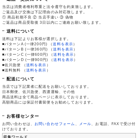
当店は消費者権利尊重と法令遵守を約束致します。
ご返品及び交換は下記理由のみ対応致します。
① 商品初期不良 ② 当店手違い ③ 偽物
ご返品は商品受取後 3日以内にご連絡お願い致します。
送料について
送料は下記よりお客様が選択します。
■パターンA (一律200円)
（
送料を表示
）
■パターンB (一律360円)
（
送料を表示
）
■パターンC (一律600円)
（
送料を表示
）
■パターンD (一律900円)
（
送料を表示
）
■佐川急便
（
送料を表示
）
■送料無料
（
送料を表示
）
配送について
当店では下記業者に配送をお願いしております。
日本郵便、佐川急便、西濃運輸、その他
商品送料は全て商品ページに表示しております。
高額商品には保証付書留便をお勧めしております。
お客様センター
お問い合わせは、
お問い合わせフォーム
、
メール
、お電話、FAXで受け付
けております。
収集ワールド