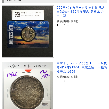
500円バイカラークラッド貨 地方
自治法施行60周年記念 島根県 カ
ード型
会員価格(税別)：
1,000
円
東京オリンピック記念 1000円銀貨
昭和39年(1964) 東京五輪千円銀貨
極美品-1669
会員価格(税別)：
8,000
円