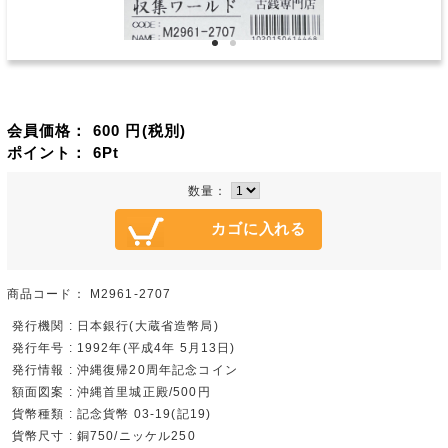
会員価格：
600
円(税別)
ポイント：
6
Pt
数量：
商品コード：
M2961-2707
発行機関 : 日本銀行(大蔵省造幣局)
発行年号 : 1992年(平成4年 5月13日)
発行情報 : 沖縄復帰20周年記念コイン
額面図案 : 沖縄首里城正殿/500円
貨幣種類 : 記念貨幣 03-19(記19)
貨幣尺寸 : 銅750/ニッケル250