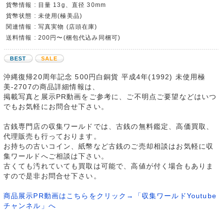
貨幣情報 : 目量 13g、直径 30mm
貨幣状態 : 未使用(極美品)
関連情報 : 写真実物 (店頭在庫)
送料情報 : 200円〜(梱包代込み同梱可)
BEST
SALE
沖縄復帰20周年記念 500円白銅貨 平成4年(1992) 未使用極
美-2707の商品詳細情報は、
掲載写真と展示PR動画をご参考に、ご不明点ご要望などはいつ
でもお気軽にお問合せ下さい。
古銭専門店の収集ワールドでは、古銭の無料鑑定、高価買取、
代理販売も行っております。
お持ちの古いコイン、紙幣など古銭のご売却相談はお気軽に収
集ワールドへご相談は下さい。
古くても汚れていても買取は可能で、高値が付く場合もありま
すので是非お問合せ下さい。
商品展示PR動画はこちらをクリック→「収集ワールドYoutube
チャンネル」へ