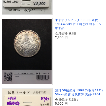
東京オリンピック 1000円銀貨
1964年S39 富士山と桜 軽トーン
準未品-F
会員価格(税別)：
2,800
円
旭日 50銭銀貨 1908年(明治41年)
50sen銀貨 近代貨幣 美品-1964
会員価格(税別)：
5,000
円