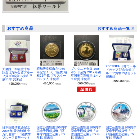
おすすめ商品
おすすめ商品一覧
2002FIFA 日韓ワール
昭和天皇様御在位60
ブリタニア金貨 100
天皇陛下御在位十年
ドカップ 記念金銀プ
年記念 10万円金貨 昭
ポンド金貨 2017年銘
記念 1万円金貨プルー
ルーフ貨幣 2枚セット
和62年銘 ブリスター
英国王立造幣局 1オン
フ貨+白銅貨 2枚組 平
完未品
パック入 未使用
ス金貨 未使用
成11年 完未品
355,000
円(税別)
430,000
660,000
458,000
円(税別)
円(税別)
円(税別)
日本国際博覧会記念
国立公園制度100周年
国立公園制度100周年
国立公園制度100周年
2005年/愛地球博 壱
記念千円銀貨幣「阿
記念千円銀貨幣「大
記念千円銀貨幣「中
万円金貨/千円銀貨幣
寒摩周国立公園」R7
雪山国立公園」R7年
部山岳国立公園」R7
プルーフ貨幣セット
年銘 完未品
銘 完未品
年銘 完未品