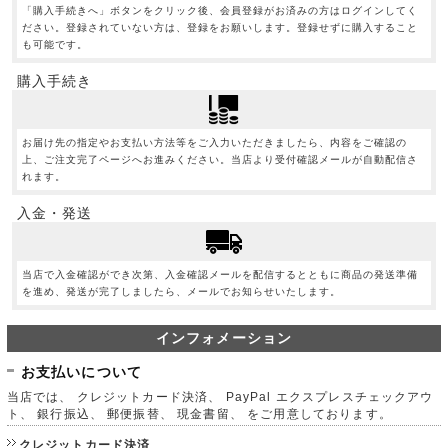
「購入手続きへ」ボタンをクリック後、会員登録がお済みの方はログインしてく
ださい。登録されていない方は、登録をお願いします。登録せずに購入すること
も可能です。
購入手続き
お届け先の指定やお支払い方法等をご入力いただきましたら、内容をご確認の
上、ご注文完了ページへお進みください。当店より受付確認メールが自動配信さ
れます。
入金・発送
当店で入金確認ができ次第、入金確認メールを配信するとともに商品の発送準備
を進め、発送が完了しましたら、メールでお知らせいたします。
インフォメーション
お支払いについて
当店では、 クレジットカード決済、 PayPal エクスプレスチェックアウ
ト、 銀行振込、 郵便振替、 現金書留、 をご用意しております。
クレジットカード決済