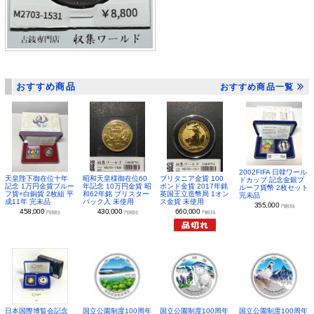
おすすめ商品
おすすめ商品一覧
2002FIFA 日韓ワール
昭和天皇様御在位60
ブリタニア金貨 100
天皇陛下御在位十年
ドカップ 記念金銀プ
年記念 10万円金貨 昭
ポンド金貨 2017年銘
記念 1万円金貨プルー
ルーフ貨幣 2枚セット
和62年銘 ブリスター
英国王立造幣局 1オン
フ貨+白銅貨 2枚組 平
完未品
パック入 未使用
ス金貨 未使用
成11年 完未品
355,000
円(税別)
430,000
660,000
458,000
円(税別)
円(税別)
円(税別)
日本国際博覧会記念
国立公園制度100周年
国立公園制度100周年
国立公園制度100周年