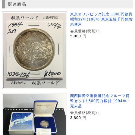
関連商品
東京オリンピック記念 1000円銀貨
昭和39年(1964) 東京五輪千円銀貨
未使用
会員価格(税別)：
5,000
円
関西国際空港開港記念プルーフ貨
幣セット/ 500円白銅貨 1994年・
完未品
会員価格(税別)：
3,800
円