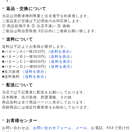
す。
返品・交換について
当店は消費者権利尊重と法令遵守を約束致します。
ご返品及び交換は下記理由のみ対応致します。
① 商品初期不良 ② 当店手違い ③ 偽物
ご返品は商品受取後 3日以内にご連絡お願い致します。
送料について
送料は下記よりお客様が選択します。
■パターンA (一律200円)
（
送料を表示
）
■パターンB (一律360円)
（
送料を表示
）
■パターンC (一律600円)
（
送料を表示
）
■パターンD (一律900円)
（
送料を表示
）
■佐川急便
（
送料を表示
）
■送料無料
（
送料を表示
）
配送について
当店では下記業者に配送をお願いしております。
日本郵便、佐川急便、西濃運輸、その他
商品送料は全て商品ページに表示しております。
高額商品には保証付書留便をお勧めしております。
お客様センター
お問い合わせは、
お問い合わせフォーム
、
メール
、お電話、FAXで受け付