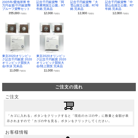
2005年/愛地球博 壱
記念千円銀貨幣「阿
記念千円銀貨幣「大
記念千円銀貨幣「中
万円金貨/千円銀貨幣
寒摩周国立公園」R7
雪山国立公園」R7年
部山岳国立公園」R7
プルーフ貨幣セット
年銘 完未品
銘 完未品
年銘 完未品
355,000
12,000
12,000
12,000
円(税別)
円(税別)
円(税別)
円(税別)
東京2020オリンピッ
東京2020オリンピッ
ク記念千円銀貨 2020
ク記念千円銀貨 2020
オリンピック競技大
オリンピック競技大
会/水泳 完未品
会/陸上競技 完未品
11,000
11,000
円(税別)
円(税別)
ご注文の流れ
ご注文
「カゴに入れる」ボタンをクリックすると「現在のカゴの中」に数量と金額が表
示されますので「カゴの中を見る」ボタンをクリックしてください。
お客様情報