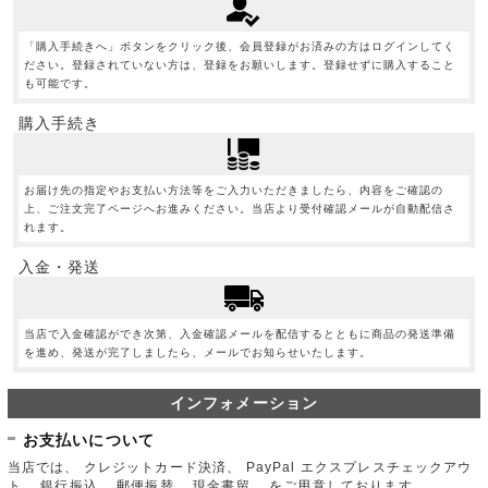
「購入手続きへ」ボタンをクリック後、会員登録がお済みの方はログインしてく
ださい。登録されていない方は、登録をお願いします。登録せずに購入すること
も可能です。
購入手続き
お届け先の指定やお支払い方法等をご入力いただきましたら、内容をご確認の
上、ご注文完了ページへお進みください。当店より受付確認メールが自動配信さ
れます。
入金・発送
当店で入金確認ができ次第、入金確認メールを配信するとともに商品の発送準備
を進め、発送が完了しましたら、メールでお知らせいたします。
インフォメーション
お支払いについて
当店では、 クレジットカード決済、 PayPal エクスプレスチェックアウ
ト、 銀行振込、 郵便振替、 現金書留、 をご用意しております。