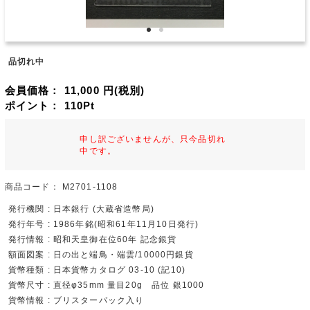
品切れ中
会員価格：
11,000
円(税別)
ポイント：
110
Pt
申し訳ございませんが、只今品切れ
中です。
商品コード：
M2701-1108
発行機関 : 日本銀行 (大蔵省造幣局)
発行年号 : 1986年銘(昭和61年11月10日発行)
発行情報 : 昭和天皇御在位60年 記念銀貨
額面図案 : 日の出と端鳥・端雲/10000円銀貨
貨幣種類 : 日本貨幣カタログ 03-10 (記10)
貨幣尺寸 : 直径φ35mm 量目20g 品位 銀1000
貨幣情報 : ブリスターパック入り