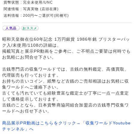
貨幣状態 : 完全未使用/UNC
関連情報 : 写真実物 (店頭在庫)
送料情報 : 200円〜ご選択可(同梱可)
人気品
おススメ
昭和天皇御在位60年記念 1万円銀貨 1986年銘 ブリスターパッ
ク入/未使用/1108の詳細は、
掲載写真と展示PR動画をご参考に、ご不明点ご要望は何時でも
お気軽にお問合せ下さい。
古銭専門店の収集ワールドでは、古銭の無料鑑定、高価買取、
代理販売も行っております。
お持ちの古いコイン、紙幣など古銭のご売却相談はお気軽に収
集ワールドへご連絡下さい。
古くても汚れていても経験豊富な鑑定士が丁寧に一点一点査定
して価格提示しております。
古銭のことなら、日本貨幣商協同組合加盟店の古銭専門収集ワ
ールドへお任せ下さい。
商品展示PR動画はこちらをクリック→「収集ワールドYoutube
チャンネル」へ