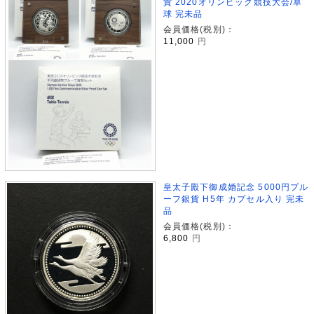
貨 2020オリンピック競技大会/卓
球 完未品
会員価格(税別)：
11,000
円
皇太子殿下御成婚記念 5000円プル
ーフ銀貨 H5年 カプセル入り 完未
品
会員価格(税別)：
6,800
円