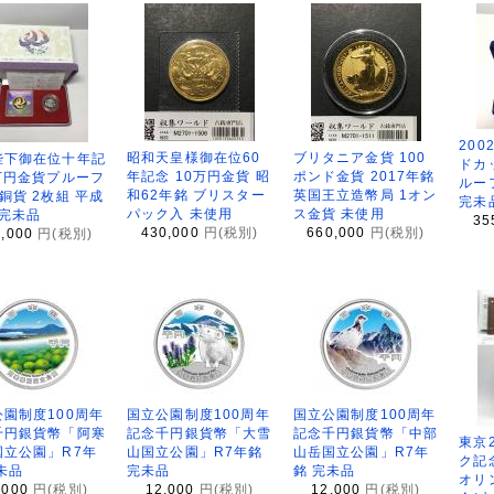
200
昭和天皇様御在位60
ブリタニア金貨 100
陛下御在位十年記
ドカ
年記念 10万円金貨 昭
ポンド金貨 2017年銘
万円金貨プルーフ
ルー
和62年銘 ブリスター
英国王立造幣局 1オン
銅貨 2枚組 平成
完未
パック入 未使用
ス金貨 未使用
 完未品
35
430,000
円(税別)
660,000
円(税別)
8,000
円(税別)
園制度100周年
国立公園制度100周年
国立公園制度100周年
千円銀貨幣「阿寒
記念千円銀貨幣「大雪
記念千円銀貨幣「中部
東京
国立公園」R7年
山国立公園」R7年銘
山岳国立公園」R7年
ク記
未品
完未品
銘 完未品
オリ
,000
円(税別)
12,000
円(税別)
12,000
円(税別)