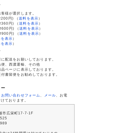
て
お客様が選択します。
200円)
（
送料を表示
）
律360円)
（
送料を表示
）
律600円)
（
送料を表示
）
律900円)
（
送料を表示
）
料を表示
）
料を表示
）
て
者に配送をお願いしております。
急便、西濃運輸、その他
商品ページに表示しております。
証付書留便をお勧めしております。
ター
、
お問い合わせフォーム
、
メール
、お電
付けております。
川越市広栄町17-7-1F
2525
4989