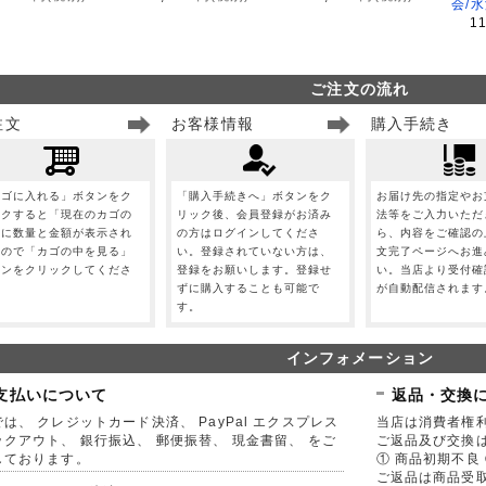
会/
1
ご注文の流れ
注文
お客様情報
購入手続き
カゴに入れる」ボタンをク
「購入手続きへ」ボタンをク
お届け先の指定やお
ックすると「現在のカゴの
リック後、会員登録がお済み
法等をご入力いただ
」に数量と金額が表示され
の方はログインしてくださ
ら、内容をご確認の
すので「カゴの中を見る」
い。登録されていない方は、
文完了ページへお進
タンをクリックしてくださ
登録をお願いします。登録せ
い。当店より受付確
。
ずに購入することも可能で
が自動配信されます
す。
インフォメーション
支払いについて
返品・交換
は、 クレジットカード決済、 PayPal エクスプレス
当店は消費者権
ックアウト、 銀行振込、 郵便振替、 現金書留、 をご
ご返品及び交換
しております。
① 商品初期不良 
ご返品は商品受取