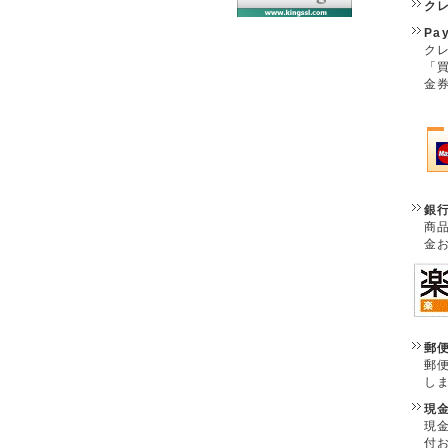
ク
Pa
クレ
「
金
銀
商
金
郵
郵
し
現
現
付