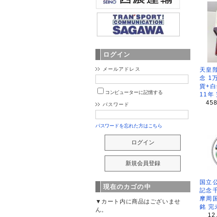
ログイン
天皇
メールアドレス
念 1
貨+白
コンピューターに記憶する
11年
45
パスワード
パスワードを忘れた方はこちら
国立公
現在のカゴの中
記念
摩周
▼カート内に商品はございませ
銘 完
ん。
12