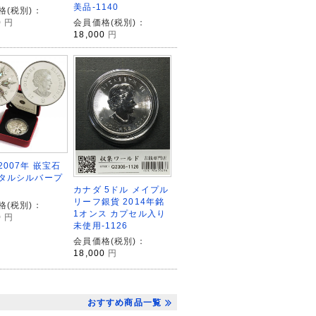
美品-1140
格(税別)：
0
円
会員価格(税別)：
18,000
円
2007年 嵌宝石
タルシルバープ
カナダ 5ドル メイプル
リーフ銀貨 2014年銘
格(税別)：
1オンス カプセル入り
0
円
未使用-1126
会員価格(税別)：
18,000
円
おすすめ商品一覧