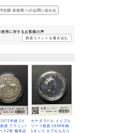
PF仕様 未使用 へのお問い合わせ
 未使用に対するお客様の声
新規コメントを書き込む
1972年銘 2ド
カナダ 5ドル メイプル
念銀貨 フラミン/
リーフ銀貨 1998年銘
ベス2世 極美品
1オンス カプセル入り