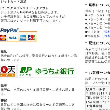
レジットカード決済
送料につい
yPal エクスプレスチェックアウト
送料は下記より
ジット決済もPayPalをお勧め致します。
■パターンA (一律
買い手保護制度」もご適用になっておりますが、
■パターンB (一
券類商品はクレジット利用不可となります。
■パターンC (一
■パターンD (一
■佐川急便
（
送
■送料無料
（
送
配送につい
当店では下記業
行振込
日本郵便、佐川
品代金はPayPay銀行、楽天銀行とゆうちょ銀行へご送
商品送料は全て
お願い致します。
高額商品には保
お客様セン
お問い合わせは
話、FAXで受け
便振替
収集ワールド
便振替は、当店のゆうちょ銀行口座へご送金お願い致
〒350-1117 
ます。
TEL 049-249-
金書留
FAX 049-257-
金書留にてご決済の場合は収集ワールド店頭宛にご送
▼営業時間
お願い致します。