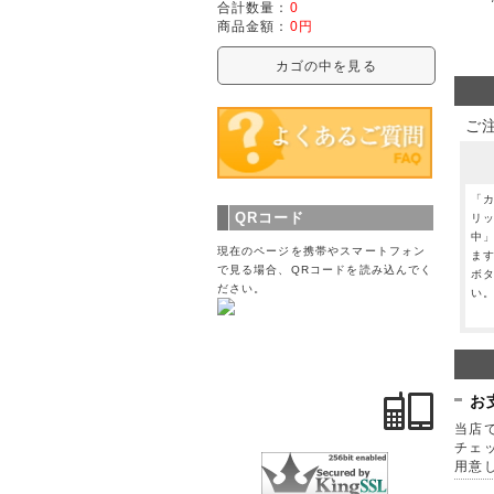
合計数量：
0
商品金額：
0円
カゴの中を見る
ご
「
QRコード
リ
中
現在のページを携帯やスマートフォン
ま
で見る場合、QRコードを読み込んでく
ボ
ださい。
い
お
当店で
チェ
用意