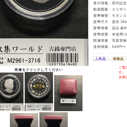
発行情報 : 現代記
額面図案 : エリザ
貨幣種類 : モダン
貨幣尺寸 : 直径 36m
貨幣情報 : 品位 銀999
貨幣状態 : 未使用
関連情報 : 写真実物
送料情報 : 540円
人気品
特価品
ご覧
画像をクリックしてください
す｡
当商