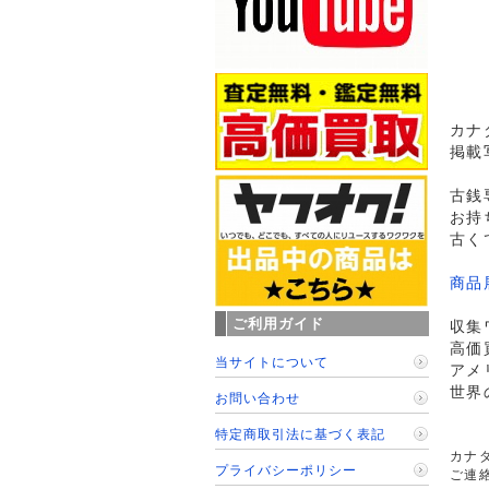
カナ
掲載
古銭
お持
古く
商品
ご利用ガイド
収集
高価
当サイトについて
アメ
世界
お問い合わせ
特定商取引法に基づく表記
カナ
プライバシーポリシー
ご連