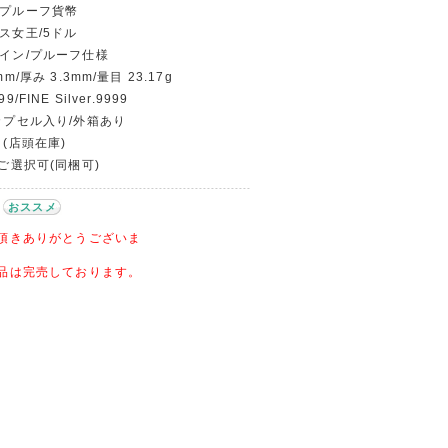
念プルーフ貨幣
ベス女王/5ドル
コイン/プルーフ仕様
m/厚み 3.3mm/量目 23.17g
/FINE Silver.9999
/カプセル入り/外箱あり
 (店頭在庫)
〜ご選択可(同梱可)
おススメ
頂きありがとうございま
品は完売しております。