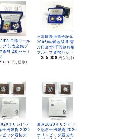
日本国際博覧会記念
2FIFA 日韓ワール
2005年/愛地球博 壱
ップ 記念金銀プ
万円金貨/千円銀貨幣
フ貨幣 2枚セット
プルーフ貨幣セット
品
355,000
円(税別)
5,000
円(税別)
2020オリンピッ
東京2020オリンピッ
念千円銀貨 2020
ク記念千円銀貨 2020
ンピック競技大
オリンピック競技大