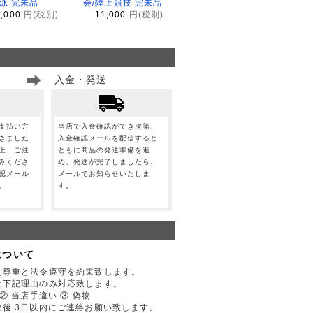
水泳 完未品
会/陸上競技 完未品
1,000
円(税別)
11,000
円(税別)
入金・発送
支払い方
当店で入金確認ができ次第、
きました
入金確認メールを配信すると
上、ご注
ともに商品の発送準備を進
みくださ
め、発送が完了しましたら、
認メール
メールでお知らせいたしま
。
す。
について
利尊重と法令遵守を約束致します。
は下記理由のみ対応致します。
② 当店手違い ③ 偽物
後 3日以内にご連絡お願い致します。