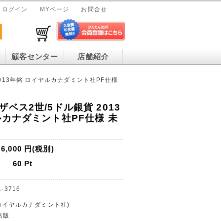
ログイン
MYページ
お問合せ
顧客センター
店舗紹介
013年銘 ロイヤルカナダミント社PF仕様
ベス2世/5ドル銀貨 2013
ルカナダミント社PF仕様 未
6,000
円(税別)
60
Pt
1-3716
(ロイヤルカナダミント社)
銘版