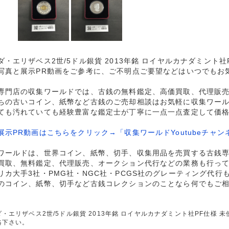
ダ・エリザベス2世/5ドル銀貨 2013年銘 ロイヤルカナダミント社
写真と展示PR動画をご参考に、ご不明点ご要望などはいつでもお
専門店の収集ワールドでは、古銭の無料鑑定、高価買取、代理販
ちの古いコイン、紙幣など古銭のご売却相談はお気軽に収集ワー
ても汚れていても経験豊富な鑑定士が丁寧に一点一点査定して価
展示PR動画はこちらをクリック→「収集ワールドYoutubeチャン
ワールドは、世界コイン、紙幣、切手、収集用品を売買する古銭
買取、無料鑑定、代理販売、オークション代行などの業務も行っ
リカ大手3社・PMG社・NGC社・PCGS社のグレーティング代行
のコイン、紙幣、切手など古銭コレクションのことなら何でもご
ダ・エリザベス2世/5ドル銀貨 2013年銘 ロイヤルカナダミント社PF仕様
絡下さい。