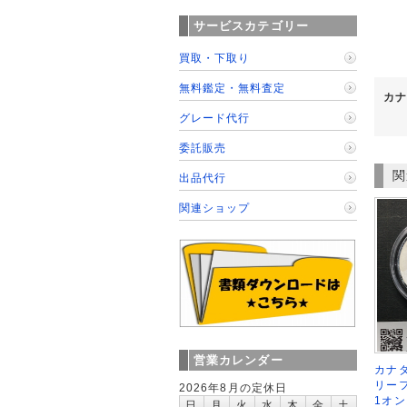
サービスカテゴリー
買取・下取り
無料鑑定・無料査定
カナ
グレード代行
委託販売
関
出品代行
関連ショップ
営業カレンダー
カナダ
リーフ
2026年8月の定休日
1オン
日
月
火
水
木
金
土