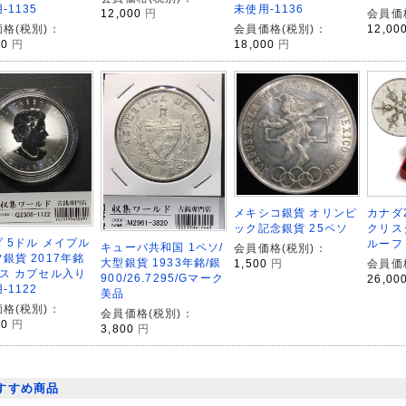
-1135
未使用-1136
会員価
12,000
円
12,00
格(税別)：
会員価格(税別)：
00
円
18,000
円
メキシコ銀貨 オリンピ
カナダ
ック記念銀貨 25ペソ
クリス
 5ドル メイプル
ルーフ
キューバ共和国 1ペソ/
会員価格(税別)：
銀貨 2017年銘
大型銀貨 1933年銘/銀
1,500
円
会員価
ス カプセル入り
900/26.7295/Gマーク
26,00
-1122
美品
格(税別)：
会員価格(税別)：
00
円
3,800
円
すすめ商品