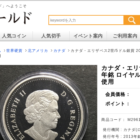
ド」へようこそ
人気コイン
人気切手
イベント案内
ご利用案内
ム
世界硬貨
北アメリカ
カナダ
カナダ・エリザベス2世/5ドル銀貨 2
用
カナダ・エリザ
年銘 ロイヤ
使用
会員価格：
ポイント：
商品コード：
M296
発行機関 : カナダ
発行年号 : 2013年