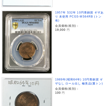
1957年 S32年 10円青銅貨 ギザあ
り 未使用 PCGS-MS64RB (トン
有)
会員価格(税別)：
19,000
円
1989年(昭和64年) 10円青銅貨 ギ
ザなし ロール出し 極美品(重トン)
会員価格(税別)：
100
円