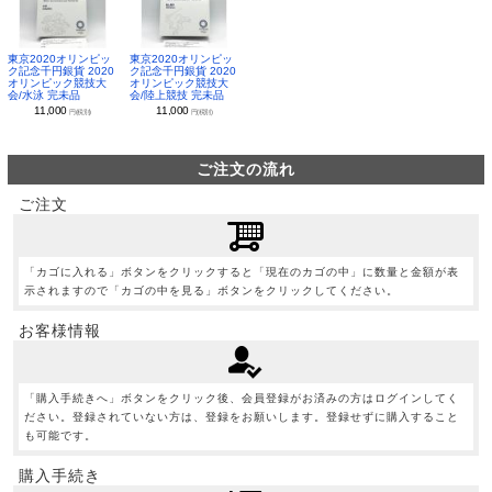
東京2020オリンピッ
東京2020オリンピッ
ク記念千円銀貨 2020
ク記念千円銀貨 2020
オリンピック競技大
オリンピック競技大
会/水泳 完未品
会/陸上競技 完未品
11,000
11,000
円(税別)
円(税別)
ご注文の流れ
ご注文
「カゴに入れる」ボタンをクリックすると「現在のカゴの中」に数量と金額が表
示されますので「カゴの中を見る」ボタンをクリックしてください。
お客様情報
「購入手続きへ」ボタンをクリック後、会員登録がお済みの方はログインしてく
ださい。登録されていない方は、登録をお願いします。登録せずに購入すること
も可能です。
購入手続き