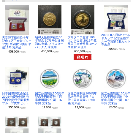
2002FIFA 日韓ワール
昭和天皇様御在位60
ブリタニア金貨 100
天皇陛下御在位十年
ドカップ 記念金銀プ
年記念 10万円金貨 昭
ポンド金貨 2017年銘
記念 1万円金貨プルー
ルーフ貨幣 2枚セット
和62年銘 ブリスター
英国王立造幣局 1オン
フ貨+白銅貨 2枚組 平
完未品
パック入 未使用
ス金貨 未使用
成11年 完未品
355,000
円(税別)
430,000
660,000
458,000
円(税別)
円(税別)
円(税別)
日本国際博覧会記念
国立公園制度100周年
国立公園制度100周年
国立公園制度100周年
2005年/愛地球博 壱
記念千円銀貨幣「阿
記念千円銀貨幣「大
記念千円銀貨幣「中
万円金貨/千円銀貨幣
寒摩周国立公園」R7
雪山国立公園」R7年
部山岳国立公園」R7
プルーフ貨幣セット
年銘 完未品
銘 完未品
年銘 完未品
355,000
12,000
12,000
12,000
円(税別)
円(税別)
円(税別)
円(税別)