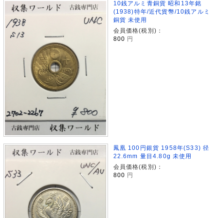
10銭アルミ青銅貨 昭和13年銘
(1938)特年/近代貨幣/10銭アルミ
銅貨 未使用
会員価格(税別)：
800
円
鳳凰 100円銀貨 1958年(S33) 径
22.6mm 量目4.80g 未使用
会員価格(税別)：
800
円