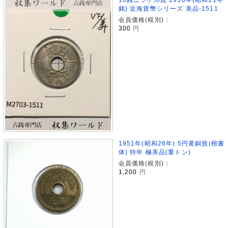
銘) 近海貨幣シリーズ 美品-1511
会員価格(税別)：
300
円
1951年(昭和26年) 5円黄銅貨(楷書
体) 特年 極美品(重トン)
会員価格(税別)：
1,200
円