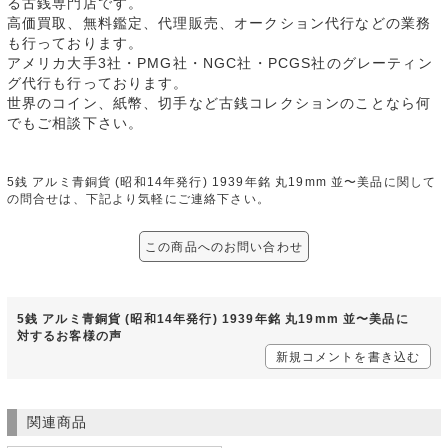
る古銭専門店です。
高価買取、無料鑑定、代理販売、オークション代行などの業務
も行っております。
アメリカ大手3社・PMG社・NGC社・PCGS社のグレーティン
グ代行も行っております。
世界のコイン、紙幣、切手など古銭コレクションのことなら何
でもご相談下さい。
5銭 アルミ青銅貨 (昭和14年発行) 1939年銘 丸19mm 並〜美品に関して
の問合せは、下記より気軽にご連絡下さい。
この商品へのお問い合わせ
5銭 アルミ青銅貨 (昭和14年発行) 1939年銘 丸19mm 並〜美品に
対するお客様の声
新規コメントを書き込む
関連商品