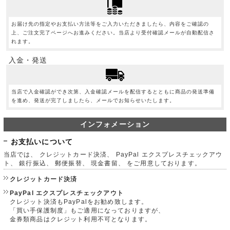
お届け先の指定やお支払い方法等をご入力いただきましたら、内容をご確認の
上、ご注文完了ページへお進みください。当店より受付確認メールが自動配信さ
れます。
入金・発送
当店で入金確認ができ次第、入金確認メールを配信するとともに商品の発送準備
を進め、発送が完了しましたら、メールでお知らせいたします。
インフォメーション
お支払いについて
当店では、 クレジットカード決済、 PayPal エクスプレスチェックアウ
ト、 銀行振込、 郵便振替、 現金書留、 をご用意しております。
クレジットカード決済
PayPal エクスプレスチェックアウト
クレジット決済もPayPalをお勧め致します。
「買い手保護制度」もご適用になっておりますが、
金券類商品はクレジット利用不可となります。