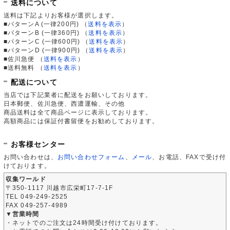
送料について
送料は下記よりお客様が選択します。
■パターンA (一律200円)
（
送料を表示
）
■パターンB (一律360円)
（
送料を表示
）
■パターンC (一律600円)
（
送料を表示
）
■パターンD (一律900円)
（
送料を表示
）
■佐川急便
（
送料を表示
）
■送料無料
（
送料を表示
）
配送について
当店では下記業者に配送をお願いしております。
日本郵便、佐川急便、西濃運輸、その他
商品送料は全て商品ページに表示しております。
高額商品には保証付書留便をお勧めしております。
お客様センター
お問い合わせは、
お問い合わせフォーム
、
メール
、お電話、FAXで受け付
けております。
収集ワールド
〒350-1117 川越市広栄町17-7-1F
TEL 049-249-2525
FAX 049-257-4989
▼営業時間
・ネットでのご注文は24時間受け付けております。