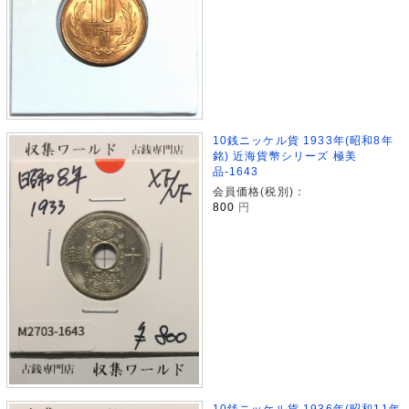
10銭ニッケル貨 1933年(昭和8年
銘) 近海貨幣シリーズ 極美
品-1643
会員価格(税別)：
800
円
10銭ニッケル貨 1936年(昭和11年