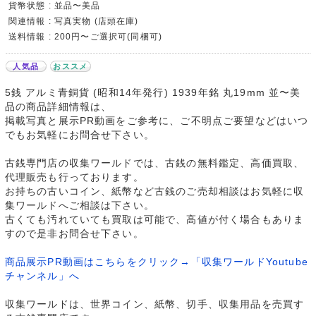
貨幣状態 : 並品〜美品
関連情報 : 写真実物 (店頭在庫)
送料情報 : 200円〜ご選択可(同梱可)
人気品
おススメ
5銭 アルミ青銅貨 (昭和14年発行) 1939年銘 丸19mm 並〜美
品の商品詳細情報は、
掲載写真と展示PR動画をご参考に、ご不明点ご要望などはいつ
でもお気軽にお問合せ下さい。
古銭専門店の収集ワールドでは、古銭の無料鑑定、高価買取、
代理販売も行っております。
お持ちの古いコイン、紙幣など古銭のご売却相談はお気軽に収
集ワールドへご相談は下さい。
古くても汚れていても買取は可能で、高値が付く場合もありま
すので是非お問合せ下さい。
商品展示PR動画はこちらをクリック→「収集ワールドYoutube
チャンネル」へ
収集ワールドは、世界コイン、紙幣、切手、収集用品を売買す