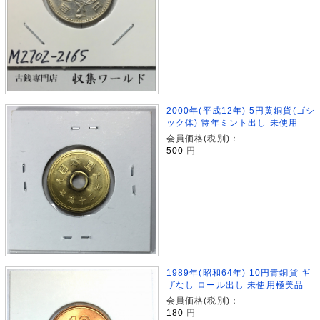
2000年(平成12年) 5円黄銅貨(ゴシ
ック体) 特年ミント出し 未使用
会員価格(税別)：
500
円
1989年(昭和64年) 10円青銅貨 ギ
ザなし ロール出し 未使用極美品
会員価格(税別)：
180
円