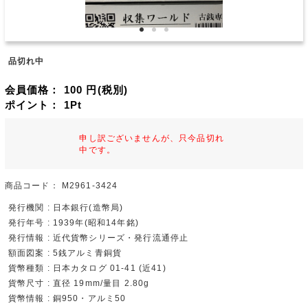
品切れ中
会員価格：
100
円(税別)
ポイント：
1
Pt
申し訳ございませんが、只今品切れ
中です。
商品コード：
M2961-3424
発行機関 : 日本銀行(造幣局)
発行年号 : 1939年(昭和14年銘)
発行情報 : 近代貨幣シリーズ・発行流通停止
額面図案 : 5銭アルミ青銅貨
貨幣種類 : 日本カタログ 01-41 (近41)
貨幣尺寸 : 直径 19mm/量目 2.80g
貨幣情報 : 銅950・アルミ50