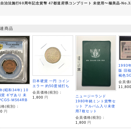
自治法施行60周年記念貨幣 47都道府県コンプリート 未使用〜極美品-No.
連商品
1993
版 旧福
褐色SG
日本硬貨 一円 コイン
会員価
エラー 約50度傾打ち
11,80
年(昭和34年) 10
会員価格(税別)：
貨 ギザあり 未
ニュージーランド
1,800
円
PCGS-MS64RB
1980年銘ミント貨幣セ
ット アルバム入り未使
格(税別)：
用7枚セット
00
円
会員価格(税別)：
1,800
円