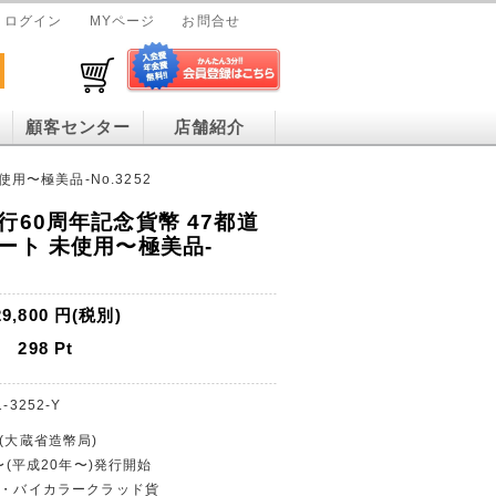
ログイン
MYページ
お問合せ
顧客センター
店舗紹介
用〜極美品-No.3252
行60周年記念貨幣 47都道
ート 未使用〜極美品-
29,800
円(税別)
298
Pt
-3252-Y
行(大蔵省造幣局)
年〜(平成20年〜)発行開始
貨幣・バイカラークラッド貨