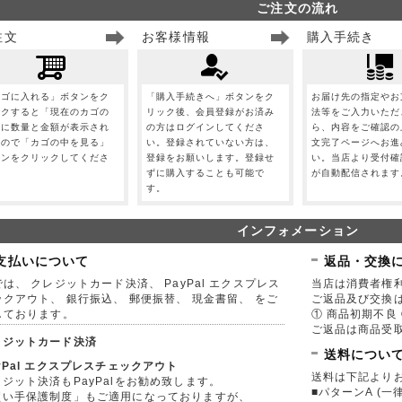
ご注文の流れ
注文
お客様情報
購入手続き
カゴに入れる」ボタンをク
「購入手続きへ」ボタンをク
お届け先の指定やお
ックすると「現在のカゴの
リック後、会員登録がお済み
法等をご入力いただ
」に数量と金額が表示され
の方はログインしてくださ
ら、内容をご確認の
すので「カゴの中を見る」
い。登録されていない方は、
文完了ページへお進
タンをクリックしてくださ
登録をお願いします。登録せ
い。当店より受付確
。
ずに購入することも可能で
が自動配信されます
す。
インフォメーション
支払いについて
返品・交換
は、 クレジットカード決済、 PayPal エクスプレス
当店は消費者権
ックアウト、 銀行振込、 郵便振替、 現金書留、 をご
ご返品及び交換
しております。
① 商品初期不良 
ご返品は商品受取
レジットカード決済
送料につい
yPal エクスプレスチェックアウト
送料は下記より
ジット決済もPayPalをお勧め致します。
■パターンA (一律
買い手保護制度」もご適用になっておりますが、