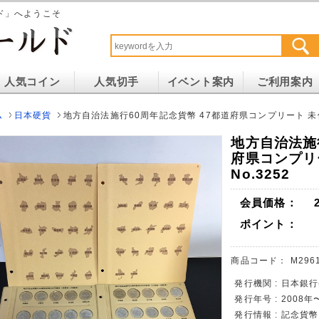
ド」へようこそ
人気コイン
人気切手
イベント案内
ご利用案内
ム
日本硬貨
地方自治法施行60周年記念貨幣 47都道府県コンプリート 未使
地方自治法施
府県コンプリ
No.3252
会員価格：
ポイント：
商品コード：
M2961
発行機関 : 日本銀
発行年号 : 2008
発行情報 : 記念