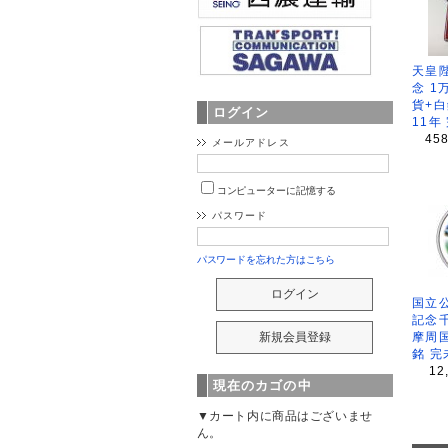
天皇
念 1
貨+白
ログイン
11年
45
メールアドレス
コンピューターに記憶する
パスワード
パスワードを忘れた方はこちら
国立公
記念
摩周
銘 完
12
現在のカゴの中
▼カート内に商品はございませ
ん。