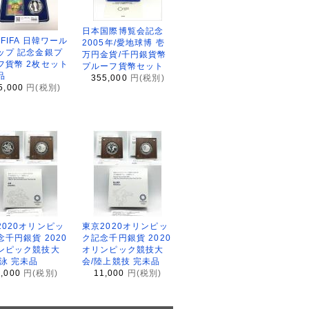
日本国際博覧会記念
2FIFA 日韓ワール
2005年/愛地球博 壱
ップ 記念金銀プ
万円金貨/千円銀貨幣
フ貨幣 2枚セット
プルーフ貨幣セット
品
355,000
円(税別)
5,000
円(税別)
2020オリンピッ
東京2020オリンピッ
念千円銀貨 2020
ク記念千円銀貨 2020
ンピック競技大
オリンピック競技大
水泳 完未品
会/陸上競技 完未品
1,000
円(税別)
11,000
円(税別)