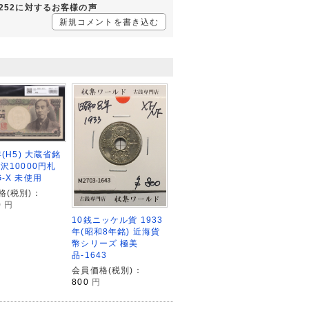
3252に対するお客様の声
新規コメントを書き込む
年(H5) 大蔵省銘
沢10000円札
-X 未使用
格(税別)：
0
円
10銭ニッケル貨 1933
年(昭和8年銘) 近海貨
幣シリーズ 極美
品-1643
会員価格(税別)：
800
円