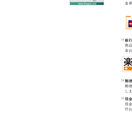
金
銀
商
金
郵
郵
し
現
現
付