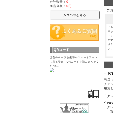
合計数量：
0
商品金額：
0円
ご
カゴの中を見る
「
リ
中
ま
ボ
い
QRコード
現在のページを携帯やスマートフォン
で見る場合、QRコードを読み込んでく
ださい。
お
当店で
チェ
用意
ク
Pa
クレ
「