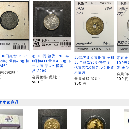
稲100円 銀貨 1966年
100円銀貨 1957
10銭アルミ青銅貨 昭和
東京オ
(昭和41) 量目4.80g ト
2年) 量目4.8g 極
13年銘(1938)特年/近
100円
ーン有 準未〜極美
2451
代貨幣/10銭アルミ銅貨
版 未使
品-3299
未使用
格(税別)：
会員価
会員価格(税別)：
円
会員価格(税別)：
800
円
500
円
800
円
すすめ商品