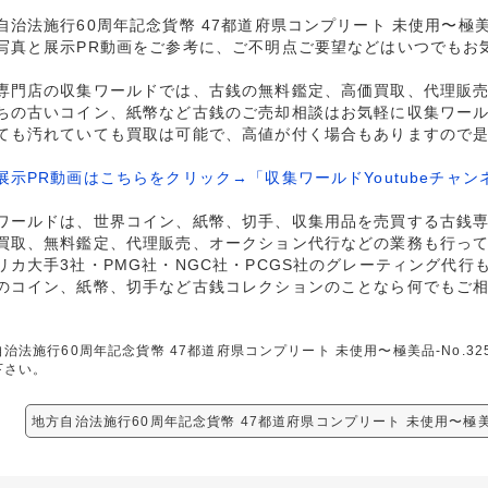
自治法施行60周年記念貨幣 47都道府県コンプリート 未使用〜極美品
写真と展示PR動画をご参考に、ご不明点ご要望などはいつでもお
専門店の収集ワールドでは、古銭の無料鑑定、高価買取、代理販
ちの古いコイン、紙幣など古銭のご売却相談はお気軽に収集ワー
ても汚れていても買取は可能で、高値が付く場合もありますので
展示PR動画はこちらをクリック→「収集ワールドYoutubeチャン
ワールドは、世界コイン、紙幣、切手、収集用品を売買する古銭
買取、無料鑑定、代理販売、オークション代行などの業務も行っ
リカ大手3社・PMG社・NGC社・PCGS社のグレーティング代行
のコイン、紙幣、切手など古銭コレクションのことなら何でもご
治法施行60周年記念貨幣 47都道府県コンプリート 未使用〜極美品-No.
下さい。
地方自治法施行60周年記念貨幣 47都道府県コンプリート 未使用〜極美品