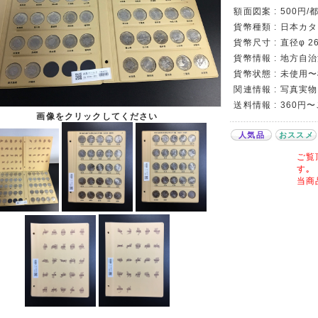
額面図案 : 500円
貨幣種類 : 日本カタロ
貨幣尺寸 : 直径φ 26
貨幣情報 : 地方自
貨幣状態 : 未使用
関連情報 : 写真実
送料情報 : 360円
画像をクリックしてください
人気品
おススメ
ご覧
す｡
当商