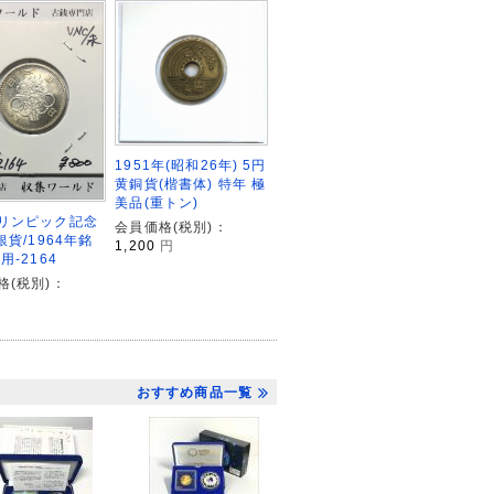
1951年(昭和26年) 5円
黄銅貨(楷書体) 特年 極
美品(重トン)
リンピック記念
会員価格(税別)：
銀貨/1964年銘
1,200
円
用-2164
格(税別)：
おすすめ商品一覧