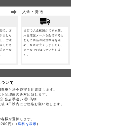
入金・発送
支払い方
当店で入金確認ができ次第、
きました
入金確認メールを配信すると
上、ご注
ともに商品の発送準備を進
みくださ
め、発送が完了しましたら、
認メール
メールでお知らせいたしま
。
す。
について
利尊重と法令遵守を約束致します。
は下記理由のみ対応致します。
② 当店手違い ③ 偽物
後 3日以内にご連絡お願い致します。
て
お客様が選択します。
200円)
（
送料を表示
）