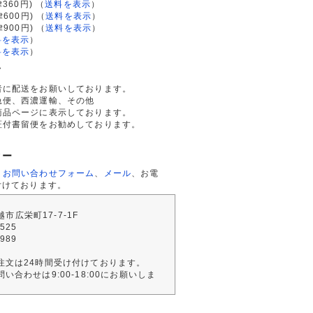
律360円)
（
送料を表示
）
律600円)
（
送料を表示
）
律900円)
（
送料を表示
）
料を表示
）
料を表示
）
て
者に配送をお願いしております。
急便、西濃運輸、その他
商品ページに表示しております。
証付書留便をお勧めしております。
ター
、
お問い合わせフォーム
、
メール
、お電
付けております。
川越市広栄町17-7-1F
2525
4989
注文は24時間受け付けております。
い合わせは9:00-18:00にお願いしま