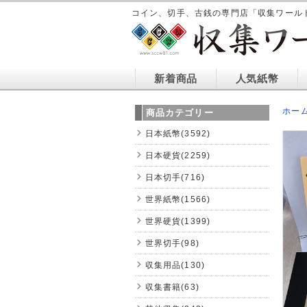
コイン、切手、古銭の専門店「収集ワール
新着商品
人気紙幣
ホー
商品カテゴリー
日本紙幣(3592)
日本硬貨(2259)
日本切手(716)
世界紙幣(1566)
世界硬貨(1399)
世界切手(98)
収集用品(130)
収集書籍(63)