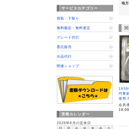
地方
サービスカテゴリー
買取・下取り
関
無料鑑定・無料査定
グレード代行
委託販売
出品代行
関連ショップ
1959
円青銅
使用 
会員価
19,0
営業カレンダー
2026年8月の定休日
日
月
火
水
木
金
土