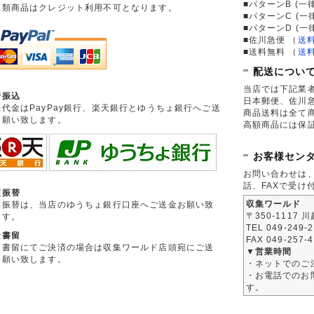
■パターンB (一
券類商品はクレジット利用不可となります。
■パターンC (一
■パターンD (一
■佐川急便
（
送
■送料無料
（
送
配送につい
当店では下記業
行振込
日本郵便、佐川
品代金はPayPay銀行、楽天銀行とゆうちょ銀行へご送
商品送料は全て
お願い致します。
高額商品には保
お客様セン
お問い合わせは
話、FAXで受け
便振替
収集ワールド
便振替は、当店のゆうちょ銀行口座へご送金お願い致
〒350-1117 
ます。
TEL 049-249-
金書留
FAX 049-257-
金書留にてご決済の場合は収集ワールド店頭宛にご送
▼営業時間
お願い致します。
・ネットでのご
・お電話でのお問
す。