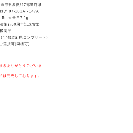
/都道府県象徴/47都道府県
グ 07-101A〜147A
.5mm 量目7.1g
治法施行60周年記念貨幣
〜極美品
物 (47都道府県コンプリート)
〜ご選択可(同梱可)
頂きありがとうございま
品は完売しております。