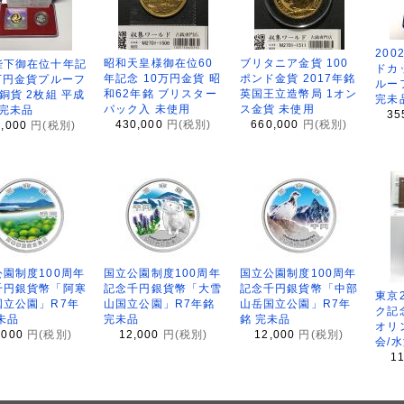
200
昭和天皇様御在位60
ブリタニア金貨 100
陛下御在位十年記
ドカ
年記念 10万円金貨 昭
ポンド金貨 2017年銘
万円金貨プルーフ
ルー
和62年銘 ブリスター
英国王立造幣局 1オン
銅貨 2枚組 平成
完未
パック入 未使用
ス金貨 未使用
 完未品
35
430,000
円(税別)
660,000
円(税別)
8,000
円(税別)
園制度100周年
国立公園制度100周年
国立公園制度100周年
千円銀貨幣「阿寒
記念千円銀貨幣「大雪
記念千円銀貨幣「中部
東京
国立公園」R7年
山国立公園」R7年銘
山岳国立公園」R7年
ク記
未品
完未品
銘 完未品
オリ
,000
円(税別)
12,000
円(税別)
12,000
円(税別)
会/
1