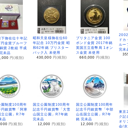
200
昭和天皇様御在位60
ブリタニア金貨 100
陛下御在位十年記
ドカ
年記念 10万円金貨 昭
ポンド金貨 2017年銘
万円金貨プルーフ
ルー
和62年銘 ブリスター
英国王立造幣局 1オン
銅貨 2枚組 平成
完未
パック入 未使用
ス金貨 未使用
 完未品
35
430,000
円(税別)
660,000
円(税別)
8,000
円(税別)
園制度100周年
国立公園制度100周年
国立公園制度100周年
千円銀貨幣「阿寒
記念千円銀貨幣「大雪
記念千円銀貨幣「中部
東京
国立公園」R7年
山国立公園」R7年銘
山岳国立公園」R7年
ク記
未品
完未品
銘 完未品
オリ
,000
円(税別)
12,000
円(税別)
12,000
円(税別)
会/