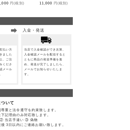
1,000
円(税別)
11,000
円(税別)
入金・発送
支払い方
当店で入金確認ができ次第、
きました
入金確認メールを配信すると
上、ご注
ともに商品の発送準備を進
みくださ
め、発送が完了しましたら、
認メール
メールでお知らせいたしま
。
す。
について
利尊重と法令遵守を約束致します。
は下記理由のみ対応致します。
② 当店手違い ③ 偽物
後 3日以内にご連絡お願い致します。