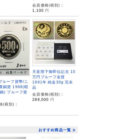
会員価格(税別)：
1,100
円
天皇陛下御即位記念 10
万円プルーフ金貨
円プルーフ貨幣/ニ
1991年 純金30g 完未
銅貨 1988(昭
品
年銘) プルーフ貨
会員価格(税別)：
288,000
円
格(税別)：
おすすめ商品一覧