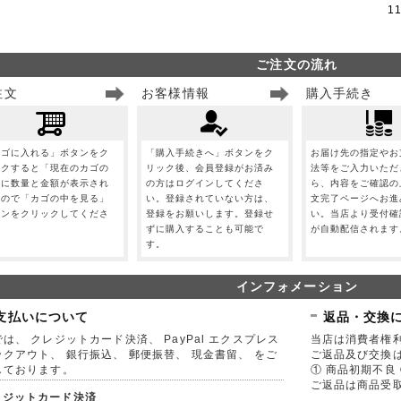
1
ご注文の流れ
注文
お客様情報
購入手続き
カゴに入れる」ボタンをク
「購入手続きへ」ボタンをク
お届け先の指定やお
ックすると「現在のカゴの
リック後、会員登録がお済み
法等をご入力いただ
」に数量と金額が表示され
の方はログインしてくださ
ら、内容をご確認の
すので「カゴの中を見る」
い。登録されていない方は、
文完了ページへお進
タンをクリックしてくださ
登録をお願いします。登録せ
い。当店より受付確
。
ずに購入することも可能で
が自動配信されます
す。
インフォメーション
支払いについて
返品・交換
は、 クレジットカード決済、 PayPal エクスプレス
当店は消費者権
ックアウト、 銀行振込、 郵便振替、 現金書留、 をご
ご返品及び交換
しております。
① 商品初期不良 
ご返品は商品受取
レジットカード決済