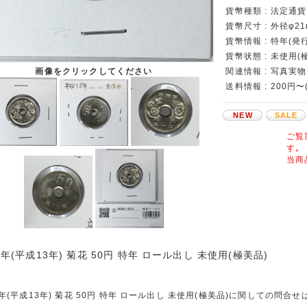
貨幣種類 : 法定通貨 
貨幣尺寸 : 外径φ21
貨幣情報 : 特年(発
貨幣状態 : 未使用
関連情報 : 写真実物
画像をクリックしてください
送料情報 : 200円〜
NEW
SALE
ご覧
す｡
当商
1年(平成13年) 菊花 50円 特年 ロール出し 未使用(極美品)
1年(平成13年) 菊花 50円 特年 ロール出し 未使用(極美品)に関しての問