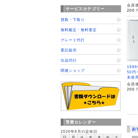
会員価
サービスカテゴリー
200
買取・下取り
無料鑑定・無料査定
グレード代行
委託販売
出品代行
198
関連ショップ
50円
未使用
会員価
200
営業カレンダー
お
2026年8月の定休日
日
月
火
水
木
金
土