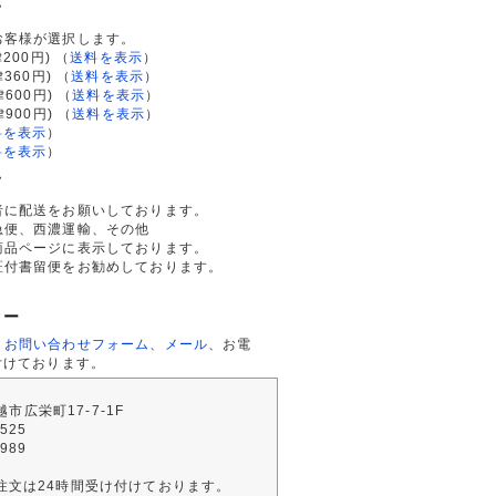
て
お客様が選択します。
200円)
（
送料を表示
）
律360円)
（
送料を表示
）
律600円)
（
送料を表示
）
律900円)
（
送料を表示
）
料を表示
）
料を表示
）
て
者に配送をお願いしております。
急便、西濃運輸、その他
商品ページに表示しております。
証付書留便をお勧めしております。
ター
、
お問い合わせフォーム
、
メール
、お電
付けております。
川越市広栄町17-7-1F
2525
4989
注文は24時間受け付けております。