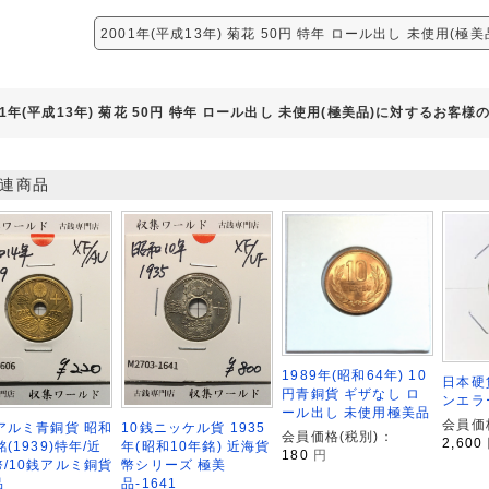
2001年(平成13年) 菊花 50円 特年 ロール出し 未使用(極
01年(平成13年) 菊花 50円 特年 ロール出し 未使用(極美品)に対するお客様
連商品
1989年(昭和64年) 10
日本硬
円青銅貨 ギザなし ロ
ンエラ
ール出し 未使用極美品
会員価
アルミ青銅貨 昭和
10銭ニッケル貨 1935
会員価格(税別)：
2,600
銘(1939)特年/近
年(昭和10年銘) 近海貨
180
円
/10銭アルミ銅貨
幣シリーズ 極美
品
品-1641