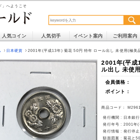
ド」へようこそ
人気コイン
人気切手
イベント案内
ご利用案内
ム
日本硬貨
2001年(平成13年) 菊花 50円 特年 ロール出し 未使用(極美
2001年(平成
ル出し 未使用
会員価格：
ポイント：
商品コード：
M296
発行機関 : 日本銀
発行年号 : 2001年
発行情報 : 発行停
額面図案 : 菊花と