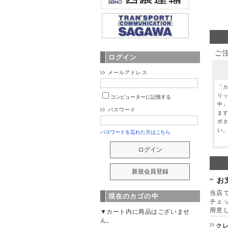
ご
ログイン
メールアドレス
「
リ
コンピューターに記憶する
中
パスワード
ま
ボ
い
パスワードを忘れた方はこちら
お
当店で
現在のカゴの中
チェ
用意
▼カート内に商品はございませ
ん。
ク