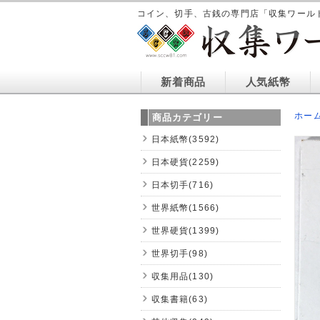
コイン、切手、古銭の専門店「収集ワール
新着商品
人気紙幣
ホー
商品カテゴリー
日本紙幣(3592)
日本硬貨(2259)
日本切手(716)
世界紙幣(1566)
世界硬貨(1399)
世界切手(98)
収集用品(130)
収集書籍(63)