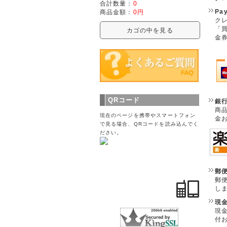
合計数量：
0
Pa
商品金額：
0円
クレ
「
カゴの中を見る
金
QRコード
銀
商
現在のページを携帯やスマートフォン
金
で見る場合、QRコードを読み込んでく
ださい。
郵
郵
し
現
現
付