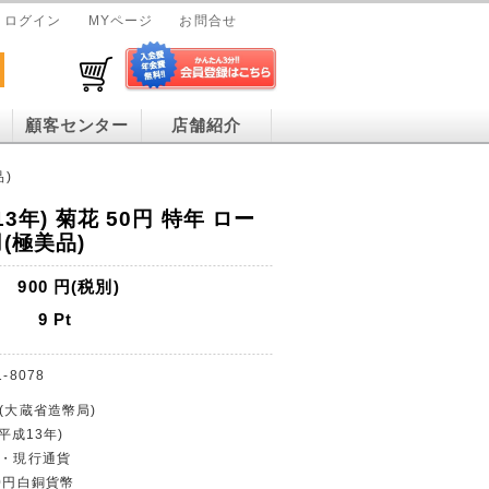
ログイン
MYページ
お問合せ
顧客センター
店舗紹介
品)
13年) 菊花 50円 特年 ロー
(極美品)
900
円(税別)
9
Pt
1-8078
行(大蔵省造幣局)
(平成13年)
止・現行通貨
50円白銅貨幣