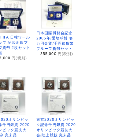
日本国際博覧会記念
2FIFA 日韓ワール
2005年/愛地球博 壱
ップ 記念金銀プ
万円金貨/千円銀貨幣
フ貨幣 2枚セット
プルーフ貨幣セット
品
355,000
円(税別)
5,000
円(税別)
2020オリンピッ
東京2020オリンピッ
念千円銀貨 2020
ク記念千円銀貨 2020
ンピック競技大
オリンピック競技大
水泳 完未品
会/陸上競技 完未品