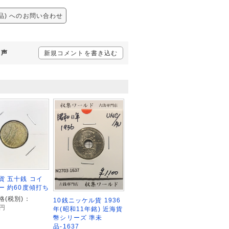
美品) へのお問い合わせ
の声
新規コメントを書き込む
貨 五十銭 コイ
ー 約60度傾打ち
格(税別)：
10銭ニッケル貨 1936
円
年(昭和11年銘) 近海貨
幣シリーズ 準未
品-1637