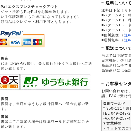
送料につい
yPal エクスプレスチェックアウト
送料は下記より
ジット決済もPayPalをお勧め致します。
■パターンA (一律
買い手保護制度」もご適用になっておりますが、
■パターンB (一
券類商品はクレジット利用不可となります。
■パターンC (一
■パターンD (一
■佐川急便
（
送
■送料無料
（
送
配送につい
当店では下記業
行振込
日本郵便、佐川
品代金はPayPay銀行、楽天銀行とゆうちょ銀行へご送
商品送料は全て
お願い致します。
高額商品には保
お客様セン
お問い合わせは
話、FAXで受け
便振替
収集ワールド
便振替は、当店のゆうちょ銀行口座へご送金お願い致
〒350-1117 
ます。
TEL 049-249-
金書留
FAX 049-257-
金書留にてご決済の場合は収集ワールド店頭宛にご送
▼営業時間
お願い致します。
・ネットでのご