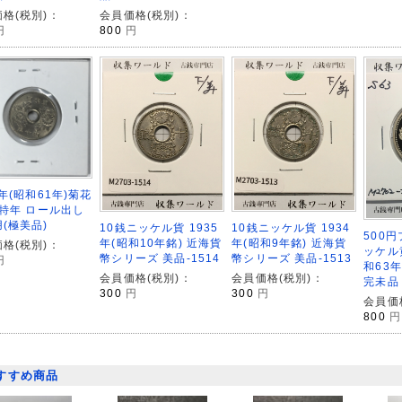
格(税別)：
会員価格(税別)：
円
800
円
6年(昭和61年)菊花
 特年 ロール出し
(極美品)
10銭ニッケル貨 1935
10銭ニッケル貨 1934
500
年(昭和10年銘) 近海貨
年(昭和9年銘) 近海貨
格(税別)：
ッケル黄
幣シリーズ 美品-1514
幣シリーズ 美品-1513
円
和63
会員価格(税別)：
会員価格(税別)：
完未品
300
円
300
円
会員価
800
円
すすめ商品