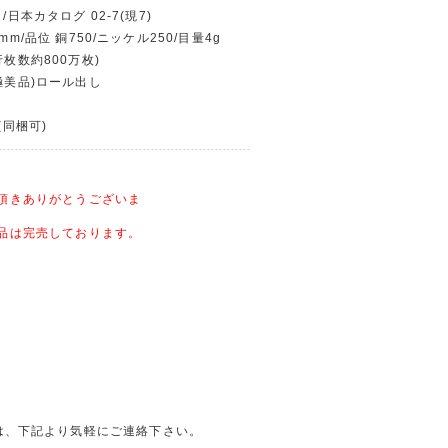
/日本カタログ 02-7(現7)
mm/品位 銅750/ニッケル250/目量4g
行枚数約800万枚)
(極美品)ロール出し
(同梱可)
頂きありがとうございま
品は完売しております。
合せは、下記より気軽にご連絡下さい。