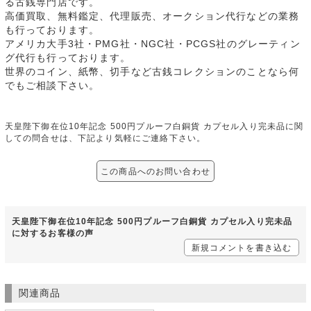
る古銭専門店です。
高価買取、無料鑑定、代理販売、オークション代行などの業務
も行っております。
アメリカ大手3社・PMG社・NGC社・PCGS社のグレーティン
グ代行も行っております。
世界のコイン、紙幣、切手など古銭コレクションのことなら何
でもご相談下さい。
天皇陛下御在位10年記念 500円プルーフ白銅貨 カプセル入り完未品に関
しての問合せは、下記より気軽にご連絡下さい。
この商品へのお問い合わせ
天皇陛下御在位10年記念 500円プルーフ白銅貨 カプセル入り完未品
に対するお客様の声
新規コメントを書き込む
関連商品