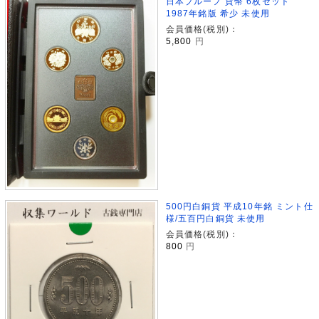
日本プルーフ 貨幣 6枚セット
1987年銘版 希少 未使用
会員価格(税別)：
5,800
円
500円白銅貨 平成10年銘 ミント仕
様/五百円白銅貨 未使用
会員価格(税別)：
800
円