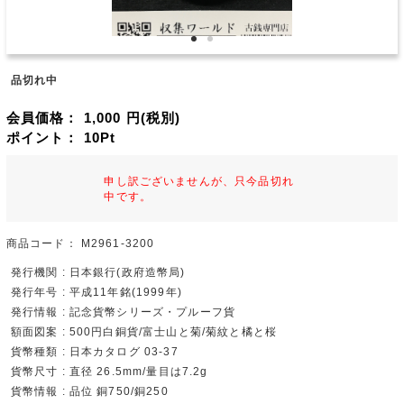
品切れ中
会員価格：
1,000
円(税別)
ポイント：
10
Pt
申し訳ございませんが、只今品切れ
中です。
商品コード：
M2961-3200
発行機関 : 日本銀行(政府造幣局)
発行年号 : 平成11年銘(1999年)
発行情報 : 記念貨幣シリーズ・プルーフ貨
額面図案 : 500円白銅貨/富士山と菊/菊紋と橘と桜
貨幣種類 : 日本カタログ 03-37
貨幣尺寸 : 直径 26.5mm/量目は7.2g
貨幣情報 : 品位 銅750/銅250