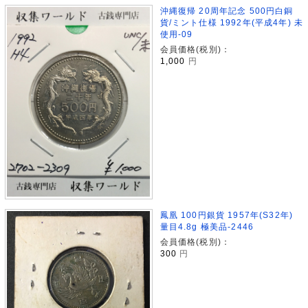
沖縄復帰 20周年記念 500円白銅
貨/ミント仕様 1992年(平成4年) 未
使用-09
会員価格(税別)：
1,000
円
鳳凰 100円銀貨 1957年(S32年)
量目4.8g 極美品-2446
会員価格(税別)：
300
円