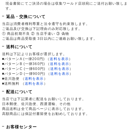
現金書留にてご決済の場合は収集ワールド店頭宛にご送付お願い致しま
す。
返品・交換について
当店は消費者権利尊重と法令遵守を約束致します。
ご返品及び交換は下記理由のみ対応致します。
① 商品初期不良 ② 当店手違い ③ 偽物
ご返品は商品受取後 3日以内にご連絡お願い致します。
送料について
送料は下記よりお客様が選択します。
■パターンA (一律200円)
（
送料を表示
）
■パターンB (一律360円)
（
送料を表示
）
■パターンC (一律600円)
（
送料を表示
）
■パターンD (一律900円)
（
送料を表示
）
■佐川急便
（
送料を表示
）
■送料無料
（
送料を表示
）
配送について
当店では下記業者に配送をお願いしております。
日本郵便、佐川急便、西濃運輸、その他
商品送料は全て商品ページに表示しております。
高額商品には保証付書留便をお勧めしております。
お客様センター