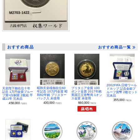
おすすめ商品
おすすめ商品一覧
2002FIFA 日韓ワール
昭和天皇様御在位60
ブリタニア金貨 100
天皇陛下御在位十年
ドカップ 記念金銀プ
年記念 10万円金貨 昭
ポンド金貨 2017年銘
記念 1万円金貨プルー
ルーフ貨幣 2枚セット
和62年銘 ブリスター
英国王立造幣局 1オン
フ貨+白銅貨 2枚組 平
完未品
パック入 未使用
ス金貨 未使用
成11年 完未品
355,000
円(税別)
430,000
660,000
458,000
円(税別)
円(税別)
円(税別)