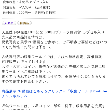
貨幣状態 : 未使用/カプセル入り
関連情報 : 写真実物 (店頭在庫)
送料情報 : 200円〜ご選択可(同梱可)
人気品
特価品
天皇陛下御在位10年記念 500円プルーフ白銅貨 カプセル入り
完未品の商品詳細情報は、
掲載写真と展示PR動画をご参考に、ご不明点ご要望などはいつ
でもお気軽にお問合せ下さい。
古銭専門店の収集ワールドでは、古銭の無料鑑定、高価買取、
代理販売も行っております。
お持ちの古いコイン、紙幣など古銭のご売却相談はお気軽に収
集ワールドへご相談は下さい。
古くても汚れていても買取は可能で、高値が付く場合もありま
すので是非お問合せ下さい。
商品展示PR動画はこちらをクリック→「収集ワールドYoutube
チャンネル」へ
収集ワールドは、世界コイン、紙幣、切手、収集用品を売買す