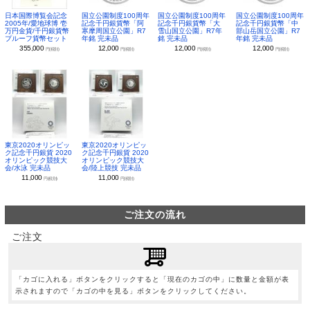
日本国際博覧会記念
国立公園制度100周年
国立公園制度100周年
国立公園制度100周年
2005年/愛地球博 壱
記念千円銀貨幣「阿
記念千円銀貨幣「大
記念千円銀貨幣「中
万円金貨/千円銀貨幣
寒摩周国立公園」R7
雪山国立公園」R7年
部山岳国立公園」R7
プルーフ貨幣セット
年銘 完未品
銘 完未品
年銘 完未品
355,000
12,000
12,000
12,000
円(税別)
円(税別)
円(税別)
円(税別)
東京2020オリンピッ
東京2020オリンピッ
ク記念千円銀貨 2020
ク記念千円銀貨 2020
オリンピック競技大
オリンピック競技大
会/水泳 完未品
会/陸上競技 完未品
11,000
11,000
円(税別)
円(税別)
ご注文の流れ
ご注文
「カゴに入れる」ボタンをクリックすると「現在のカゴの中」に数量と金額が表
示されますので「カゴの中を見る」ボタンをクリックしてください。