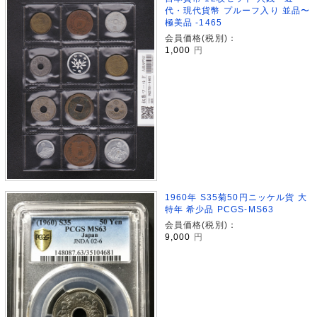
代・現代貨幣 プルーフ入り 並品〜
極美品 -1465
会員価格(税別)：
1,000
円
1960年 S35菊50円ニッケル貨 大
特年 希少品 PCGS-MS63
会員価格(税別)：
9,000
円