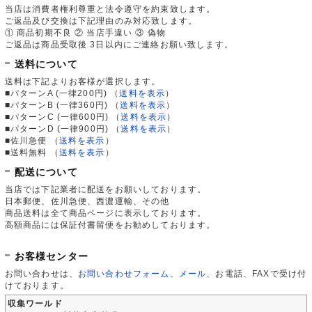
当店は消費者権利尊重と法令遵守を約束致します。
ご返品及び交換は下記理由のみ対応致します。
① 商品初期不良 ② 当店手違い ③ 偽物
ご返品は商品受取後 3日以内にご連絡お願い致します。
送料について
送料は下記よりお客様が選択します。
■パターンA (一律200円)
（
送料を表示
）
■パターンB (一律360円)
（
送料を表示
）
■パターンC (一律600円)
（
送料を表示
）
■パターンD (一律900円)
（
送料を表示
）
■佐川急便
（
送料を表示
）
■送料無料
（
送料を表示
）
配送について
当店では下記業者に配送をお願いしております。
日本郵便、佐川急便、西濃運輸、その他
商品送料は全て商品ページに表示しております。
高額商品には保証付書留便をお勧めしております。
お客様センター
お問い合わせは、
お問い合わせフォーム
、
メール
、お電話、FAXで受け付
けております。
収集ワールド