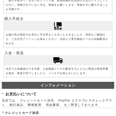
「購入手続きへ」ボタンをクリック後、会員登録がお済みの方はログインしてく
ださい。登録されていない方は、登録をお願いします。登録せずに購入すること
も可能です。
購入手続き
お届け先の指定やお支払い方法等をご入力いただきましたら、内容をご確認の
上、ご注文完了ページへお進みください。当店より受付確認メールが自動配信さ
れます。
入金・発送
当店で入金確認ができ次第、入金確認メールを配信するとともに商品の発送準備
を進め、発送が完了しましたら、メールでお知らせいたします。
インフォメーション
お支払いについて
当店では、 クレジットカード決済、 PayPal エクスプレスチェックアウ
ト、 銀行振込、 郵便振替、 現金書留、 をご用意しております。
クレジットカード決済