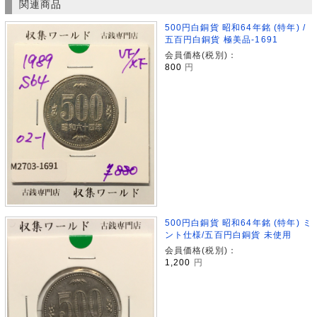
関連商品
500円白銅貨 昭和64年銘 (特年) /
五百円白銅貨 極美品-1691
会員価格(税別)：
800
円
500円白銅貨 昭和64年銘 (特年) ミ
ント仕様/五百円白銅貨 未使用
会員価格(税別)：
1,200
円