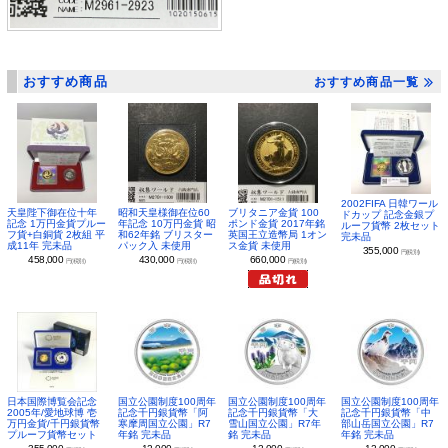
おすすめ商品
おすすめ商品一覧
2002FIFA 日韓ワール
昭和天皇様御在位60
ブリタニア金貨 100
天皇陛下御在位十年
ドカップ 記念金銀プ
年記念 10万円金貨 昭
ポンド金貨 2017年銘
記念 1万円金貨プルー
ルーフ貨幣 2枚セット
和62年銘 ブリスター
英国王立造幣局 1オン
フ貨+白銅貨 2枚組 平
完未品
パック入 未使用
ス金貨 未使用
成11年 完未品
355,000
円(税別)
430,000
660,000
458,000
円(税別)
円(税別)
円(税別)
日本国際博覧会記念
国立公園制度100周年
国立公園制度100周年
国立公園制度100周年
2005年/愛地球博 壱
記念千円銀貨幣「阿
記念千円銀貨幣「大
記念千円銀貨幣「中
万円金貨/千円銀貨幣
寒摩周国立公園」R7
雪山国立公園」R7年
部山岳国立公園」R7
プルーフ貨幣セット
年銘 完未品
銘 完未品
年銘 完未品