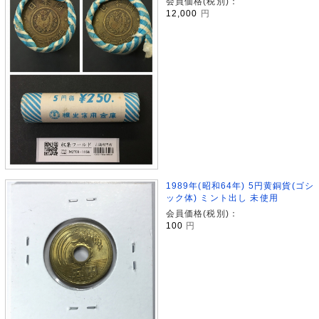
会員価格(税別)：
12,000
円
1989年(昭和64年) 5円黄銅貨(ゴシ
ック体) ミント出し 未使用
会員価格(税別)：
100
円