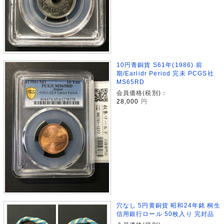
10円青銅貨 S61年(1986) 前
期/Earlidr Period 完未 PCGS社
MS65RD
会員価格(税別)：
28,000
円
穴なし 5円黄銅貨 昭和24年銘 桐生
信用銀行ロール 50枚入り 完封品