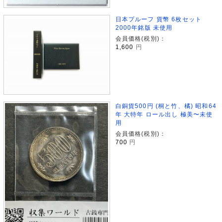
日本プルーフ 貨幣 6枚セット
2000年銘版 未使用
会員価格(税別)：
1,600
円
白銅貨500円 (桐と竹、橘) 昭和64
年 大特年 ロール出し 極美〜未使
用
会員価格(税別)：
700
円