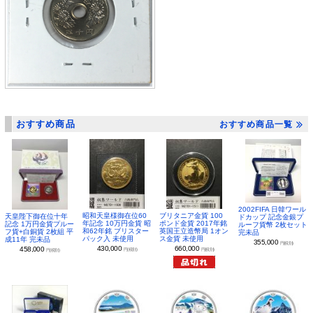
おすすめ商品
おすすめ商品一覧
2002FIFA 日韓ワール
昭和天皇様御在位60
ブリタニア金貨 100
天皇陛下御在位十年
ドカップ 記念金銀プ
年記念 10万円金貨 昭
ポンド金貨 2017年銘
記念 1万円金貨プルー
ルーフ貨幣 2枚セット
和62年銘 ブリスター
英国王立造幣局 1オン
フ貨+白銅貨 2枚組 平
完未品
パック入 未使用
ス金貨 未使用
成11年 完未品
355,000
円(税別)
430,000
660,000
458,000
円(税別)
円(税別)
円(税別)