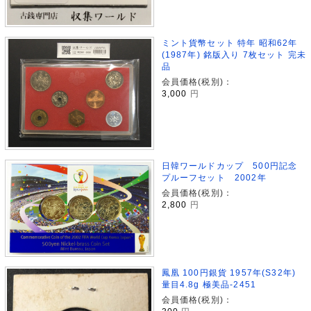
ミント貨幣セット 特年 昭和62年
(1987年) 銘版入り 7枚セット 完未
品
会員価格(税別)：
3,000
円
日韓ワールドカップ 500円記念
プルーフセット 2002年
会員価格(税別)：
2,800
円
鳳凰 100円銀貨 1957年(S32年)
量目4.8g 極美品-2451
会員価格(税別)：