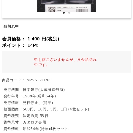
品切れ中
会員価格：
1,400
円(税別)
ポイント：
14
Pt
申し訳ございませんが、只今品切れ
中です。
商品コード：
M2961-2193
発行機関 : 日本銀行(大蔵省造幣局)
発行年号 : 1989年(昭和64年)
発行情報 : 発行停止、(特年)
額面図案 : 500円、10円、5円、1円 (4枚セット)
貨幣種類 : 法定通貨 /現行
貨幣尺寸 : カタログ参照
貨幣情報 : 昭和64年(特年)4枚セット