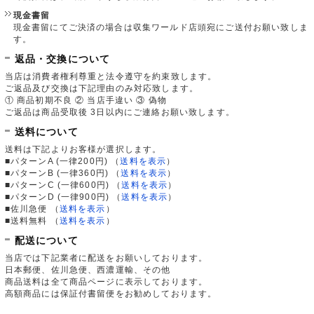
現金書留
現金書留にてご決済の場合は収集ワールド店頭宛にご送付お願い致しま
す。
返品・交換について
当店は消費者権利尊重と法令遵守を約束致します。
ご返品及び交換は下記理由のみ対応致します。
① 商品初期不良 ② 当店手違い ③ 偽物
ご返品は商品受取後 3日以内にご連絡お願い致します。
送料について
送料は下記よりお客様が選択します。
■パターンA (一律200円)
（
送料を表示
）
■パターンB (一律360円)
（
送料を表示
）
■パターンC (一律600円)
（
送料を表示
）
■パターンD (一律900円)
（
送料を表示
）
■佐川急便
（
送料を表示
）
■送料無料
（
送料を表示
）
配送について
当店では下記業者に配送をお願いしております。
日本郵便、佐川急便、西濃運輸、その他
商品送料は全て商品ページに表示しております。
高額商品には保証付書留便をお勧めしております。