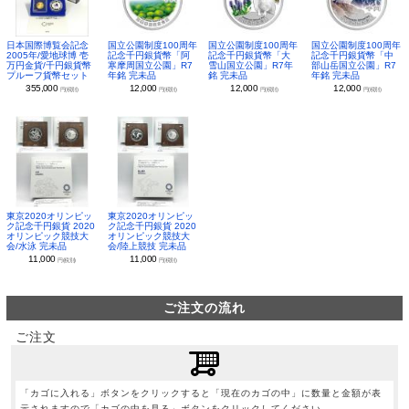
日本国際博覧会記念
国立公園制度100周年
国立公園制度100周年
国立公園制度100周年
2005年/愛地球博 壱
記念千円銀貨幣「阿
記念千円銀貨幣「大
記念千円銀貨幣「中
万円金貨/千円銀貨幣
寒摩周国立公園」R7
雪山国立公園」R7年
部山岳国立公園」R7
プルーフ貨幣セット
年銘 完未品
銘 完未品
年銘 完未品
355,000
12,000
12,000
12,000
円(税別)
円(税別)
円(税別)
円(税別)
東京2020オリンピッ
東京2020オリンピッ
ク記念千円銀貨 2020
ク記念千円銀貨 2020
オリンピック競技大
オリンピック競技大
会/水泳 完未品
会/陸上競技 完未品
11,000
11,000
円(税別)
円(税別)
ご注文の流れ
ご注文
「カゴに入れる」ボタンをクリックすると「現在のカゴの中」に数量と金額が表
示されますので「カゴの中を見る」ボタンをクリックしてください。