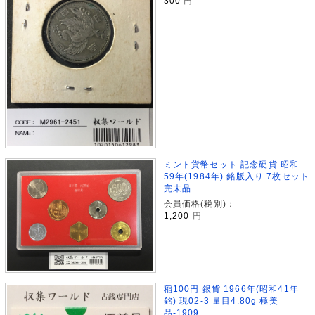
300
円
ミント貨幣セット 記念硬貨 昭和
59年(1984年) 銘版入り 7枚セット
完未品
会員価格(税別)：
1,200
円
稲100円 銀貨 1966年(昭和41年
銘) 現02-3 量目4.80g 極美
品-1909