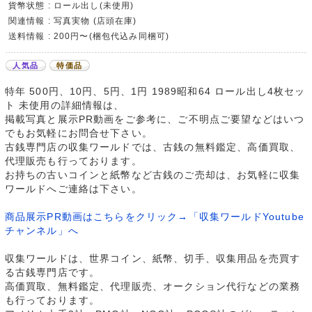
貨幣状態 : ロール出し(未使用)
関連情報 : 写真実物 (店頭在庫)
送料情報 : 200円〜(梱包代込み同梱可)
人気品
特価品
特年 500円、10円、5円、1円 1989昭和64 ロール出し4枚セッ
ト 未使用の詳細情報は、
掲載写真と展示PR動画をご参考に、ご不明点ご要望などはいつ
でもお気軽にお問合せ下さい。
古銭専門店の収集ワールドでは、古銭の無料鑑定、高価買取、
代理販売も行っております。
お持ちの古いコインと紙幣など古銭のご売却は、お気軽に収集
ワールドへご連絡は下さい。
商品展示PR動画はこちらをクリック→「収集ワールドYoutube
チャンネル」へ
収集ワールドは、世界コイン、紙幣、切手、収集用品を売買す
る古銭専門店です。
高価買取、無料鑑定、代理販売、オークション代行などの業務
も行っております。