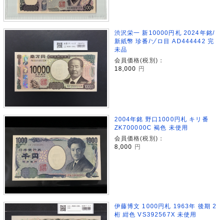
渋沢栄一 新10000円札 2024年銘/
新紙幣 珍番/ゾロ目 AD444442 完
未品
会員価格(税別)：
18,000
円
2004年銘 野口1000円札 キリ番
ZK700000C 褐色 未使用
会員価格(税別)：
8,000
円
伊藤博文 1000円札 1963年 後期 2
桁 紺色 VS392567X 未使用