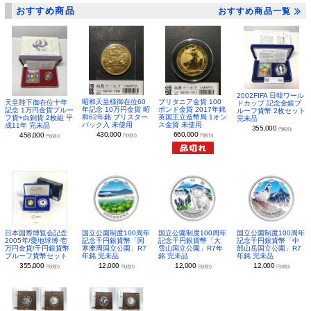
おすすめ商品
おすすめ商品一覧
2002FIFA 日韓ワール
昭和天皇様御在位60
ブリタニア金貨 100
天皇陛下御在位十年
ドカップ 記念金銀プ
年記念 10万円金貨 昭
ポンド金貨 2017年銘
記念 1万円金貨プルー
ルーフ貨幣 2枚セット
和62年銘 ブリスター
英国王立造幣局 1オン
フ貨+白銅貨 2枚組 平
完未品
パック入 未使用
ス金貨 未使用
成11年 完未品
355,000
円(税別)
430,000
660,000
458,000
円(税別)
円(税別)
円(税別)
日本国際博覧会記念
国立公園制度100周年
国立公園制度100周年
国立公園制度100周年
2005年/愛地球博 壱
記念千円銀貨幣「阿
記念千円銀貨幣「大
記念千円銀貨幣「中
万円金貨/千円銀貨幣
寒摩周国立公園」R7
雪山国立公園」R7年
部山岳国立公園」R7
プルーフ貨幣セット
年銘 完未品
銘 完未品
年銘 完未品
355,000
12,000
12,000
12,000
円(税別)
円(税別)
円(税別)
円(税別)