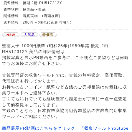
貨幣情報 : 後期 2桁 RH517312Y
貨幣状態 : 極美品〜美品
関連情報 : 写真実物 (店頭在庫)
送料情報 : 200円〜(梱包代込み同梱可)
NEW
人気品
特価品
聖徳太子 1000円紙幣 (昭和25年)1950年銘 後期 2桁
RH517312Y 美品の詳細情報は、
掲載写真と展示PR動画をご参考に、ご不明点ご要望などは何時
でもお気軽にお問合せ下さい。
古銭専門店の収集ワールドでは、古銭の無料鑑定、高価買取、
代理販売も行っております。
お持ちの古いコイン、紙幣など古銭のご売却相談はお気軽に収
集ワールドへご連絡下さい。
古くても汚れていても経験豊富な鑑定士が丁寧に一点一点査定
して価格提示しております。
古銭のことなら、日本貨幣商協同組合加盟店の古銭専門店収集
ワールドへご相談ください。
商品展示PR動画はこちらをクリック→「収集ワールドYoutube