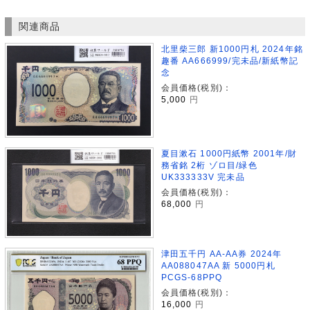
関連商品
北里柴三郎 新1000円札 2024年銘
趣番 AA666999/完未品/新紙幣記
念
会員価格(税別)：
5,000
円
夏目漱石 1000円紙幣 2001年/財
務省銘 2桁 ゾロ目/緑色
UK333333V 完未品
会員価格(税別)：
68,000
円
津田五千円 AA-AA券 2024年
AA088047AA 新 5000円札
PCGS-68PPQ
会員価格(税別)：
16,000
円