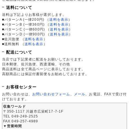
送料について
送料は下記よりお客様が選択します。
■パターンA (一律200円)
（
送料を表示
）
■パターンB (一律360円)
（
送料を表示
）
■パターンC (一律600円)
（
送料を表示
）
■パターンD (一律900円)
（
送料を表示
）
■佐川急便
（
送料を表示
）
■送料無料
（
送料を表示
）
配送について
当店では下記業者に配送をお願いしております。
日本郵便、佐川急便、西濃運輸、その他
商品送料は全て商品ページに表示しております。
高額商品には保証付書留便をお勧めしております。
お客様センター
お問い合わせは、
お問い合わせフォーム
、
メール
、お電話、FAXで受け付
けております。
収集ワールド
〒350-1117 川越市広栄町17-7-1F
TEL 049-249-2525
FAX 049-257-4989
▼営業時間