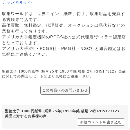
チャンネル」へ
収集ワールドは、世界コイン、紙幣、切手、収集用品を売買す
る古銭専門店です。
高価買取、無料鑑定、代理販売、オークション出品代行などの
業務も行っております。
アメリカ大手鑑定機関のPCGS社の公式代理店/ディラー認定店
となっております。
アメリカ大手3社・PCGS社・PMG社・NGC社と組合鑑定はお
気軽にご連絡ください。
聖徳太子 1000円紙幣 (昭和25年)1950年銘 後期 2桁 RH517312Y 美品
に関しての問合せは、下記より気軽にご連絡下さい。
この商品へのお問い合わせ
聖徳太子 1000円紙幣 (昭和25年)1950年銘 後期 2桁 RH517312Y
美品に対するお客様の声
新規コメントを書き込む