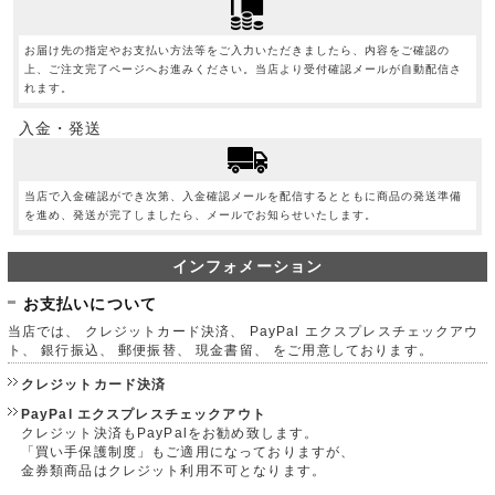
お届け先の指定やお支払い方法等をご入力いただきましたら、内容をご確認の
上、ご注文完了ページへお進みください。当店より受付確認メールが自動配信さ
れます。
入金・発送
当店で入金確認ができ次第、入金確認メールを配信するとともに商品の発送準備
を進め、発送が完了しましたら、メールでお知らせいたします。
インフォメーション
お支払いについて
当店では、 クレジットカード決済、 PayPal エクスプレスチェックアウ
ト、 銀行振込、 郵便振替、 現金書留、 をご用意しております。
クレジットカード決済
PayPal エクスプレスチェックアウト
クレジット決済もPayPalをお勧め致します。
「買い手保護制度」もご適用になっておりますが、
金券類商品はクレジット利用不可となります。