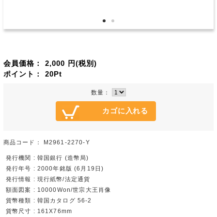
会員価格：
2,000
円(税別)
ポイント：
20
Pt
数量：
商品コード：
M2961-2270-Y
発行機関 : 韓国銀行 (造幣局)
発行年号 : 2000年銘版 (6月19日)
発行情報 : 現行紙幣/法定通貨
額面図案 : 10000Won/世宗大王肖像
貨幣種類 : 韓国カタログ 56-2
貨幣尺寸 : 161X76mm