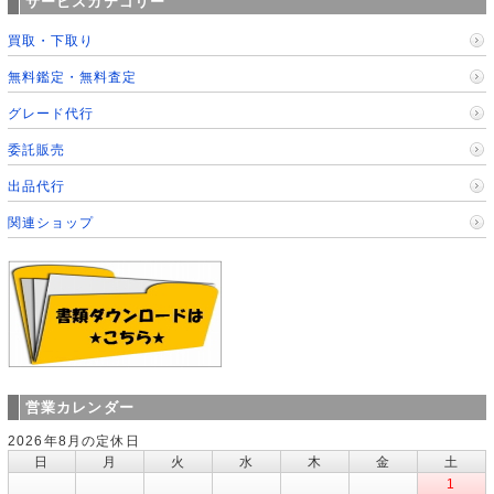
サービスカテゴリー
買取・下取り
無料鑑定・無料査定
グレード代行
委託販売
出品代行
関連ショップ
営業カレンダー
2026年8月の定休日
日
月
火
水
木
金
土
1