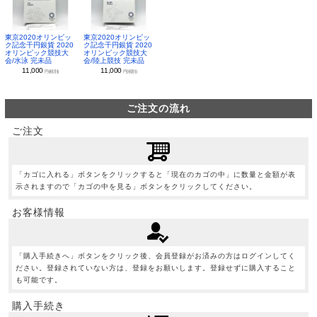
東京2020オリンピッ
東京2020オリンピッ
ク記念千円銀貨 2020
ク記念千円銀貨 2020
オリンピック競技大
オリンピック競技大
会/水泳 完未品
会/陸上競技 完未品
11,000
11,000
円(税別)
円(税別)
ご注文の流れ
ご注文
「カゴに入れる」ボタンをクリックすると「現在のカゴの中」に数量と金額が表
示されますので「カゴの中を見る」ボタンをクリックしてください。
お客様情報
「購入手続きへ」ボタンをクリック後、会員登録がお済みの方はログインしてく
ださい。登録されていない方は、登録をお願いします。登録せずに購入すること
も可能です。
購入手続き