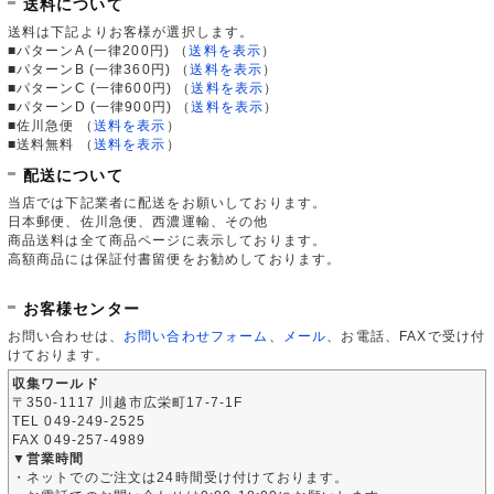
送料について
送料は下記よりお客様が選択します。
■パターンA (一律200円)
（
送料を表示
）
■パターンB (一律360円)
（
送料を表示
）
■パターンC (一律600円)
（
送料を表示
）
■パターンD (一律900円)
（
送料を表示
）
■佐川急便
（
送料を表示
）
■送料無料
（
送料を表示
）
配送について
当店では下記業者に配送をお願いしております。
日本郵便、佐川急便、西濃運輸、その他
商品送料は全て商品ページに表示しております。
高額商品には保証付書留便をお勧めしております。
お客様センター
お問い合わせは、
お問い合わせフォーム
、
メール
、お電話、FAXで受け付
けております。
収集ワールド
〒350-1117 川越市広栄町17-7-1F
TEL 049-249-2525
FAX 049-257-4989
▼営業時間
・ネットでのご注文は24時間受け付けております。