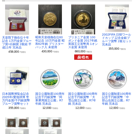
2002FIFA 日韓ワール
昭和天皇様御在位60
ブリタニア金貨 100
天皇陛下御在位十年
ドカップ 記念金銀プ
年記念 10万円金貨 昭
ポンド金貨 2017年銘
記念 1万円金貨プルー
ルーフ貨幣 2枚セット
和62年銘 ブリスター
英国王立造幣局 1オン
フ貨+白銅貨 2枚組 平
完未品
パック入 未使用
ス金貨 未使用
成11年 完未品
355,000
円(税別)
430,000
660,000
458,000
円(税別)
円(税別)
円(税別)
日本国際博覧会記念
国立公園制度100周年
国立公園制度100周年
国立公園制度100周年
2005年/愛地球博 壱
記念千円銀貨幣「阿
記念千円銀貨幣「大
記念千円銀貨幣「中
万円金貨/千円銀貨幣
寒摩周国立公園」R7
雪山国立公園」R7年
部山岳国立公園」R7
プルーフ貨幣セット
年銘 完未品
銘 完未品
年銘 完未品
355,000
12,000
12,000
12,000
円(税別)
円(税別)
円(税別)
円(税別)