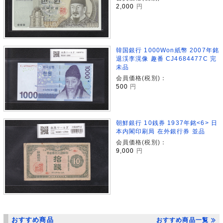
2,000
円
韓国銀行 1000Won紙幣 2007年銘
退渓李滉像 趣番 CJ4684477C 完
未品
会員価格(税別)：
500
円
朝鮮銀行 10銭券 1937年銘<6> 日
本内閣印刷局 在外銀行券 並品
会員価格(税別)：
9,000
円
おすすめ商品
おすすめ商品一覧