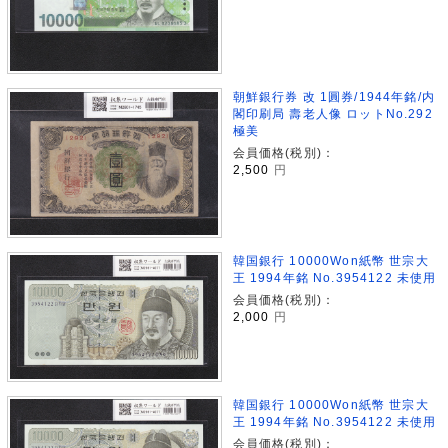
朝鮮銀行券 改 1圓券/1944年銘/内
閣印刷局 壽老人像 ロットNo.292
極美
会員価格(税別)：
2,500
円
韓国銀行 10000Won紙幣 世宗大
王 1994年銘 No.3954122 未使用
会員価格(税別)：
2,000
円
韓国銀行 10000Won紙幣 世宗大
王 1994年銘 No.3954122 未使用
会員価格(税別)：