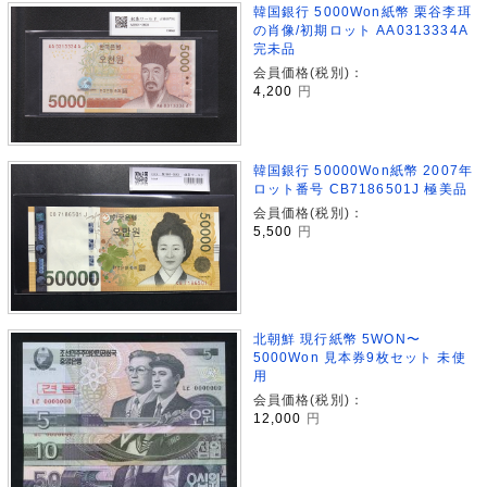
韓国銀行 5000Won紙幣 栗谷李珥
の肖像/初期ロット AA0313334A
完未品
会員価格(税別)：
4,200
円
韓国銀行 50000Won紙幣 2007年
ロット番号 CB7186501J 極美品
会員価格(税別)：
5,500
円
北朝鮮 現行紙幣 5WON〜
5000Won 見本券9枚セット 未使
用
会員価格(税別)：
12,000
円