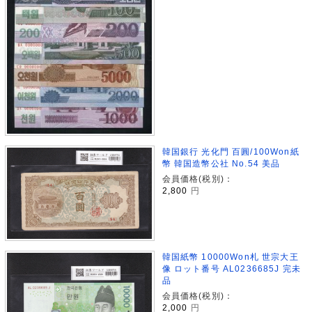
韓国銀行 光化門 百圓/100Won紙
幣 韓国造幣公社 No.54 美品
会員価格(税別)：
2,800
円
韓国紙幣 10000Won札 世宗大王
像 ロット番号 AL0236685J 完未
品
会員価格(税別)：
2,000
円