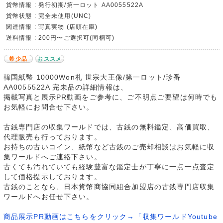
貨幣情報 : 発行初期/第一ロット AA0055522A
貨幣状態 : 完全未使用(UNC)
関連情報 : 写真実物 (店頭在庫)
送料情報 : 200円〜ご選択可(同梱可)
希少品
おススメ
韓国紙幣 10000Won札 世宗大王像/第一ロット/珍番
AA0055522A 完未品の詳細情報は、
掲載写真と展示PR動画をご参考に、ご不明点ご要望は何時でも
お気軽にお問合せ下さい。
古銭専門店の収集ワールドでは、古銭の無料鑑定、高価買取、
代理販売も行っております。
お持ちの古いコイン、紙幣など古銭のご売却相談はお気軽に収
集ワールドへご連絡下さい。
古くても汚れていても経験豊富な鑑定士が丁寧に一点一点査定
して価格提示しております。
古銭のことなら、日本貨幣商協同組合加盟店の古銭専門店収集
ワールドへお任せ下さい。
商品展示PR動画はこちらをクリック→「収集ワールドYoutube