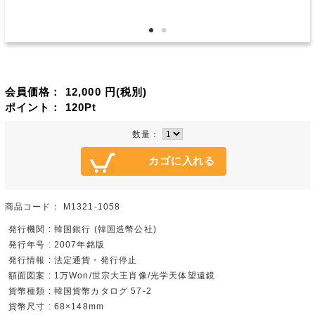
会員価格：
12,000
円(税別)
ポイント：
120
Pt
数量：
商品コード：
M1321-1058
発行機関 : 韓国銀行 (韓国造幣公社)
発行年号 : 2007年銘版
発行情報 : 法定通貨・発行停止
額面図案 : 1万Won/世宗大王肖像/光学天体望遠鏡
貨幣種類 : 韓国貨幣カタログ 57-2
貨幣尺寸 : 68×148mm