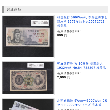
関連商品
韓国銀行 500Won札 李舜臣将軍と
顕忠祠 1973年銘 No.20572713
極美品
会員価格(税別)：
800
円
朝鮮銀行券 改 10圓券 長壽老人
1932年銘 No.84-738307 極美品
会員価格(税別)：
2,000
円
北朝鮮紙幣 5Won〜5000Won 9枚
セット2002年シリーズ 見本券