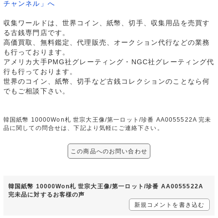
チャンネル」へ
収集ワールドは、世界コイン、紙幣、切手、収集用品を売買す
る古銭専門店です。
高価買取、無料鑑定、代理販売、オークション代行などの業務
も行っております。
アメリカ大手PMG社グレーティング・NGC社グレーティング代
行も行っております。
世界のコイン、紙幣、切手など古銭コレクションのことなら何
でもご相談下さい。
韓国紙幣 10000Won札 世宗大王像/第一ロット/珍番 AA0055522A 完未
品に関しての問合せは、下記より気軽にご連絡下さい。
この商品へのお問い合わせ
韓国紙幣 10000Won札 世宗大王像/第一ロット/珍番 AA0055522A
完未品に対するお客様の声
新規コメントを書き込む