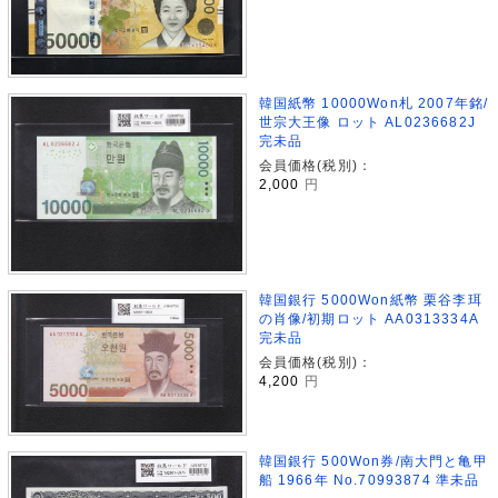
韓国紙幣 10000Won札 2007年銘/
世宗大王像 ロット AL0236682J
完未品
会員価格(税別)：
2,000
円
韓国銀行 5000Won紙幣 栗谷李珥
の肖像/初期ロット AA0313334A
完未品
会員価格(税別)：
4,200
円
韓国銀行 500Won券/南大門と亀甲
船 1966年 No.70993874 準未品