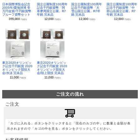
日本国際博覧会記念
国立公園制度100周年
国立公園制度100周年
国立公園制度100周年
2005年/愛地球博 壱
記念千円銀貨幣「阿
記念千円銀貨幣「大
記念千円銀貨幣「中
万円金貨/千円銀貨幣
寒摩周国立公園」R7
雪山国立公園」R7年
部山岳国立公園」R7
プルーフ貨幣セット
年銘 完未品
銘 完未品
年銘 完未品
355,000
12,000
12,000
12,000
円(税別)
円(税別)
円(税別)
円(税別)
東京2020オリンピッ
東京2020オリンピッ
ク記念千円銀貨 2020
ク記念千円銀貨 2020
オリンピック競技大
オリンピック競技大
会/水泳 完未品
会/陸上競技 完未品
11,000
11,000
円(税別)
円(税別)
ご注文の流れ
ご注文
「カゴに入れる」ボタンをクリックすると「現在のカゴの中」に数量と金額が表
示されますので「カゴの中を見る」ボタンをクリックしてください。