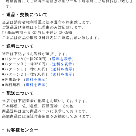
現金書留にてご決済の場合は収集ワールド店頭宛にご送付お願い致しま
す。
返品・交換について
当店は消費者権利尊重と法令遵守を約束致します。
ご返品及び交換は下記理由のみ対応致します。
① 商品初期不良 ② 当店手違い ③ 偽物
ご返品は商品受取後 3日以内にご連絡お願い致します。
送料について
送料は下記よりお客様が選択します。
■パターンA (一律200円)
（
送料を表示
）
■パターンB (一律360円)
（
送料を表示
）
■パターンC (一律600円)
（
送料を表示
）
■パターンD (一律900円)
（
送料を表示
）
■佐川急便
（
送料を表示
）
■送料無料
（
送料を表示
）
配送について
当店では下記業者に配送をお願いしております。
日本郵便、佐川急便、西濃運輸、その他
商品送料は全て商品ページに表示しております。
高額商品には保証付書留便をお勧めしております。
お客様センター