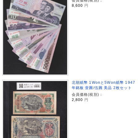
会員価格(税別)：
8,600
円
北朝紙幣 1Wonと5Won紙幣 1947
年銘板 壹圓/伍圓 美品 2枚セット
会員価格(税別)：
2,800
円