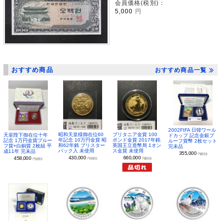
会員価格(税別)：
5,000
円
おすすめ商品
おすすめ商品一覧
2002FIFA 日韓ワール
昭和天皇様御在位60
ブリタニア金貨 100
天皇陛下御在位十年
ドカップ 記念金銀プ
年記念 10万円金貨 昭
ポンド金貨 2017年銘
記念 1万円金貨プルー
ルーフ貨幣 2枚セット
和62年銘 ブリスター
英国王立造幣局 1オン
フ貨+白銅貨 2枚組 平
完未品
パック入 未使用
ス金貨 未使用
成11年 完未品
355,000
円(税別)
430,000
660,000
458,000
円(税別)
円(税別)
円(税別)