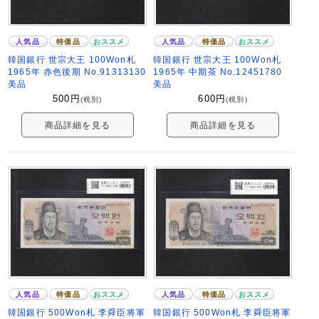
人気品
特価品
おススメ
人気品
特価品
おススメ
韓国銀行 世宗大王 100Won札
韓国銀行 世宗大王 100Won札
1965年 赤色後期 No.91313130
1965年 中期茶 No.12451780
美品
美品
500
円
600
円
(税別)
(税別)
商品詳細を見る
商品詳細を見る
人気品
特価品
おススメ
人気品
特価品
おススメ
韓国銀行 500Won札 李舜臣将軍
韓国銀行 500Won札 李舜臣将軍