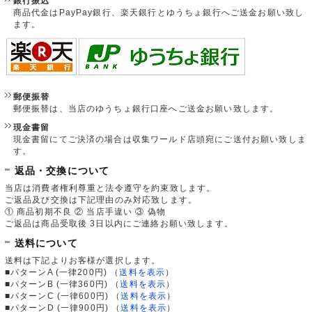
銀行振込
商品代金はPayPay銀行、楽天銀行とゆうちょ銀行へご送金お願い致し
ます。
郵便振替
郵便振替は、当店のゆうちょ銀行口座へご送金お願い致します。
現金書留
現金書留にてご決済の場合は収集ワールド店頭宛にご送付お願い致しま
す。
返品・交換について
当店は消費者権利尊重と法令遵守を約束致します。
ご返品及び交換は下記理由のみ対応致します。
① 商品初期不良 ② 当店手違い ③ 偽物
ご返品は商品受取後 3日以内にご連絡お願い致します。
送料について
送料は下記よりお客様が選択します。
■パターンA (一律200円)
（
送料を表示
）
■パターンB (一律360円)
（
送料を表示
）
■パターンC (一律600円)
（
送料を表示
）
■パターンD (一律900円)
（
送料を表示
）