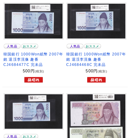
人気品
おススメ
人気品
おススメ
韓国銀行 1000Won紙幣 2007年
韓国銀行 1000Won紙幣 2007年
銘 退渓李滉像 趣番
銘 退渓李滉像 趣番
CJ4684477C 完未品
CJ4684468C 完未品
500
円
500
円
(税別)
(税別)
人気品
おススメ