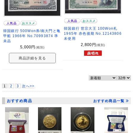
人気品
おススメ
人気品
おススメ
韓国銀行 世宗大王 100Won札
韓国銀行 500Won券/南大門と亀
1965年 赤色後期 No.12143806
甲船 1966年 No.70993874 準
未使用
未品
2,800
円
(税別)
5,000
円
(税別)
商品詳細を見る
1
2
3
次へ>>
おすすめ商品
おすすめ商品一覧