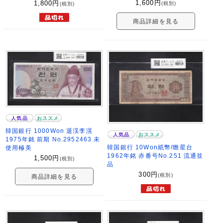
1,600
円
1,800
円
(税別)
(税別)
商品詳細を見る
人気品
おススメ
韓国銀行 1000Won 退渓李滉
人気品
おススメ
1975年銘 前期 No.2952463 未
韓国銀行 10Won紙幣/瞻星台
使用極美
1962年銘 赤番号No.251 流通並
1,500
円
(税別)
品
300
円
(税別)
商品詳細を見る