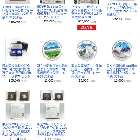
2002FIFA 日韓ワール
昭和天皇様御在位60
ブリタニア金貨 100
天皇陛下御在位十年
ドカップ 記念金銀プ
年記念 10万円金貨 昭
ポンド金貨 2017年銘
記念 1万円金貨プルー
ルーフ貨幣 2枚セット
和62年銘 ブリスター
英国王立造幣局 1オン
フ貨+白銅貨 2枚組 平
完未品
パック入 未使用
ス金貨 未使用
成11年 完未品
355,000
円(税別)
430,000
660,000
458,000
円(税別)
円(税別)
円(税別)
日本国際博覧会記念
国立公園制度100周年
国立公園制度100周年
国立公園制度100周年
2005年/愛地球博 壱
記念千円銀貨幣「阿
記念千円銀貨幣「大
記念千円銀貨幣「中
万円金貨/千円銀貨幣
寒摩周国立公園」R7
雪山国立公園」R7年
部山岳国立公園」R7
プルーフ貨幣セット
年銘 完未品
銘 完未品
年銘 完未品
355,000
12,000
12,000
12,000
円(税別)
円(税別)
円(税別)
円(税別)
東京2020オリンピッ
東京2020オリンピッ
ク記念千円銀貨 2020
ク記念千円銀貨 2020
オリンピック競技大
オリンピック競技大
会/水泳 完未品
会/陸上競技 完未品
11,000
11,000
円(税別)
円(税別)