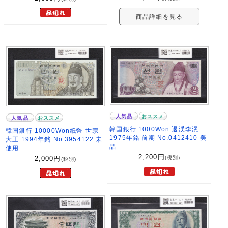
商品詳細を見る
人気品
おススメ
人気品
おススメ
韓国銀行 1000Won 退渓李滉
韓国銀行 10000Won紙幣 世宗
1975年銘 前期 No.0412410 美
大王 1994年銘 No.3954122 未
品
使用
2,200
円
(税別)
2,000
円
(税別)