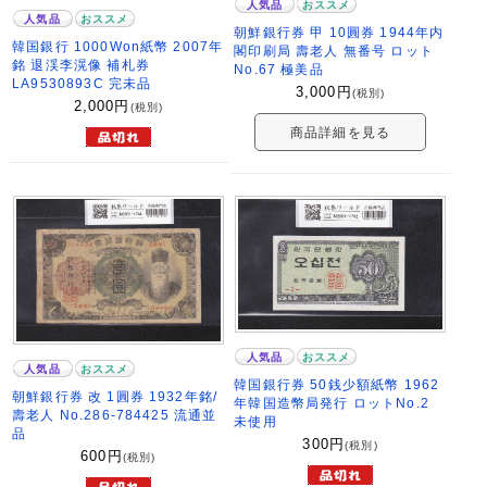
人気品
おススメ
人気品
おススメ
朝鮮銀行券 甲 10圓券 1944年内
韓国銀行 1000Won紙幣 2007年
閣印刷局 壽老人 無番号 ロット
銘 退渓李滉像 補札券
No.67 極美品
LA9530893C 完未品
3,000
円
(税別)
2,000
円
(税別)
商品詳細を見る
人気品
おススメ
人気品
おススメ
韓国銀行券 50銭少額紙幣 1962
朝鮮銀行券 改 1圓券 1932年銘/
年韓国造幣局発行 ロットNo.2
壽老人 No.286-784425 流通並
未使用
品
300
円
(税別)
600
円
(税別)