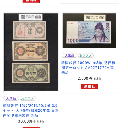
人気品
おススメ
韓国銀行 1000Won紙幣 発行初
期第一ロット AA0271770A 完
未品
2,800
円
(税別)
人気品
おススメ
朝鮮銀行 10銭/20銭/50銭券 3枚
セット 大正8年/昭和20年銘 日本
内閣印刷局製造 美品
38,000
円
(税別)