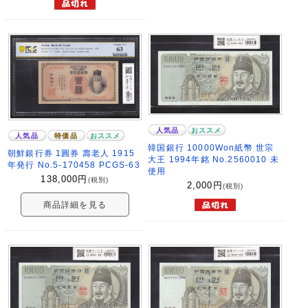
人気品
おススメ
人気品
特価品
おススメ
韓国銀行 10000Won紙幣 世宗
朝鮮銀行券 1圓券 壽老人 1915
大王 1994年銘 No.2560010 未
年発行 No.5-170458 PCGS-63
使用
138,000
円
(税別)
2,000
円
(税別)
商品詳細を見る