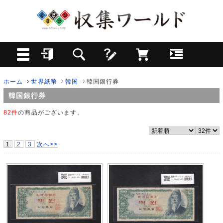
ホーム
世界紙幣
韓国
韓国銀行券
韓国銀行券
82件
の商品がございます。
1
2
3
次へ>>