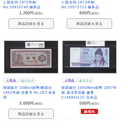
と顕忠祠 1973年銘
と顕忠祠 1973年銘
No.20910740 極美品
No.20572713 極美品
1,200
円
800
円
(税別)
(税別)
商品詳細を見る
商品詳細を見る
人気品
おススメ
人気品
おススメ
韓国銀行 10Won紙幣/瞻星台
韓国銀行 1000Won紙幣 2007年
1962年銘 赤番号 No.283 未使
銘 退渓李滉像 趣番
用
CJ4684111C 完未品
3,000
円
500
円
(税別)
(税別)
商品詳細を見る