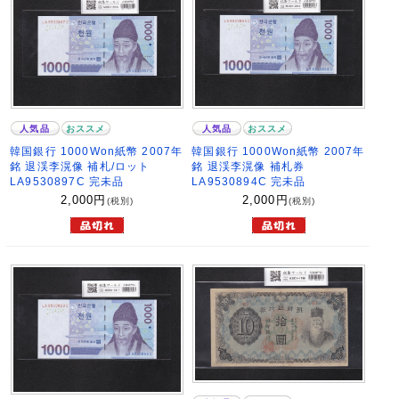
人気品
おススメ
人気品
おススメ
韓国銀行 1000Won紙幣 2007年
韓国銀行 1000Won紙幣 2007年
銘 退渓李滉像 補札/ロット
銘 退渓李滉像 補札券
LA9530897C 完未品
LA9530894C 完未品
2,000
円
2,000
円
(税別)
(税別)