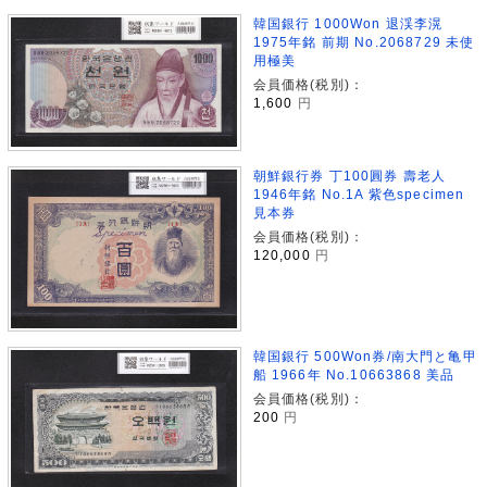
韓国銀行 1000Won 退渓李滉
1975年銘 前期 No.2068729 未使
用極美
会員価格(税別)：
1,600
円
朝鮮銀行券 丁100圓券 壽老人
1946年銘 No.1A 紫色specimen
見本券
会員価格(税別)：
120,000
円
韓国銀行 500Won券/南大門と亀甲
船 1966年 No.10663868 美品
会員価格(税別)：
200
円