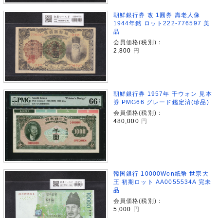
朝鮮銀行券 改 1圓券 壽老人像
1944年銘 ロット222-776597 美
品
会員価格(税別)：
2,800
円
朝鮮銀行券 1957年 千ウォン 見本
券 PMG66 グレード鑑定済(珍品)
会員価格(税別)：
480,000
円
韓国銀行 10000Won紙幣 世宗大
王 初期ロット AA0055534A 完未
品
会員価格(税別)：
5,000
円