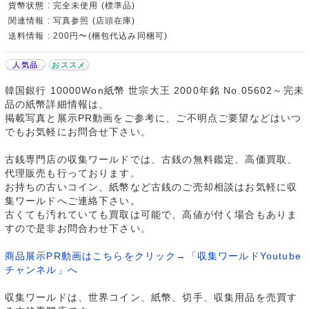
貨幣状態 : 完全未使用 (標準品)
関連情報 : 写真参照 (店頭在庫)
送料情報 : 200円〜(梱包代込み同梱可)
人気品
おススメ
韓国銀行 10000Won紙幣 世宗大王 2000年銘 No.05602～完未
品の紙幣詳細情報は、
掲載写真と展示PR動画をご参考に、ご不明点ご要望などはいつ
でもお気軽にお問合せ下さい。
古銭専門店の収集ワールドでは、古銭の無料鑑定、高価買取、
代理販売も行っております。
お持ちの古いコイン、紙幣など古銭のご売却相談はお気軽に収
集ワールドへご連絡下さい。
古くても汚れていても買取は可能で、高値が付く場合もありま
すので是非お問合わせ下さい。
商品展示PR動画はこちらをクリック→「収集ワールドYoutube
チャンネル」へ
収集ワールドは、世界コイン、紙幣、切手、収集用品を売買す