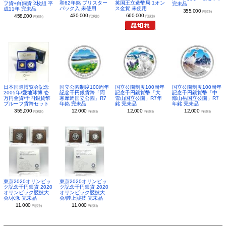
和62年銘 ブリスター
英国王立造幣局 1オン
フ貨+白銅貨 2枚組 平
完未品
パック入 未使用
ス金貨 未使用
成11年 完未品
355,000
円(税別)
430,000
660,000
458,000
円(税別)
円(税別)
円(税別)
日本国際博覧会記念
国立公園制度100周年
国立公園制度100周年
国立公園制度100周年
2005年/愛地球博 壱
記念千円銀貨幣「阿
記念千円銀貨幣「大
記念千円銀貨幣「中
万円金貨/千円銀貨幣
寒摩周国立公園」R7
雪山国立公園」R7年
部山岳国立公園」R7
プルーフ貨幣セット
年銘 完未品
銘 完未品
年銘 完未品
355,000
12,000
12,000
12,000
円(税別)
円(税別)
円(税別)
円(税別)
東京2020オリンピッ
東京2020オリンピッ
ク記念千円銀貨 2020
ク記念千円銀貨 2020
オリンピック競技大
オリンピック競技大
会/水泳 完未品
会/陸上競技 完未品
11,000
11,000
円(税別)
円(税別)