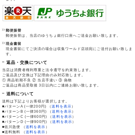
郵便振替
郵便振替は、当店のゆうちょ銀行口座へご送金お願い致します。
現金書留
現金書留にてご決済の場合は収集ワールド店頭宛にご送付お願い致しま
す。
返品・交換について
当店は消費者権利尊重と法令遵守を約束致します。
ご返品及び交換は下記理由のみ対応致します。
① 商品初期不良 ② 当店手違い ③ 偽物
ご返品は商品受取後 3日以内にご連絡お願い致します。
送料について
送料は下記よりお客様が選択します。
■パターンA (一律200円)
（
送料を表示
）
■パターンB (一律360円)
（
送料を表示
）
■パターンC (一律600円)
（
送料を表示
）
■パターンD (一律900円)
（
送料を表示
）
■佐川急便
（
送料を表示
）
■送料無料
（
送料を表示
）