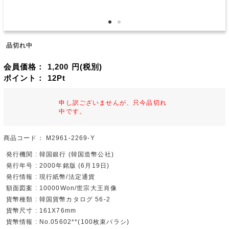
品切れ中
会員価格：
1,200
円(税別)
ポイント：
12
Pt
申し訳ございませんが、只今品切れ
中です。
商品コード：
M2961-2269-Y
発行機関 : 韓国銀行 (韓国造幣公社)
発行年号 : 2000年銘版 (6月19日)
発行情報 : 現行紙幣/法定通貨
額面図案 : 10000Won/世宗大王肖像
貨幣種類 : 韓国貨幣カタログ 56-2
貨幣尺寸 : 161X76mm
貨幣情報 : No.05602**(100枚束バラシ)