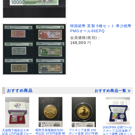
韓国紙幣 英製 6種セット 希少紙幣
PMGオール66EPQ
会員価格(税別)：
168,000
円
おすすめ商品
おすすめ商品一覧
2002FIFA 日韓ワール
昭和天皇様御在位60
ブリタニア金貨 100
天皇陛下御在位十年
ドカップ 記念金銀プ
年記念 10万円金貨 昭
ポンド金貨 2017年銘
記念 1万円金貨プルー
ルーフ貨幣 2枚セット