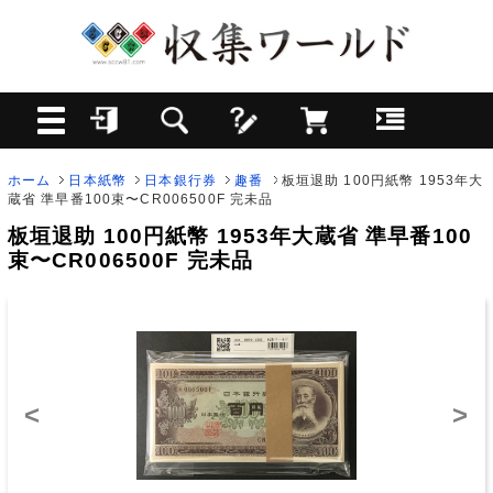
ホーム
日本紙幣
日本銀行券
趣番
板垣退助 100円紙幣 1953年大
蔵省 準早番100束〜CR006500F 完未品
板垣退助 100円紙幣 1953年大蔵省 準早番100
束〜CR006500F 完未品
<
>