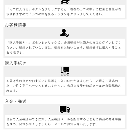
「カゴに入れる」ボタンをクリックすると「現在のカゴの中」に数量と金額が表
示されますので「カゴの中を見る」ボタンをクリックしてください。
お客様情報
「購入手続きへ」ボタンをクリック後、会員登録がお済みの方はログインしてく
ださい。登録されていない方は、登録をお願いします。登録せずに購入すること
も可能です。
購入手続き
お届け先の指定やお支払い方法等をご入力いただきましたら、内容をご確認の
上、ご注文完了ページへお進みください。当店より受付確認メールが自動配信さ
れます。
入金・発送
当店で入金確認ができ次第、入金確認メールを配信するとともに商品の発送準備
を進め、発送が完了しましたら、メールでお知らせいたします。