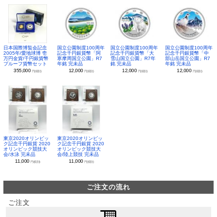
日本国際博覧会記念
国立公園制度100周年
国立公園制度100周年
国立公園制度100周年
2005年/愛地球博 壱
記念千円銀貨幣「阿
記念千円銀貨幣「大
記念千円銀貨幣「中
万円金貨/千円銀貨幣
寒摩周国立公園」R7
雪山国立公園」R7年
部山岳国立公園」R7
プルーフ貨幣セット
年銘 完未品
銘 完未品
年銘 完未品
355,000
12,000
12,000
12,000
円(税別)
円(税別)
円(税別)
円(税別)
東京2020オリンピッ
東京2020オリンピッ
ク記念千円銀貨 2020
ク記念千円銀貨 2020
オリンピック競技大
オリンピック競技大
会/水泳 完未品
会/陸上競技 完未品
11,000
11,000
円(税別)
円(税別)
ご注文の流れ
ご注文