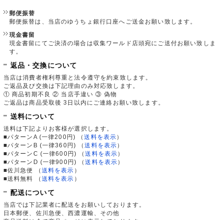
郵便振替
郵便振替は、当店のゆうちょ銀行口座へご送金お願い致します。
現金書留
現金書留にてご決済の場合は収集ワールド店頭宛にご送付お願い致しま
す。
返品・交換について
当店は消費者権利尊重と法令遵守を約束致します。
ご返品及び交換は下記理由のみ対応致します。
① 商品初期不良 ② 当店手違い ③ 偽物
ご返品は商品受取後 3日以内にご連絡お願い致します。
送料について
送料は下記よりお客様が選択します。
■パターンA (一律200円)
（
送料を表示
）
■パターンB (一律360円)
（
送料を表示
）
■パターンC (一律600円)
（
送料を表示
）
■パターンD (一律900円)
（
送料を表示
）
■佐川急便
（
送料を表示
）
■送料無料
（
送料を表示
）
配送について
当店では下記業者に配送をお願いしております。
日本郵便、佐川急便、西濃運輸、その他