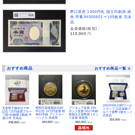
野口英世 1000円札 国立印刷局 紺
色 早番JH000601〜100枚束 完未
品
会員価格(税別)：
110,000
円
おすすめ商品
おすすめ商品一覧
2002FIFA 日韓ワール
昭和天皇様御在位60
ブリタニア金貨 100
天皇陛下御在位十年
ドカップ 記念金銀プ
年記念 10万円金貨 昭
ポンド金貨 2017年銘
記念 1万円金貨プルー
ルーフ貨幣 2枚セット
和62年銘 ブリスター
英国王立造幣局 1オン
フ貨+白銅貨 2枚組 平
完未品
パック入 未使用
ス金貨 未使用
成11年 完未品
355,000
円(税別)
430,000
660,000
458,000
円(税別)
円(税別)
円(税別)