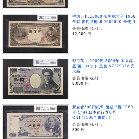
聖徳万札/10000円/聖徳太子 1958
年銘 後期 2桁 JL068969K 未使用
会員価格(税別)：
12,000
円
野口英世 1000円 2004年 国立銘
版 第一ロット 黒色 A727983A 完
未品
会員価格(税別)：
8,000
円
新岩倉500円紙幣 後期 2桁 1969
年(S44) 日本銀行券C号
CN172195Y 未使用
会員価格(税別)：
800
円