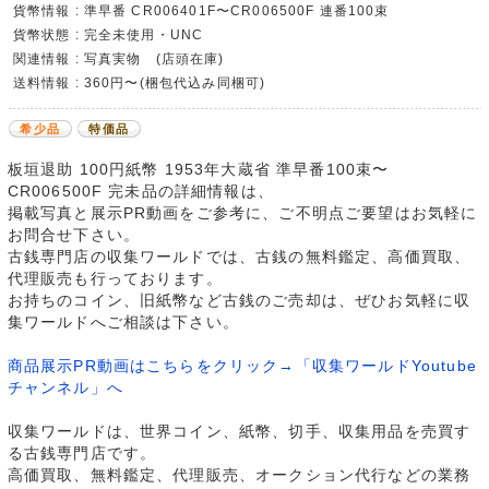
貨幣情報 : 準早番 CR006401F〜CR006500F 連番100束
貨幣状態 : 完全未使用・UNC
関連情報 : 写真実物 (店頭在庫)
送料情報 : 360円〜(梱包代込み同梱可)
希少品
特価品
板垣退助 100円紙幣 1953年大蔵省 準早番100束〜
CR006500F 完未品の詳細情報は、
掲載写真と展示PR動画をご参考に、ご不明点ご要望はお気軽に
お問合せ下さい。
古銭専門店の収集ワールドでは、古銭の無料鑑定、高価買取、
代理販売も行っております。
お持ちのコイン、旧紙幣など古銭のご売却は、ぜひお気軽に収
集ワールドへご相談は下さい。
商品展示PR動画はこちらをクリック→「収集ワールドYoutube
チャンネル」へ
収集ワールドは、世界コイン、紙幣、切手、収集用品を売買す
る古銭専門店です。
高価買取、無料鑑定、代理販売、オークション代行などの業務