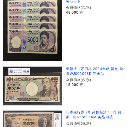
枚セット
会員価格(税別)：
48,000
円
新福沢 1万円札 2004年銘 褐色 珍
番WJ000008D 完未品
会員価格(税別)：
15,000
円
日本銀行券B号 高橋是清 50円 初
期 1桁K555316M 美品 格安
会員価格(税別)：