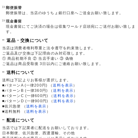
郵便振替
郵便振替は、当店のゆうちょ銀行口座へご送金お願い致します。
現金書留
現金書留にてご決済の場合は収集ワールド店頭宛にご送付お願い致しま
す。
返品・交換について
当店は消費者権利尊重と法令遵守を約束致します。
ご返品及び交換は下記理由のみ対応致します。
① 商品初期不良 ② 当店手違い ③ 偽物
ご返品は商品受取後 3日以内にご連絡お願い致します。
送料について
送料は下記よりお客様が選択します。
■パターンA (一律200円)
（
送料を表示
）
■パターンB (一律360円)
（
送料を表示
）
■パターンC (一律600円)
（
送料を表示
）
■パターンD (一律900円)
（
送料を表示
）
■佐川急便
（
送料を表示
）
■送料無料
（
送料を表示
）
配送について
当店では下記業者に配送をお願いしております。
日本郵便、佐川急便、西濃運輸、その他