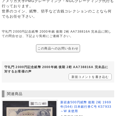
アメリカ大手PMGグレーティング・NGCグレーティング代行も
行っております。
世界のコイン、紙幣、切手など古銭コレクションのことなら何
でもお任せ下さい。
守礼門 2000円記念紙幣 2000年銘 後期 2桁 AA738816A 完未品に関し
ての問合せは、下記より気軽にご連絡下さい。
この商品へのお問い合わせ
守礼門 2000円記念紙幣 2000年銘 後期 2桁 AA738816A 完未品に
対するお客様の声
新規コメントを書き込む
関連商品
新岩倉500円紙幣 後期 2桁 1969
年(S44) 日本銀行券C号 KS7933
～W 未使用