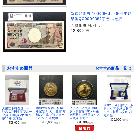
新福沢諭吉 10000円札 2004年銘
早番QC000038J茶色 未使用
会員価格(税別)：
12,800
円
おすすめ商品
おすすめ商品一覧
2002FIFA 日韓ワール
昭和天皇様御在位60
ブリタニア金貨 100
天皇陛下御在位十年
ドカップ 記念金銀プ
年記念 10万円金貨 昭
ポンド金貨 2017年銘
記念 1万円金貨プルー
ルーフ貨幣 2枚セット
和62年銘 ブリスター
英国王立造幣局 1オン
フ貨+白銅貨 2枚組 平
完未品
パック入 未使用
ス金貨 未使用
成11年 完未品
355,000
円(税別)
430,000
660,000
458,000
円(税別)
円(税別)
円(税別)