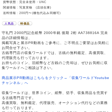
貨幣状態 : 完全未使用・UNC
関連情報 : 写真実物 (店頭在庫)
送料情報 : 200円〜(梱包代込み同梱可)
人気品
特価品
守礼門 2000円記念紙幣 2000年銘 後期 2桁 AA738816A 完未
品の詳細情報は、
掲載写真と展示PR動画をご参考に、ご不明点ご要望はお気軽に
お問合せ下さい。
古銭専門店の収集ワールドでは、古銭の無料鑑定、高価買取、
代理販売も行っております。
お持ちのコイン、旧紙幣など古銭のご売却は、ぜひお気軽に収
集ワールドへご相談は下さい。
商品展示PR動画はこちらをクリック→「収集ワールドYoutube
チャンネル」へ
収集ワールドは、世界コイン、紙幣、切手、収集用品を売買す
る古銭専門店です。
高価買取、無料鑑定、代理販売、オークション代行などの業務
も行っております。