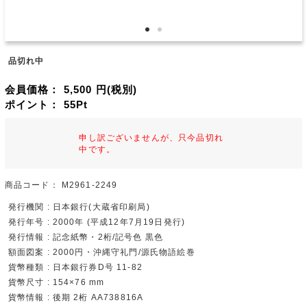
品切れ中
会員価格：
5,500
円(税別)
ポイント：
55
Pt
申し訳ございませんが、只今品切れ
中です。
商品コード：
M2961-2249
発行機関 : 日本銀行(大蔵省印刷局)
発行年号 : 2000年 (平成12年7月19日発行)
発行情報 : 記念紙幣・2桁/記号色 黒色
額面図案 : 2000円・沖縄守礼門/源氏物語絵巻
貨幣種類 : 日本銀行券D号 11-82
貨幣尺寸 : 154×76 mm
貨幣情報 : 後期 2桁 AA738816A