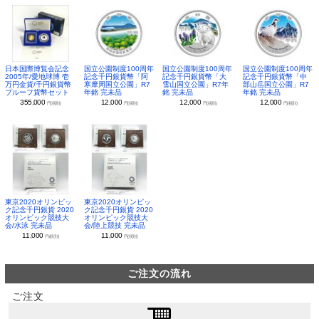
日本国際博覧会記念
国立公園制度100周年
国立公園制度100周年
国立公園制度100周年
2005年/愛地球博 壱
記念千円銀貨幣「阿
記念千円銀貨幣「大
記念千円銀貨幣「中
万円金貨/千円銀貨幣
寒摩周国立公園」R7
雪山国立公園」R7年
部山岳国立公園」R7
プルーフ貨幣セット
年銘 完未品
銘 完未品
年銘 完未品
355,000
12,000
12,000
12,000
円(税別)
円(税別)
円(税別)
円(税別)
東京2020オリンピッ
東京2020オリンピッ
ク記念千円銀貨 2020
ク記念千円銀貨 2020
オリンピック競技大
オリンピック競技大
会/水泳 完未品
会/陸上競技 完未品
11,000
11,000
円(税別)
円(税別)
ご注文の流れ
ご注文