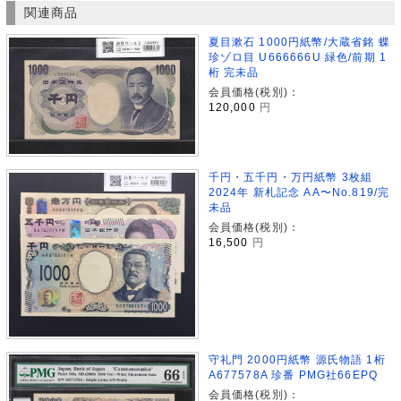
関連商品
夏目漱石 1000円紙幣/大蔵省銘 蝶
珍ゾロ目 U666666U 緑色/前期 1
桁 完未品
会員価格(税別)：
120,000
円
千円・五千円・万円紙幣 3枚組
2024年 新札記念 AA〜No.819/完
未品
会員価格(税別)：
16,500
円
守礼門 2000円紙幣 源氏物語 1桁
A677578A 珍番 PMG社66EPQ
会員価格(税別)：