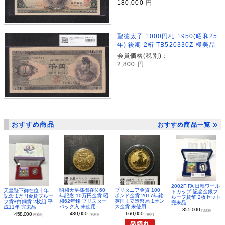
180,000
円
聖徳太子 1000円札 1950(昭和25
年) 後期 2桁 TB520330Z 極美品
会員価格(税別)：
2,800
円
おすすめ商品
おすすめ商品一覧
2002FIFA 日韓ワール
昭和天皇様御在位60
ブリタニア金貨 100
天皇陛下御在位十年
ドカップ 記念金銀プ
年記念 10万円金貨 昭
ポンド金貨 2017年銘
記念 1万円金貨プルー
ルーフ貨幣 2枚セット
和62年銘 ブリスター
英国王立造幣局 1オン
フ貨+白銅貨 2枚組 平
完未品
パック入 未使用
ス金貨 未使用
成11年 完未品
355,000
円(税別)
430,000
660,000
458,000
円(税別)
円(税別)
円(税別)