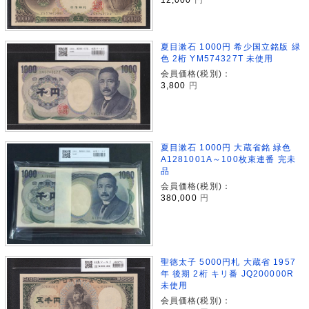
夏目漱石 1000円 希少国立銘版 緑
色 2桁 YM574327T 未使用
会員価格(税別)：
3,800
円
夏目漱石 1000円 大蔵省銘 緑色
A1281001A～100枚束連番 完未
品
会員価格(税別)：
380,000
円
聖徳太子 5000円札 大蔵省 1957
年 後期 2桁 キリ番 JQ200000R
未使用
会員価格(税別)：