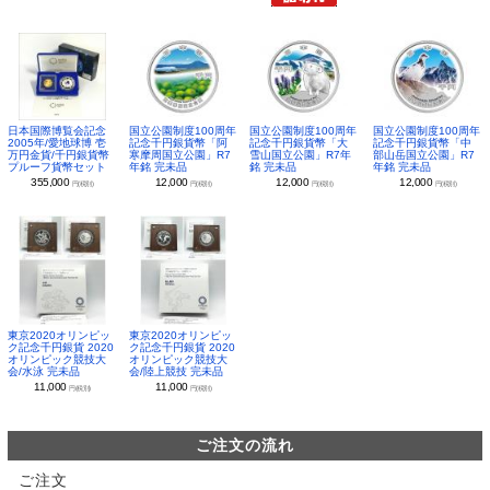
日本国際博覧会記念
国立公園制度100周年
国立公園制度100周年
国立公園制度100周年
2005年/愛地球博 壱
記念千円銀貨幣「阿
記念千円銀貨幣「大
記念千円銀貨幣「中
万円金貨/千円銀貨幣
寒摩周国立公園」R7
雪山国立公園」R7年
部山岳国立公園」R7
プルーフ貨幣セット
年銘 完未品
銘 完未品
年銘 完未品
355,000
12,000
12,000
12,000
円(税別)
円(税別)
円(税別)
円(税別)
東京2020オリンピッ
東京2020オリンピッ
ク記念千円銀貨 2020
ク記念千円銀貨 2020
オリンピック競技大
オリンピック競技大
会/水泳 完未品
会/陸上競技 完未品
11,000
11,000
円(税別)
円(税別)
ご注文の流れ
ご注文