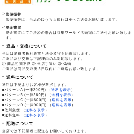
郵便振替
郵便振替は、当店のゆうちょ銀行口座へご送金お願い致します。
現金書留
現金書留にてご決済の場合は収集ワールド店頭宛にご送付お願い致しま
す。
返品・交換について
当店は消費者権利尊重と法令遵守を約束致します。
ご返品及び交換は下記理由のみ対応致します。
① 商品初期不良 ② 当店手違い ③ 偽物
ご返品は商品受取後 3日以内にご連絡お願い致します。
送料について
送料は下記よりお客様が選択します。
■パターンA (一律200円)
（
送料を表示
）
■パターンB (一律360円)
（
送料を表示
）
■パターンC (一律600円)
（
送料を表示
）
■パターンD (一律900円)
（
送料を表示
）
■佐川急便
（
送料を表示
）
■送料無料
（
送料を表示
）
配送について
当店では下記業者に配送をお願いしております。