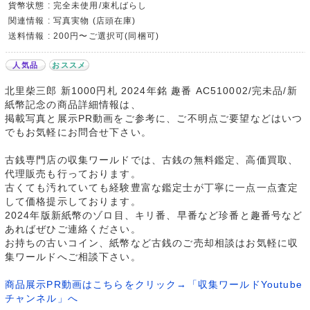
貨幣状態 : 完全未使用/束札ばらし
関連情報 : 写真実物 (店頭在庫)
送料情報 : 200円〜ご選択可(同梱可)
人気品
おススメ
北里柴三郎 新1000円札 2024年銘 趣番 AC510002/完未品/新
紙幣記念の商品詳細情報は、
掲載写真と展示PR動画をご参考に、ご不明点ご要望などはいつ
でもお気軽にお問合せ下さい。
古銭専門店の収集ワールドでは、古銭の無料鑑定、高価買取、
代理販売も行っております。
古くても汚れていても経験豊富な鑑定士が丁寧に一点一点査定
して価格提示しております。
2024年版新紙幣のゾロ目、キリ番、早番など珍番と趣番号など
あればぜひご連絡ください。
お持ちの古いコイン、紙幣など古銭のご売却相談はお気軽に収
集ワールドへご相談下さい。
商品展示PR動画はこちらをクリック→「収集ワールドYoutube
チャンネル」へ