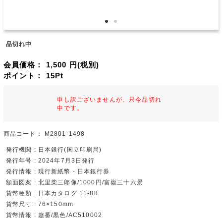
品切れ中
会員価格：
1,500
円(税別)
ポイント：
15
Pt
申し訳ございませんが、只今品切れ
中です。
商品コード：
M2801-1498
発行機関 : 日本銀行(国立印刷局)
発行年号 : 2024年7月3日発行
発行情報 : 現行新紙幣・日本銀行券
額面図案 : 北里柴三郎像/1000円/富嶽三十六景
貨幣種類 : 日本カタログ 11-88
貨幣尺寸 : 76×150mm
貨幣情報 : 趣番/黒色/AC510002