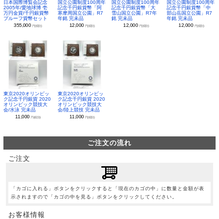
日本国際博覧会記念
国立公園制度100周年
国立公園制度100周年
国立公園制度100周年
2005年/愛地球博 壱
記念千円銀貨幣「阿
記念千円銀貨幣「大
記念千円銀貨幣「中
万円金貨/千円銀貨幣
寒摩周国立公園」R7
雪山国立公園」R7年
部山岳国立公園」R7
プルーフ貨幣セット
年銘 完未品
銘 完未品
年銘 完未品
355,000
12,000
12,000
12,000
円(税別)
円(税別)
円(税別)
円(税別)
東京2020オリンピッ
東京2020オリンピッ
ク記念千円銀貨 2020
ク記念千円銀貨 2020
オリンピック競技大
オリンピック競技大
会/水泳 完未品
会/陸上競技 完未品
11,000
11,000
円(税別)
円(税別)
ご注文の流れ
ご注文
「カゴに入れる」ボタンをクリックすると「現在のカゴの中」に数量と金額が表
示されますので「カゴの中を見る」ボタンをクリックしてください。
お客様情報