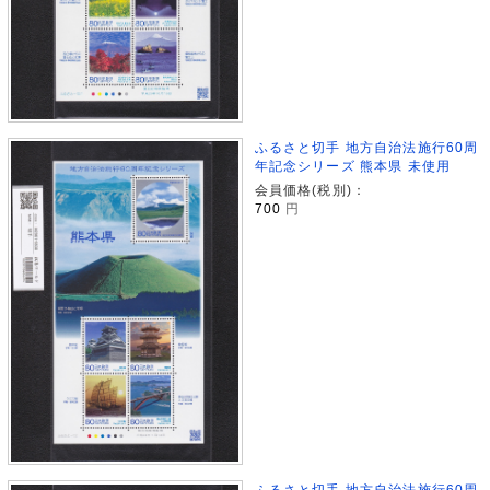
ふるさと切手 地方自治法施行60周
年記念シリーズ 熊本県 未使用
会員価格(税別)：
700
円
ふるさと切手 地方自治法施行60周