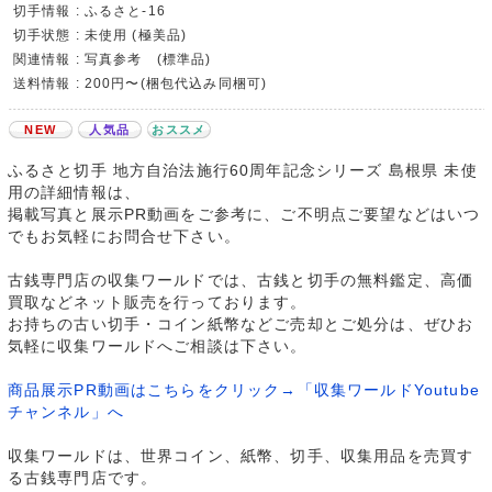
切手情報 : ふるさと-16
切手状態 : 未使用 (極美品)
関連情報 : 写真参考 (標準品)
送料情報 : 200円〜(梱包代込み同梱可)
NEW
人気品
おススメ
ふるさと切手 地方自治法施行60周年記念シリーズ 島根県 未使
用の詳細情報は、
掲載写真と展示PR動画をご参考に、ご不明点ご要望などはいつ
でもお気軽にお問合せ下さい。
古銭専門店の収集ワールドでは、古銭と切手の無料鑑定、高価
買取などネット販売を行っております。
お持ちの古い切手・コイン紙幣などご売却とご処分は、ぜひお
気軽に収集ワールドへご相談は下さい。
商品展示PR動画はこちらをクリック→「収集ワールドYoutube
チャンネル」へ
収集ワールドは、世界コイン、紙幣、切手、収集用品を売買す
る古銭専門店です。