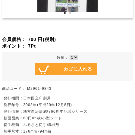
会員価格：
700
円(税別)
ポイント：
7
Pt
数量：
商品コード：
M2961-9843
発行機関 : 日本国立印刷局
発行年号 : 2008年(平成20年12月8日)
発行情報 : 地方自治法施行60周年記念シリーズ
額面図案 : 80円×5枚/小型シート
切手種類 : ふるさと切手/島根県
切手尺寸 : 176mm×94mm