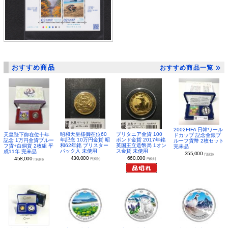
おすすめ商品
おすすめ商品一覧
2002FIFA 日韓ワール
昭和天皇様御在位60
ブリタニア金貨 100
天皇陛下御在位十年
ドカップ 記念金銀プ
年記念 10万円金貨 昭
ポンド金貨 2017年銘
記念 1万円金貨プルー
ルーフ貨幣 2枚セット
和62年銘 ブリスター
英国王立造幣局 1オン
フ貨+白銅貨 2枚組 平
完未品
パック入 未使用
ス金貨 未使用
成11年 完未品
355,000
円(税別)
430,000
660,000
458,000
円(税別)
円(税別)
円(税別)