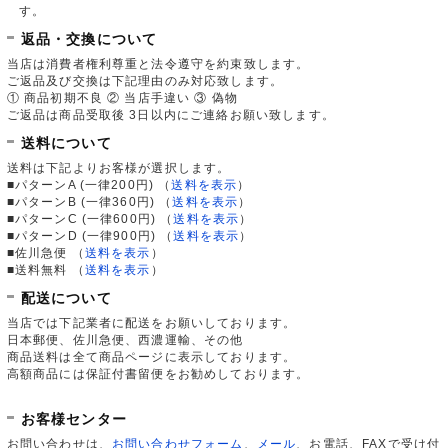
す。
返品・交換について
当店は消費者権利尊重と法令遵守を約束致します。
ご返品及び交換は下記理由のみ対応致します。
① 商品初期不良 ② 当店手違い ③ 偽物
ご返品は商品受取後 3日以内にご連絡お願い致します。
送料について
送料は下記よりお客様が選択します。
■パターンA (一律200円)
（
送料を表示
）
■パターンB (一律360円)
（
送料を表示
）
■パターンC (一律600円)
（
送料を表示
）
■パターンD (一律900円)
（
送料を表示
）
■佐川急便
（
送料を表示
）
■送料無料
（
送料を表示
）
配送について
当店では下記業者に配送をお願いしております。
日本郵便、佐川急便、西濃運輸、その他
商品送料は全て商品ページに表示しております。
高額商品には保証付書留便をお勧めしております。
お客様センター
お問い合わせは、
お問い合わせフォーム
、
メール
、お電話、FAXで受け付