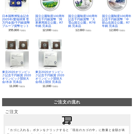
日本国際博覧会記念
国立公園制度100周年
国立公園制度100周年
国立公園制度100周年
2005年/愛地球博 壱
記念千円銀貨幣「阿
記念千円銀貨幣「大
記念千円銀貨幣「中
万円金貨/千円銀貨幣
寒摩周国立公園」R7
雪山国立公園」R7年
部山岳国立公園」R7
プルーフ貨幣セット
年銘 完未品
銘 完未品
年銘 完未品
355,000
12,000
12,000
12,000
円(税別)
円(税別)
円(税別)
円(税別)
東京2020オリンピッ
東京2020オリンピッ
ク記念千円銀貨 2020
ク記念千円銀貨 2020
オリンピック競技大
オリンピック競技大
会/水泳 完未品
会/陸上競技 完未品
11,000
11,000
円(税別)
円(税別)
ご注文の流れ
ご注文
「カゴに入れる」ボタンをクリックすると「現在のカゴの中」に数量と金額が表