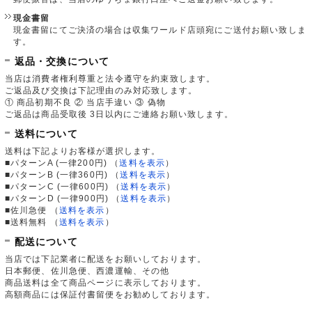
現金書留
現金書留にてご決済の場合は収集ワールド店頭宛にご送付お願い致しま
す。
返品・交換について
当店は消費者権利尊重と法令遵守を約束致します。
ご返品及び交換は下記理由のみ対応致します。
① 商品初期不良 ② 当店手違い ③ 偽物
ご返品は商品受取後 3日以内にご連絡お願い致します。
送料について
送料は下記よりお客様が選択します。
■パターンA (一律200円)
（
送料を表示
）
■パターンB (一律360円)
（
送料を表示
）
■パターンC (一律600円)
（
送料を表示
）
■パターンD (一律900円)
（
送料を表示
）
■佐川急便
（
送料を表示
）
■送料無料
（
送料を表示
）
配送について
当店では下記業者に配送をお願いしております。
日本郵便、佐川急便、西濃運輸、その他
商品送料は全て商品ページに表示しております。
高額商品には保証付書留便をお勧めしております。