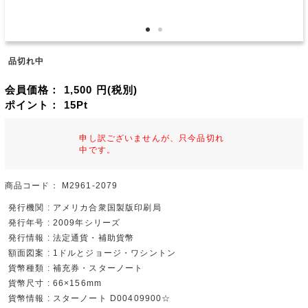
品切れ中
会員価格：
1,500
円(税別)
ポイント：
15
Pt
申し訳ございませんが、只今品切れ
中です。
商品コード：
M2961-2079
発行機関 : アメリカ合衆国製版印刷局
発行年号 : 2009年シリーズ
発行情報 : 法定通貨・補助貨幣
額面図案 : 1ドルとジョージ・ワシントン
貨幣種類 : 補充券・スターノート
貨幣尺寸 : 66×156mm
貨幣情報 : スターノート D00409900☆