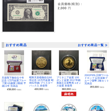
会員価格(税別)：
2,000
円
おすすめ商品
おすすめ商品一覧
2002FIFA 日韓ワール
昭和天皇様御在位60
ブリタニア金貨 100
天皇陛下御在位十年
ドカップ 記念金銀プ
年記念 10万円金貨 昭
ポンド金貨 2017年銘
記念 1万円金貨プルー
ルーフ貨幣 2枚セット
和62年銘 ブリスター
英国王立造幣局 1オン
フ貨+白銅貨 2枚組 平
完未品
パック入 未使用
ス金貨 未使用
成11年 完未品
355,000
円(税別)
430,000
660,000
458,000
円(税別)
円(税別)
円(税別)