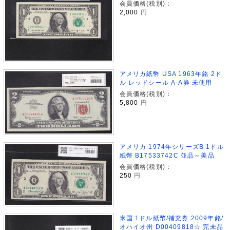
会員価格(税別)：
2,000
円
アメリカ紙幣 USA 1963年銘 2ド
ル レッドシール A-A券 未使用
会員価格(税別)：
5,800
円
アメリカ 1974年シリーズB 1ドル
紙幣 B17533742C 並品～美品
会員価格(税別)：
250
円
米国 1ドル紙幣/補充券 2009年銘/
オハイオ州 D00409818☆ 完未品