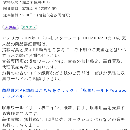
貨幣状態 : 完全未使用(BU)
関連情報 : 写真参照 (店頭在庫)
送料情報 : 200円〜(梱包代込み同梱可)
人気品
おススメ
アメリカ 2009年 1ドル札 スターノート D00409899☆ 1枚 完
未品の商品詳細情報は、
掲載写真と展示PR動画をご参考に、ご不明点ご要望などはいつ
でもお気軽にお問合せ下さい。
古銭専門店の収集ワールドでは、古銭の無料鑑定、高価買取、
代理販売も行っております。
お持ちの古いコイン紙幣など古銭のご売却は、ぜひお気軽に収
集ワールドへご相談は下さい。
商品展示PR動画はこちらをクリック→「収集ワールドYoutube
チャンネル」へ
収集ワールドは、世界コイン、紙幣、切手、収集用品を売買す
る古銭専門店です。
高価買取、無料鑑定、代理販売、オークション代行などの業務
も行っております。