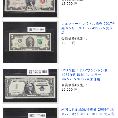
12,000
円
ジェファーソン 2ドル紙幣 2017年
銘 Aシリーズ B07749922A 完未
品
会員価格(税別)：
1,800
円
USA米国 1ドル/ワシントン像
1957年B 印刷ズレエラー
No.V76576122A 未使用
会員価格(税別)：
15,000
円
米国 1ドル紙幣/補充券 2009年銘/
オハイオ州 D00409811☆ 完未品