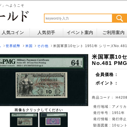
ド」へようこそ
人気コイン
人気切手
イベント案内
ご利用案内
ム
世界紙幣
米国
その他
米国軍票10セント 1951年 シリーズNo.481
米国軍票10セ
No.481 P
会員価格：
ポイント：
商品コード：
H4208
発行地域 : アメリカ
画像をクリックしてください
発行年号 : 1951年
発行情報 : 発行停止
額面図案 : 10セン