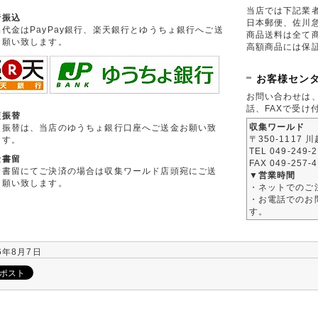
当店では下記業
行振込
日本郵便、佐川
品代金はPayPay銀行、楽天銀行とゆうちょ銀行へご送
商品送料は全て
お願い致します。
高額商品には保
お客様セン
お問い合わせは
話、FAXで受け
便振替
収集ワールド
便振替は、当店のゆうちょ銀行口座へご送金お願い致
〒350-1117 
ます。
TEL 049-249-
金書留
FAX 049-257-
金書留にてご決済の場合は収集ワールド店頭宛にご送
▼営業時間
お願い致します。
・ネットでのご
・お電話でのお問
す。
6年8月7日