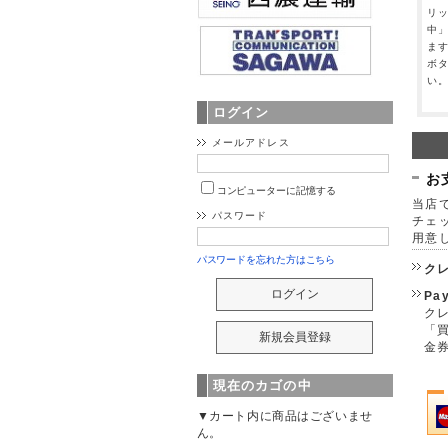
リ
中
ま
ボ
い
ログイン
メールアドレス
お
コンピューターに記憶する
当店で
パスワード
チェ
用意
パスワードを忘れた方はこちら
ク
Pa
クレ
「
金
現在のカゴの中
▼カート内に商品はございませ
ん。