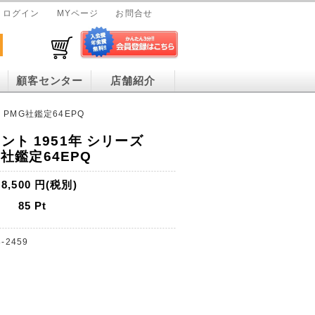
ログイン
MYページ
お問合せ
顧客センター
店舗紹介
 PMG社鑑定64EPQ
ント 1951年 シリーズ
MG社鑑定64EPQ
8,500
円(税別)
85
Pt
-2459
ト