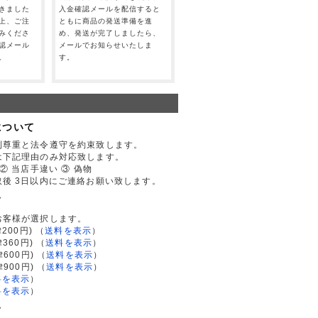
きました
入金確認メールを配信すると
上、ご注
ともに商品の発送準備を進
みくださ
め、発送が完了しましたら、
認メール
メールでお知らせいたしま
。
す。
について
利尊重と法令遵守を約束致します。
は下記理由のみ対応致します。
② 当店手違い ③ 偽物
後 3日以内にご連絡お願い致します。
て
お客様が選択します。
200円)
（
送料を表示
）
律360円)
（
送料を表示
）
律600円)
（
送料を表示
）
律900円)
（
送料を表示
）
料を表示
）
料を表示
）
て