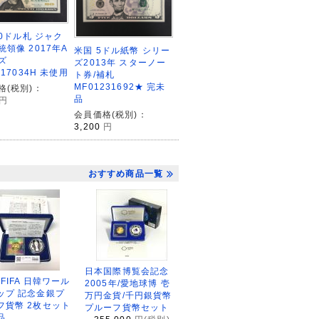
20ドル札 ジャク
領像 2017年A
米国 5ドル紙幣 シリー
ズ
ズ2013年 スターノー
917034H 未使用
ト券/補札
MF01231692★ 完未
格(税別)：
品
円
会員価格(税別)：
3,200
円
おすすめ商品一覧
日本国際博覧会記念
2FIFA 日韓ワール
2005年/愛地球博 壱
ップ 記念金銀プ
万円金貨/千円銀貨幣
フ貨幣 2枚セット
プルーフ貨幣セット
品