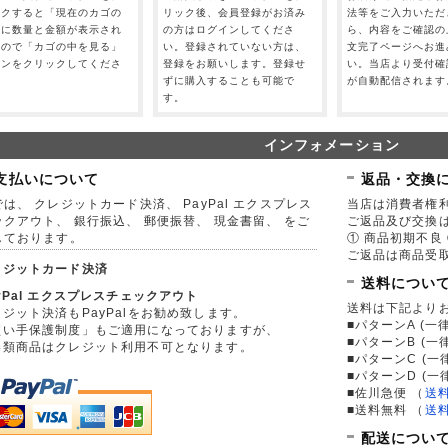
ックすると「現在のカゴの
リック後、会員登録がお済み
法等をご入力いただ
」に数量と金額が表示され
の方はログインしてくださ
ら、内容をご確認の
すので「カゴの中を見る」
い。登録されていない方は、
文完了ページへお進
タンをクリックしてくださ
登録をお願いします。登録せ
い。当店より受付確
。
ずに購入することも可能で
が自動配信されます
す。
インフォメーション
支払いについて
返品・交換
は、 クレジットカード決済、 PayPal エクスプレス
当店は消費者権
ックアウト、 銀行振込、 郵便振替、 現金書留、 をご
ご返品及び交換
しております。
① 商品初期不良 
ご返品は商品受取
レジットカード決済
送料につい
yPal エクスプレスチェックアウト
送料は下記より
ジット決済もPayPalをお勧め致します。
■パターンA (一律
買い手保護制度」もご適用になっておりますが、
■パターンB (一
券類商品はクレジット利用不可となります。
■パターンC (一
■パターンD (一
■佐川急便
（
送
■送料無料
（
送
配送につい