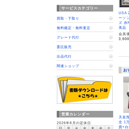
サービスカテゴリー
USA
ーソン
買取・下取り
ズ 赤N
美品
無料鑑定・無料査定
会員価
グレード代行
3,60
委託販売
出品代行
関連ショップ
お
営業カレンダー
天皇
念 1
2026年8月の定休日
貨+白
日
月
火
水
木
金
土