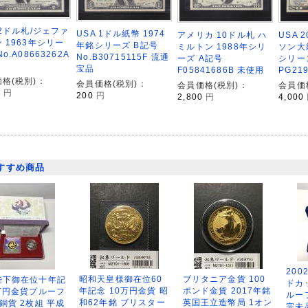
 2ドル札/ジェファ
USA 1ドル紙幣 1974
アメリカ 10ドル札 ハ
USA 
 1963年シリー
年銘シリーズ B記号
ミルトン 1988年シリ
ソン大統
o.A08663262A
No.B30715115F 流通
ーズ A記号
シリー
宝品
F05841686B 未使用
PG21
格(税別)：
会員価格(税別)：
会員価格(税別)：
会員価
0
円
200
円
2,800
円
4,000
すすめ商品
200
昭和天皇様御在位60
ブリタニア金貨 100
陛下御在位十年記
ドカ
年記念 10万円金貨 昭
ポンド金貨 2017年銘
万円金貨プルーフ
ルー
和62年銘 ブリスター
英国王立造幣局 1オン
銅貨 2枚組 平成
完未