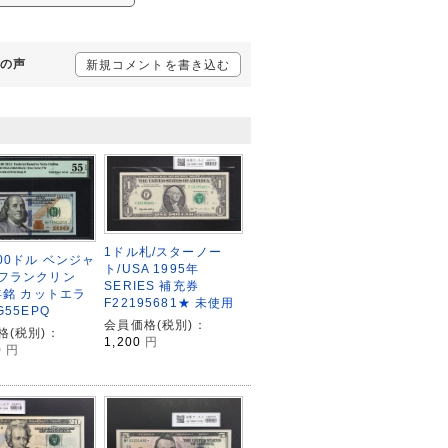
様の声
新規コメントを書き込む
1ドル札/スターノー
00ドル ベンジャ
ト/USA 1995年
フランクリン
SERIES 補充券
3年銘 カットエラ
F22195681★ 未使用
G55EPQ
会員価格(税別)：
格(税別)：
1,200
円
0
円