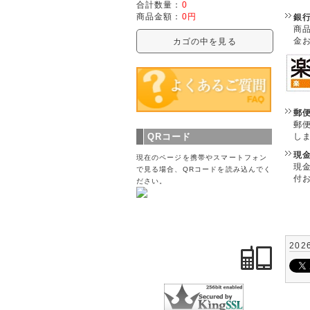
合計数量：
0
商品金額：
0円
銀
商
金
カゴの中を見る
郵
郵
し
QRコード
現
現在のページを携帯やスマートフォン
現
で見る場合、QRコードを読み込んでく
付
ださい。
202