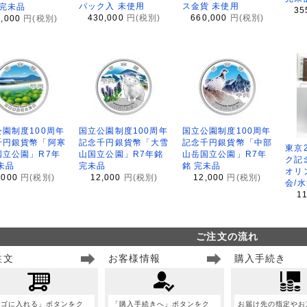
パック入 未使用
ス金貨 未使用
 完未品
35
430,000
円(税別)
660,000
円(税別)
8,000
円(税別)
園制度100周年
国立公園制度100周年
国立公園制度100周年
千円銀貨幣「阿寒
記念千円銀貨幣「大雪
記念千円銀貨幣「中部
東京
国立公園」R7年
山国立公園」R7年銘
山岳国立公園」R7年
ク記
未品
完未品
銘 完未品
オリ
,000
円(税別)
12,000
円(税別)
12,000
円(税別)
会/
1
ご注文の流れ
注文
お客様情報
購入手続き
カゴに入れる」ボタンをク
「購入手続きへ」ボタンをク
お届け先の指定やお