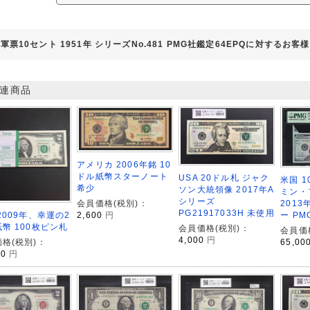
軍票10セント 1951年 シリーズNo.481 PMG社鑑定64EPQに対するお客
連商品
アメリカ 2006年銘 10
ドル紙幣スターノート
USA 20ドル札 ジャク
米国 1
希少
ソン大統領像 2017年A
ミン・
シリーズ
会員価格(税別)：
201
PG21917033H 未使用
2,600
円
2009年、幸運の2
ー PM
幣 100枚ピン札
会員価格(税別)：
会員価
4,000
円
格(税別)：
65,00
00
円