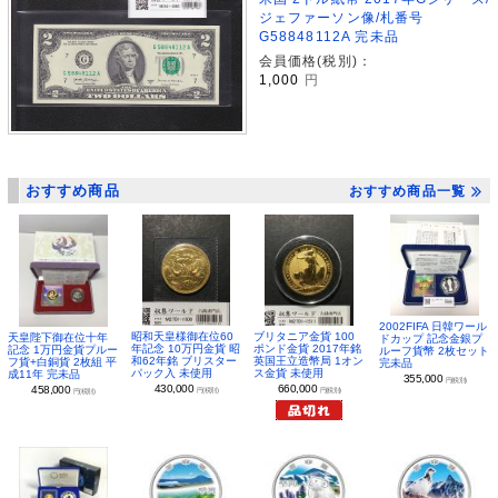
ジェファーソン像/札番号
G58848112A 完未品
会員価格(税別)：
1,000
円
おすすめ商品
おすすめ商品一覧
2002FIFA 日韓ワール
昭和天皇様御在位60
ブリタニア金貨 100
天皇陛下御在位十年
ドカップ 記念金銀プ
年記念 10万円金貨 昭
ポンド金貨 2017年銘
記念 1万円金貨プルー
ルーフ貨幣 2枚セット
和62年銘 ブリスター
英国王立造幣局 1オン
フ貨+白銅貨 2枚組 平
完未品
パック入 未使用
ス金貨 未使用
成11年 完未品
355,000
円(税別)
430,000
660,000
458,000
円(税別)
円(税別)
円(税別)