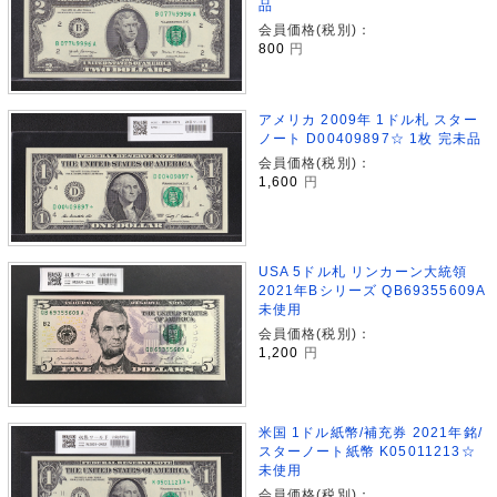
品
会員価格(税別)：
800
円
アメリカ 2009年 1ドル札 スター
ノート D00409897☆ 1枚 完未品
会員価格(税別)：
1,600
円
USA 5ドル札 リンカーン大統領
2021年Bシリーズ QB69355609A
未使用
会員価格(税別)：
1,200
円
米国 1ドル紙幣/補充券 2021年銘/
スターノート紙幣 K05011213☆
未使用
会員価格(税別)：