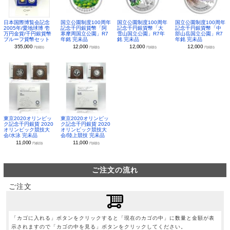
日本国際博覧会記念
国立公園制度100周年
国立公園制度100周年
国立公園制度100周年
2005年/愛地球博 壱
記念千円銀貨幣「阿
記念千円銀貨幣「大
記念千円銀貨幣「中
万円金貨/千円銀貨幣
寒摩周国立公園」R7
雪山国立公園」R7年
部山岳国立公園」R7
プルーフ貨幣セット
年銘 完未品
銘 完未品
年銘 完未品
355,000
12,000
12,000
12,000
円(税別)
円(税別)
円(税別)
円(税別)
東京2020オリンピッ
東京2020オリンピッ
ク記念千円銀貨 2020
ク記念千円銀貨 2020
オリンピック競技大
オリンピック競技大
会/水泳 完未品
会/陸上競技 完未品
11,000
11,000
円(税別)
円(税別)
ご注文の流れ
ご注文
「カゴに入れる」ボタンをクリックすると「現在のカゴの中」に数量と金額が表
示されますので「カゴの中を見る」ボタンをクリックしてください。