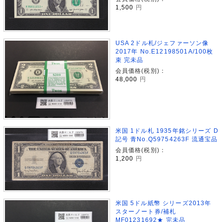
1,500
円
USA 2ドル札/ジェファーソン像
2017年 No.E12198501A/100枚
束 完未品
会員価格(税別)：
48,000
円
米国 1ドル札 1935年銘シリーズ D
記号 青No.Q59754263F 流通宝品
会員価格(税別)：
1,200
円
米国 5ドル紙幣 シリーズ2013年
スターノート券/補札
MF01231692★ 完未品