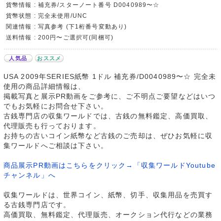
貨幣情報 : 補充券/スターノート番号 D0040989〜☆
貨幣状態 : 完全未使用/UNC
関連情報 : 写真参考 (下1桁番号変動あり)
送料情報 : 200円〜ご選択可(同梱可)
人気品
おススメ
USA 2009年SERIES紙幣 1ドル 補充券/D0040989〜☆ 完全未
使用の商品詳細情報は、
掲載写真と展示PR動画をご参考に、ご不明点ご要望などはいつ
でもお気軽にお問合せ下さい。
古銭専門店の収集ワールドでは、古銭の無料鑑定、高価買取、
代理販売も行っております。
お持ちの古いコイン紙幣など古銭のご売却は、ぜひお気軽に収
集ワールドへご相談は下さい。
商品展示PR動画はこちらをクリック→「収集ワールドYoutube
チャンネル」へ
収集ワールドは、世界コイン、紙幣、切手、収集用品を売買す
る古銭専門店です。
高価買取、無料鑑定、代理販売、オークション代行などの業務