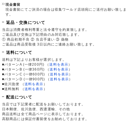
現金書留
現金書留にてご決済の場合は収集ワールド店頭宛にご送付お願い致しま
す。
返品・交換について
当店は消費者権利尊重と法令遵守を約束致します。
ご返品及び交換は下記理由のみ対応致します。
① 商品初期不良 ② 当店手違い ③ 偽物
ご返品は商品受取後 3日以内にご連絡お願い致します。
送料について
送料は下記よりお客様が選択します。
■パターンA (一律200円)
（
送料を表示
）
■パターンB (一律360円)
（
送料を表示
）
■パターンC (一律600円)
（
送料を表示
）
■パターンD (一律900円)
（
送料を表示
）
■佐川急便
（
送料を表示
）
■送料無料
（
送料を表示
）
配送について
当店では下記業者に配送をお願いしております。
日本郵便、佐川急便、西濃運輸、その他
商品送料は全て商品ページに表示しております。
高額商品には保証付書留便をお勧めしております。