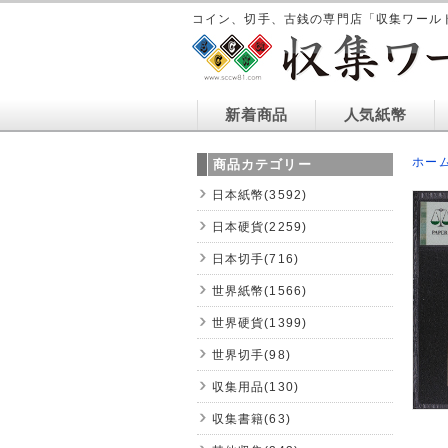
コイン、切手、古銭の専門店「収集ワール
新着商品
人気紙幣
ホー
商品カテゴリー
日本紙幣(3592)
日本硬貨(2259)
日本切手(716)
世界紙幣(1566)
世界硬貨(1399)
世界切手(98)
収集用品(130)
収集書籍(63)