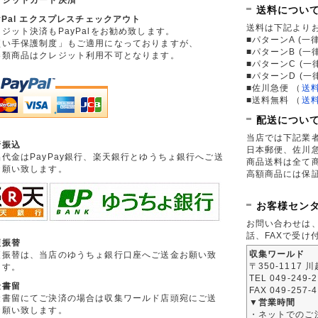
送料につい
yPal エクスプレスチェックアウト
送料は下記より
ジット決済もPayPalをお勧め致します。
■パターンA (一律
買い手保護制度」もご適用になっておりますが、
■パターンB (一
券類商品はクレジット利用不可となります。
■パターンC (一
■パターンD (一
■佐川急便
（
送
■送料無料
（
送
配送につい
当店では下記業
行振込
日本郵便、佐川
品代金はPayPay銀行、楽天銀行とゆうちょ銀行へご送
商品送料は全て
お願い致します。
高額商品には保
お客様セン
お問い合わせは
話、FAXで受け
便振替
収集ワールド
便振替は、当店のゆうちょ銀行口座へご送金お願い致
〒350-1117 
ます。
TEL 049-249-
金書留
FAX 049-257-
金書留にてご決済の場合は収集ワールド店頭宛にご送
▼営業時間
お願い致します。
・ネットでのご