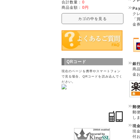
合計数量：
0
商品金額：
0円
Pa
クレ
カゴの中を見る
「
金
QRコード
銀
商
現在のページを携帯やスマートフォン
金
で見る場合、QRコードを読み込んでく
ださい。
郵
郵
し
現
現
付