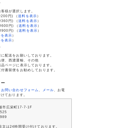
て
お客様が選択します。
200円)
（
送料を表示
）
律360円)
（
送料を表示
）
律600円)
（
送料を表示
）
律900円)
（
送料を表示
）
料を表示
）
料を表示
）
て
者に配送をお願いしております。
急便、西濃運輸、その他
商品ページに表示しております。
証付書留便をお勧めしております。
ター
、
お問い合わせフォーム
、
メール
、お電
付けております。
川越市広栄町17-7-1F
2525
4989
注文は24時間受け付けております。