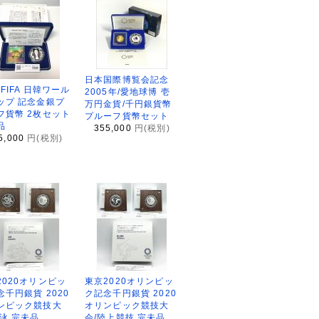
日本国際博覧会記念
2FIFA 日韓ワール
2005年/愛地球博 壱
ップ 記念金銀プ
万円金貨/千円銀貨幣
フ貨幣 2枚セット
プルーフ貨幣セット
品
355,000
円(税別)
5,000
円(税別)
2020オリンピッ
東京2020オリンピッ
念千円銀貨 2020
ク記念千円銀貨 2020
ンピック競技大
オリンピック競技大
水泳 完未品
会/陸上競技 完未品