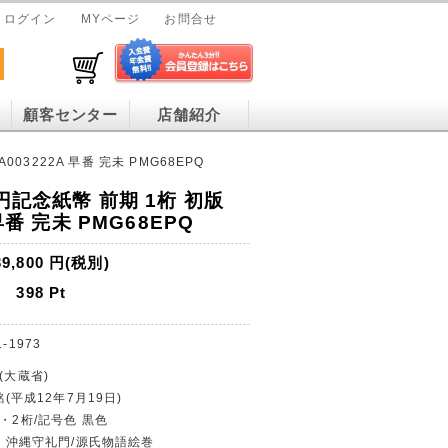
ログイン
MYページ
お問合せ
顧客センター
店舗紹介
003222A 早番 完未 PMG68EPQ
0円記念紙幣 前期 1桁 初版
 早番 完未 PMG68EPQ
39,800
円(税別)
398
Pt
1-1973
(大蔵省)
銘(平成12年7月19日)
幣・2桁/記号色 黒色
0円・沖縄守礼門/源氏物語絵巻