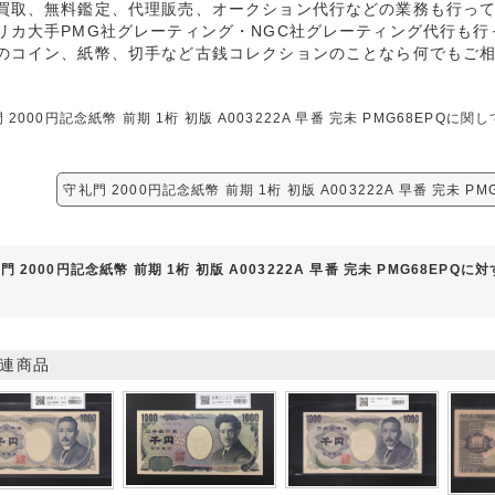
買取、無料鑑定、代理販売、オークション代行などの業務も行っ
リカ大手PMG社グレーティング・NGC社グレーティング代行も行
のコイン、紙幣、切手など古銭コレクションのことなら何でもご
 2000円記念紙幣 前期 1桁 初版 A003222A 早番 完未 PMG68EP
守礼門 2000円記念紙幣 前期 1桁 初版 A003222A 早番 完未 P
門 2000円記念紙幣 前期 1桁 初版 A003222A 早番 完未 PMG68EPQ
連商品