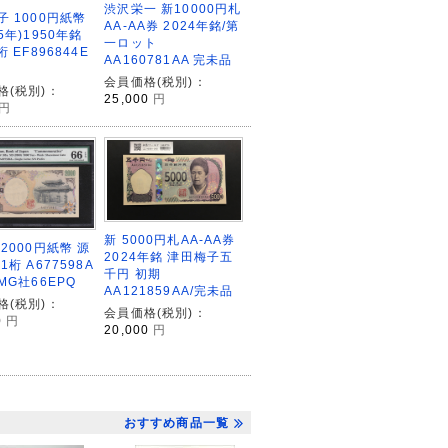
渋沢栄一 新10000円札
子 1000円紙幣
AA-AA券 2024年銘/第
5年)1950年銘
一ロット
桁 EF896844E
AA160781AA 完未品
会員価格(税別)：
格(税別)：
25,000
円
円
新 5000円札AA-AA券
2000円紙幣 源
2024年銘 津田梅子五
1桁 A677598A
千円 初期
MG社66EPQ
AA121859AA/完未品
格(税別)：
会員価格(税別)：
0
円
20,000
円
おすすめ商品一覧