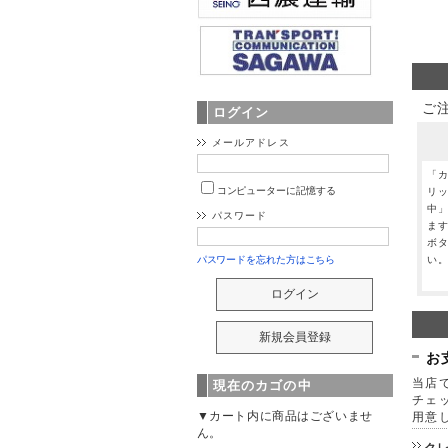
ご
ログイン
メールアドレス
「
コンピューターに記憶する
リ
中
パスワード
ま
ボ
い
パスワードを忘れた方はこちら
お
当店で
現在のカゴの中
チェ
▼カート内に商品はございませ
用意
ん。
ク