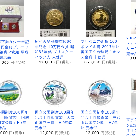
200
昭和天皇様御在位60
ブリタニア金貨 100
陛下御在位十年記
ドカ
年記念 10万円金貨 昭
ポンド金貨 2017年銘
万円金貨プルーフ
ルー
和62年銘 ブリスター
英国王立造幣局 1オン
銅貨 2枚組 平成
完未
パック入 未使用
ス金貨 未使用
 完未品
35
430,000
円(税別)
660,000
円(税別)
8,000
円(税別)
園制度100周年
国立公園制度100周年
国立公園制度100周年
千円銀貨幣「阿寒
記念千円銀貨幣「大雪
記念千円銀貨幣「中部
東京
国立公園」R7年
山国立公園」R7年銘
山岳国立公園」R7年
ク記
未品
完未品
銘 完未品
オリ
,000
円(税別)
12,000
円(税別)
12,000
円(税別)
会/