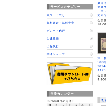
夏目漱
サービスカテゴリー
大蔵省
一ロッ
完未
買取・下取り
会員価
無料鑑定・無料査定
18,0
グレード代行
委託販売
出品代行
関連ショップ
津田
5000
202
AA2
会員価
9,80
営業カレンダー
お
2026年8月の定休日
日
月
火
水
木
金
土