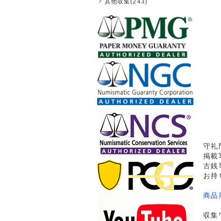
其他収集(243)
守礼門
掲載
古銭
お持
商品
収集