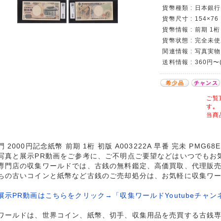
貨幣種類 : 日本銀行
貨幣尺寸 : 154×76
貨幣情報 : 前期 1桁
貨幣状態 : 完全未
関連情報 : 写真実物
送料情報 : 360円〜
希少品
チャンス
ご覧
す｡
当商
 2000円記念紙幣 前期 1桁 初版 A003222A 早番 完未 PMG
写真と展示PR動画をご参考に、ご不明点ご要望などはいつでもお
専門店の収集ワールドでは、古銭の無料鑑定、高価買取、代理販
ちの古いコインと紙幣など古銭のご売却処分は、お気軽に収集ワ
展示PR動画はこちらをクリック→「収集ワールドYoutubeチャン
ワールドは、世界コイン、紙幣、切手、収集用品を売買する古銭