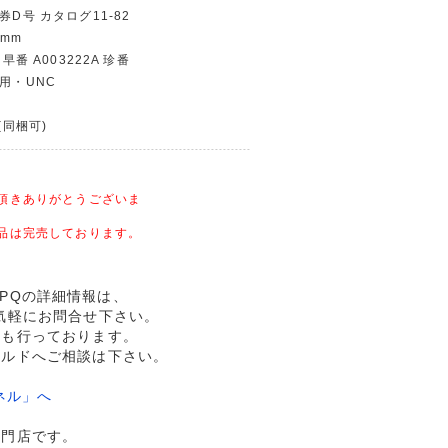
券D号 カタログ11-82
 mm
 早番 A003222A 珍番
使用・UNC
(同梱可)
頂きありがとうございま
品は完売しております。
68EPQの詳細情報は、
気軽にお問合せ下さい。
売も行っております。
ールドへご相談は下さい。
ネル」へ
専門店です。