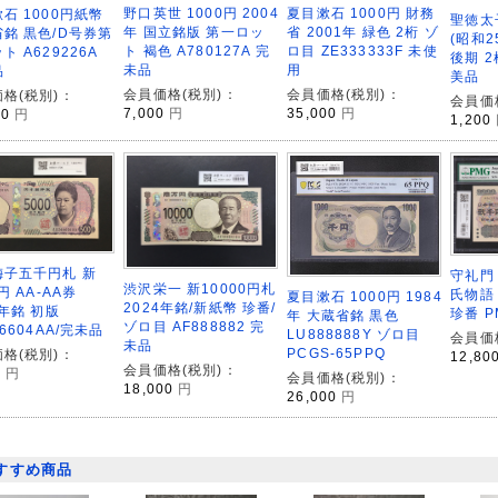
野口英世 1000円 2004
夏目漱石 1000円 財務
石 1000円紙幣
聖徳太
年 国立銘版 第一ロッ
省 2001年 緑色 2桁 ゾ
銘 黒色/D号券第
(昭和2
ト 褐色 A780127A 完
ロ目 ZE333333F 未使
ト A629226A
後期 2
未品
用
品
美品
会員価格(税別)：
会員価格(税別)：
格(税別)：
会員価
7,000
円
35,000
円
00
円
1,200
梅子五千円札 新
守礼門 
渋沢栄一 新10000円札
円 AA-AA券
氏物語 
夏目漱石 1000円 1984
2024年銘/新紙幣 珍番/
4年銘 初版
珍番 P
年 大蔵省銘 黒色
ゾロ目 AF888882 完
66604AA/完未品
LU888888Y ゾロ目
会員価
未品
PCGS-65PPQ
格(税別)：
12,80
会員価格(税別)：
0
円
会員価格(税別)：
18,000
円
26,000
円
すすめ商品