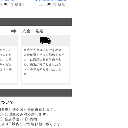
1,000
円(税別)
11,000
円(税別)
入金・発送
支払い方
当店で入金確認ができ次第、
きました
入金確認メールを配信すると
上、ご注
ともに商品の発送準備を進
みくださ
め、発送が完了しましたら、
認メール
メールでお知らせいたしま
。
す。
について
利尊重と法令遵守を約束致します。
は下記理由のみ対応致します。
② 当店手違い ③ 偽物
後 3日以内にご連絡お願い致します。