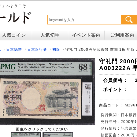
ド」へようこそ
人気コイン
人気切手
イベント案内
ご利用案内
ム
日本紙幣
日本銀行券
初版
守礼門 2000円記念紙幣 前期 1桁 初版 A
守礼門 200
A003222A
会員価格：
ポイント：
商品コード：
M296
発行機関 : 日本銀行
発行年号 : 2000年
発行情報 : 記念紙
画像をクリックしてください
額面図案 : 200