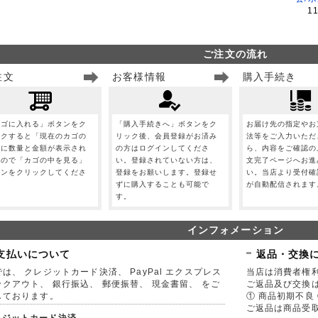
1
ご注文の流れ
注文
お客様情報
購入手続き
カゴに入れる」ボタンをク
「購入手続きへ」ボタンをク
お届け先の指定やお
ックすると「現在のカゴの
リック後、会員登録がお済み
法等をご入力いただ
」に数量と金額が表示され
の方はログインしてくださ
ら、内容をご確認の
すので「カゴの中を見る」
い。登録されていない方は、
文完了ページへお進
タンをクリックしてくださ
登録をお願いします。登録せ
い。当店より受付確
。
ずに購入することも可能で
が自動配信されます
す。
インフォメーション
支払いについて
返品・交換
は、 クレジットカード決済、 PayPal エクスプレス
当店は消費者権
ックアウト、 銀行振込、 郵便振替、 現金書留、 をご
ご返品及び交換
しております。
① 商品初期不良 
ご返品は商品受取
レジットカード決済