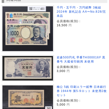
千円・五千円・万円紙幣 3枚組
2024年 新札記念 AA〜No.828/完
未品
会員価格(税別)：
16,500
円
岩倉500円札 早番TH000016F 黒
番号 大蔵省印刷局 未使用
会員価格(税別)：
3,000
円
楠公 5銭 印刷エラー紙幣 日本銀行
券 1944年 第5-9ロット 未使用2枚
セット
会員価格(税別)：
5,000
円