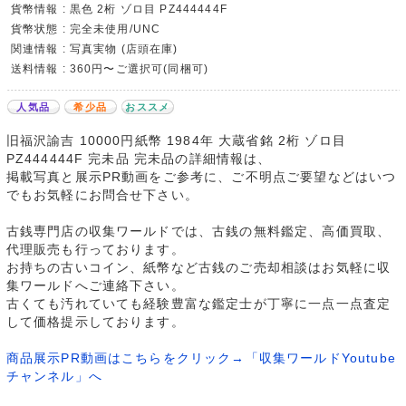
貨幣情報 : 黒色 2桁 ゾロ目 PZ444444F
貨幣状態 : 完全未使用/UNC
関連情報 : 写真実物 (店頭在庫)
送料情報 : 360円〜ご選択可(同梱可)
人気品
希少品
おススメ
旧福沢諭吉 10000円紙幣 1984年 大蔵省銘 2桁 ゾロ目
PZ444444F 完未品 完未品の詳細情報は、
掲載写真と展示PR動画をご参考に、ご不明点ご要望などはいつ
でもお気軽にお問合せ下さい。
古銭専門店の収集ワールドでは、古銭の無料鑑定、高価買取、
代理販売も行っております。
お持ちの古いコイン、紙幣など古銭のご売却相談はお気軽に収
集ワールドへご連絡下さい。
古くても汚れていても経験豊富な鑑定士が丁寧に一点一点査定
して価格提示しております。
商品展示PR動画はこちらをクリック→「収集ワールドYoutube
チャンネル」へ