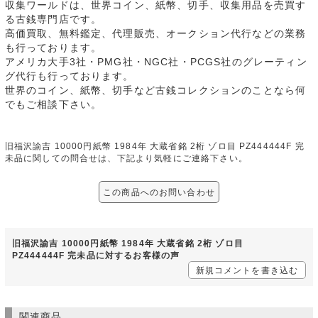
収集ワールドは、世界コイン、紙幣、切手、収集用品を売買す
る古銭専門店です。
高価買取、無料鑑定、代理販売、オークション代行などの業務
も行っております。
アメリカ大手3社・PMG社・NGC社・PCGS社のグレーティン
グ代行も行っております。
世界のコイン、紙幣、切手など古銭コレクションのことなら何
でもご相談下さい。
旧福沢諭吉 10000円紙幣 1984年 大蔵省銘 2桁 ゾロ目 PZ444444F 完
未品に関しての問合せは、下記より気軽にご連絡下さい。
この商品へのお問い合わせ
旧福沢諭吉 10000円紙幣 1984年 大蔵省銘 2桁 ゾロ目
PZ444444F 完未品に対するお客様の声
新規コメントを書き込む
関連商品