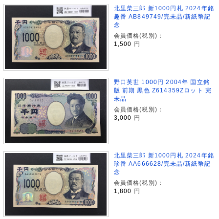
北里柴三郎 新1000円札 2024年銘
趣番 AB849749/完未品/新紙幣記
念
会員価格(税別)：
1,500
円
野口英世 1000円 2004年 国立銘
版 前期 黒色 Z614359Zロット 完
未品
会員価格(税別)：
3,000
円
北里柴三郎 新1000円札 2024年銘
珍番 AA666628/完未品/新紙幣記
念
会員価格(税別)：
1,800
円