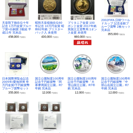
2002FIFA 日韓ワール
昭和天皇様御在位60
ブリタニア金貨 100
天皇陛下御在位十年
ドカップ 記念金銀プ
年記念 10万円金貨 昭
ポンド金貨 2017年銘
記念 1万円金貨プルー
ルーフ貨幣 2枚セット
和62年銘 ブリスター
英国王立造幣局 1オン
フ貨+白銅貨 2枚組 平
完未品
パック入 未使用
ス金貨 未使用
成11年 完未品
355,000
円(税別)
430,000
660,000
458,000
円(税別)
円(税別)
円(税別)
日本国際博覧会記念
国立公園制度100周年
国立公園制度100周年
国立公園制度100周年
2005年/愛地球博 壱
記念千円銀貨幣「阿
記念千円銀貨幣「大
記念千円銀貨幣「中
万円金貨/千円銀貨幣
寒摩周国立公園」R7
雪山国立公園」R7年
部山岳国立公園」R7
プルーフ貨幣セット
年銘 完未品
銘 完未品
年銘 完未品
355,000
12,000
12,000
12,000
円(税別)
円(税別)
円(税別)
円(税別)