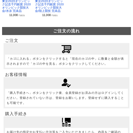
東京2020オリンピッ
東京2020オリンピッ
ク記念千円銀貨 2020
ク記念千円銀貨 2020
オリンピック競技大
オリンピック競技大
会/水泳 完未品
会/陸上競技 完未品
11,000
11,000
円(税別)
円(税別)
ご注文の流れ
ご注文
「カゴに入れる」ボタンをクリックすると「現在のカゴの中」に数量と金額が表
示されますので「カゴの中を見る」ボタンをクリックしてください。
お客様情報
「購入手続きへ」ボタンをクリック後、会員登録がお済みの方はログインしてく
ださい。登録されていない方は、登録をお願いします。登録せずに購入すること
も可能です。
購入手続き
お届け先の指定やお支払い方法等をご入力いただきましたら、内容をご確認の