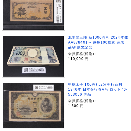
北里柴三郎 新1000円札 2024年銘
AA878401〜 連番100枚束 完未
品/新紙幣記念
会員価格(税別)：
110,000
円
聖徳太子 100円札/2次発行百圓
1946年 日本銀行券A号 ロット76-
553056 美品
会員価格(税別)：
1,600
円