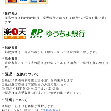
銀行振込
商品代金はPayPay銀行、楽天銀行とゆうちょ銀行へご送金お願い致し
ます。
郵便振替
郵便振替は、当店のゆうちょ銀行口座へご送金お願い致します。
現金書留
現金書留にてご決済の場合は収集ワールド店頭宛にご送付お願い致しま
す。
返品・交換について
当店は消費者権利尊重と法令遵守を約束致します。
ご返品及び交換は下記理由のみ対応致します。
① 商品初期不良 ② 当店手違い ③ 偽物
ご返品は商品受取後 3日以内にご連絡お願い致します。
送料について
送料は下記よりお客様が選択します。
■パターンA (一律200円)
（
送料を表示
）