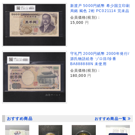
新渡戸 5000円紙幣 希少国立印刷
局銘 褐色 2桁 PC021114 完未品
会員価格(税別)：
15,000
円
守礼門 2000円紙幣 2000年発行/
源氏物語絵巻 ゾロ目/珍番
BA888888N 未使用
会員価格(税別)：
180,000
円
おすすめ商品
おすすめ商品一覧