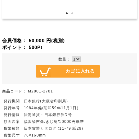
会員価格：
50,000
円(税別)
ポイント：
500
Pt
数量：
商品コード：
M2801-2781
発行機関 : 日本銀行(大蔵省印刷局)
発行年号 : 1984年銘(昭和59年11月1日)
発行情報 : 法定通貨・日本銀行券D号
額面図案 : 福沢諭吉像/きじ鳥/10000円紙幣
貨幣種類 : 日本貨幣カタログ (11-79 紙29)
貨幣尺寸 : 76×160mm