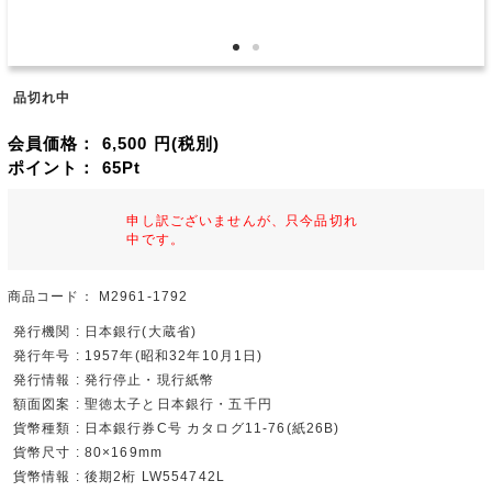
品切れ中
会員価格：
6,500
円(税別)
ポイント：
65
Pt
申し訳ございませんが、只今品切れ
中です。
商品コード：
M2961-1792
発行機関 : 日本銀行(大蔵省)
発行年号 : 1957年(昭和32年10月1日)
発行情報 : 発行停止・現行紙幣
額面図案 : 聖徳太子と日本銀行・五千円
貨幣種類 : 日本銀行券C号 カタログ11-76(紙26B)
貨幣尺寸 : 80×169mm
貨幣情報 : 後期2桁 LW554742L