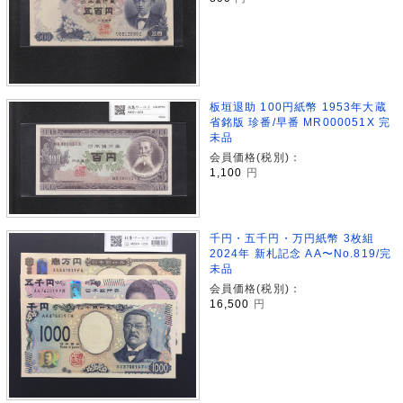
板垣退助 100円紙幣 1953年大蔵
省銘版 珍番/早番 MR000051X 完
未品
会員価格(税別)：
1,100
円
千円・五千円・万円紙幣 3枚組
2024年 新札記念 AA〜No.819/完
未品
会員価格(税別)：
16,500
円