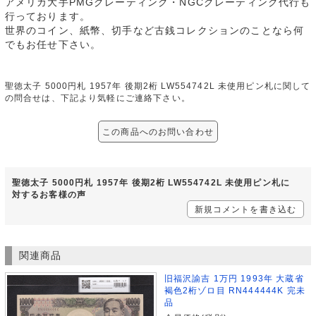
アメリカ大手PMGグレーティング・NGCグレーティング代行も
行っております。
世界のコイン、紙幣、切手など古銭コレクションのことなら何
でもお任せ下さい。
聖徳太子 5000円札 1957年 後期2桁 LW554742L 未使用ピン札に関して
の問合せは、下記より気軽にご連絡下さい。
この商品へのお問い合わせ
聖徳太子 5000円札 1957年 後期2桁 LW554742L 未使用ピン札に
対するお客様の声
新規コメントを書き込む
関連商品
旧福沢諭吉 1万円 1993年 大蔵省
褐色2桁ゾロ目 RN444444K 完未
品