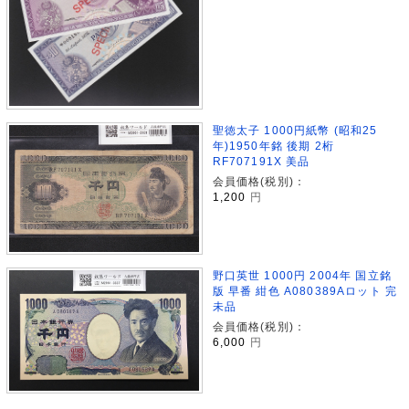
聖徳太子 1000円紙幣 (昭和25
年)1950年銘 後期 2桁
RF707191X 美品
会員価格(税別)：
1,200
円
野口英世 1000円 2004年 国立銘
版 早番 紺色 A080389Aロット 完
未品
会員価格(税別)：
6,000
円