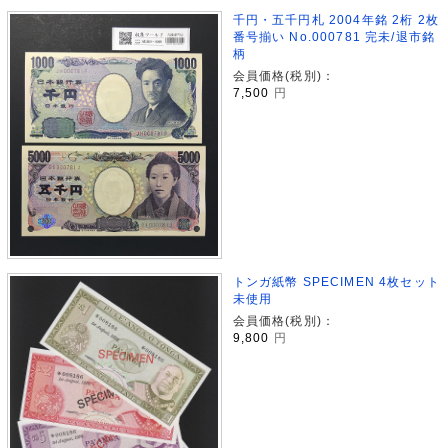
千円・五千円札 2004年銘 2桁 2枚
番号揃い No.000781 完未/退市銘
柄
会員価格(税別)：
7,500
円
トンガ紙幣 SPECIMEN 4枚セット
未使用
会員価格(税別)：
9,800
円