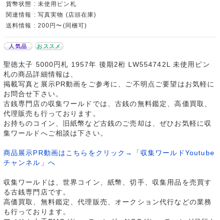
貨幣状態 : 未使用ピン札
関連情報 : 写真実物 (店頭在庫)
送料情報 : 200円〜(同梱可)
人気品
おススメ
聖徳太子 5000円札 1957年 後期2桁 LW554742L 未使用ピン
札の商品詳細情報は、
掲載写真と展示PR動画をご参考に、ご不明点ご要望はお気軽に
お問合せ下さい。
古銭専門店の収集ワールドでは、古銭の無料鑑定、高価買取、
代理販売も行っております。
お持ちのコイン、旧紙幣など古銭のご売却は、ぜひお気軽に収
集ワールドへご相談は下さい。
商品展示PR動画はこちらをクリック→「収集ワールドYoutube
チャンネル」へ
収集ワールドは、世界コイン、紙幣、切手、収集用品を売買す
る古銭専門店です。
高価買取、無料鑑定、代理販売、オークション代行などの業務
も行っております。