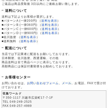
ご返品は商品受取後 3日以内にご連絡お願い致します。
送料について
送料は下記よりお客様が選択します。
■パターンA (一律200円)
（
送料を表示
）
■パターンB (一律360円)
（
送料を表示
）
■パターンC (一律600円)
（
送料を表示
）
■パターンD (一律900円)
（
送料を表示
）
■佐川急便
（
送料を表示
）
■送料無料
（
送料を表示
）
配送について
当店では下記業者に配送をお願いしております。
日本郵便、佐川急便、西濃運輸、その他
商品送料は全て商品ページに表示しております。
高額商品には保証付書留便をお勧めしております。
お客様センター
お問い合わせは、
お問い合わせフォーム
、
メール
、お電話、FAXで受け付
けております。
収集ワールド
〒350-1117 川越市広栄町17-7-1F
TEL 049-249-2525
FAX 049-257-4989