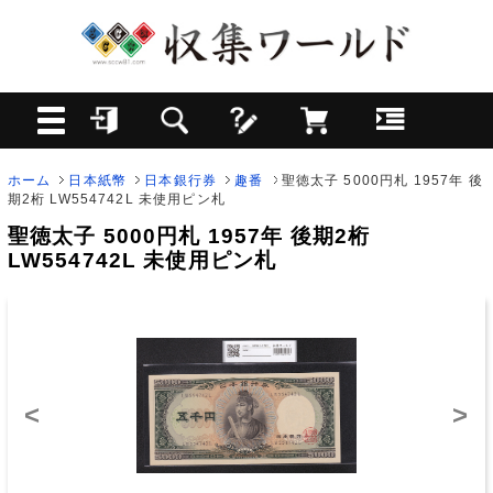
ホーム
日本紙幣
日本銀行券
趣番
聖徳太子 5000円札 1957年 後
期2桁 LW554742L 未使用ピン札
聖徳太子 5000円札 1957年 後期2桁
LW554742L 未使用ピン札
<
>