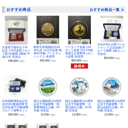
おすすめ商品
おすすめ商品一覧
2002FIFA 日韓ワール
昭和天皇様御在位60
ブリタニア金貨 100
天皇陛下御在位十年
ドカップ 記念金銀プ
年記念 10万円金貨 昭
ポンド金貨 2017年銘
記念 1万円金貨プルー
ルーフ貨幣 2枚セット
和62年銘 ブリスター
英国王立造幣局 1オン
フ貨+白銅貨 2枚組 平
完未品
パック入 未使用
ス金貨 未使用
成11年 完未品
355,000
円(税別)
430,000
660,000
458,000
円(税別)
円(税別)
円(税別)
日本国際博覧会記念
国立公園制度100周年
国立公園制度100周年
国立公園制度100周年
2005年/愛地球博 壱
記念千円銀貨幣「阿
記念千円銀貨幣「大
記念千円銀貨幣「中
万円金貨/千円銀貨幣
寒摩周国立公園」R7
雪山国立公園」R7年
部山岳国立公園」R7
プルーフ貨幣セット
年銘 完未品
銘 完未品
年銘 完未品
355,000
12,000
12,000
12,000
円(税別)
円(税別)
円(税別)
円(税別)