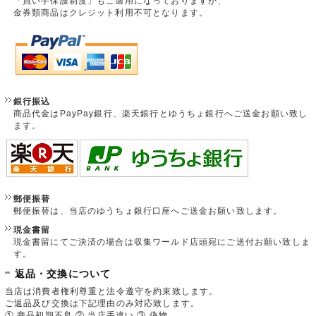
「買い手保護制度」もご適用になっておりますが、
金券類商品はクレジット利用不可となります。
銀行振込
商品代金はPayPay銀行、楽天銀行とゆうちょ銀行へご送金お願い致し
ます。
郵便振替
郵便振替は、当店のゆうちょ銀行口座へご送金お願い致します。
現金書留
現金書留にてご決済の場合は収集ワールド店頭宛にご送付お願い致しま
す。
返品・交換について
当店は消費者権利尊重と法令遵守を約束致します。
ご返品及び交換は下記理由のみ対応致します。
① 商品初期不良 ② 当店手違い ③ 偽物