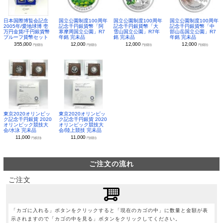
日本国際博覧会記念
国立公園制度100周年
国立公園制度100周年
国立公園制度100周年
2005年/愛地球博 壱
記念千円銀貨幣「阿
記念千円銀貨幣「大
記念千円銀貨幣「中
万円金貨/千円銀貨幣
寒摩周国立公園」R7
雪山国立公園」R7年
部山岳国立公園」R7
プルーフ貨幣セット
年銘 完未品
銘 完未品
年銘 完未品
355,000
12,000
12,000
12,000
円(税別)
円(税別)
円(税別)
円(税別)
東京2020オリンピッ
東京2020オリンピッ
ク記念千円銀貨 2020
ク記念千円銀貨 2020
オリンピック競技大
オリンピック競技大
会/水泳 完未品
会/陸上競技 完未品
11,000
11,000
円(税別)
円(税別)
ご注文の流れ
ご注文
「カゴに入れる」ボタンをクリックすると「現在のカゴの中」に数量と金額が表
示されますので「カゴの中を見る」ボタンをクリックしてください。