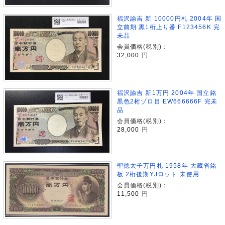
福沢諭吉 新 10000円札 2004年 国
立前期 黒1桁上り番 F123456K 完
未品
会員価格(税別)：
32,000
円
福沢諭吉 新1万円 2004年 国立銘
黒色2桁ゾロ目 EW666666F 完未
品
会員価格(税別)：
28,000
円
聖徳太子万円札 1958年 大蔵省銘
板 2桁後期YJロット 未使用
会員価格(税別)：
11,500
円