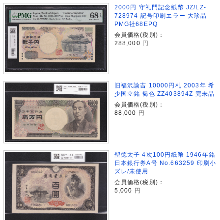
2000円 守礼門記念紙幣 JZ/LZ-
728974 記号印刷エラー 大珍品
PMG社68EPQ
会員価格(税別)：
288,000
円
旧福沢諭吉 10000円札 2003年 希
少国立銘 褐色 ZZ403894Z 完未品
会員価格(税別)：
88,000
円
聖徳太子 4次100円紙幣 1946年銘
日本銀行券A号 No.663259 印刷小
ズレ/未使用
会員価格(税別)：
5,000
円