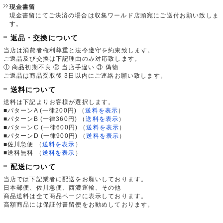
現金書留
現金書留にてご決済の場合は収集ワールド店頭宛にご送付お願い致しま
す。
返品・交換について
当店は消費者権利尊重と法令遵守を約束致します。
ご返品及び交換は下記理由のみ対応致します。
① 商品初期不良 ② 当店手違い ③ 偽物
ご返品は商品受取後 3日以内にご連絡お願い致します。
送料について
送料は下記よりお客様が選択します。
■パターンA (一律200円)
（
送料を表示
）
■パターンB (一律360円)
（
送料を表示
）
■パターンC (一律600円)
（
送料を表示
）
■パターンD (一律900円)
（
送料を表示
）
■佐川急便
（
送料を表示
）
■送料無料
（
送料を表示
）
配送について
当店では下記業者に配送をお願いしております。
日本郵便、佐川急便、西濃運輸、その他
商品送料は全て商品ページに表示しております。
高額商品には保証付書留便をお勧めしております。