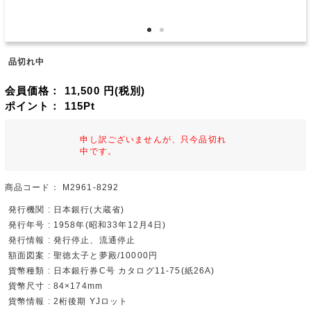
品切れ中
会員価格：
11,500
円(税別)
ポイント：
115
Pt
申し訳ございませんが、只今品切れ
中です。
商品コード：
M2961-8292
発行機関 : 日本銀行(大蔵省)
発行年号 : 1958年(昭和33年12月4日)
発行情報 : 発行停止、流通停止
額面図案 : 聖徳太子と夢殿/10000円
貨幣種類 : 日本銀行券C号 カタログ11-75(紙26A)
貨幣尺寸 : 84×174mm
貨幣情報 : 2桁後期 YJロット