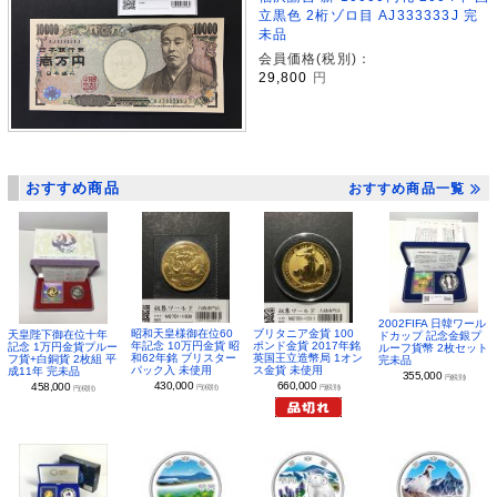
立黒色 2桁ゾロ目 AJ333333J 完
未品
会員価格(税別)：
29,800
円
おすすめ商品
おすすめ商品一覧
2002FIFA 日韓ワール
昭和天皇様御在位60
ブリタニア金貨 100
天皇陛下御在位十年
ドカップ 記念金銀プ
年記念 10万円金貨 昭
ポンド金貨 2017年銘
記念 1万円金貨プルー
ルーフ貨幣 2枚セット
和62年銘 ブリスター
英国王立造幣局 1オン
フ貨+白銅貨 2枚組 平
完未品
パック入 未使用
ス金貨 未使用
成11年 完未品
355,000
円(税別)
430,000
660,000
458,000
円(税別)
円(税別)
円(税別)