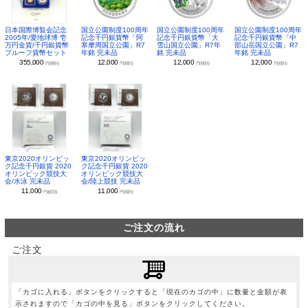
日本国際博覧会記念
国立公園制度100周年
国立公園制度100周年
国立公園制度100周年
2005年/愛地球博 壱
記念千円銀貨幣「阿
記念千円銀貨幣「大
記念千円銀貨幣「中
万円金貨/千円銀貨幣
寒摩周国立公園」R7
雪山国立公園」R7年
部山岳国立公園」R7
プルーフ貨幣セット
年銘 完未品
銘 完未品
年銘 完未品
355,000
12,000
12,000
12,000
円(税別)
円(税別)
円(税別)
円(税別)
東京2020オリンピッ
東京2020オリンピッ
ク記念千円銀貨 2020
ク記念千円銀貨 2020
オリンピック競技大
オリンピック競技大
会/水泳 完未品
会/陸上競技 完未品
11,000
11,000
円(税別)
円(税別)
ご注文の流れ
ご注文
「カゴに入れる」ボタンをクリックすると「現在のカゴの中」に数量と金額が表
示されますので「カゴの中を見る」ボタンをクリックしてください。