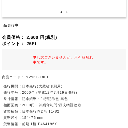
品切れ中
会員価格：
2,600
円(税別)
ポイント：
26
Pt
申し訳ございませんが、只今品切れ
中です。
商品コード：
M2961-1801
発行機関 : 日本銀行(大蔵省印刷局)
発行年号 : 2000年 (平成12年7月19日発行)
発行情報 : 記念紙幣・1桁/記号色 黒色
額面図案 : 2000円・沖縄守礼門/源氏物語絵巻
貨幣種類 : 日本銀行券D号 11-82
貨幣尺寸 : 154×76 mm
貨幣情報 : 前期 1桁 P464196Y