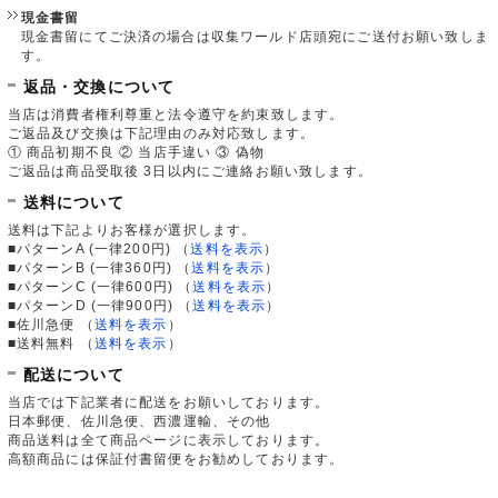
現金書留
現金書留にてご決済の場合は収集ワールド店頭宛にご送付お願い致しま
す。
返品・交換について
当店は消費者権利尊重と法令遵守を約束致します。
ご返品及び交換は下記理由のみ対応致します。
① 商品初期不良 ② 当店手違い ③ 偽物
ご返品は商品受取後 3日以内にご連絡お願い致します。
送料について
送料は下記よりお客様が選択します。
■パターンA (一律200円)
（
送料を表示
）
■パターンB (一律360円)
（
送料を表示
）
■パターンC (一律600円)
（
送料を表示
）
■パターンD (一律900円)
（
送料を表示
）
■佐川急便
（
送料を表示
）
■送料無料
（
送料を表示
）
配送について
当店では下記業者に配送をお願いしております。
日本郵便、佐川急便、西濃運輸、その他
商品送料は全て商品ページに表示しております。
高額商品には保証付書留便をお勧めしております。