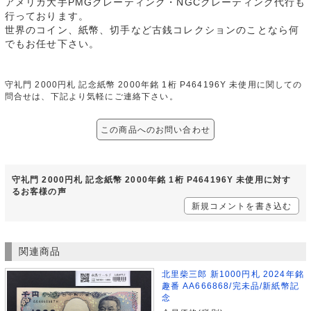
アメリカ大手PMGグレーティング・NGCグレーティング代行も
行っております。
世界のコイン、紙幣、切手など古銭コレクションのことなら何
でもお任せ下さい。
守礼門 2000円札 記念紙幣 2000年銘 1桁 P464196Y 未使用に関しての
問合せは、下記より気軽にご連絡下さい。
この商品へのお問い合わせ
守礼門 2000円札 記念紙幣 2000年銘 1桁 P464196Y 未使用に対す
るお客様の声
新規コメントを書き込む
関連商品
北里柴三郎 新1000円札 2024年銘
趣番 AA666868/完未品/新紙幣記
念