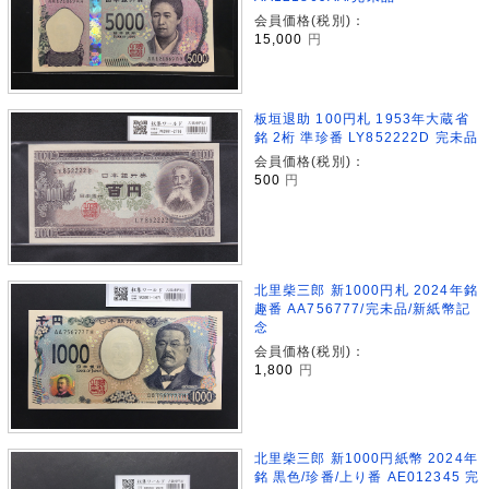
会員価格(税別)：
15,000
円
板垣退助 100円札 1953年大蔵省
銘 2桁 準珍番 LY852222D 完未品
会員価格(税別)：
500
円
北里柴三郎 新1000円札 2024年銘
趣番 AA756777/完未品/新紙幣記
念
会員価格(税別)：
1,800
円
北里柴三郎 新1000円紙幣 2024年
銘 黒色/珍番/上り番 AE012345 完