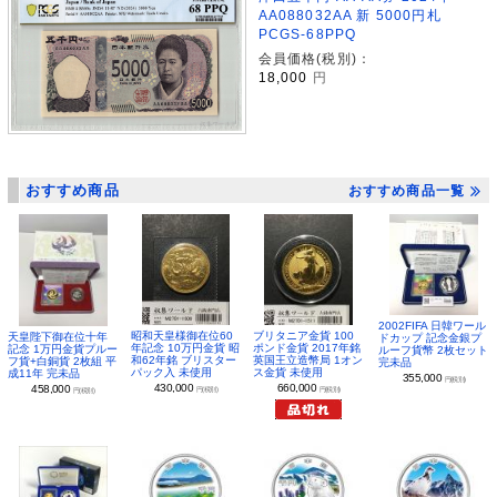
AA088032AA 新 5000円札
PCGS-68PPQ
会員価格(税別)：
18,000
円
おすすめ商品
おすすめ商品一覧
2002FIFA 日韓ワール
昭和天皇様御在位60
ブリタニア金貨 100
天皇陛下御在位十年
ドカップ 記念金銀プ
年記念 10万円金貨 昭
ポンド金貨 2017年銘
記念 1万円金貨プルー
ルーフ貨幣 2枚セット
和62年銘 ブリスター
英国王立造幣局 1オン
フ貨+白銅貨 2枚組 平
完未品
パック入 未使用
ス金貨 未使用
成11年 完未品
355,000
円(税別)
430,000
660,000
458,000
円(税別)
円(税別)
円(税別)