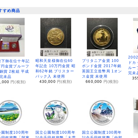
すすめ商品
200
昭和天皇様御在位60
ブリタニア金貨 100
陛下御在位十年記
ドカ
年記念 10万円金貨 昭
ポンド金貨 2017年銘
万円金貨プルーフ
ルー
和62年銘 ブリスター
英国王立造幣局 1オン
銅貨 2枚組 平成
完未
パック入 未使用
ス金貨 未使用
 完未品
35
430,000
円(税別)
660,000
円(税別)
8,000
円(税別)
園制度100周年
国立公園制度100周年
国立公園制度100周年
千円銀貨幣「阿寒
記念千円銀貨幣「大雪
記念千円銀貨幣「中部