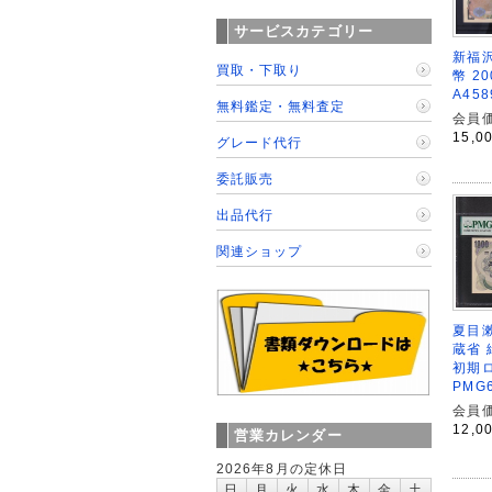
サービスカテゴリー
新福沢
買取・下取り
幣 2
A45
無料鑑定・無料査定
会員価
15,0
グレード代行
委託販売
出品代行
関連ショップ
夏目漱
蔵省 
初期
PMG
会員価
12,0
営業カレンダー
2026年8月の定休日
日
月
火
水
木
金
土