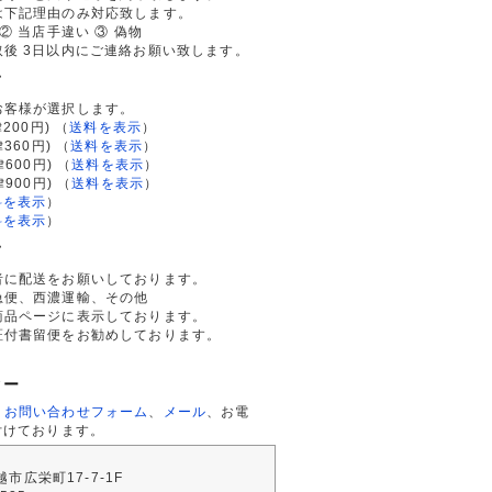
は下記理由のみ対応致します。
② 当店手違い ③ 偽物
後 3日以内にご連絡お願い致します。
て
お客様が選択します。
200円)
（
送料を表示
）
律360円)
（
送料を表示
）
律600円)
（
送料を表示
）
律900円)
（
送料を表示
）
料を表示
）
料を表示
）
て
者に配送をお願いしております。
急便、西濃運輸、その他
商品ページに表示しております。
証付書留便をお勧めしております。
ター
、
お問い合わせフォーム
、
メール
、お電
付けております。
川越市広栄町17-7-1F