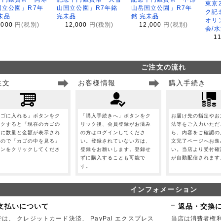
東京
国立公園」R7年
山国立公園」R7年銘
山岳国立公園」R7年
ク記
未品
完未品
銘 完未品
オリ
,000
円(税別)
12,000
円(税別)
12,000
円(税別)
会/
1
ご注文の流れ
注文
お客様情報
購入手続き
カゴに入れる」ボタンをク
「購入手続きへ」ボタンをク
お届け先の指定やお
ックすると「現在のカゴの
リック後、会員登録がお済み
法等をご入力いただ
」に数量と金額が表示され
の方はログインしてくださ
ら、内容をご確認の
すので「カゴの中を見る」
い。登録されていない方は、
文完了ページへお進
タンをクリックしてくださ
登録をお願いします。登録せ
い。当店より受付確
。
ずに購入することも可能で
が自動配信されます
す。
インフォメーション
支払いについて
返品・交換
は、 クレジットカード決済、 PayPal エクスプレス
当店は消費者権