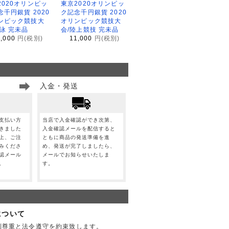
2020オリンピッ
東京2020オリンピッ
念千円銀貨 2020
ク記念千円銀貨 2020
ンピック競技大
オリンピック競技大
水泳 完未品
会/陸上競技 完未品
1,000
円(税別)
11,000
円(税別)
入金・発送
支払い方
当店で入金確認ができ次第、
きました
入金確認メールを配信すると
上、ご注
ともに商品の発送準備を進
みくださ
め、発送が完了しましたら、
認メール
メールでお知らせいたしま
。
す。
について
利尊重と法令遵守を約束致します。