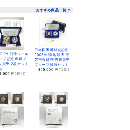
おすすめ商品一覧
日本国際博覧会記念
2FIFA 日韓ワール
2005年/愛地球博 壱
ップ 記念金銀プ
万円金貨/千円銀貨幣
フ貨幣 2枚セット
プルーフ貨幣セット
品
355,000
円(税別)
5,000
円(税別)