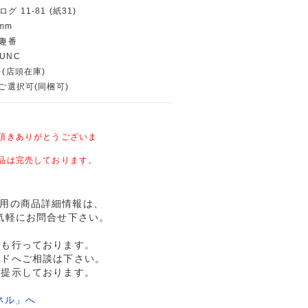
グ 11-81 (紙31)
mm
 趣番
UNC
 (店頭在庫)
〜ご選択可(同梱可)
頂きありがとうございま
品は完売しております。
 未使用の商品詳細情報は、
気軽にお問合せ下さい。
売も行っております。
ルドへご相談は下さい。
格提示しております。
ネル」へ