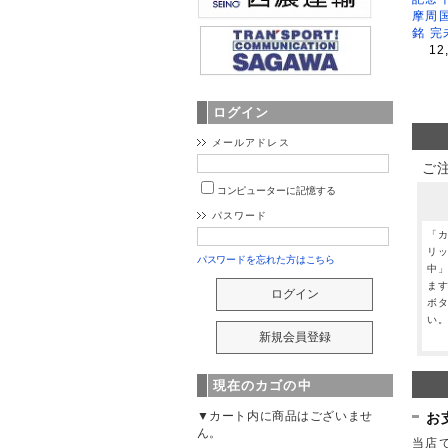
摩周
銘 完
12
ログイン
メールアドレス
ご
コンピューターに記憶する
パスワード
「
リ
パスワードを忘れた方はこちら
中
ま
ボ
い
現在のカゴの中
▼カート内に商品はございませ
お
ん。
当店で