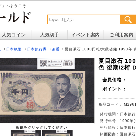
ド」へようこそ
人気コイン
人気切手
イベント案内
ご利用案内
ム
日本紙幣
日本銀行券
趣番
夏目漱石 1000円札/大蔵省銘 1990年 青
夏目漱石 100
色 後期/2桁 
会員価格：
ポイント：
商品コード：
M296
発行機関 : 日本銀行
発行年号 : 1990年
画像をクリックしてください
発行情報 : 日本銀
額面図案 : 夏目漱石