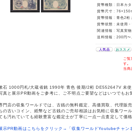
貨幣種類 : 日本カタロ
貨幣尺寸 : 76×150
貨幣情報 : 青色2桁
貨幣状態 : 未使用・
関連情報 : 写真実物
送料情報 : 200円
人気品
おススメ
ご覧
す｡
当商
石 1000円札/大蔵省銘 1990年 青色 後期/2桁 DE552647V
写真と展示PR動画をご参考に、ご不明点ご要望などはいつでもお
専門店の収集ワールドでは、古銭の無料鑑定、高価買取、代理販
ちの古いコイン、紙幣など古銭のご売却相談はお気軽に収集ワー
ても汚れていても経験豊富な鑑定士が丁寧に一点一点査定して価
展示PR動画はこちらをクリック→「収集ワールドYoutubeチャン