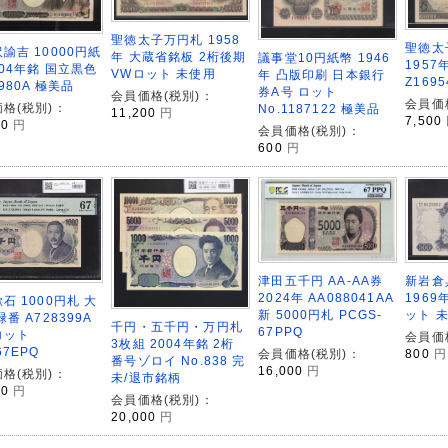
聖徳太子万円札 1958
聖徳太
諭吉 10000円紙
年 大蔵省銘板 2桁後期
議事堂10円紙幣 1946
1957
004年銘 国立黒色
VWロット 未使用
年 凸版印刷 日本銀行
Z169
8980A 極美品
券A号 ロット
会員価格(税別)：
会員価
格(税別)：
No.1187122 極美品
11,200
円
7,500
00
円
会員価格(税別)：
600
円
新岩倉具
津田五千円 AA-AA券
1969年
2024年 AA088041AA
石 1000円札 大
ット 
新 5000円札 PCGS-
緑番 A728399A
千円・五千円・万円札
67PPQ
ロット
会員価
3枚組 2004年銘 2桁
67EPQ
800
円
会員価格(税別)：
番号ゾロイ No.838 完
16,000
円
格(税別)：
未/退市銘柄
00
円
会員価格(税別)：
20,000
円