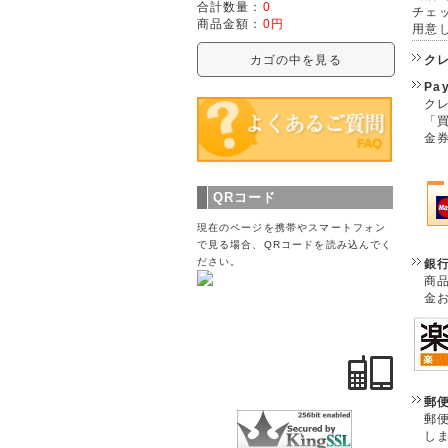
合計数量：
0
チェ
商品金額：
0円
用意
カゴの中を見る
ク
Pa
クレ
「
金
QRコード
現在のページを携帯やスマートフォン
で見る場合、QRコードを読み込んでく
ださい。
銀
商
金
郵
郵
し