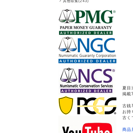
其他収集(243)
夏目漱
掲載
古銭
お持
古く
商品