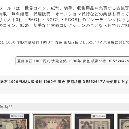
ワールドは、世界コイン、紙幣、切手、収集用品を売買する古銭
買取、無料鑑定、代理販売、オークション代行などの業務も行っ
リカ大手3社・PMG社・NGC社・PCGS社のグレーティング代行
のコイン、紙幣、切手など古銭コレクションのことなら何でもご
石 1000円札/大蔵省銘 1990年 青色 後期/2桁 DE552647V 未使
夏目漱石 1000円札/大蔵省銘 1990年 青色 後期/2桁 DE5526
漱石 1000円札/大蔵省銘 1990年 青色 後期/2桁 DE552647V 未使用に
連商品