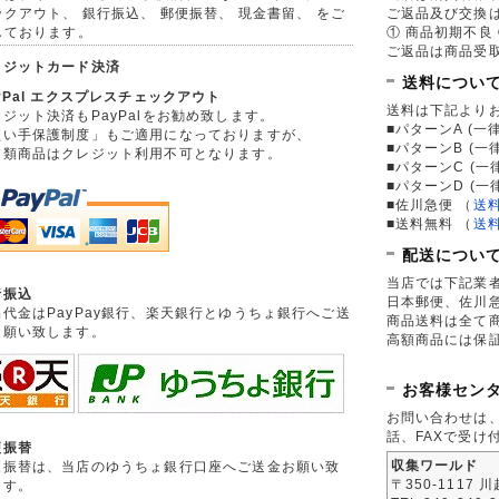
ックアウト、 銀行振込、 郵便振替、 現金書留、 をご
ご返品及び交換
しております。
① 商品初期不良 
ご返品は商品受取
レジットカード決済
送料につい
yPal エクスプレスチェックアウト
送料は下記より
ジット決済もPayPalをお勧め致します。
■パターンA (一律
買い手保護制度」もご適用になっておりますが、
■パターンB (一
券類商品はクレジット利用不可となります。
■パターンC (一
■パターンD (一
■佐川急便
（
送
■送料無料
（
送
配送につい
当店では下記業
行振込
日本郵便、佐川
品代金はPayPay銀行、楽天銀行とゆうちょ銀行へご送
商品送料は全て
お願い致します。
高額商品には保
お客様セン
お問い合わせは
話、FAXで受け
便振替
収集ワールド
便振替は、当店のゆうちょ銀行口座へご送金お願い致
〒350-1117 
ます。