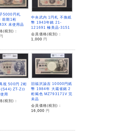
子5000円札
中央武内 1円札 不換紙
年 前期1桁
幣 1943年銘 21-
543X 未使用品
121691 極美品-3151
格(税別)：
会員価格(税別)：
円
1,000
円
旧福沢諭吉 10000円紙
視 500円 2桁
幣 1984年 大蔵省銘 2
(S44) ZT-Zロ
桁褐色 MZ793171V 完
未使用
未品
格(税別)：
会員価格(税別)：
16,000
円