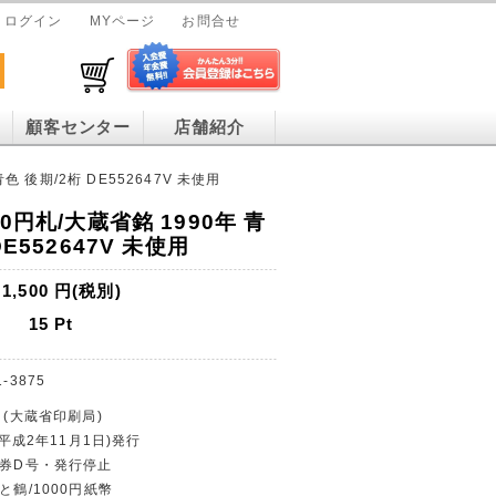
ログイン
MYページ
お問合せ
顧客センター
店舗紹介
色 後期/2桁 DE552647V 未使用
0円札/大蔵省銘 1990年 青
DE552647V 未使用
1,500
円(税別)
15
Pt
1-3875
 (大蔵省印刷局)
(平成2年11月1日)発行
行券D号・発行停止
と鶴/1000円紙幣