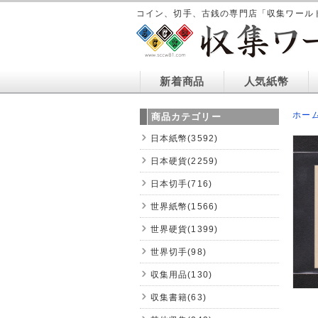
コイン、切手、古銭の専門店「収集ワール
新着商品
人気紙幣
ホー
商品カテゴリー
日本紙幣(3592)
日本硬貨(2259)
日本切手(716)
世界紙幣(1566)
世界硬貨(1399)
世界切手(98)
収集用品(130)
収集書籍(63)