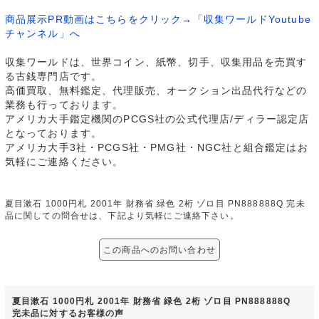
商品展示PR動画はこちらをクリック→「収集ワールドYoutube
チャンネル」へ
収集ワールドは、世界コイン、紙幣、切手、収集用品を売買す
る古銭専門店です。
高価買取、無料鑑定、代理販売、オークション出品代行などの
業務も行っております。
アメリカ大手鑑定機関のPCGS社の公式代理店/ディラー認定店
となっております。
アメリカ大手3社・PCGS社・PMG社・NGC社と組合鑑定はお
気軽にご連絡ください。
夏目漱石 1000円札 2001年 財務省 緑色 2桁 ゾロ目 PN888888Q 完未
品に関しての問合せは、下記より気軽にご連絡下さい。
この商品へのお問い合わせ
夏目漱石 1000円札 2001年 財務省 緑色 2桁 ゾロ目 PN888888Q
完未品に対するお客様の声