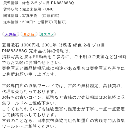
貨幣情報 : 緑色 2桁 ゾロ目 PN888888Q
貨幣状態 : 完全未使用・UNC
関連情報 : 写真実物 (店頭在庫)
送料情報 : 600円〜ご選択可(同梱可)
人気品
希少品
おススメ
夏目漱石 1000円札 2001年 財務省 緑色 2桁 ゾロ目
PN888888Q 完未品の詳細情報は、
掲載写真と展示PR動画をご参考に、ご不明点ご要望などは何時
でもお気軽にお問合せ下さい。
実物写真と商品情報記載に相違がある場合は実物写真を基準に
ご判断お願い申し上げます。
古銭専門店の収集ワールドでは、古銭の無料鑑定、高価買取、
代理販売も行っております。
お持ちの古いコイン、紙幣など古銭のご売却相談はお気軽に収
集ワールドへご連絡下さい。
古くても汚れていても経験豊富な鑑定士が丁寧に一点一点査定
して価格提示しております。
古銭のことなら、日本貨幣商協同組合加盟店の古銭専門店収集
ワールドへご相談ください。