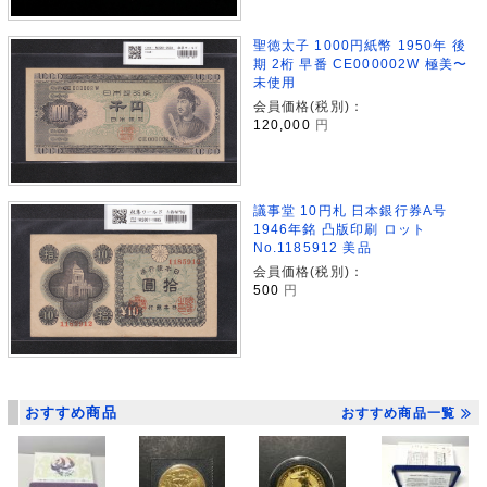
聖徳太子 1000円紙幣 1950年 後
期 2桁 早番 CE000002W 極美〜
未使用
会員価格(税別)：
120,000
円
議事堂 10円札 日本銀行券A号
1946年銘 凸版印刷 ロット
No.1185912 美品
会員価格(税別)：
500
円
おすすめ商品
おすすめ商品一覧