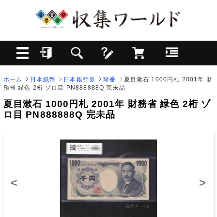
ホーム
日本紙幣
日本銀行券
珍番
夏目漱石 1000円札 2001年 財
務省 緑色 2桁 ゾロ目 PN888888Q 完未品
夏目漱石 1000円札 2001年 財務省 緑色 2桁 ゾ
ロ目 PN888888Q 完未品
<
>