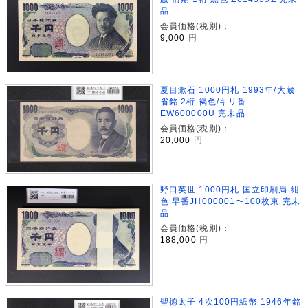
品
会員価格(税別)：
9,000
円
夏目漱石 1000円札 1993年/大蔵
省銘 2桁 褐色/キリ番
EW600000U 完未品
会員価格(税別)：
20,000
円
野口英世 1000円札 国立印刷局 紺
色 早番JH000001〜100枚束 完未
品
会員価格(税別)：
188,000
円
聖徳太子 4次100円紙幣 1946年銘