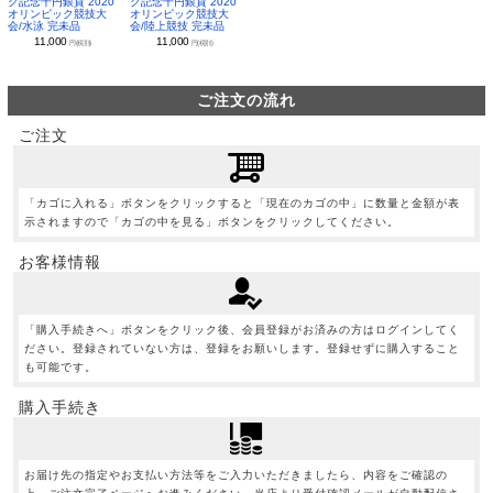
ク記念千円銀貨 2020
ク記念千円銀貨 2020
オリンピック競技大
オリンピック競技大
会/水泳 完未品
会/陸上競技 完未品
11,000
11,000
円(税別)
円(税別)
ご注文の流れ
ご注文
「カゴに入れる」ボタンをクリックすると「現在のカゴの中」に数量と金額が表
示されますので「カゴの中を見る」ボタンをクリックしてください。
お客様情報
「購入手続きへ」ボタンをクリック後、会員登録がお済みの方はログインしてく
ださい。登録されていない方は、登録をお願いします。登録せずに購入すること
も可能です。
購入手続き
お届け先の指定やお支払い方法等をご入力いただきましたら、内容をご確認の