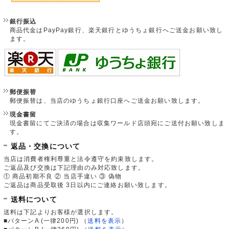
銀行振込
商品代金はPayPay銀行、楽天銀行とゆうちょ銀行へご送金お願い致し
ます。
郵便振替
郵便振替は、当店のゆうちょ銀行口座へご送金お願い致します。
現金書留
現金書留にてご決済の場合は収集ワールド店頭宛にご送付お願い致しま
す。
返品・交換について
当店は消費者権利尊重と法令遵守を約束致します。
ご返品及び交換は下記理由のみ対応致します。
① 商品初期不良 ② 当店手違い ③ 偽物
ご返品は商品受取後 3日以内にご連絡お願い致します。
送料について
送料は下記よりお客様が選択します。
■パターンA (一律200円)
（
送料を表示
）