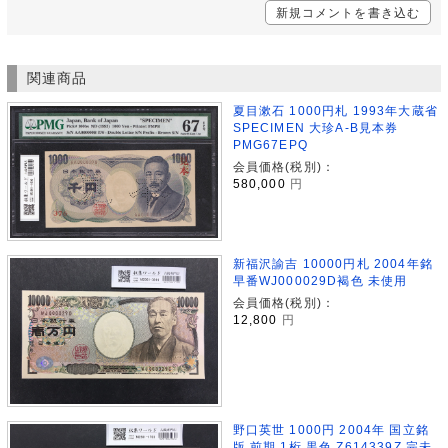
新規コメントを書き込む
関連商品
夏目漱石 1000円札 1993年大蔵省
SPECIMEN 大珍A-B見本券
PMG67EPQ
会員価格(税別)：
580,000
円
新福沢諭吉 10000円札 2004年銘
早番WJ000029D褐色 未使用
会員価格(税別)：
12,800
円
野口英世 1000円 2004年 国立銘
版 前期 1桁 黒色 Z614339Z 完未