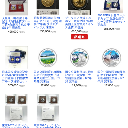
2002FIFA 日韓ワール
昭和天皇様御在位60
ブリタニア金貨 100
天皇陛下御在位十年
ドカップ 記念金銀プ
年記念 10万円金貨 昭
ポンド金貨 2017年銘
記念 1万円金貨プルー
ルーフ貨幣 2枚セット
和62年銘 ブリスター
英国王立造幣局 1オン
フ貨+白銅貨 2枚組 平
完未品
パック入 未使用
ス金貨 未使用
成11年 完未品
355,000
円(税別)
430,000
660,000
458,000
円(税別)
円(税別)
円(税別)
日本国際博覧会記念
国立公園制度100周年
国立公園制度100周年
国立公園制度100周年
2005年/愛地球博 壱
記念千円銀貨幣「阿
記念千円銀貨幣「大
記念千円銀貨幣「中
万円金貨/千円銀貨幣
寒摩周国立公園」R7
雪山国立公園」R7年
部山岳国立公園」R7
プルーフ貨幣セット
年銘 完未品
銘 完未品
年銘 完未品
355,000
12,000
12,000
12,000
円(税別)
円(税別)
円(税別)
円(税別)
東京2020オリンピッ
東京2020オリンピッ