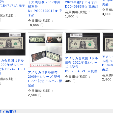
記号
ト大統領像 2017年銘
2009年銘/オハイオ州
美品
71547171A 極美
補充券
D00409838☆ 完未品
会員価
No.PG00730113★ 完
会員価格(税別)：
3,000
未品
格(税別)：
1,800
円
円
会員価格(税別)：
18,000
円
アメリカ
アメリカ合衆国 1ドル
カ合衆国 1ドル
ル札 
紙幣 2021年銘シリー
2009年銘シリー
D004
ズ B記号
号 B62471181F
未品
B55783462C 未使用
アメリカ 2ドル紙幣
用
会員価
2009年シリーズ 記号
会員価格(税別)：
格(税別)：
2,800
L-A〜 記念アルバム 限
300
円
円
定品
会員価格(税別)：
2,500
円
すすめ商品