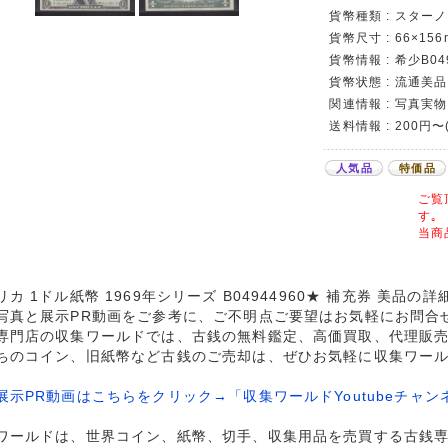
貨幣種類 : スターノ
貨幣尺寸 : 66×156
貨幣情報 : 希少B04
貨幣状態 : 流通美品
関連情報 : 写真実物
送料情報 : 200円〜
人気品
特価品
ご覧
す｡
当商
リカ 1ドル紙幣 1969年シリーズ B04944960★ 補充券 美品の
写真と展示PR動画をご参考に、ご不明点ご要望はお気軽にお問合
専門店の収集ワールドでは、古銭の無料鑑定、高価買取、代理販
ちのコイン、旧紙幣など古銭のご売却は、ぜひお気軽に収集ワー
展示PR動画はこちらをクリック→「収集ワールドYoutubeチャン
ワールドは、世界コイン、紙幣、切手、収集用品を売買する古銭