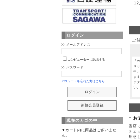
12
ログイン
ご
メールアドレス
コンピューターに記憶する
「
リ
パスワード
中
ま
パスワードを忘れた方はこちら
ボ
い
お
現在のカゴの中
当店で
▼カート内に商品はございませ
チェ
ん。
用意