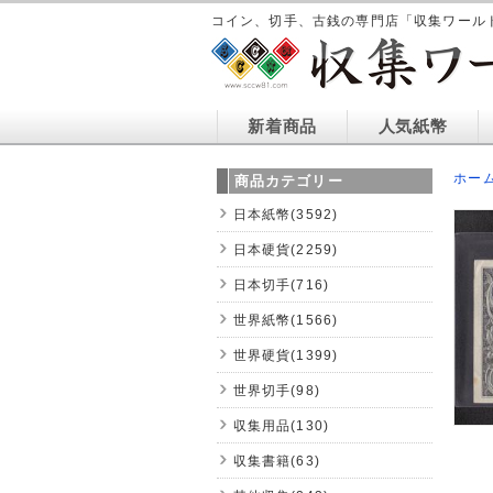
コイン、切手、古銭の専門店「収集ワール
新着商品
人気紙幣
ホー
商品カテゴリー
日本紙幣(3592)
日本硬貨(2259)
日本切手(716)
世界紙幣(1566)
世界硬貨(1399)
世界切手(98)
収集用品(130)
収集書籍(63)