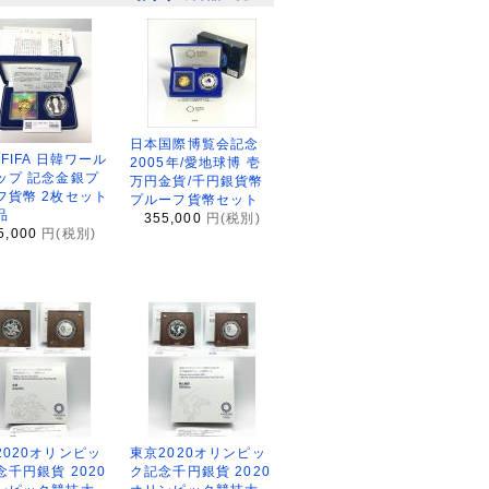
日本国際博覧会記念
2FIFA 日韓ワール
2005年/愛地球博 壱
ップ 記念金銀プ
万円金貨/千円銀貨幣
フ貨幣 2枚セット
プルーフ貨幣セット
品
355,000
円(税別)
5,000
円(税別)
2020オリンピッ
東京2020オリンピッ
念千円銀貨 2020
ク記念千円銀貨 2020