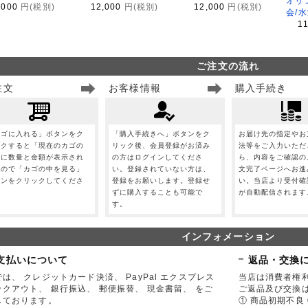
オリ
,000
円(税別)
12,000
円(税別)
12,000
円(税別)
会/
1
ご注文の流れ
注文
お客様情報
購入手続き
カゴに入れる」ボタンをク
「購入手続きへ」ボタンをク
お届け先の指定やお
ックすると「現在のカゴの
リック後、会員登録がお済み
法等をご入力いただ
」に数量と金額が表示され
の方はログインしてくださ
ら、内容をご確認の
すので「カゴの中を見る」
い。登録されていない方は、
文完了ページへお進
タンをクリックしてくださ
登録をお願いします。登録せ
い。当店より受付確
。
ずに購入することも可能で
が自動配信されます
す。
インフォメーション
支払いについて
返品・交換
は、 クレジットカード決済、 PayPal エクスプレス
当店は消費者権
ックアウト、 銀行振込、 郵便振替、 現金書留、 をご
ご返品及び交換
しております。
① 商品初期不良 