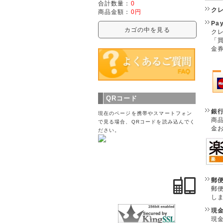
合計数量：
0
ク
商品金額：
0円
Pa
カゴの中を見る
クレ
「
金
QRコード
銀
現在のページを携帯やスマートフォン
商
で見る場合、QRコードを読み込んでく
金
ださい。
郵
郵
し
現
現