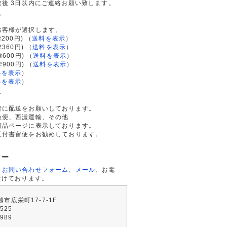
後 3日以内にご連絡お願い致します。
て
お客様が選択します。
200円)
（
送料を表示
）
律360円)
（
送料を表示
）
律600円)
（
送料を表示
）
律900円)
（
送料を表示
）
料を表示
）
料を表示
）
て
者に配送をお願いしております。
急便、西濃運輸、その他
商品ページに表示しております。
証付書留便をお勧めしております。
ター
、
お問い合わせフォーム
、
メール
、お電
付けております。
川越市広栄町17-7-1F
2525
4989