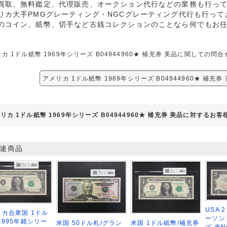
買取、無料鑑定、代理販売、オークション代行などの業務も行っ
リカ大手PMGグレーティング・NGCグレーティング代行も行って
のコイン、紙幣、切手など古銭コレクションのことなら何でもお
カ 1ドル紙幣 1969年シリーズ B04944960★ 補充券 美品に関して
アメリカ 1ドル紙幣 1969年シリーズ B04944960★ 補充
リカ 1ドル紙幣 1969年シリーズ B04944960★ 補充券 美品に対するお客
連商品
USA 
カ合衆国 1ドル
ーソン
1995年銘シリー
米国 50ドル札/グラン
米国 1ドル紙幣/補充券
ズ 赤No