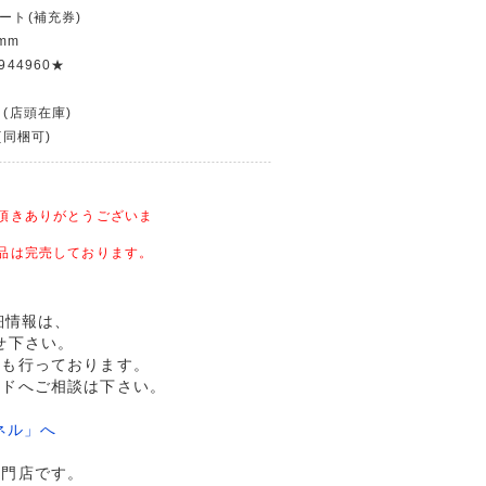
ート(補充券)
mm
944960★
 (店頭在庫)
(同梱可)
頂きありがとうございま
品は完売しております。
詳細情報は、
せ下さい。
売も行っております。
ルドへご相談は下さい。
ネル」へ
専門店です。