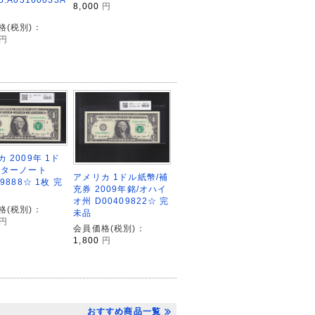
8,000
円
格(税別)：
円
 2009年 1ド
スターノート
アメリカ 1ドル紙幣/補
09888☆ 1枚 完
充券 2009年銘/オハイ
オ州 D00409822☆ 完
格(税別)：
未品
円
会員価格(税別)：
1,800
円
おすすめ商品一覧