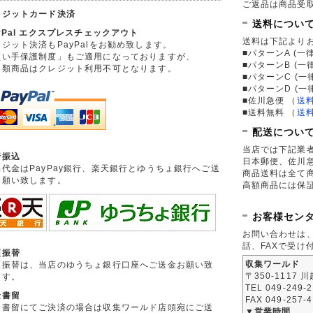
ご返品は商品受取
レジットカード決済
送料につい
yPal エクスプレスチェックアウト
送料は下記より
ジット決済もPayPalをお勧め致します。
■パターンA (一律
買い手保護制度」もご適用になっておりますが、
■パターンB (一
券類商品はクレジット利用不可となります。
■パターンC (一
■パターンD (一
■佐川急便
（
送
■送料無料
（
送
配送につい
当店では下記業
行振込
日本郵便、佐川
品代金はPayPay銀行、楽天銀行とゆうちょ銀行へご送
商品送料は全て
お願い致します。
高額商品には保
お客様セン
お問い合わせは
話、FAXで受け
便振替
収集ワールド
便振替は、当店のゆうちょ銀行口座へご送金お願い致
〒350-1117 
ます。
TEL 049-249-
金書留
FAX 049-257-
金書留にてご決済の場合は収集ワールド店頭宛にご送
▼営業時間