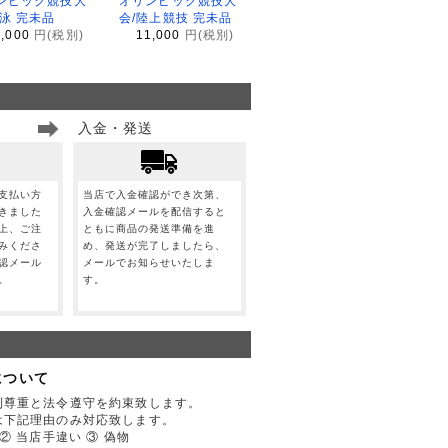
ンピック競技大
オリンピック競技大
水泳 完未品
会/陸上競技 完未品
1,000
円(税別)
11,000
円(税別)
入金・発送
支払い方
当店で入金確認ができ次第、
きました
入金確認メールを配信すると
上、ご注
ともに商品の発送準備を進
みくださ
め、発送が完了しましたら、
認メール
メールでお知らせいたしま
。
す。
について
利尊重と法令遵守を約束致します。
は下記理由のみ対応致します。
② 当店手違い ③ 偽物