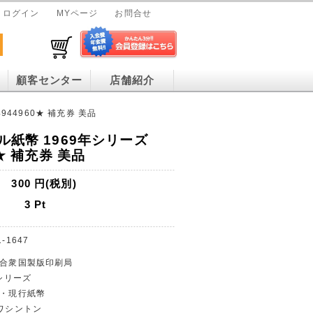
ログイン
MYページ
お問合せ
顧客センター
店舗紹介
944960★ 補充券 美品
ル紙幣 1969年シリーズ
0★ 補充券 美品
300
円(税別)
3
Pt
1-1647
カ合衆国製版印刷局
年シリーズ
貨・現行紙幣
ルとワシントン