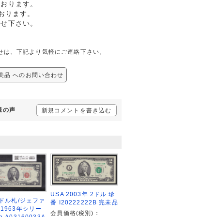
ております。
おります。
任せ下さい。
の問合せは、下記より気軽にご連絡下さい。
券 美品 へのお問い合わせ
様の声
新規コメントを書き込む
USA 2003年 2ドル 珍
2ドル札/ジェファ
番 I20222222B 完未品
 1963年シリー
会員価格(税別)：
.A03160033A