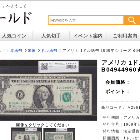
ド」へようこそ
人気コイン
人気切手
イベント案内
ご利用案内
ム
世界紙幣
米国
ドル紙幣
アメリカ 1ドル紙幣 1969年シリーズ B04
アメリカ 1ド
B0494496
会員価格：
ポイント：
商品コード：
M296
発行機関 : アメリ
発行年号 : 1969
画像をクリックしてください
発行情報 : 法定通
額面図案 : 1ド