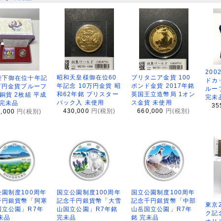
200
昭和天皇様御在位60
ブリタニア金貨 100
陛下御在位十年記
ドカ
年記念 10万円金貨 昭
ポンド金貨 2017年銘
万円金貨プルーフ
ルー
和62年銘 ブリスター
英国王立造幣局 1オン
銅貨 2枚組 平成
完未
パック入 未使用
ス金貨 未使用
 完未品
35
430,000
円(税別)
660,000
円(税別)
8,000
円(税別)
園制度100周年
国立公園制度100周年
国立公園制度100周年
千円銀貨幣「阿寒
記念千円銀貨幣「大雪
記念千円銀貨幣「中部
東京
国立公園」R7年
山国立公園」R7年銘
山岳国立公園」R7年
ク記
未品
完未品
銘 完未品