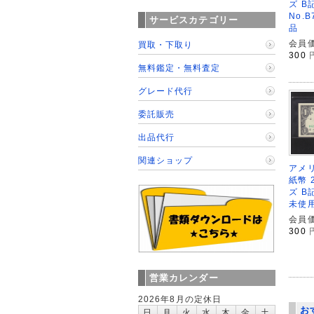
ズ B
No.B
サービスカテゴリー
品
会員価
買取・下取り
300
無料鑑定・無料査定
グレード代行
委託販売
出品代行
関連ショップ
アメリ
紙幣 
ズ B記
未使
会員価
300
営業カレンダー
2026年8月の定休日
お
日
月
火
水
木
金
土