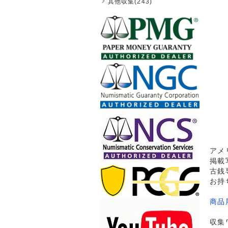
其他収集(243)
アメ
掲載
古銭
お持
商品
収集