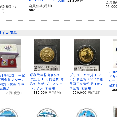
No.E12941772E 美品
11,800
円
会員価
会員価格(税別)：
格(税別)：
98,00
980
円
0
円
すすめ商品
200
昭和天皇様御在位60
ブリタニア金貨 100
陛下御在位十年記
ドカ
年記念 10万円金貨 昭
ポンド金貨 2017年銘
万円金貨プルーフ
ルー
和62年銘 ブリスター
英国王立造幣局 1オン
銅貨 2枚組 平成
完未
パック入 未使用
ス金貨 未使用
 完未品
35
430,000
円(税別)
660,000
円(税別)
8,000
円(税別)