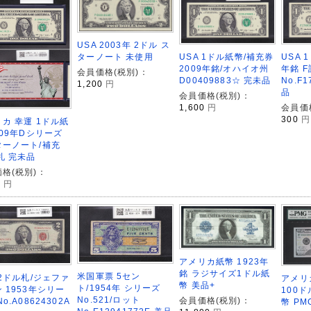
USA 2003年 2ドル ス
USA 1ドル紙幣/補充券
ターノート 未使用
USA 
2009年銘/オハイオ州
年銘 
会員価格(税別)：
D00409883☆ 完未品
No.F1
1,200
円
品
会員価格(税別)：
1,600
円
会員価
300
円
カ 幸運 1ドル紙
009年Dシリーズ
ターノート/補充
札 完未品
格(税別)：
0
円
アメリカ紙幣 1923年
銘 ラジサイズ1ドル紙
米国軍票 5セン
 2ドル札/ジェファ
アメリカ
幣 美品+
ト/1954年 シリーズ
 1953年シリー
100
No.521/ロット
会員価格(税別)：
o.A08624302A
幣 PM