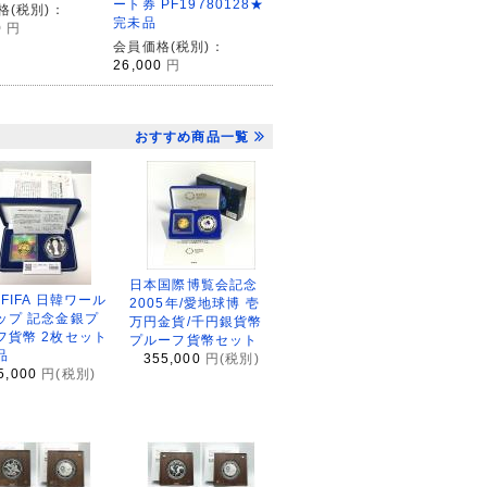
ート券 PF19780128★
格(税別)：
完未品
0
円
会員価格(税別)：
26,000
円
おすすめ商品一覧
日本国際博覧会記念
2FIFA 日韓ワール
2005年/愛地球博 壱
ップ 記念金銀プ
万円金貨/千円銀貨幣
フ貨幣 2枚セット
プルーフ貨幣セット
品
355,000
円(税別)
5,000
円(税別)