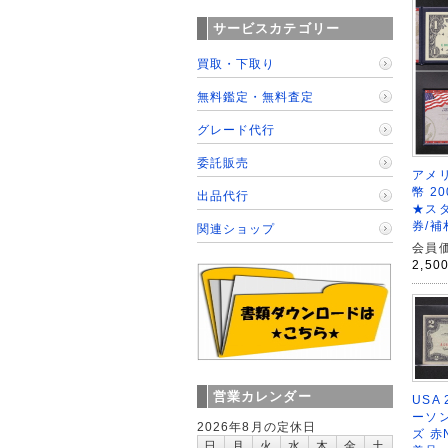
サービスカテゴリー
買取・下取り
無料鑑定・無料査定
グレード代行
委託販売
アメリ
幣 2
出品代行
★ス
券/補
関連ショップ
会員価
2,50
営業カレンダー
USA
ーソン
2026年8月の定休日
ズ 赤N
日
月
火
水
木
金
土