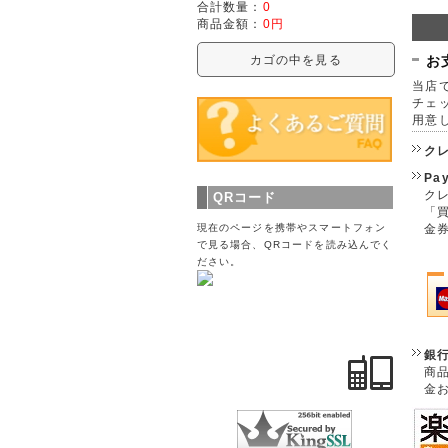
合計数量：
0
商品金額：
0円
お
カゴの中を見る
当店で
チェ
用意
ク
Pa
クレ
QRコード
「
金
現在のページを携帯やスマートフォン
で見る場合、QRコードを読み込んでく
ださい。
銀
商
金