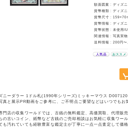
額面図案 : ディズ
貨幣種類 : ディズ
貨幣尺寸 : 159×70
貨幣情報 : ディズ
貨幣状態 : 未使用/
関連情報 : 写真実物
送料情報 : 200円
人気品
おススメ
ズニーダラー 1ドル札(1990年シリーズ)ミッキーマウス D00712
写真と展示PR動画をご参考に、ご不明点ご要望などはいつでもお
専門店の収集ワールドでは、古銭の無料鑑定、高価買取、代理販
ちの古いコイン、紙幣など古銭のご売却相談はお気軽に収集ワー
ても汚れていても経験豊富な鑑定士が丁寧に一点一点査定して価