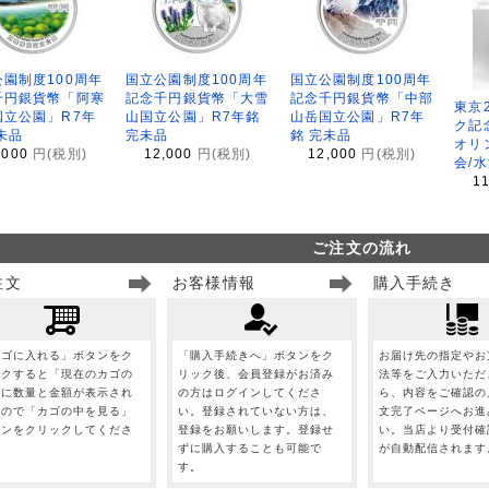
園制度100周年
国立公園制度100周年
国立公園制度100周年
千円銀貨幣「阿寒
記念千円銀貨幣「大雪
記念千円銀貨幣「中部
東京
国立公園」R7年
山国立公園」R7年銘
山岳国立公園」R7年
ク記
未品
完未品
銘 完未品
オリ
,000
円(税別)
12,000
円(税別)
12,000
円(税別)
会/
1
ご注文の流れ
注文
お客様情報
購入手続き
カゴに入れる」ボタンをク
「購入手続きへ」ボタンをク
お届け先の指定やお
ックすると「現在のカゴの
リック後、会員登録がお済み
法等をご入力いただ
」に数量と金額が表示され
の方はログインしてくださ
ら、内容をご確認の
すので「カゴの中を見る」
い。登録されていない方は、
文完了ページへお進
タンをクリックしてくださ
登録をお願いします。登録せ
い。当店より受付確
。
ずに購入することも可能で
が自動配信されます
す。