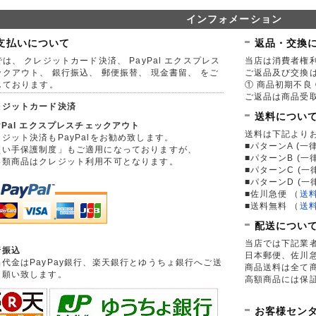
インフォメーション
支払いについて
返品・交換
は、 クレジットカード決済、 PayPal エクスプレス
当店は消費者権
ックアウト、 銀行振込、 郵便振替、 現金書留、 をご
ご返品及び交換
しております。
① 商品初期不良 
ご返品は商品受取
レジットカード決済
送料につい
yPal エクスプレスチェックアウト
送料は下記より
ジット決済もPayPalをお勧め致します。
■パターンA (一律
買い手保護制度」もご適用になっておりますが、
■パターンB (一
券類商品はクレジット利用不可となります。
■パターンC (一
■パターンD (一
■佐川急便
（
送
■送料無料
（
送
配送につい
当店では下記業
行振込
日本郵便、佐川
品代金はPayPay銀行、楽天銀行とゆうちょ銀行へご送
商品送料は全て
お願い致します。
高額商品には保
お客様セン