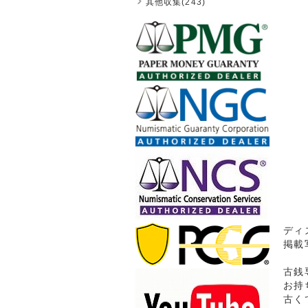
其他収集(243)
ディ
掲載
古銭
お持
古く