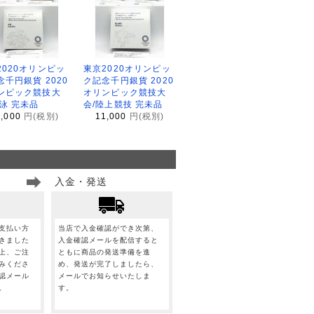
2020オリンピッ
東京2020オリンピッ
念千円銀貨 2020
ク記念千円銀貨 2020
ンピック競技大
オリンピック競技大
水泳 完未品
会/陸上競技 完未品
1,000
円(税別)
11,000
円(税別)
入金・発送
支払い方
当店で入金確認ができ次第、
きました
入金確認メールを配信すると
上、ご注
ともに商品の発送準備を進
みくださ
め、発送が完了しましたら、
認メール
メールでお知らせいたしま
。
す。