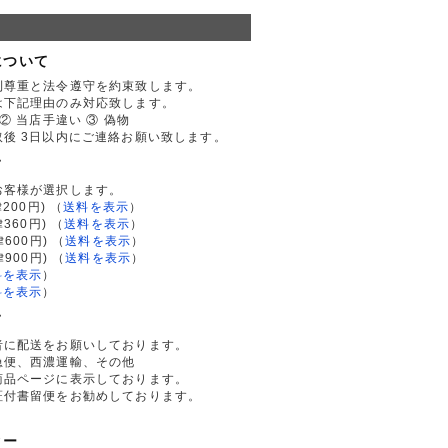
について
利尊重と法令遵守を約束致します。
は下記理由のみ対応致します。
② 当店手違い ③ 偽物
後 3日以内にご連絡お願い致します。
て
お客様が選択します。
200円)
（
送料を表示
）
律360円)
（
送料を表示
）
律600円)
（
送料を表示
）
律900円)
（
送料を表示
）
料を表示
）
料を表示
）
て
者に配送をお願いしております。
急便、西濃運輸、その他
商品ページに表示しております。
証付書留便をお勧めしております。
ター