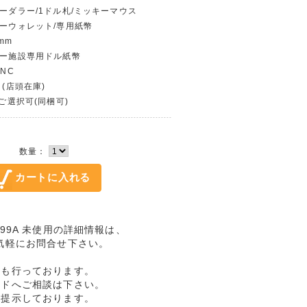
ニーダラー/1ドル札/ミッキーマウス
ニーウォレット/専用紙幣
mm
ニー施設専用ドル紙幣
UNC
 (店頭在庫)
〜ご選択可(同梱可)
数量：
099A 未使用の詳細情報は、
気軽にお問合せ下さい。
売も行っております。
ルドへご相談は下さい。
格提示しております。