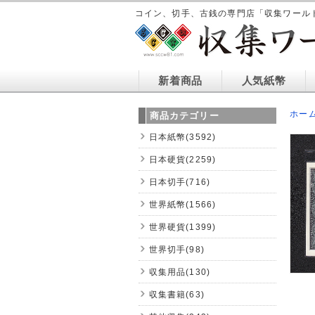
コイン、切手、古銭の専門店「収集ワール
新着商品
人気紙幣
ホー
商品カテゴリー
日本紙幣(3592)
日本硬貨(2259)
日本切手(716)
世界紙幣(1566)
世界硬貨(1399)
世界切手(98)
収集用品(130)
収集書籍(63)