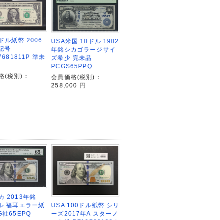
1ドル紙幣 2006
USA米国 10ドル 1902
F記号
年銘シカゴラージサイ
7681811P 準未
ズ希少 完未品
PCGS65PPQ
格(税別)：
会員価格(税別)：
258,000
円
 2013年銘
USA 100ドル紙幣 シリ
ドル 福耳エラー紙
ーズ2017年A スターノ
G社65EPQ