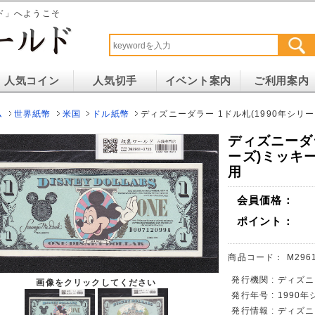
ド」へようこそ
人気コイン
人気切手
イベント案内
ご利用案内
ム
世界紙幣
米国
ドル紙幣
ディズニーダラー 1ドル札(1990年シリーズ
ディズニーダラ
ーズ)ミッキーマ
用
会員価格：
ポイント：
商品コード：
M296
発行機関 : ディズニ
画像をクリックしてください
発行年号 : 1990
発行情報 : ディズ