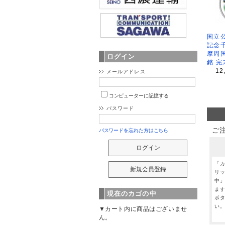
国立公
記念
摩周
ログイン
銘 完
12
メールアドレス
コンピューターに記憶する
パスワード
ご
パスワードを忘れた方はこちら
「
リ
中
ま
現在のカゴの中
ボ
い
▼カート内に商品はございませ
ん。