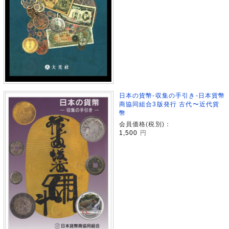
日本の貨幣-収集の手引き-日本貨幣
商協同組合3版発行 古代〜近代貨
幣
会員価格(税別)：
1,500
円