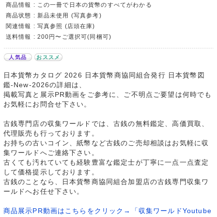
商品情報 : この一冊で日本の貨幣のすべてがわかる
商品状態 : 新品未使用 (写真参考)
関連情報 : 写真参照 (店頭在庫)
送料情報 : 200円〜ご選択可(同梱可)
人気品
おススメ
日本貨幣カタログ 2026 日本貨幣商協同組合発行 日本貨幣図
鑑-New-2026の詳細は、
掲載写真と展示PR動画をご参考に、ご不明点ご要望は何時でも
お気軽にお問合せ下さい。
古銭専門店の収集ワールドでは、古銭の無料鑑定、高価買取、
代理販売も行っております。
お持ちの古いコイン、紙幣など古銭のご売却相談はお気軽に収
集ワールドへご連絡下さい。
古くても汚れていても経験豊富な鑑定士が丁寧に一点一点査定
して価格提示しております。
古銭のことなら、日本貨幣商協同組合加盟店の古銭専門収集ワ
ールドへお任せ下さい。
商品展示PR動画はこちらをクリック→「収集ワールドYoutube