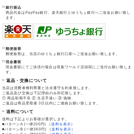
銀行振込
商品代金はPayPay銀行、楽天銀行とゆうちょ銀行へご送金お願い致し
ます。
郵便振替
郵便振替は、当店のゆうちょ銀行口座へご送金お願い致します。
現金書留
現金書留にてご決済の場合は収集ワールド店頭宛にご送付お願い致しま
す。
返品・交換について
当店は消費者権利尊重と法令遵守を約束致します。
ご返品及び交換は下記理由のみ対応致します。
① 商品初期不良 ② 当店手違い ③ 偽物
ご返品は商品受取後 3日以内にご連絡お願い致します。
送料について
送料は下記よりお客様が選択します。
■パターンA (一律200円)
（
送料を表示
）
■パターンB (一律360円)
（
送料を表示
）