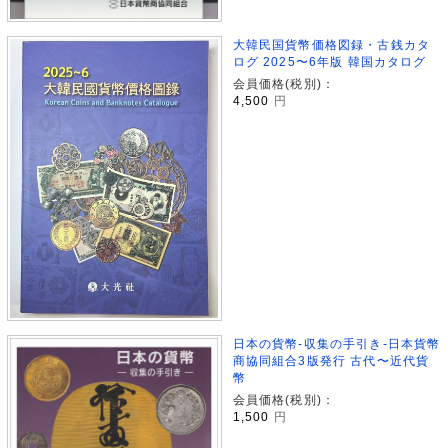
大韓民国貨幣価格図録・古銭カタ
ログ 2025〜6年版 韓国カタログ
会員価格(税別)：
4,500
円
日本の貨幣-収集の手引き-日本貨幣
商協同組合3版発行 古代〜近代貨
幣
会員価格(税別)：
1,500
円