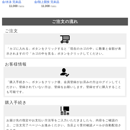
会/水泳 完未品
会/陸上競技 完未品
11,000
11,000
円(税別)
円(税別)
ご注文の流れ
ご注文
「カゴに入れる」ボタンをクリックすると「現在のカゴの中」に数量と金額が表
示されますので「カゴの中を見る」ボタンをクリックしてください。
お客様情報
「購入手続きへ」ボタンをクリック後、会員登録がお済みの方はログインしてく
ださい。登録されていない方は、登録をお願いします。登録せずに購入すること
も可能です。
購入手続き
お届け先の指定やお支払い方法等をご入力いただきましたら、内容をご確認の
上、ご注文完了ページへお進みください。当店より受付確認メールが自動配信さ