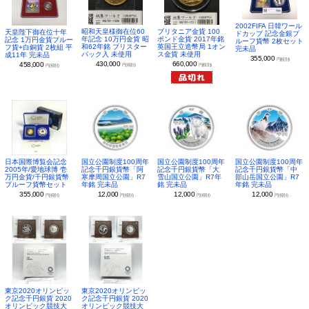
2002FIFA 日韓ワール
昭和天皇様御在位60
ブリタニア金貨 100
天皇陛下御在位十年
ドカップ 記念金銀プ
年記念 10万円金貨 昭
ポンド金貨 2017年銘
記念 1万円金貨プルー
ルーフ貨幣 2枚セット
和62年銘 ブリスター
英国王立造幣局 1オン
フ貨+白銅貨 2枚組 平
完未品
パック入 未使用
ス金貨 未使用
成11年 完未品
355,000
円(税別)
430,000
660,000
458,000
円(税別)
円(税別)
円(税別)
日本国際博覧会記念
国立公園制度100周年
国立公園制度100周年
国立公園制度100周年
2005年/愛地球博 壱
記念千円銀貨幣「阿
記念千円銀貨幣「大
記念千円銀貨幣「中
万円金貨/千円銀貨幣
寒摩周国立公園」R7
雪山国立公園」R7年
部山岳国立公園」R7
プルーフ貨幣セット
年銘 完未品
銘 完未品
年銘 完未品
355,000
12,000
12,000
12,000
円(税別)
円(税別)
円(税別)
円(税別)
東京2020オリンピッ
東京2020オリンピッ
ク記念千円銀貨 2020
ク記念千円銀貨 2020
オリンピック競技大
オリンピック競技大