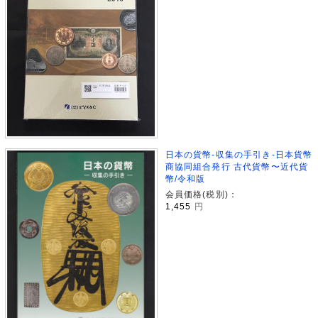
日本の貨幣-収集の手引き-日本貨幣
商協同組合発行 古代貨幣〜近代貨
幣/令和版
会員価格(税別)：
1,455
円