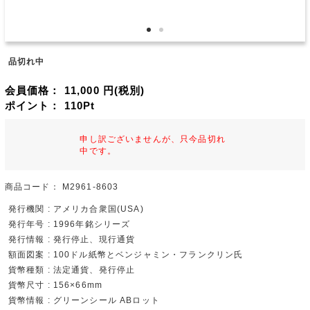
品切れ中
会員価格：
11,000
円(税別)
ポイント：
110
Pt
申し訳ございませんが、只今品切れ
中です。
商品コード：
M2961-8603
発行機関 : アメリカ合衆国(USA)
発行年号 : 1996年銘シリーズ
発行情報 : 発行停止、現行通貨
額面図案 : 100ドル紙幣とベンジャミン・フランクリン氏
貨幣種類 : 法定通貨、発行停止
貨幣尺寸 : 156×66mm
貨幣情報 : グリーンシール ABロット