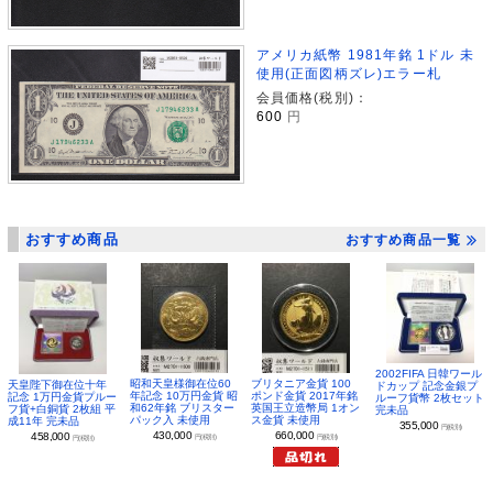
アメリカ紙幣 1981年銘 1ドル 未
使用(正面図柄ズレ)エラー札
会員価格(税別)：
600
円
おすすめ商品
おすすめ商品一覧
2002FIFA 日韓ワール
昭和天皇様御在位60
ブリタニア金貨 100
天皇陛下御在位十年
ドカップ 記念金銀プ
年記念 10万円金貨 昭
ポンド金貨 2017年銘
記念 1万円金貨プルー
ルーフ貨幣 2枚セット
和62年銘 ブリスター
英国王立造幣局 1オン
フ貨+白銅貨 2枚組 平
完未品
パック入 未使用
ス金貨 未使用
成11年 完未品
355,000
円(税別)
430,000
660,000
458,000
円(税別)
円(税別)
円(税別)