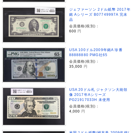
ジェファーソン 2ドル紙幣 2017年
銘 Aシリーズ B07749997A 完未
品
会員価格(税別)：
600
円
USA 100ドル2009年銘A 珍番
88888880 PMG社65
会員価格(税別)：
35,000
円
USA 20ドル札 ジャクソン大統領
像 2017年Aシリーズ
PG21917033H 未使用
会員価格(税別)：
4,000
円
米国 1ドル紙幣/補充券 2009年銘/