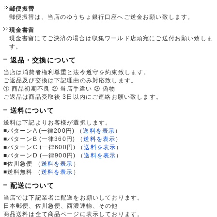
郵便振替
郵便振替は、当店のゆうちょ銀行口座へご送金お願い致します。
現金書留
現金書留にてご決済の場合は収集ワールド店頭宛にご送付お願い致しま
す。
返品・交換について
当店は消費者権利尊重と法令遵守を約束致します。
ご返品及び交換は下記理由のみ対応致します。
① 商品初期不良 ② 当店手違い ③ 偽物
ご返品は商品受取後 3日以内にご連絡お願い致します。
送料について
送料は下記よりお客様が選択します。
■パターンA (一律200円)
（
送料を表示
）
■パターンB (一律360円)
（
送料を表示
）
■パターンC (一律600円)
（
送料を表示
）
■パターンD (一律900円)
（
送料を表示
）
■佐川急便
（
送料を表示
）
■送料無料
（
送料を表示
）
配送について
当店では下記業者に配送をお願いしております。
日本郵便、佐川急便、西濃運輸、その他
商品送料は全て商品ページに表示しております。