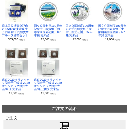
日本国際博覧会記念
国立公園制度100周年
国立公園制度100周年
国立公園制度100周年
2005年/愛地球博 壱
記念千円銀貨幣「阿
記念千円銀貨幣「大
記念千円銀貨幣「中
万円金貨/千円銀貨幣
寒摩周国立公園」R7
雪山国立公園」R7年
部山岳国立公園」R7
プルーフ貨幣セット
年銘 完未品
銘 完未品
年銘 完未品
355,000
12,000
12,000
12,000
円(税別)
円(税別)
円(税別)
円(税別)
東京2020オリンピッ
東京2020オリンピッ
ク記念千円銀貨 2020
ク記念千円銀貨 2020
オリンピック競技大
オリンピック競技大
会/水泳 完未品
会/陸上競技 完未品
11,000
11,000
円(税別)
円(税別)
ご注文の流れ
ご注文