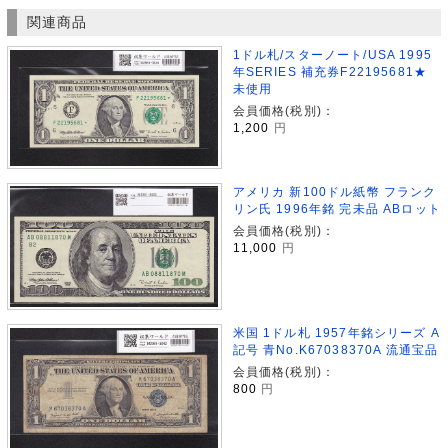
関連商品
1ドル札/スターノート/USA 1995
年SERIES 補充券F22195681★
未使用
会員価格(税別)：
1,200
円
アメリカ 新100ドル紙幣 フランク
リン氏 1996年銘 完未品 ABロット
会員価格(税別)：
11,000
円
米国 1ドル札 1957年銘シリーズ A
記号 青No.K67038370A 流通宝品
会員価格(税別)：
800
円