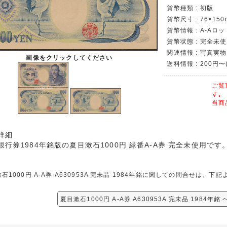
貨幣種類 : 初版
貨幣尺寸 : 76×150
貨幣情報 : A-Aロッ
貨幣状態 : 完全未使
関連情報 : 写真実物
画像をクリックしてください
送料情報 : 200円〜
ご覧
す｡
当商
詳細
銀行券1984年銘版の夏目漱石1000円 緑番A-A券 完全未使用です
石1000円 A-A券 A630953A 完未品 1984年銘に関しての問合せは、
夏目漱石1000円 A-A券 A630953A 完未品 1984年