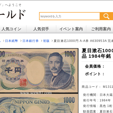
ド」へようこそ
人気コイン
人気切手
イベント案内
ご利用案内
ム
日本紙幣
日本銀行券
初版
夏目漱石1000円 A-A券 A630953A 完
夏目漱石1000
品 1984年銘
会員価格：
ポイント：
商品コード：
M1311
発行機関 : 日本大
発行年号 : 1984年
発行情報 : 黒色 1桁
額面図案 : 夏目漱石