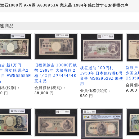
漱石1000円 A-A券 A630953A 完未品 1984年銘に対するお客様の声
連商品
吉 新1万円
旧福沢諭吉 10000円紙
新渡戸 
板垣退助 100円札
4年 国立銘 黒色2
幣 1993年 大蔵省銘 2
少国立
1953年 日本銀行券B号
目 EW555555E
桁 ゾロ目 JP444444K
DS35
良番 MS629529Z 未使
品
完未品
用
会員価
格(税別)：
会員価格(税別)：
9,800
会員価格(税別)：
00
円
38,000
円
980
円