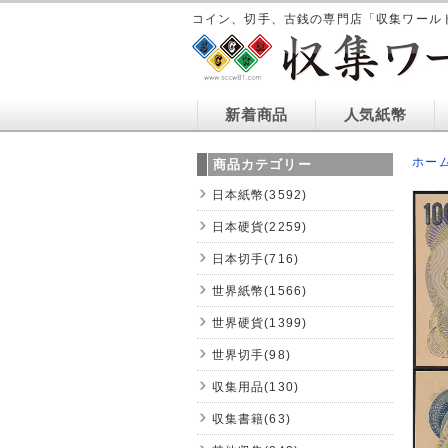
コイン、切手、古銭の専門店「収集ワール
新着商品
人気紙幣
ホー
商品カテゴリー
日本紙幣(3592)
日本硬貨(2259)
日本切手(716)
世界紙幣(1566)
世界硬貨(1399)
世界切手(98)
収集用品(130)
収集書籍(63)