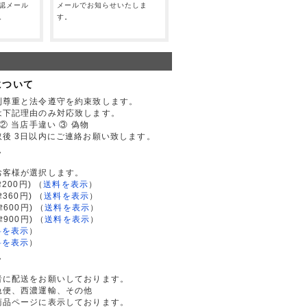
認メール
メールでお知らせいたしま
。
す。
について
利尊重と法令遵守を約束致します。
は下記理由のみ対応致します。
② 当店手違い ③ 偽物
後 3日以内にご連絡お願い致します。
て
お客様が選択します。
200円)
（
送料を表示
）
律360円)
（
送料を表示
）
律600円)
（
送料を表示
）
律900円)
（
送料を表示
）
料を表示
）
料を表示
）
て
者に配送をお願いしております。
急便、西濃運輸、その他
商品ページに表示しております。