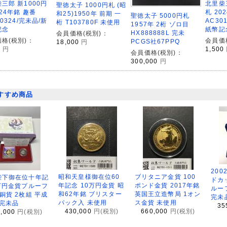
三郎 新1000円
北里柴
聖徳太子 1000円札 (昭
024年銘 趣番
札 20
和25)1950年 前期 一
聖徳太子 5000円札
10324/完未品/新
AC30
桁 T103780F 未使用
1957年 2桁 ゾロ目
記念
紙幣記
HX888888L 完未
会員価格(税別)：
格(税別)：
会員価
PCGS社67PPQ
18,000
円
0
円
1,500
会員価格(税別)：
300,000
円
すすめ商品
200
昭和天皇様御在位60
ブリタニア金貨 100
陛下御在位十年記
ドカ
年記念 10万円金貨 昭
ポンド金貨 2017年銘
万円金貨プルーフ
ルー
和62年銘 ブリスター
英国王立造幣局 1オン
銅貨 2枚組 平成
完未
パック入 未使用
ス金貨 未使用
 完未品
35
430,000
円(税別)
660,000
円(税別)
8,000
円(税別)