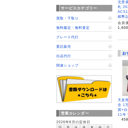
北里柴
札 2
サービスカテゴリー
AC5
紙幣
買取・下取り
会員価
1,60
無料鑑定・無料査定
グレード代行
委託販売
お
出品代行
関連ショップ
天皇
念 1
貨+白
営業カレンダー
11年
45
2026年8月の定休日
日
月
火
水
木
金
土