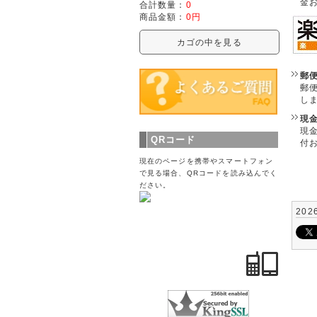
金
合計数量：
0
商品金額：
0円
カゴの中を見る
郵
郵
し
現
現
QRコード
付
現在のページを携帯やスマートフォン
で見る場合、QRコードを読み込んでく
ださい。
202