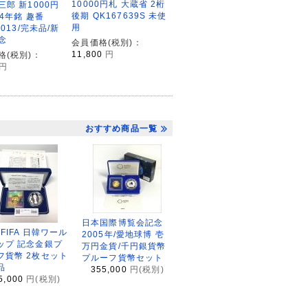
10000円札 大蔵省 2桁
三郎 新1000円
後期 QK167639S 未使
24年銘 趣番
用
1013/完未品/新
念
会員価格(税別)：
11,800
円
格(税別)：
円
おすすめ商品一覧
日本国際博覧会記念
2FIFA 日韓ワール
2005年/愛地球博 壱
ップ 記念金銀プ
万円金貨/千円銀貨幣
フ貨幣 2枚セット
プルーフ貨幣セット
品
355,000
円(税別)
5,000
円(税別)