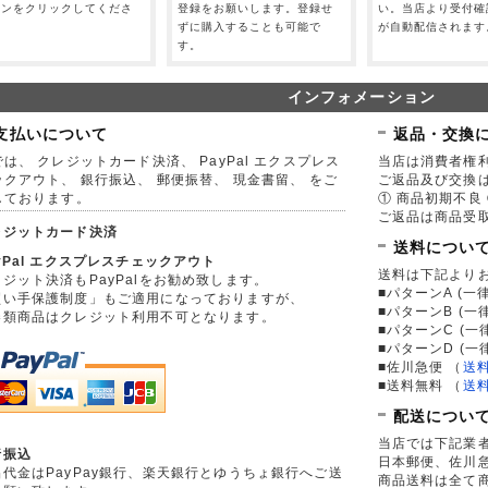
タンをクリックしてくださ
登録をお願いします。登録せ
い。当店より受付確
。
ずに購入することも可能で
が自動配信されます
す。
インフォメーション
支払いについて
返品・交換
は、 クレジットカード決済、 PayPal エクスプレス
当店は消費者権
ックアウト、 銀行振込、 郵便振替、 現金書留、 をご
ご返品及び交換
しております。
① 商品初期不良 
ご返品は商品受取
レジットカード決済
送料につい
yPal エクスプレスチェックアウト
送料は下記より
ジット決済もPayPalをお勧め致します。
■パターンA (一律
買い手保護制度」もご適用になっておりますが、
■パターンB (一
券類商品はクレジット利用不可となります。
■パターンC (一
■パターンD (一
■佐川急便
（
送
■送料無料
（
送
配送につい
当店では下記業
行振込
日本郵便、佐川
品代金はPayPay銀行、楽天銀行とゆうちょ銀行へご送
商品送料は全て