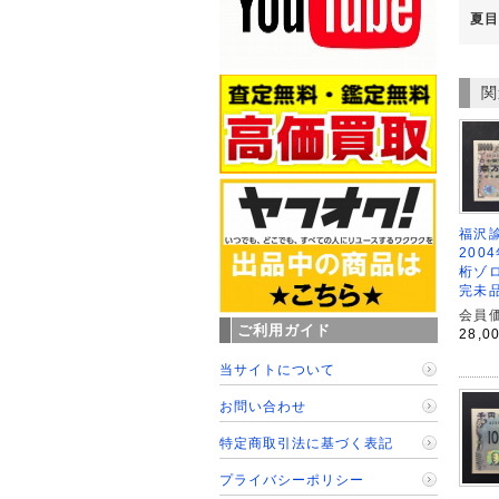
夏目
関
福沢諭
200
桁ゾロ
完未
会員価
ご利用ガイド
28,0
当サイトについて
お問い合わせ
特定商取引法に基づく表記
プライバシーポリシー