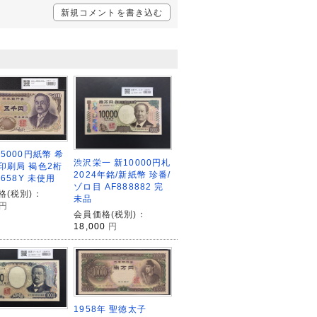
新規コメントを書き込む
5000円紙幣 希
渋沢栄一 新10000円札
印刷局 褐色2桁
2024年銘/新紙幣 珍番/
9658Y 未使用
ゾロ目 AF888882 完
格(税別)：
未品
円
会員価格(税別)：
18,000
円
1958年 聖徳太子