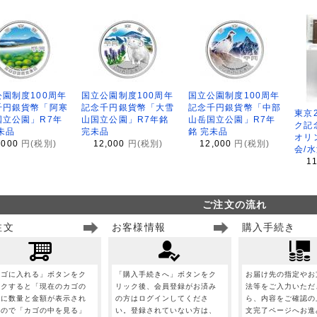
園制度100周年
国立公園制度100周年
国立公園制度100周年
千円銀貨幣「阿寒
記念千円銀貨幣「大雪
記念千円銀貨幣「中部
東京
国立公園」R7年
山国立公園」R7年銘
山岳国立公園」R7年
ク記
未品
完未品
銘 完未品
オリ
,000
円(税別)
12,000
円(税別)
12,000
円(税別)
会/
1
ご注文の流れ
注文
お客様情報
購入手続き
カゴに入れる」ボタンをク
「購入手続きへ」ボタンをク
お届け先の指定やお
ックすると「現在のカゴの
リック後、会員登録がお済み
法等をご入力いただ
」に数量と金額が表示され
の方はログインしてくださ
ら、内容をご確認の
すので「カゴの中を見る」
い。登録されていない方は、
文完了ページへお進