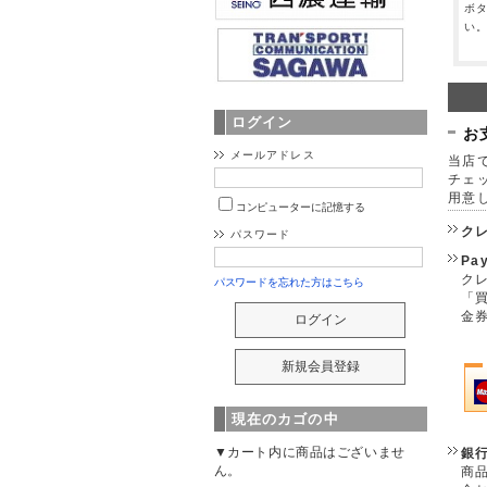
ボ
い
ログイン
お
メールアドレス
当店で
チェ
用意
コンピューターに記憶する
ク
パスワード
Pa
クレ
パスワードを忘れた方はこちら
「
金
現在のカゴの中
▼カート内に商品はございませ
銀
ん。
商