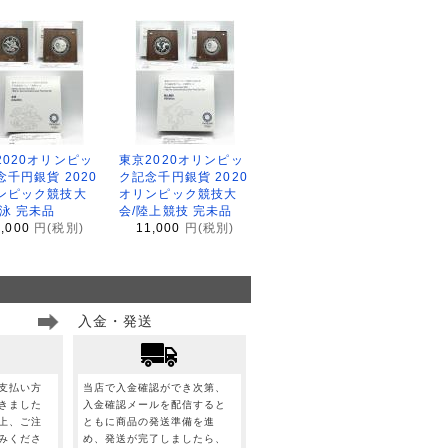
2020オリンピッ
東京2020オリンピッ
念千円銀貨 2020
ク記念千円銀貨 2020
ンピック競技大
オリンピック競技大
水泳 完未品
会/陸上競技 完未品
1,000
円(税別)
11,000
円(税別)
入金・発送
支払い方
当店で入金確認ができ次第、
きました
入金確認メールを配信すると
上、ご注
ともに商品の発送準備を進
みくださ
め、発送が完了しましたら、