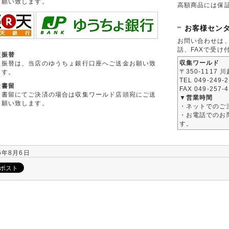
お願い致します。
高額商品には保
お客様セン
お問い合わせは
話、FAXで受け
便振替
収集ワールド
便振替は、当店のゆうちょ銀行口座へご送金お願い致
〒350-1117 
ます。
TEL 049-249-
金書留
FAX 049-257-
金書留にてご決済の場合は収集ワールド店頭宛にご送
▼営業時間
お願い致します。
・ネットでのご
・お電話でのお問
す。
6年8月6日