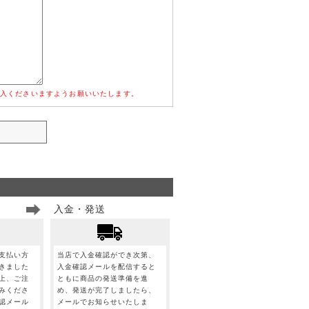
入くださいますようお願いいたします。
入金・発送
支払い方
当店で入金確認ができ次第、
きました
入金確認メールを配信すると
上、ご注
ともに商品の発送準備を進
みくださ
め、発送が完了しましたら、
認メール
メールでお知らせいたしま