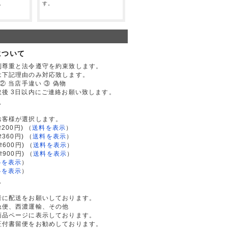
。
す。
について
利尊重と法令遵守を約束致します。
は下記理由のみ対応致します。
② 当店手違い ③ 偽物
後 3日以内にご連絡お願い致します。
て
お客様が選択します。
200円)
（
送料を表示
）
律360円)
（
送料を表示
）
律600円)
（
送料を表示
）
律900円)
（
送料を表示
）
料を表示
）
料を表示
）
て
者に配送をお願いしております。
急便、西濃運輸、その他
商品ページに表示しております。
証付書留便をお勧めしております。