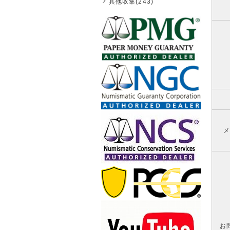
其他収集(243)
メ
お