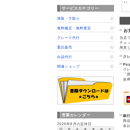
い
サービスカテゴリー
買取・下取り
無料鑑定・無料査定
お
グレード代行
当店で
チェ
委託販売
用意
ク
出品代行
Pa
関連ショップ
クレ
「
金
営業カレンダー
銀
商
2026年8月の定休日
金
日
月
火
水
木
金
土