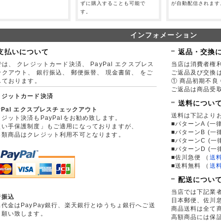
。
ずに購入することも可能で
が自動配信されます
す。
インフォメーション
支払いについて
返品・交換
は、 クレジットカード決済、 PayPal エクスプレス
当店は消費者権
ックアウト、 銀行振込、 郵便振替、 現金書留、 をご
ご返品及び交換
しております。
① 商品初期不良 
ご返品は商品受取
レジットカード決済
送料につい
yPal エクスプレスチェックアウト
送料は下記より
ジット決済もPayPalをお勧め致します。
■パターンA (一律
買い手保護制度」もご適用になっておりますが、
■パターンB (一
券類商品はクレジット利用不可となります。
■パターンC (一
■パターンD (一
■佐川急便
（
送
■送料無料
（
送
配送につい
当店では下記業
行振込
日本郵便、佐川
品代金はPayPay銀行、楽天銀行とゆうちょ銀行へご送
商品送料は全て
お願い致します。
高額商品には保