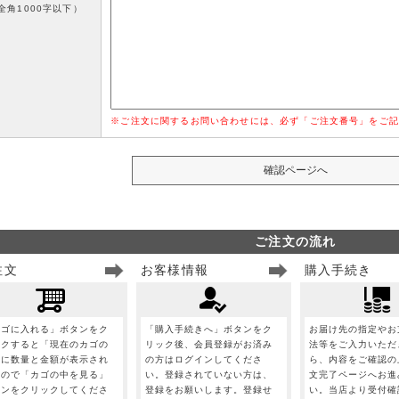
全角1000字以下）
※ご注文に関するお問い合わせには、必ず「ご注文番号」をご記
ご注文の流れ
注文
お客様情報
購入手続き
カゴに入れる」ボタンをク
「購入手続きへ」ボタンをク
お届け先の指定やお
ックすると「現在のカゴの
リック後、会員登録がお済み
法等をご入力いただ
」に数量と金額が表示され
の方はログインしてくださ
ら、内容をご確認の
すので「カゴの中を見る」
い。登録されていない方は、
文完了ページへお進
タンをクリックしてくださ
登録をお願いします。登録せ
い。当店より受付確