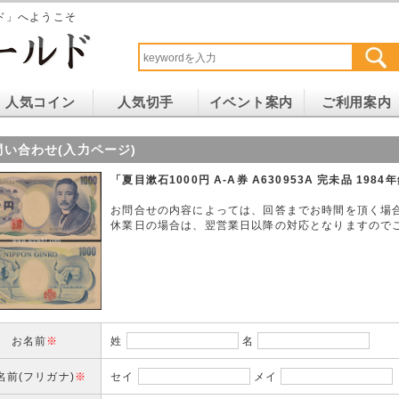
ド」へようこそ
人気コイン
人気切手
イベント案内
ご利用案内
問い合わせ(入力ページ)
「夏目漱石1000円 A-A券 A630953A 完未品 19
お問合せの内容によっては、回答までお時間を頂く場
休業日の場合は、翌営業日以降の対応となりますので
お名前
※
姓
名
名前(フリガナ)
※
セイ
メイ