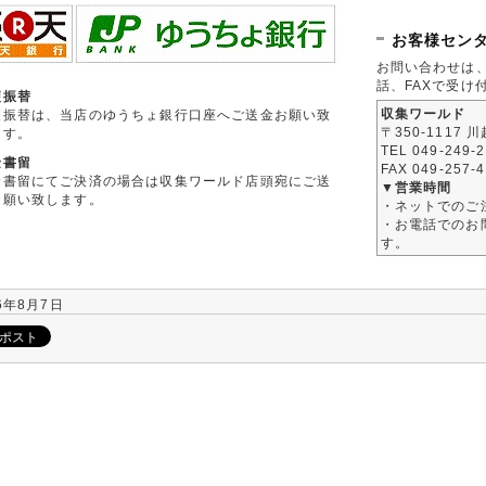
お客様セン
お問い合わせは
話、FAXで受け
便振替
収集ワールド
便振替は、当店のゆうちょ銀行口座へご送金お願い致
〒350-1117 
ます。
TEL 049-249-
金書留
FAX 049-257-
金書留にてご決済の場合は収集ワールド店頭宛にご送
▼営業時間
お願い致します。
・ネットでのご
・お電話でのお問
す。
6年8月7日