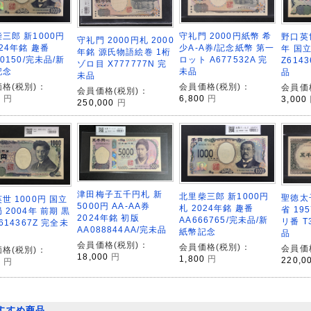
守礼門 2000円紙幣 希
三郎 新1000円
野口英世
守礼門 2000円札 2000
少A-A券/記念紙幣 第一
024年銘 趣番
年 国
年銘 源氏物語絵巻 1桁
ロット A677532A 完
10150/完未品/新
Z614
ゾロ目 X777777N 完
未品
記念
品
未品
会員価格(税別)：
格(税別)：
会員価
会員価格(税別)：
6,800
円
0
円
3,000
250,000
円
津田梅子五千円札 新
北里柴三郎 新1000円
聖徳太子
世 1000円 国立
5000円 AA-AA券
札 2024年銘 趣番
省 19
 2004年 前期 黒
2024年銘 初版
AA666765/完未品/新
リ番 T
Z614367Z 完全未
AA088844AA/完未品
紙幣記念
品
会員価格(税別)：
会員価格(税別)：
会員価
格(税別)：
18,000
円
1,800
円
220,0
0
円
すすめ商品