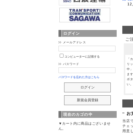
12
ログイン
ご
メールアドレス
コンピューターに記憶する
「
リ
パスワード
中
ま
パスワードを忘れた方はこちら
ボ
い
お
現在のカゴの中
当店で
▼カート内に商品はございませ
チェ
ん。
用意