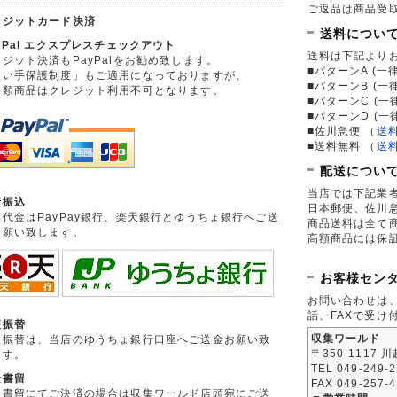
ご返品は商品受取
レジットカード決済
送料につい
yPal エクスプレスチェックアウト
送料は下記より
ジット決済もPayPalをお勧め致します。
■パターンA (一律
買い手保護制度」もご適用になっておりますが、
■パターンB (一
券類商品はクレジット利用不可となります。
■パターンC (一
■パターンD (一
■佐川急便
（
送
■送料無料
（
送
配送につい
当店では下記業
行振込
日本郵便、佐川
品代金はPayPay銀行、楽天銀行とゆうちょ銀行へご送
商品送料は全て
お願い致します。
高額商品には保
お客様セン
お問い合わせは
話、FAXで受け
便振替
収集ワールド
便振替は、当店のゆうちょ銀行口座へご送金お願い致
〒350-1117 
ます。
TEL 049-249-
金書留
FAX 049-257-
金書留にてご決済の場合は収集ワールド店頭宛にご送