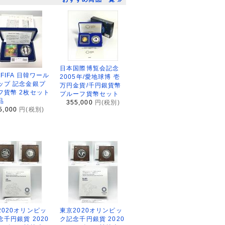
日本国際博覧会記念
2FIFA 日韓ワール
2005年/愛地球博 壱
ップ 記念金銀プ
万円金貨/千円銀貨幣
フ貨幣 2枚セット
プルーフ貨幣セット
品
355,000
円(税別)
5,000
円(税別)
2020オリンピッ
東京2020オリンピッ
念千円銀貨 2020
ク記念千円銀貨 2020