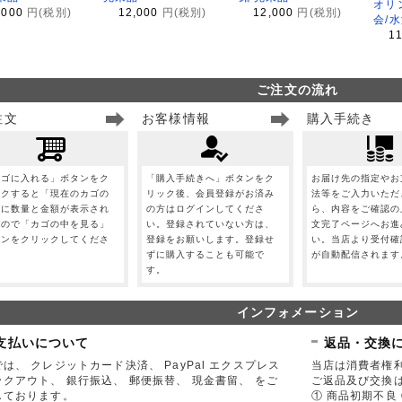
オリ
,000
円(税別)
12,000
円(税別)
12,000
円(税別)
会/
1
ご注文の流れ
注文
お客様情報
購入手続き
カゴに入れる」ボタンをク
「購入手続きへ」ボタンをク
お届け先の指定やお
ックすると「現在のカゴの
リック後、会員登録がお済み
法等をご入力いただ
」に数量と金額が表示され
の方はログインしてくださ
ら、内容をご確認の
すので「カゴの中を見る」
い。登録されていない方は、
文完了ページへお進
タンをクリックしてくださ
登録をお願いします。登録せ
い。当店より受付確
。
ずに購入することも可能で
が自動配信されます
す。
インフォメーション
支払いについて
返品・交換
は、 クレジットカード決済、 PayPal エクスプレス
当店は消費者権
ックアウト、 銀行振込、 郵便振替、 現金書留、 をご
ご返品及び交換
しております。
① 商品初期不良 