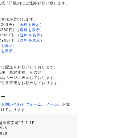
後 3日以内にご連絡お願い致します。
て
お客様が選択します。
200円)
（
送料を表示
）
律360円)
（
送料を表示
）
律600円)
（
送料を表示
）
律900円)
（
送料を表示
）
料を表示
）
料を表示
）
て
者に配送をお願いしております。
急便、西濃運輸、その他
商品ページに表示しております。
証付書留便をお勧めしております。
ター
、
お問い合わせフォーム
、
メール
、お電
付けております。
川越市広栄町17-7-1F
2525
4989