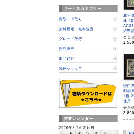
サービスカテゴリー
北里柴
買取・下取り
札 2
AC5
無料鑑定・無料査定
紙幣
会員価
グレード代行
1,50
委託販売
出品代行
関連ショップ
野口英
印刷局
1桁 
使用
会員価
2,80
営業カレンダー
2026年8月の定休日
日
月
火
水
木
金
土
お