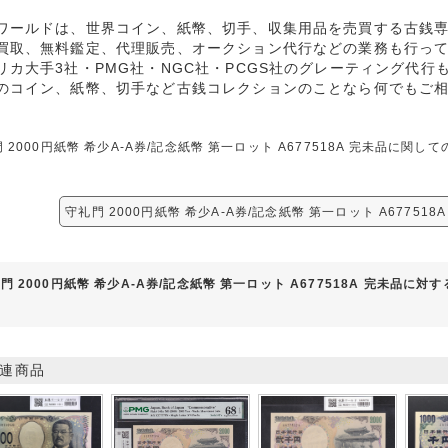
ワールドは、世界コイン、紙幣、切手、収集用品を売買する古銭
買取、無料鑑定、代理販売、オークション代行などの業務も行っ
リカ大手3社・PMG社・NGC社・PCGS社のグレーティング代行
のコイン、紙幣、切手など古銭コレクションのことなら何でもご
 2000円紙幣 希少A-A券/記念紙幣 第一ロット A677518A 完未品に
守礼門 2000円紙幣 希少A-A券/記念紙幣 第一ロット A67751
門 2000円紙幣 希少A-A券/記念紙幣 第一ロット A677518A 完未品に対
連商品