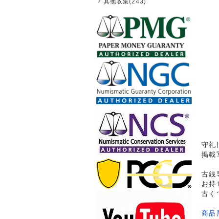
其他収集(243)
守礼
掲載
古銭
お持
古く
商品