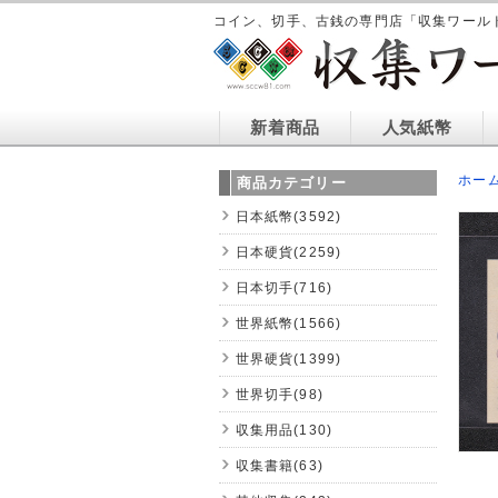
コイン、切手、古銭の専門店「収集ワール
新着商品
人気紙幣
ホー
商品カテゴリー
日本紙幣(3592)
日本硬貨(2259)
日本切手(716)
世界紙幣(1566)
世界硬貨(1399)
世界切手(98)
収集用品(130)
収集書籍(63)