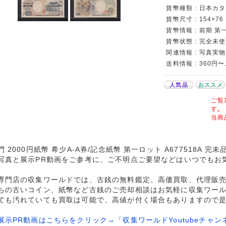
貨幣種類 : 日本カタロ
貨幣尺寸 : 154×76
貨幣情報 : 前期 第一
貨幣状態 : 完全未
関連情報 : 写真実物
送料情報 : 360円
人気品
おススメ
ご覧
す｡
当商
門 2000円紙幣 希少A-A券/記念紙幣 第一ロット A677518A 
写真と展示PR動画をご参考に、ご不明点ご要望などはいつでもお
専門店の収集ワールドでは、古銭の無料鑑定、高価買取、代理販
ちの古いコイン、紙幣など古銭のご売却相談はお気軽に収集ワー
ても汚れていても買取は可能で、高値が付く場合もありますので
展示PR動画はこちらをクリック→「収集ワールドYoutubeチャン