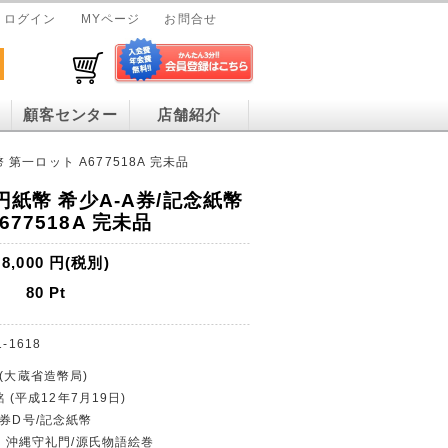
ログイン
MYページ
お問合せ
顧客センター
店舗紹介
 第一ロット A677518A 完未品
0円紙幣 希少A-A券/記念紙幣
77518A 完未品
8,000
円(税別)
80
Pt
1-1618
行(大蔵省造幣局)
銘 (平成12年7月19日)
行券D号/記念紙幣
0円・沖縄守礼門/源氏物語絵巻