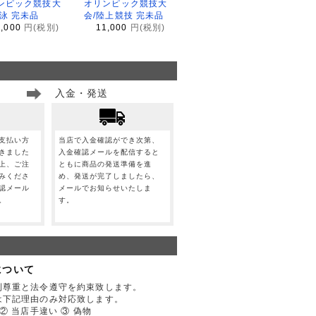
ンピック競技大
オリンピック競技大
水泳 完未品
会/陸上競技 完未品
1,000
円(税別)
11,000
円(税別)
入金・発送
支払い方
当店で入金確認ができ次第、
きました
入金確認メールを配信すると
上、ご注
ともに商品の発送準備を進
みくださ
め、発送が完了しましたら、
認メール
メールでお知らせいたしま
。
す。
について
利尊重と法令遵守を約束致します。
は下記理由のみ対応致します。
② 当店手違い ③ 偽物