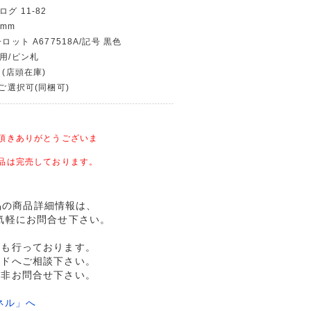
グ 11-82
 mm
ロット A677518A/記号 黒色
使用/ピン札
 (店頭在庫)
〜ご選択可(同梱可)
頂きありがとうございま
品は完売しております。
完未品の商品詳細情報は、
気軽にお問合せ下さい。
売も行っております。
ルドへご相談下さい。
是非お問合せ下さい。
ネル」へ