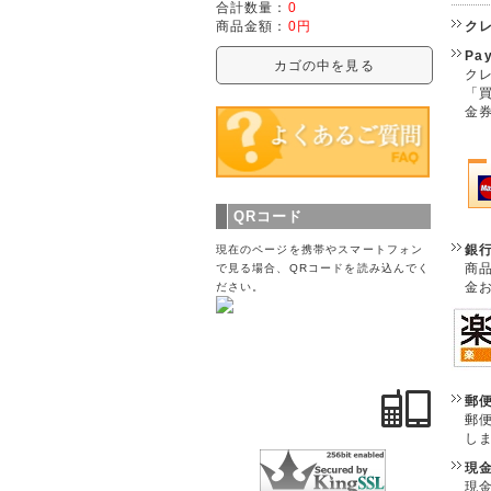
合計数量：
0
ク
商品金額：
0円
Pa
カゴの中を見る
クレ
「
金
QRコード
銀
現在のページを携帯やスマートフォン
商
で見る場合、QRコードを読み込んでく
金
ださい。
郵
郵
し
現
現