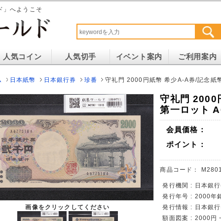
ド」へようこそ
人気コイン
人気切手
イベント案内
ご利用案内
ム
日本紙幣
日本銀行券
珍番
守礼門 2000円紙幣 希少A-A券/記念紙幣
守礼門 200
第一ロット A6
会員価格：
ポイント：
商品コード：
M280
発行機関 : 日本銀
発行年号 : 2000年
画像をクリックしてください
発行情報 : 日本銀
額面図案 : 200