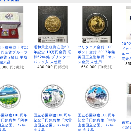
200
昭和天皇様御在位60
ブリタニア金貨 100
陛下御在位十年記
ドカ
年記念 10万円金貨 昭
ポンド金貨 2017年銘
万円金貨プルーフ
ルー
和62年銘 ブリスター
英国王立造幣局 1オン
銅貨 2枚組 平成
完未
パック入 未使用
ス金貨 未使用
 完未品
35
430,000
円(税別)
660,000
円(税別)
8,000
円(税別)
園制度100周年
国立公園制度100周年
国立公園制度100周年
千円銀貨幣「阿寒
記念千円銀貨幣「大雪
記念千円銀貨幣「中部
東京
国立公園」R7年
山国立公園」R7年銘
山岳国立公園」R7年
ク記
未品
完未品
銘 完未品