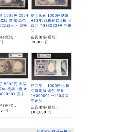
 1000円 2004
夏目漱石 1000円紙幣
立銘版 前期 黒色
H13年/財務省銘 2桁 ゾ
362Zロット 完未
ロ目 YG333333R 完未
品
格(税別)：
会員価格(税別)：
円
39,800
円
 5000円 大蔵
野口英世 1000円札 国
57年 後期 1桁 キ
立印刷局 紺色 早番
300000Y 完未
JH000001〜100枚束
完未品
格(税別)：
会員価格(税別)：
00
円
188,000
円
おすすめ商品一覧