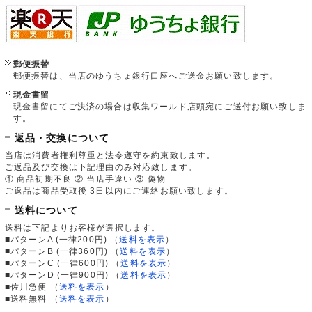
郵便振替
郵便振替は、当店のゆうちょ銀行口座へご送金お願い致します。
現金書留
現金書留にてご決済の場合は収集ワールド店頭宛にご送付お願い致しま
す。
返品・交換について
当店は消費者権利尊重と法令遵守を約束致します。
ご返品及び交換は下記理由のみ対応致します。
① 商品初期不良 ② 当店手違い ③ 偽物
ご返品は商品受取後 3日以内にご連絡お願い致します。
送料について
送料は下記よりお客様が選択します。
■パターンA (一律200円)
（
送料を表示
）
■パターンB (一律360円)
（
送料を表示
）
■パターンC (一律600円)
（
送料を表示
）
■パターンD (一律900円)
（
送料を表示
）
■佐川急便
（
送料を表示
）
■送料無料
（
送料を表示
）