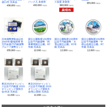
パック入 未使用
ス金貨 未使用
成11年 完未品
355,000
円(税別)
430,000
660,000
458,000
円(税別)
円(税別)
円(税別)
日本国際博覧会記念
国立公園制度100周年
国立公園制度100周年
国立公園制度100周年
2005年/愛地球博 壱
記念千円銀貨幣「阿
記念千円銀貨幣「大
記念千円銀貨幣「中
万円金貨/千円銀貨幣
寒摩周国立公園」R7
雪山国立公園」R7年
部山岳国立公園」R7
プルーフ貨幣セット
年銘 完未品
銘 完未品
年銘 完未品
355,000
12,000
12,000
12,000
円(税別)
円(税別)
円(税別)
円(税別)
東京2020オリンピッ
東京2020オリンピッ
ク記念千円銀貨 2020
ク記念千円銀貨 2020
オリンピック競技大
オリンピック競技大
会/水泳 完未品
会/陸上競技 完未品
11,000
11,000
円(税別)
円(税別)