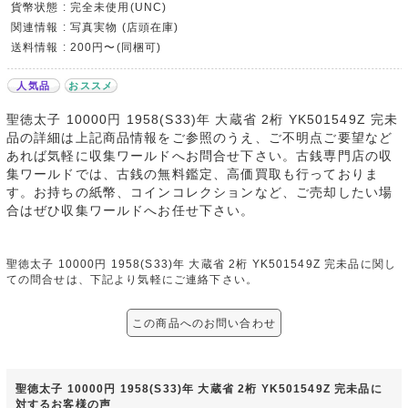
貨幣状態 : 完全未使用(UNC)
関連情報 : 写真実物 (店頭在庫)
送料情報 : 200円〜(同梱可)
人気品
おススメ
聖徳太子 10000円 1958(S33)年 大蔵省 2桁 YK501549Z 完未
品の詳細は上記商品情報をご参照のうえ、ご不明点ご要望など
あれば気軽に収集ワールドへお問合せ下さい。古銭専門店の収
集ワールドでは、古銭の無料鑑定、高価買取も行っておりま
す。お持ちの紙幣、コインコレクションなど、ご売却したい場
合はぜひ収集ワールドへお任せ下さい。
聖徳太子 10000円 1958(S33)年 大蔵省 2桁 YK501549Z 完未品に関し
ての問合せは、下記より気軽にご連絡下さい。
この商品へのお問い合わせ
聖徳太子 10000円 1958(S33)年 大蔵省 2桁 YK501549Z 完未品に
対するお客様の声