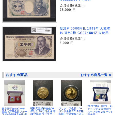
会員価格(税別)：
18,000
円
新渡戸 5000円札 1993年 大蔵省
銘 褐色2桁 CG274884Z 未使用
会員価格(税別)：
8,000
円
おすすめ商品
おすすめ商品一覧
2002FIFA 日韓ワール
昭和天皇様御在位60
ブリタニア金貨 100
天皇陛下御在位十年
ドカップ 記念金銀プ
年記念 10万円金貨 昭
ポンド金貨 2017年銘
記念 1万円金貨プルー
ルーフ貨幣 2枚セット
和62年銘 ブリスター
英国王立造幣局 1オン
フ貨+白銅貨 2枚組 平
完未品