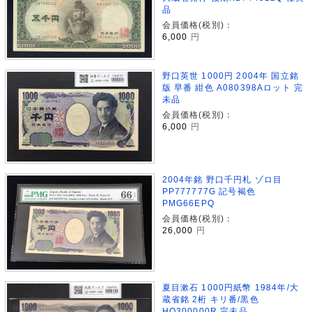
品
会員価格(税別)：
6,000
円
野口英世 1000円 2004年 国立銘
版 早番 紺色 A080398Aロット 完
未品
会員価格(税別)：
6,000
円
2004年銘 野口千円札 ゾロ目
PP777777G 記号褐色
PMG66EPQ
会員価格(税別)：
26,000
円
夏目漱石 1000円紙幣 1984年/大
蔵省銘 2桁 キリ番/黒色
HQ300000R 完未品