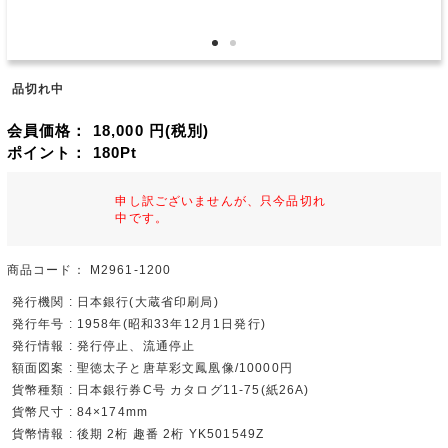
品切れ中
会員価格：
18,000
円(税別)
ポイント：
180
Pt
申し訳ございませんが、只今品切れ
中です。
商品コード：
M2961-1200
発行機関 : 日本銀行(大蔵省印刷局)
発行年号 : 1958年(昭和33年12月1日発行)
発行情報 : 発行停止、流通停止
額面図案 : 聖徳太子と唐草彩文鳳凰像/10000円
貨幣種類 : 日本銀行券C号 カタログ11-75(紙26A)
貨幣尺寸 : 84×174mm
貨幣情報 : 後期 2桁 趣番 2桁 YK501549Z