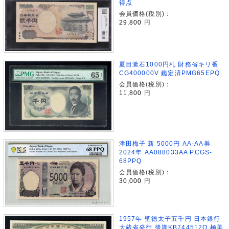
得点
会員価格(税別)：
29,800
円
夏目漱石1000円札 財務省キリ番
CG400000V 鑑定済PMG65EPQ
会員価格(税別)：
11,800
円
津田梅子 新 5000円 AA-AA券
2024年 AA088033AA PCGS-
68PPQ
会員価格(税別)：
30,000
円
1957年 聖徳太子五千円 日本銀行
大蔵省発行 後期KB744512Q 極美