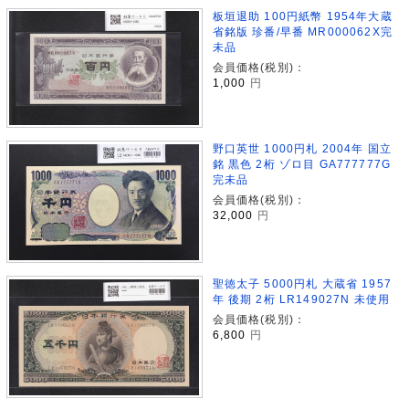
板垣退助 100円紙幣 1954年大蔵
省銘版 珍番/早番 MR000062X完
未品
会員価格(税別)：
1,000
円
野口英世 1000円札 2004年 国立
銘 黒色 2桁 ゾロ目 GA777777G
完未品
会員価格(税別)：
32,000
円
聖徳太子 5000円札 大蔵省 1957
年 後期 2桁 LR149027N 未使用
会員価格(税別)：
6,800
円