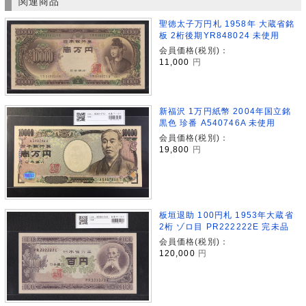
関連商品
聖徳太子万円札 1958年 大蔵省銘
板 2桁後期YR848024 未使用
会員価格(税別)：
11,000
円
新福沢 1万円紙幣 2004年国立銘
黒色 珍番 A540746A 未使用
会員価格(税別)：
19,800
円
板垣退助 100円札 1953年大蔵省
2桁 ゾロ目 PR222222E 完未品
会員価格(税別)：
120,000
円