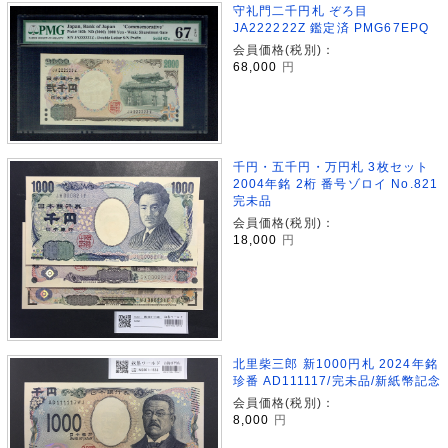
守礼門二千円札 ぞろ目
JA222222Z 鑑定済 PMG67EPQ
会員価格(税別)：
68,000
円
千円・五千円・万円札 3枚セット
2004年銘 2桁 番号ゾロイ No.821
完未品
会員価格(税別)：
18,000
円
北里柴三郎 新1000円札 2024年銘
珍番 AD111117/完未品/新紙幣記念
会員価格(税別)：
8,000
円