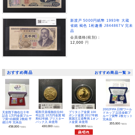
新渡戸 5000円紙幣 1993年 大蔵
省銘 褐色 1桁趣番 J844867V 完未
品
会員価格(税別)：
12,000
円
おすすめ商品
おすすめ商品一覧
2002FIFA 日韓ワール
昭和天皇様御在位60
ブリタニア金貨 100
天皇陛下御在位十年
ドカップ 記念金銀プ
年記念 10万円金貨 昭
ポンド金貨 2017年銘
記念 1万円金貨プルー
ルーフ貨幣 2枚セット
和62年銘 ブリスター
英国王立造幣局 1オン
フ貨+白銅貨 2枚組 平
完未品
パック入 未使用
ス金貨 未使用
成11年 完未品
355,000
円(税別)
430,000
660,000
458,000
円(税別)
円(税別)
円(税別)