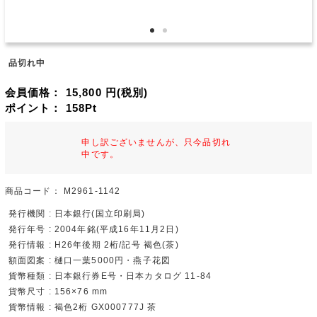
品切れ中
会員価格：
15,800
円(税別)
ポイント：
158
Pt
申し訳ございませんが、只今品切れ
中です。
商品コード：
M2961-1142
発行機関 : 日本銀行(国立印刷局)
発行年号 : 2004年銘(平成16年11月2日)
発行情報 : H26年後期 2桁/記号 褐色(茶)
額面図案 : 樋口一葉5000円・燕子花図
貨幣種類 : 日本銀行券E号・日本カタログ 11-84
貨幣尺寸 : 156×76 mm
貨幣情報 : 褐色2桁 GX000777J 茶