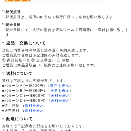
郵便振替
郵便振替は、当店のゆうちょ銀行口座へご送金お願い致します。
現金書留
現金書留にてご決済の場合は収集ワールド店頭宛にご送付お願い致しま
す。
返品・交換について
当店は消費者権利尊重と法令遵守を約束致します。
ご返品及び交換は下記理由のみ対応致します。
① 商品初期不良 ② 当店手違い ③ 偽物
ご返品は商品受取後 3日以内にご連絡お願い致します。
送料について
送料は下記よりお客様が選択します。
■パターンA (一律200円)
（
送料を表示
）
■パターンB (一律360円)
（
送料を表示
）
■パターンC (一律600円)
（
送料を表示
）
■パターンD (一律900円)
（
送料を表示
）
■佐川急便
（
送料を表示
）
■送料無料
（
送料を表示
）
配送について
当店では下記業者に配送をお願いしております。
日本郵便、佐川急便、西濃運輸、その他