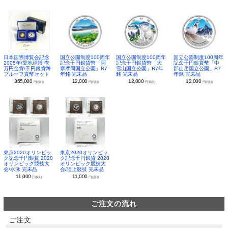
日本国際博覧会記念
国立公園制度100周年
国立公園制度100周年
国立公園制度100周年
2005年/愛地球博 壱
記念千円銀貨幣「阿
記念千円銀貨幣「大
記念千円銀貨幣「中
万円金貨/千円銀貨幣
寒摩周国立公園」R7
雪山国立公園」R7年
部山岳国立公園」R7
プルーフ貨幣セット
年銘 完未品
銘 完未品
年銘 完未品
355,000
12,000
12,000
12,000
円(税別)
円(税別)
円(税別)
円(税別)
東京2020オリンピッ
東京2020オリンピッ
ク記念千円銀貨 2020
ク記念千円銀貨 2020
オリンピック競技大
オリンピック競技大
会/水泳 完未品
会/陸上競技 完未品
11,000
11,000
円(税別)
円(税別)
ご注文の流れ
ご注文