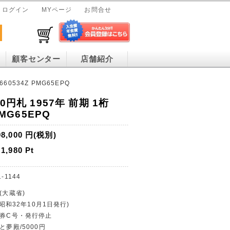
ログイン
MYページ
お問合せ
顧客センター
店舗紹介
660534Z PMG65EPQ
0円札 1957年 前期 1桁
PMG65EPQ
98,000
円(税別)
1,980
Pt
-1144
(大蔵省)
(昭和32年10月1日発行)
行券C号・発行停止
と夢殿/5000円