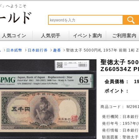
ド」へようこそ
人気コイン
人気切手
イベント案内
ご利用案内
ム
日本紙幣
日本銀行券
趣番
聖徳太子 5000円札 1957年 前期 1桁 Z
聖徳太子 500
Z660534Z 
会員価格：
1
ポイント：
商品コード：
M2961
発行機関 : 日本銀行
発行年号 : 1957年
発行情報 : 日本銀
額面図案 : 聖徳太子