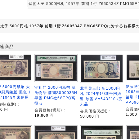
聖徳太子 5000円札 1957年 前期 1桁 Z660534Z PMG6
太子 5000円札 1957年 前期 1桁 Z660534Z PMG65EPQに対するお客様
連商品
伊藤博
 5000円紙幣 大
守礼門 2000円紙幣 源
北里柴三郎 新1000円
1963
刷局銘版 黒色 1
氏物語 前期S000035N
札 2024年銘/新千円紙
後期 2
171049X 未使用
早番 PMG社68EPQ高
幣 珍番 AA543210 /完
PP69
得点
格(税別)：
未品
会員価
00
円
会員価格(税別)：
会員価格(税別)：
1,600
19,800
円
50,000
円