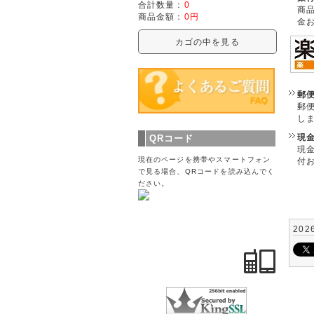
合計数量：
0
商
商品金額：
0円
金
カゴの中を見る
郵
郵
し
現
QRコード
現
現在のページを携帯やスマートフォン
付
で見る場合、QRコードを読み込んでく
ださい。
202