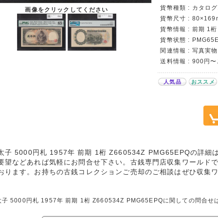
貨幣種類 : カタログ11
画像をクリックしてください
貨幣尺寸 : 80×169
貨幣情報 : 前期 1桁
貨幣状態 : PMG65
関連情報 : 写真実物
送料情報 : 900円
人気品
おススメ
太子 5000円札 1957年 前期 1桁 Z660534Z PMG65EP
要望などあれば気軽にお問合せ下さい。古銭専門店収集ワールド
おります。お持ちの古銭コレクションご売却のご相談はぜひ収集
子 5000円札 1957年 前期 1桁 Z660534Z PMG65EPQに関して