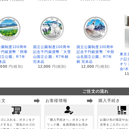
園制度100周年
国立公園制度100周年
国立公園制度100周年
千円銀貨幣「阿寒
記念千円銀貨幣「大雪
記念千円銀貨幣「中部
東京
国立公園」R7年
山国立公園」R7年銘
山岳国立公園」R7年
ク記
未品
完未品
銘 完未品
オリ
,000
円(税別)
12,000
円(税別)
12,000
円(税別)
会/
1
ご注文の流れ
注文
お客様情報
購入手続き
カゴに入れる」ボタンをク
「購入手続きへ」ボタンをク
お届け先の指定やお
ックすると「現在のカゴの
リック後、会員登録がお済み
法等をご入力いただ