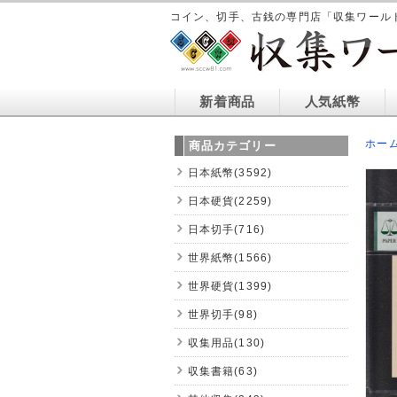
コイン、切手、古銭の専門店「収集ワール
新着商品
人気紙幣
ホー
商品カテゴリー
日本紙幣(3592)
日本硬貨(2259)
日本切手(716)
世界紙幣(1566)
世界硬貨(1399)
世界切手(98)
収集用品(130)
収集書籍(63)