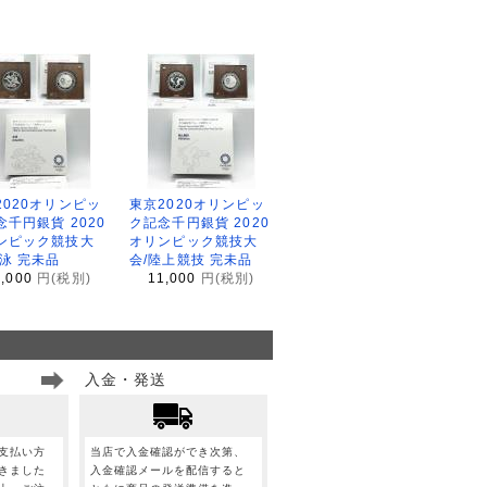
2020オリンピッ
東京2020オリンピッ
念千円銀貨 2020
ク記念千円銀貨 2020
ンピック競技大
オリンピック競技大
水泳 完未品
会/陸上競技 完未品
1,000
円(税別)
11,000
円(税別)
入金・発送
支払い方
当店で入金確認ができ次第、
きました
入金確認メールを配信すると