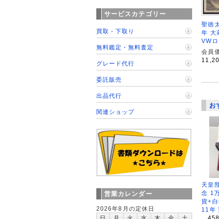
サービスカテゴリー
聖徳太
買取・下取り
年 大
VWロ
無料鑑定・無料査定
会員価
11,2
グレード代行
委託販売
出品代行
お
関連ショップ
天皇
念 1
営業カレンダー
貨+白
2026年8月の定休日
11年
日
月
火
水
木
金
土
45