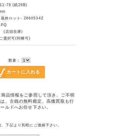
-76 (紙26B)
mm
 最終ロット- Z660534Z
EPQ
 (店頭在庫)
〜ご選択可(同梱可)
数量：
Qの詳細は商品情報をご参照して頂き、ご不明
では、古銭の無料鑑定、高価買取も行
ワールドへお任せ下さい。
の問合せは、下記より気軽にご連絡下さい。