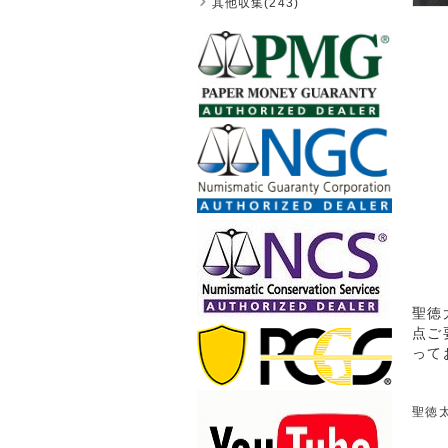
其他収集(243)
聖徳
点ご
って
聖徳太