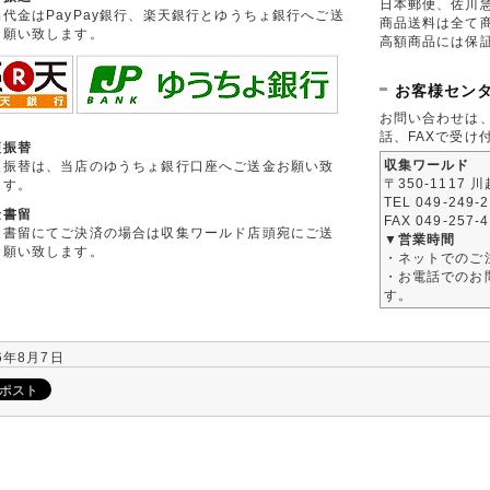
日本郵便、佐川
品代金はPayPay銀行、楽天銀行とゆうちょ銀行へご送
商品送料は全て
お願い致します。
高額商品には保
お客様セン
お問い合わせは
話、FAXで受け
便振替
収集ワールド
便振替は、当店のゆうちょ銀行口座へご送金お願い致
〒350-1117 
ます。
TEL 049-249-
金書留
FAX 049-257-
金書留にてご決済の場合は収集ワールド店頭宛にご送
▼営業時間
お願い致します。
・ネットでのご
・お電話でのお問
す。
6年8月7日