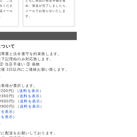
上、ご注
ともに商品の発送準備を進
みくださ
め、発送が完了しましたら、
認メール
メールでお知らせいたしま
。
す。
について
利尊重と法令遵守を約束致します。
は下記理由のみ対応致します。
② 当店手違い ③ 偽物
後 3日以内にご連絡お願い致します。
て
お客様が選択します。
200円)
（
送料を表示
）
律360円)
（
送料を表示
）
律600円)
（
送料を表示
）
律900円)
（
送料を表示
）
料を表示
）
料を表示
）
て
者に配送をお願いしております。