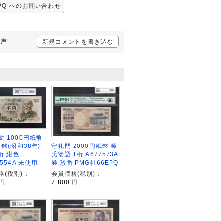
5EPQ へのお問い合わせ
の声
新規コメントを書き込む
文 1000円紙幣
年銘(昭和38年)
守礼門 2000円紙幣 源
桁 紺色
氏物語 1桁 A677573A
6554A 未使用
券 珍番 PMG社66EPQ
格(税別)：
会員価格(税別)：
円
7,800
円