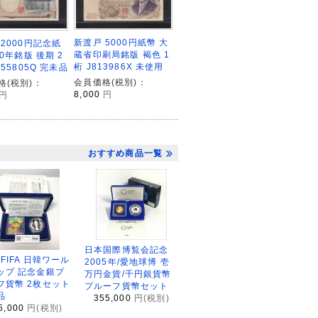
新渡戸 5000円紙幣 大
 2000円記念紙
蔵省印刷局銘版 褐色 1
00年銘版 後期 2
桁 J813986X 未使用
855805Q 完未品
会員価格(税別)：
格(税別)：
8,000
円
円
おすすめ商品一覧
日本国際博覧会記念
2FIFA 日韓ワール
2005年/愛地球博 壱
ップ 記念金銀プ
万円金貨/千円銀貨幣
フ貨幣 2枚セット
プルーフ貨幣セット
品
355,000
円(税別)
5,000
円(税別)