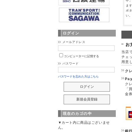
中
ま
ボ
い
ログイン
メールアドレス
お
当店で
コンピューターに記憶する
チェ
用意
パスワード
ク
パスワードを忘れた方はこちら
Pa
クレ
「
金
現在のカゴの中
▼カート内に商品はございませ
ん。
銀