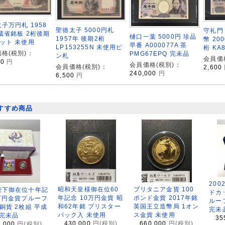
子万円札 1958
聖徳太子 5000円札
守礼門
蔵省銘板 2桁後期
樋口一葉 5000円 珍品
1957年 後期2桁
幣 20
ット 未使用
早番 A000077A 茶
LP153255N 未使用ピ
桁 KA
格(税別)：
PMG67EPQ 完未品
ン札
会員価
00
円
会員価格(税別)：
会員価格(税別)：
2,600
240,000
円
6,500
円
すすめ商品
200
昭和天皇様御在位60
ブリタニア金貨 100
陛下御在位十年記
ドカ
年記念 10万円金貨 昭
ポンド金貨 2017年銘
万円金貨プルーフ
ルー
和62年銘 ブリスター
英国王立造幣局 1オン
銅貨 2枚組 平成
完未
パック入 未使用
ス金貨 未使用
 完未品
35
430,000
円(税別)
660,000
円(税別)
8,000
円(税別)