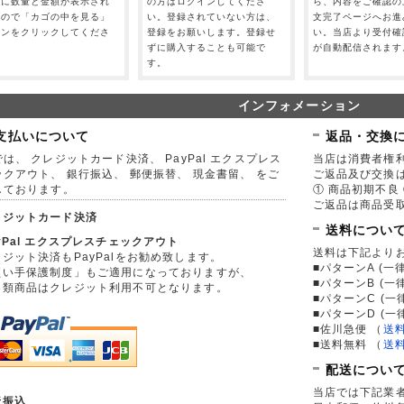
」に数量と金額が表示され
の方はログインしてくださ
ら、内容をご確認の
すので「カゴの中を見る」
い。登録されていない方は、
文完了ページへお進
タンをクリックしてくださ
登録をお願いします。登録せ
い。当店より受付確
。
ずに購入することも可能で
が自動配信されます
す。
インフォメーション
支払いについて
返品・交換
は、 クレジットカード決済、 PayPal エクスプレス
当店は消費者権
ックアウト、 銀行振込、 郵便振替、 現金書留、 をご
ご返品及び交換
しております。
① 商品初期不良 
ご返品は商品受取
レジットカード決済
送料につい
yPal エクスプレスチェックアウト
送料は下記より
ジット決済もPayPalをお勧め致します。
■パターンA (一律
買い手保護制度」もご適用になっておりますが、
■パターンB (一
券類商品はクレジット利用不可となります。
■パターンC (一
■パターンD (一
■佐川急便
（
送
■送料無料
（
送
配送につい
当店では下記業
行振込