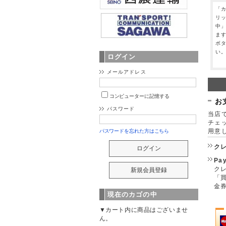
「
リ
中
ま
ボ
い
ログイン
メールアドレス
コンピューターに記憶する
お
パスワード
当店で
チェ
用意
パスワードを忘れた方はこちら
ク
Pa
クレ
「
金
現在のカゴの中
▼カート内に商品はございませ
ん。