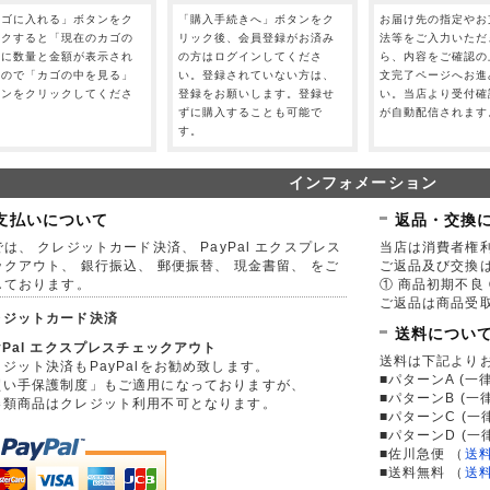
カゴに入れる」ボタンをク
「購入手続きへ」ボタンをク
お届け先の指定やお
ックすると「現在のカゴの
リック後、会員登録がお済み
法等をご入力いただ
」に数量と金額が表示され
の方はログインしてくださ
ら、内容をご確認の
すので「カゴの中を見る」
い。登録されていない方は、
文完了ページへお進
タンをクリックしてくださ
登録をお願いします。登録せ
い。当店より受付確
。
ずに購入することも可能で
が自動配信されます
す。
インフォメーション
支払いについて
返品・交換
は、 クレジットカード決済、 PayPal エクスプレス
当店は消費者権
ックアウト、 銀行振込、 郵便振替、 現金書留、 をご
ご返品及び交換
しております。
① 商品初期不良 
ご返品は商品受取
レジットカード決済
送料につい
yPal エクスプレスチェックアウト
送料は下記より
ジット決済もPayPalをお勧め致します。
■パターンA (一律
買い手保護制度」もご適用になっておりますが、
■パターンB (一
券類商品はクレジット利用不可となります。
■パターンC (一
■パターンD (一
■佐川急便
（
送
■送料無料
（
送