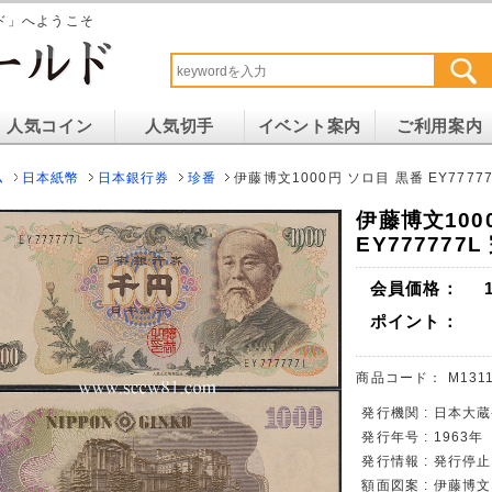
ド」へようこそ
人気コイン
人気切手
イベント案内
ご利用案内
ム
日本紙幣
日本銀行券
珍番
伊藤博文1000円 ソロ目 黒番 EY7777
伊藤博文100
EY777777
会員価格：
ポイント：
商品コード：
M1311
発行機関 : 日本大
発行年号 : 1963年
発行情報 : 発行停
額面図案 : 伊藤博文