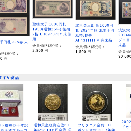
聖徳太子 1000円札
北里柴三郎 新1000円
1950(昭和25年) 後期
渋沢栄一
札 2024年銘 北里千円
2桁 LH697873Y 未使
2024
紙幣/趣番
用
ゾロ目 
AF431111FM 完未品
千円札 A-A券 未
未品
会員価格(税別)：
会員価格(税別)：
2,800
円
会員価
1,500
円
格(税別)：
90,00
00
円
すすめ商品
200
昭和天皇様御在位60
ブリタニア金貨 100
陛下御在位十年記
ドカ
年記念 10万円金貨 昭
ポンド金貨 2017年銘
万円金貨プルーフ