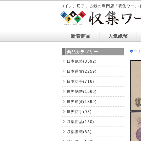
コイン、切手、古銭の専門店「収集ワール
新着商品
人気紙幣
ホー
商品カテゴリー
日本紙幣(3592)
日本硬貨(2259)
日本切手(716)
世界紙幣(1566)
世界硬貨(1399)
世界切手(98)
収集用品(130)
収集書籍(63)