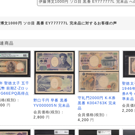
伊藤博文1000円 ソロ目 黒番 EY777777L 完未品
博文1000円 ソロ目 黒番 EY777777L 完未品に対するお客様の声
連商品
7年 聖徳太子 五千
聖徳太
幣 前期Z-Zロッ
194
MG66EPQ高得点
券A号 4
守礼門2000円 K-K券
準未品
格(税別)：
野口千円 早番 黒番
黒番 K004763K 完未
000
円
会員価
YV000005N 完未品
品
2,200
会員価格(税別)：
会員価格(税別)：
2,800
円
4,200
円