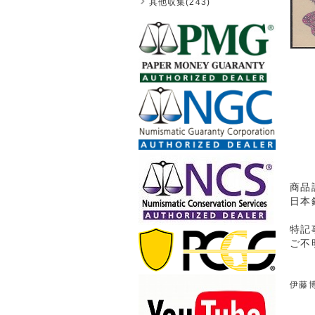
其他収集(243)
商品
日本
特記
ご不
伊藤博