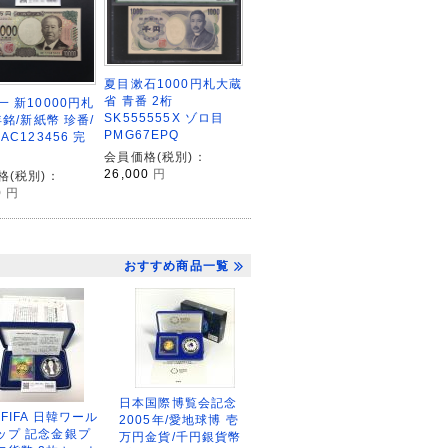
夏目漱石1000円札大蔵
省 青番 2桁
 新10000円札
SK555555X ゾロ目
年銘/新紙幣 珍番/
PMG67EPQ
AC123456 完
会員価格(税別)：
26,000
円
格(税別)：
0
円
おすすめ商品一覧
日本国際博覧会記念
2FIFA 日韓ワール
2005年/愛地球博 壱
ップ 記念金銀プ
万円金貨/千円銀貨幣