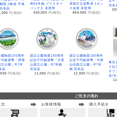
ルー
和62年銘 ブリスター
英国王立造幣局 1オン
銅貨 2枚組 平成
完未
パック入 未使用
ス金貨 未使用
 完未品
35
430,000
円(税別)
660,000
円(税別)
8,000
円(税別)
園制度100周年
国立公園制度100周年
国立公園制度100周年
千円銀貨幣「阿寒
記念千円銀貨幣「大雪
記念千円銀貨幣「中部
東京
国立公園」R7年
山国立公園」R7年銘
山岳国立公園」R7年
ク記
未品
完未品
銘 完未品
オリ
,000
円(税別)
12,000
円(税別)
12,000
円(税別)
会/
1
ご注文の流れ
注文
お客様情報
購入手続き