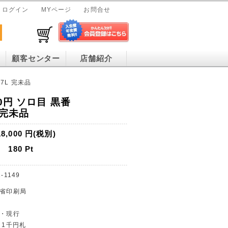
ログイン
MYページ
お問合せ
顧客センター
店舗紹介
77L 完未品
0円 ソロ目 黒番
L 完未品
18,000
円(税別)
180
Pt
-1149
蔵省印刷局
止・現行
 1千円札