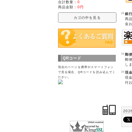
合計数量：
0
商品金額：
0円
銀
カゴの中を見る
商
金
郵
QRコード
郵
し
現在のページを携帯やスマートフォン
現
で見る場合、QRコードを読み込んでく
現
ださい。
付
202