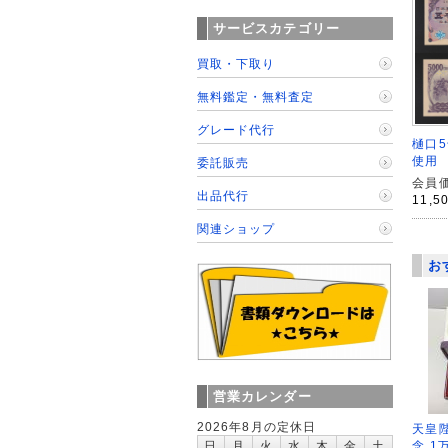
サービスカテゴリー
買取・下取り
無料鑑定・無料査定
グレード代行
樋口5
使用
委託販売
会員価
出品代行
11,5
関連ショップ
お
営業カレンダー
2026年8月の定休日
天皇
念 1
日
月
火
水
木
金
土