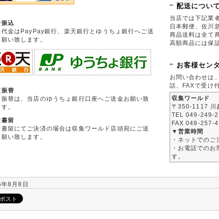
配送につい
当店では下記業
行振込
日本郵便、佐川
品代金はPayPay銀行、楽天銀行とゆうちょ銀行へご送
商品送料は全て
お願い致します。
高額商品には保
お客様セン
お問い合わせは
話、FAXで受け
便振替
収集ワールド
便振替は、当店のゆうちょ銀行口座へご送金お願い致
〒350-1117 
ます。
TEL 049-249-
金書留
FAX 049-257-
金書留にてご決済の場合は収集ワールド店頭宛にご送
▼営業時間
お願い致します。
・ネットでのご
・お電話でのお問
す。
6年8月8日