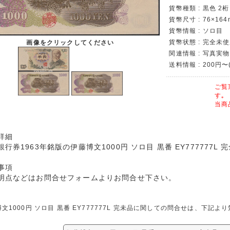
貨幣種類 : 黒色 2桁
貨幣尺寸 : 76×164
貨幣情報 : ソロ目
貨幣状態 : 完全未使
画像をクリックしてください
関連情報 : 写真実物
送料情報 : 200円〜
ご覧
す｡
当商
詳細
銀行券1963年銘版の伊藤博文1000円 ソロ目 黒番 EY777777L
事項
明点などはお問合せフォームよりお問合せ下さい。
文1000円 ソロ目 黒番 EY777777L 完未品に関しての問合せは、下記