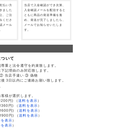
支払い方
当店で入金確認ができ次第、
きました
入金確認メールを配信すると
上、ご注
ともに商品の発送準備を進
みくださ
め、発送が完了しましたら、
認メール
メールでお知らせいたしま
。
す。
について
利尊重と法令遵守を約束致します。
は下記理由のみ対応致します。
② 当店手違い ③ 偽物
後 3日以内にご連絡お願い致します。
て
お客様が選択します。
200円)
（
送料を表示
）
律360円)
（
送料を表示
）
律600円)
（
送料を表示
）
律900円)
（
送料を表示
）
料を表示
）
料を表示
）