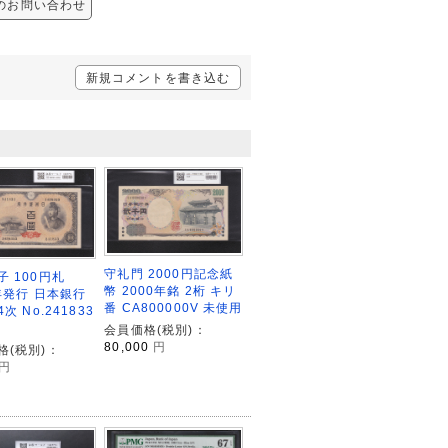
 へのお問い合わせ
新規コメントを書き込む
守礼門 2000円記念紙
子 100円札
幣 2000年銘 2桁 キリ
6年発行 日本銀行
番 CA800000V 未使用
次 No.241833
会員価格(税別)：
80,000
円
格(税別)：
円